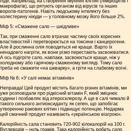
піде, наприклад, на створення імунних клітин (лімфоцитів і
макрофагів), що рятують організм від вірусів та інших
ворогів-патогенів. Навіть людському інтелекту без
холестерину нікуди — у головному мозку його більше 2%.
Міф 5: «Смажене сало — шкідливе»
Так, при смаженні сало втрачає частину своїх корисних
властивостей і перетворюється на токсини і канцерогени.
Але й рослинна олія поводиться не краще. Варто їх
ненадовго нагріти, як вони різко перестають засвоюватися.
А ось підігріте сало, навпаки, засвоюється краще, ніж у
холодному або гарячому-смаженому вигляді. Тому сало
треба не смажити «на шкварку», а гріти на слабкому вогні.
Міф № 6: «У салі немає вітамінів»
Неправда! Цей продукт містить багато різних вітамінів, ми
уже розповідали про рідкісний вітамін F, який зміцнює
судини і позбавляє від атеросклерозу. А ще в салі чимало й
такого сильного антиоксиданту, як селен, що запобігає
утворенню ракових клітин і підвищує потенцію. Недарма
цей смачний продукт називають «українською віагрою».
Калорійність сала становить 720-902 кілокалорій на 100 г.
Вуглеводів – нуль грамів. Така калорійність робить сало