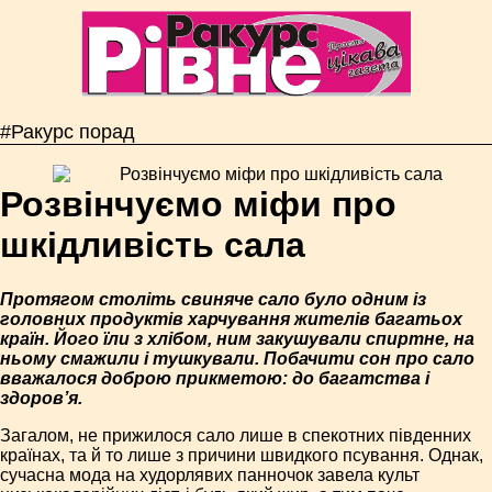
#Ракурс порад
Розвінчуємо міфи про
шкідливість сала
Протягом століть свиняче сало було одним із
головних продуктів харчування жителів багатьох
країн. Його їли з хлібом, ним закушували спиртне, на
ньому смажили і тушкували. Побачити сон про сало
вважалося доброю прикметою: до багатства і
здоров’я.
Загалом, не прижилося сало лише в спекотних південних
країнах, та й то лише з причини швидкого псування. Однак,
сучасна мода на худорлявих панночок завела культ