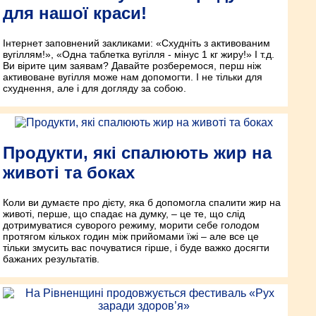
для нашої краси!
Інтернет заповнений закликами: «Схудніть з активованим
вугіллям!», «Одна таблетка вугілля - мінус 1 кг жиру!» І т.д.
Ви вірите цим заявам? Давайте розберемося, перш ніж
активоване вугілля може нам допомогти. І не тільки для
схуднення, але і для догляду за собою.
Продукти, які спалюють жир на
животі та боках
Коли ви думаєте про дієту, яка б допомогла спалити жир на
животі, перше, що спадає на думку, – це те, що слід
дотримуватися суворого режиму, морити себе голодом
протягом кількох годин між прийомами їжі – але все це
тільки змусить вас почуватися гірше, і буде важко досягти
бажаних результатів.