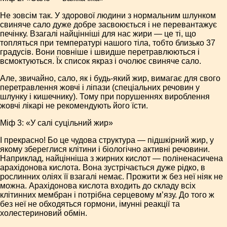
Не зовсім так. У здорової людини з нормальним шлунком
свиняче сало дуже добре засвоюється і не перевантажує
печінку. Взагалі найцінніші для нас жири — це ті, що
топляться при температурі нашого тіла, тобто близько 37
градусів. Вони повніше і швидше перетравлюються і
всмоктуються. Їх список якраз і очолює свиняче сало.
Але, звичайно, сало, як і будь-який жир, вимагає для свого
перетравлення жовчі і ліпази (спеціальних речовин у
шлунку і кишечнику). Тому при порушеннях вироблення
жовчі лікарі не рекомендують його їсти.
Міф 3: «У салі суцільний жир»
І прекрасно! Бо це чудова структура — підшкірний жир, у
якому збереглися клітини і біологічно активні речовини.
Наприклад, найцінніша з жирних кислот — поліненасичена
арахідонова кислота. Вона зустрічається дуже рідко, в
рослинних оліях її взагалі немає. Прожити ж без неї ніяк не
можна. Арахідонова кислота входить до складу всіх
клітинних мембран і потрібна серцевому м’язу. До того ж
без неї не обходяться гормони, імунні реакції та
холестериновий обмін.