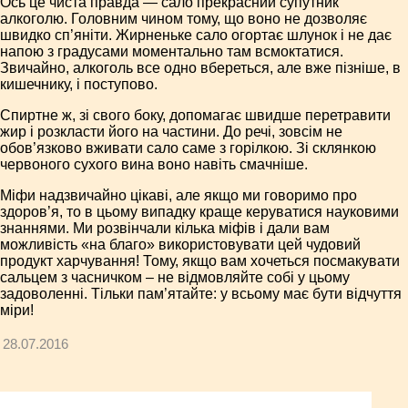
Ось це чиста правда — сало прекрасний супутник
алкоголю. Головним чином тому, що воно не дозволяє
швидко сп’яніти. Жирненьке сало огортає шлунок і не дає
напою з градусами моментально там всмоктатися.
Звичайно, алкоголь все одно вбереться, але вже пізніше, в
кишечнику, і поступово.
Спиртне ж, зі свого боку, допомагає швидше перетравити
жир і розкласти його на частини. До речі, зовсім не
обов’язково вживати сало саме з горілкою. Зі склянкою
червоного сухого вина воно навіть смачніше.
Міфи надзвичайно цікаві, але якщо ми говоримо про
здоров’я, то в цьому випадку краще керуватися науковими
знаннями. Ми розвінчали кілька міфів і дали вам
можливість «на благо» використовувати цей чудовий
продукт харчування! Тому, якщо вам хочеться посмакувати
сальцем з часничком – не відмовляйте собі у цьому
задоволенні. Тільки пам’ятайте: у всьому має бути відчуття
міри!
28.07.2016