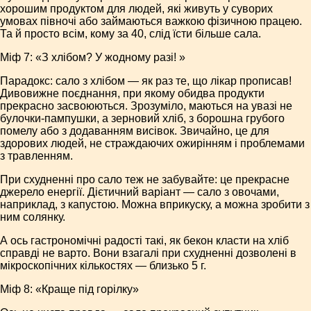
хорошим продуктом для людей, які живуть у суворих
умовах півночі або займаються важкою фізичною працею.
Та й просто всім, кому за 40, слід їсти більше сала.
Міф 7: «З хлібом? У жодному разі! »
Парадокс: сало з хлібом — як раз те, що лікар прописав!
Дивовижне поєднання, при якому обидва продукти
прекрасно засвоюються. Зрозуміло, маються на увазі не
булочки-пампушки, а зерновий хліб, з борошна грубого
помелу або з додаванням висівок. Звичайно, це для
здорових людей, не страждаючих ожирінням і проблемами
з травленням.
При схудненні про сало теж не забувайте: це прекрасне
джерело енергії. Дієтичний варіант — сало з овочами,
наприклад, з капустою. Можна вприкуску, а можна зробити з
ним солянку.
А ось гастрономічні радості такі, як бекон класти на хліб
справді не варто. Вони взагалі при схудненні дозволені в
мікроскопічних кількостях — близько 5 г.
Міф 8: «Краще під горілку»