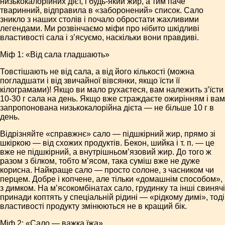
низькокалорійних дієт, і будь-який жир, а тим паче
тваринний, відправила в «заборонений» список. Сало
зникло з наших столів і почало обростати жахливими
легендами. Ми розвінчаємо міфи про нібито шкідливі
властивості сала і з’ясуємо, наскільки вони правдиві.
Міф 1: «Від сала гладшають»
Товстішають не від сала, а від його кількості (можна
погладшати і від звичайної вівсянки, якщо їсти її
кілограмами)! Якщо ви мало рухаєтеся, вам належить з’їсти
10-30 г сала на день. Якщо вже страждаєте ожирінням і вам
запропонована низькокалорійна дієта — не більше 10 г в
день.
Відрізняйте «справжнє» сало — підшкірний жир, прямо зі
шкіркою — від схожих продуктів. Бекон, шийка і т. п. — це
вже не підшкірний, а внутрішньом’язовий жир. До того ж
разом з білком, тобто м’ясом, така суміш вже не дуже
корисна. Найкраще сало — просто солоне, з часником чи
перцем. Добре і копчене, але тільки «домашнім способом»,
з димком. На м’ясокомбінатах сало, грудинку та інші свинячі
принади коптять у спеціальній рідині — «рідкому димі», тоді
властивості продукту змінюються не в кращий бік.
Міф 2: «Сало — важка їжа»