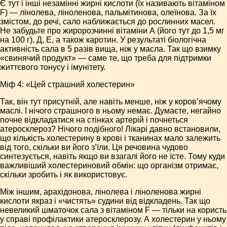
Є тут і інші незамінні жирні кислоти (їх називають вітаміном
F) — лінолева, ліноленова, пальмітинова, олеїнова. За їх
змістом, до речі, сало наближається до рослинних масел.
Не забудьте про жиророзчинні вітаміни А (його тут до 1,5 мг
на 100 г), Д, Е, а також каротин. У результаті біологічна
активність сала в 5 разів вища, ніж у масла. Так що взимку
«свинячий продукт» — саме те, що треба для підтримки
життєвого тонусу і імунітету.
Міф 4: «Цей страшний холестерин»
Так, він тут присутній, але навіть менше, ніж у коров’ячому
маслі. І нічого страшного в ньому немає. Думаєте, негайно
почне відкладатися на стінках артерій і почнеться
атеросклероз? Нічого подібного! Лікарі давно встановили,
що кількість холестерину в крові і тканинах мало залежить
від того, скільки ви його з’їли. Ця речовина чудово
синтезується, навіть якщо ви взагалі його не їсте. Тому куди
важливіший холестериновий обмін: що організм отримає,
скільки зробить і як використовує.
Між іншим, арахідонова, лінолева і ліноленова жирні
кислоти якраз і «чистять» судини від відкладень. Так що
невеликий шматочок сала з вітаміном F — тільки на користь
у справі профілактики атеросклерозу. А холестерин у ньому