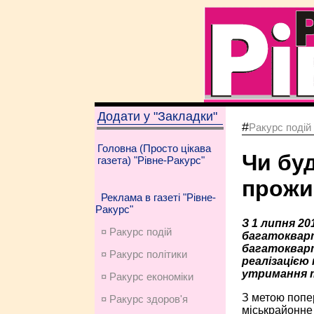
Додати у "Закладки"
#
Ракурс подій
Головна (Просто цікава
Чи бу
газета) "Рівне-Ракурс"
прожи
Реклама в газеті "Рівне-
Ракурс"
З 1 липня 20
¤ Ракурс подій
багатокварт
багатокварти
¤ Ракурс політики
реалізацією
утримання т
¤ Ракурс економiки
З метою попе
¤ Ракурс здоров'я
міськрайонне