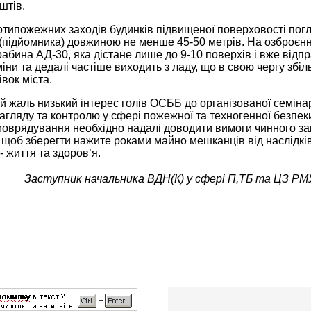
штів.
типожежних заходів будинків підвищеної поверховості погл
(підйомника) довжиною не менше 45-50 метрів. На озброєнн
абина АД-30, яка дістане лише до 9-10 поверхів і вже від
ни та дедалі частіше виходить з ладу, що в свою чергу збіл
вок міста.
 жаль низький інтерес голів ОСББ до організованої семінар
гляду та контролю у сфері пожежної та техногенної безпек
моврядування необхідно надалі доводити вимоги чинного зак
щоб зберегти нажите роками майно мешканців від наслідків
- життя та здоров’я.
Заступник начальника ВДН(К) у сфері П,ТБ та ЦЗ РМУ