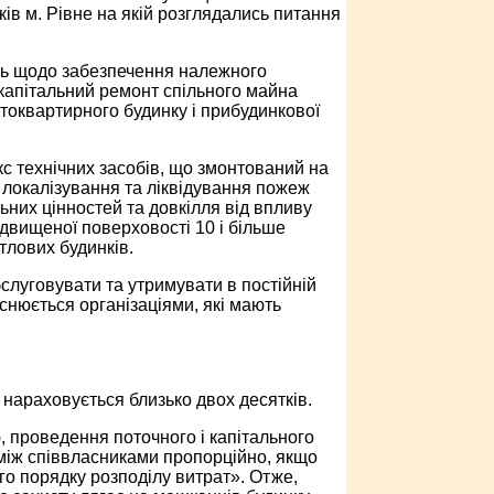
ів м. Рівне на якій розглядались питання
сть щодо забезпечення належного
капітальний ремонт спільного майна
токвартирного будинку і прибудинкової
с технічних засобів, що змонтований на
 локалізування та ліквідування пожеж
них цінностей та довкілля від впливу
двищеної поверховості 10 і більше
итлових будинків.
слуговувати та утримувати в постійній
снюється організаціями, які мають
х нараховується близько двох десятків.
, проведення поточного і капітального
між співвласниками пропорційно, якщо
о порядку розподілу витрат». Отже,