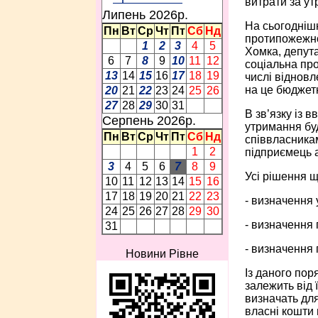
витрати за ут
Липень 2026p.
На сьогоднішн
Пн
Вт
Ср
Чт
Пт
Сб
Нд
протипожежном
1
2
3
4
5
Хомка, депута
6
7
8
9
10
11
12
соціальна про
13
14
15
16
17
18
19
числі віднов
на це бюджетн
20
21
22
23
24
25
26
27
28
29
30
31
В зв’язку із 
Серпень 2026p.
утримання бу
Пн
Вт
Ср
Чт
Пт
Сб
Нд
співвласникам
1
2
підприємець 
3
4
5
6
7
8
9
Усі рішення щ
10
11
12
13
14
15
16
17
18
19
20
21
22
23
- визначення 
24
25
26
27
28
29
30
- визначення
31
- визначення 
Новини Рівне
Із даного пор
залежить від 
визначать дл
власні кошти