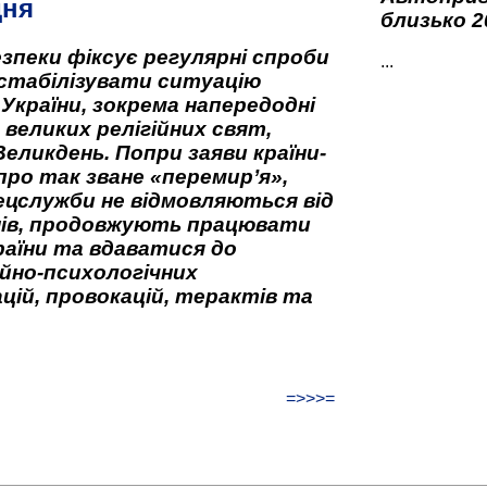
дня
близько 2
зпеки фіксує регулярні спроби
...
стабілізувати ситуацію
 України, зокрема напередодні
 великих релігійних свят,
Великдень. Попри заяви країни-
про так зване «перемир’я»,
ецслужби не відмовляються від
нів, продовжують працювати
аїни та вдаватися до
йно-психологічних
цій, провокацій, терактів та
=>>>=