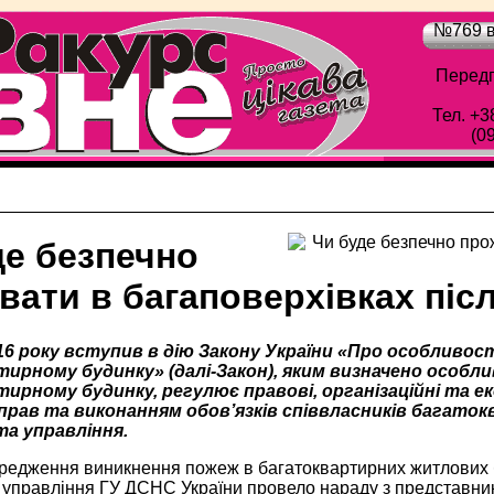
№769 в
Передп
Тел. +3
(0
де безпечно
вати в багаповерхівках пі
16 року вступив в дію Закону України «Про особливост
ирному будинку» (далі-Закон), яким визначено особли
рному будинку, регулює правові, організаційні та еко
 прав та виконанням обов’язків співвласників багато
а управління.
редження виникнення пожеж в багатоквартирних житлових б
 управління ГУ ДСНС України провело нараду з представни