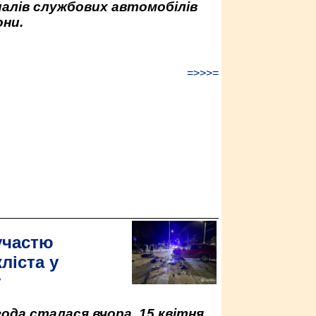
палів службових автомобілів
ни.
=>>>=
участю
ліста у
у
да сталася вчора, 15 квітня,