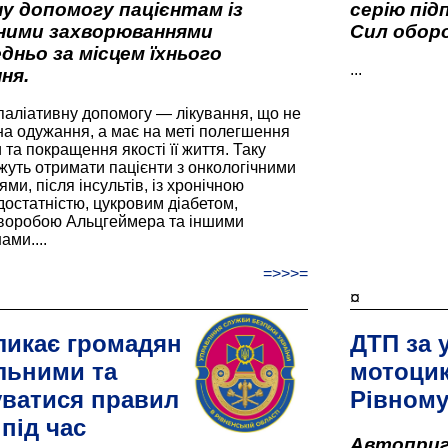
у допомогу пацієнтам із
серію під
вними захворюваннями
Сил оборо
дньо за місцем їхнього
...
ня.
паліативну допомогу — лікування, що не
а одужання, а має на меті полегшення
та покращення якості її життя. Таку
жуть отримати пацієнти з онкологічними
и, після інсультів, із хронічною
остатністю, цукровим діабетом,
хворобою Альцгеймера та іншими
ами....
=>>>=
¤
ликає громадян
ДТП за 
льними та
мотоцик
ватися правил
Рівном
під час
Автоприго