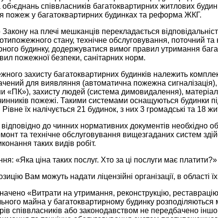
а об›єднань співвласників багатоквартирних житлових будинк
я пожеж у багатоквартирних будинках та реформа ЖКГ.
о Закону на плечі мешканців перекладається відповідальні
отипожежного стану, технічне обслуговування, поточний та 
рного будинку, додержуватися вимог правил утримання бага
авил пожежної безпеки, санітарних норм.
жного захисту багатоквартирних будинків належить комплек
начений для виявляння (автоматична пожежна сигналізація),
и «ПК»), захисту людей (система димовидалення), матеріаль
чинників пожежі. Такими системами оснащуються будинки пі
 Рівне їх налічується 21 будинок, з них 3 громадські та 18 ж
 відповідно до чинних нормативних документів необхідно об
емонт та технічне обслуговування вищезгаданих систем здій
иконання таких видів робіт.
ня: «Яка ціна таких послуг. Хто за ці послуги має платити?»
озицію Вам можуть надати ліцензійні організації, в області ї
начено «Витрати на утримання, реконструкцію, реставрацію
ільного майна у багатоквартирному будинку розподіляються 
рів співвласників або законодавством не передбачено іншог