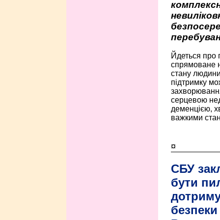
комплексн
невиліко
безпосере
перебуван
Йдеться про 
спрямоване н
стану людини 
підтримку мо
захворюванням
серцевою нед
деменцією, 
важкими стан
¤
СБУ зак
бути пи
дотриму
безпеки 