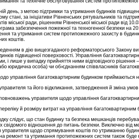
римання та технічне обслуговування систем протипожежного
ій день, з метою підтримки та утримання будинків підвище
у стані, за ініціативи Рівненських рятувальників та підтр
тів міської ради, рішенням Рівненської міської ради від 10
грама забезпечення пожежної та техногенної безпеки на 20
лення та утримання систем протипожежного захисту в будин
их коштів.
введенням в дію вищезгаданого реформаторського Закону ви
динків підвищеної поверховості. Управління багатоквартир
и, і лише у випадку прийняття ними відповідного рішення 
або юридична особа) чи об›єднанням співвласників багатокв
одо управління багатоквартирним будинком приймаються на 
управителя та його відкликання, затвердження й зміна умов
 повноважень управителя щодо управління багатоквартирни
переліку й розміру витрат на управління багатоквартирним 
ядку слідує, що стан будинку та безпека мешканців перебуває 
їх свідомого відношення до питань безпеки. Виключно від м
я управителя щодо спрямування коштів по утриманню будин
 на ремонт та утримання протипожежних систем також буде