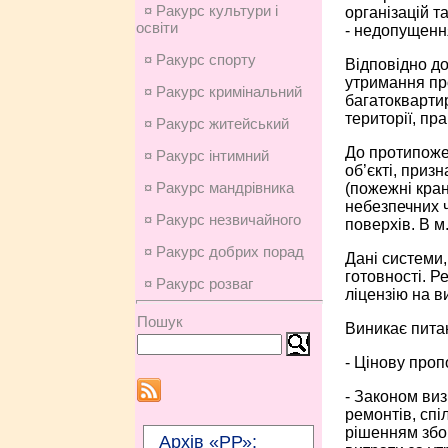
¤ Ракурс культури і
організацій т
освіти
- недопущенн
¤ Ракурс спорту
Відповідно д
утримання пр
¤ Ракурс кримінальний
багатокварти
території, пр
¤ Ракурс житейський
До протипоже
¤ Ракурс інтимний
об’єкті, приз
¤ Ракурс мандрівника
(пожежні кран
небезпечних 
¤ Ракурс незвичайного
поверхів. В м.
¤ Ракурс добрих порад
Дані системи,
готовності. Р
¤ Ракурс розваг
ліцензію на в
Пошук
Виникає питан
- Цінову проп
- Законом виз
ремонтів, сп
рішенням збо
Архів «РР»: