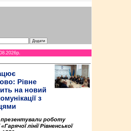
08.2026p.
ацює
ово: Рівне
ить на новий
омунікації з
цями
у презентували роботу
«Гарячої лінії Рівненської