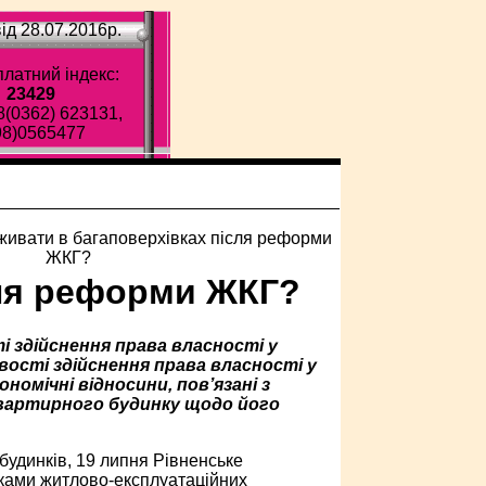
ід 28.07.2016p.
латний індекс:
23429
8(0362) 623131,
98)0565477
сля реформи ЖКГ?
і здійснення права власності у
вості здійснення права власності у
номічні відносини, пов’язані з
квартирного будинку щодо його
удинків, 19 липня Рівненське
ками житлово-експлуатаційних