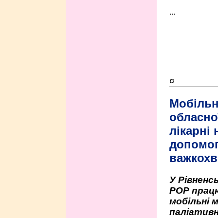
...
¤
Мобільн
обласно
лікарні
допомо
важкохв
У Рівненсь
РОР працю
мобільні 
паліативн