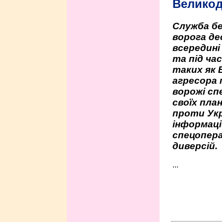
Велико
Служба бе
ворога де
всередині
та під час
таких як 
агресора 
ворожі сп
своїх пла
проти Укр
інформаці
спецопера
диверсій.
...