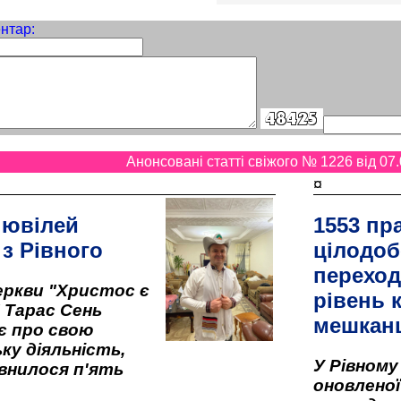
нтар:
Анонсовані статті свіжого № 1226 від 07.
¤
 ювілей
1553 пр
 з Рівного
цілодоб
переход
ркви "Христос є
рівень к
" Тарас Сень
мешкан
є про свою
ку діяльність,
У Рівном
внилося п'ять
оновленої 