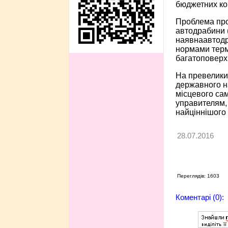
бюджетних ко
Проблема про
автодрабини 
наявнаавтодр
нормами термі
багатоповерхі
На превеликий
державного на
місцевого са
управителям, 
найціннішого 
28.07.2016
Переглядів: 1603
Коментарі (0):