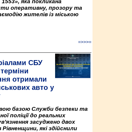
 1553», яка покликана
ити оперативну, прозору та
аємодію жителів із міською
=>>>=
ріалами СБУ
 терміни
ння отримали
йськових авто у
у
овою базою Служби безпеки та
ної поліції до реальних
ув’язнення засуджено двох
 Рівненщини, які здійснили