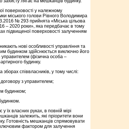
 захисту лягає на мешканців будинку.
ної поверховості у належному
имки міського голови Рівного Володимира
.03.2016 № 293 прийнята «Міська цільова
16 – 2020 роки», яка передбачає в тому
ках підвищеної поверховості залученням
никають нові особливості управління та
ним будинком здійснюється виключно його
– управителем (фізична особа –
артирного будинку.
зборах співвласників, у тому числі:
 договору з управителем;
м будинком;
будинком.
у їх власних руках, в повній мірі
ешканців залежить, які пріоритети вони
ку. Готовність мешканців спрямовувати
 ключовим фактором для залучення