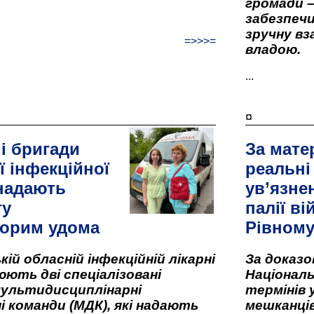
громади –
забезпеч
зручну вз
=>>>=
владою.
...
¤
і бригади
За мате
ї інфекційної
реальні
 надають
ув’язне
гу
палії ві
орим удома
Рівном
кій обласній інфекційній лікарні
За доказ
ють дві спеціалізовані
Національ
мультидисциплінарні
термінів 
і команди (МДК), які надають
мешканців