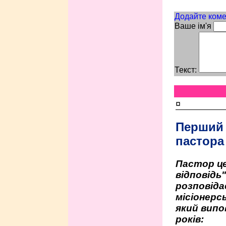
Додайте коме
Ваше ім'я
Текст:
¤
Перший
пастора
Пастор це
відповідь
розповіда
місіонерсь
який випо
років: