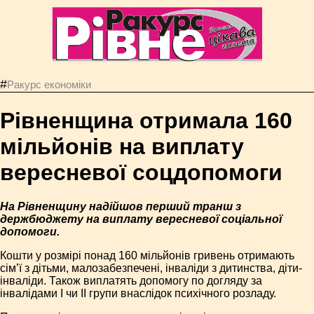
#
Ракурс економiки
Рівненщина отримала 160
мільйонів на виплату
вересневої соцдопомоги
На Рівненщину надійшов перший транш з
держбюджету на виплату вересневої соціальної
допомоги.
Кошти у розмірі понад 160 мільйонів гривень отримають
сім’ї з дітьми, малозабезпечені, інваліди з дитинства, діти-
інваліди. Також виплатять допомогу по догляду за
інвалідами І чи ІІ групи внаслідок психічного розладу.