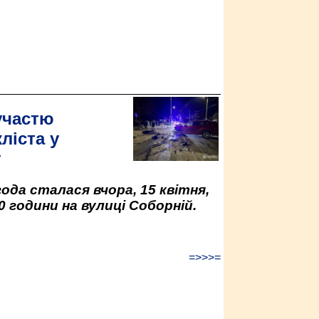
участю
ліста у
у
да сталася вчора, 15 квітня,
0 години на вулиці Соборній.
=>>>=