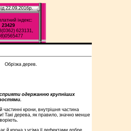
ід 22.09.2016p.
латний індекс:
23429
8(0362) 623131,
98)0565477
, сприяти одержанню крупніших
ивостями.
й частинні крони, внутрішня частина
ди! Такі дерева, як правило, значно менше
воріють.
ає й крона з усіма її дефектами добре