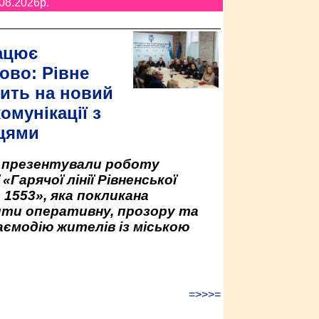
08.2026p.
ацює
ово: Рівне
ить на новий
омунікації з
цями
у презентували роботу
«Гарячої лінії Рівненської
 1553», яка покликана
ити оперативну, прозору та
аємодію жителів із міською
=>>>=