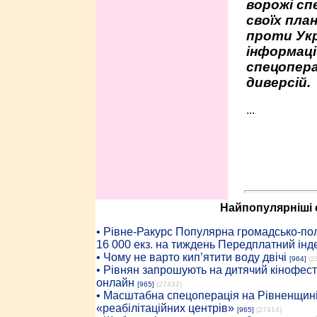
ворожі сп
своїх пла
проти Укр
інформаці
спецопера
диверсій.
...
Найпопулярніші с
• Рiвне-Ракурс Популярна громадсько-пол
16 000 екз. на тиждень Передплатний інд
• Чому не варто кип’ятити воду двічі
[964]
(2
• Рівнян запрошують на дитячий кінофест
онлайн
[965]
(27432)
• Масштабна спецоперація на Рівненщині
«реабілітаційних центрів»
[965]
(27414)