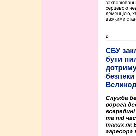
захворюванням
серцевою нед
деменцією, 
важкими стан
¤
СБУ зак
бути пи
дотриму
безпеки 
Велико
Служба бе
ворога де
всередині
та під час
таких як 
агресора 