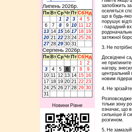
Навіть якщо ц
запобіжить за
Липень 2026p.
оселяться спо
Пн
Вт
Ср
Чт
Пт
Сб
Нд
що в будь-яко
1
2
3
4
5
порушує відті
6
7
8
9
10
11
12
- парадний вх
13
14
15
16
17
18
19
родоначальник
затяжної боро
20
21
22
23
24
25
26
27
28
29
30
31
3. Не потріб
Серпень 2026p.
Пн
Вт
Ср
Чт
Пт
Сб
Нд
Досвідчені са
не припините 
1
2
нагору, знеси
3
4
5
6
7
8
9
центральний п
10
11
12
13
14
15
16
новим лідерам
17
18
19
20
21
22
23
24
25
26
27
28
29
30
4. Не зрізайт
31
Розповсюджена
тільки зону р
Новини Рівне
означає, що в
сильніше й с
розгином.
5. Не замазуй