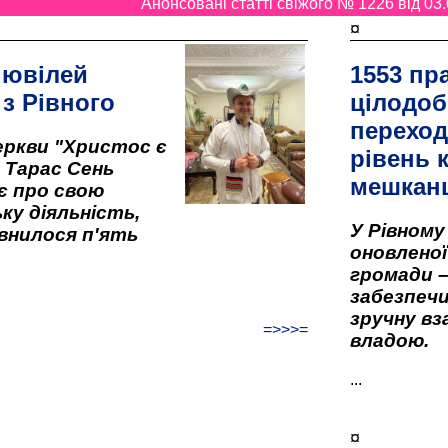
Анонсовані статті свіжого № 1226 від 03.
¤
 ювілей
1553 пр
 з Рівного
цілодоб
переход
ркви "Христос є
рівень к
" Тарас Сень
мешкан
є про свою
ку діяльність,
У Рівном
внилося п'ять
оновленої 
громади –
забезпеч
зручну вз
=>>>=
владою.
...
¤