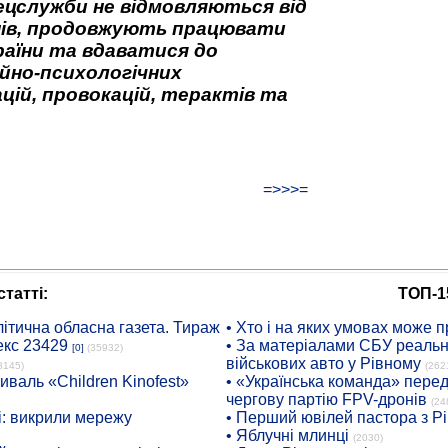
ецслужби не відмовляються від
нів, продовжують працювати
аїни та вдаватися до
йно-психологічних
цій, провокацій, терактів та
=>>>=
татті:
ТОП-1
ітична обласна газета. Тираж
• Хто і на яких умовах може п
екс 23429
• За матеріалами СБУ реальні
[0]
(35932)
військових авто у Рівному
8145)
(262
иваль «Children Kinofest»
• «Українська команда» пере
чергову партію FPV-дронів
(24
: викрили мережу
• Перший ювілей пастора з Р
• Яблучні млинці
(2030)