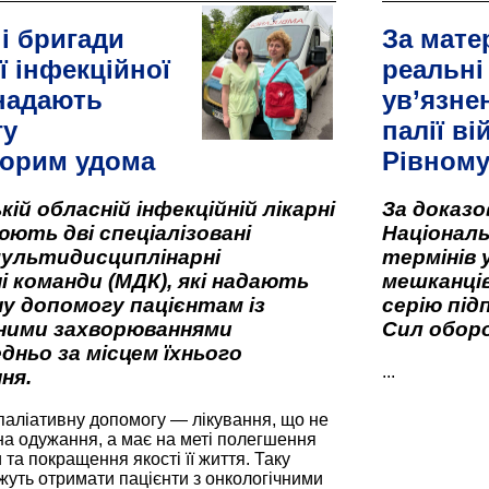
і бригади
За мате
ї інфекційної
реальні
 надають
ув’язне
гу
палії ві
орим удома
Рівном
кій обласній інфекційній лікарні
За доказ
ють дві спеціалізовані
Національ
мультидисциплінарні
термінів 
і команди (МДК), які надають
мешканців
у допомогу пацієнтам із
серію під
вними захворюваннями
Сил оборо
дньо за місцем їхнього
...
ня.
паліативну допомогу — лікування, що не
а одужання, а має на меті полегшення
та покращення якості її життя. Таку
жуть отримати пацієнти з онкологічними