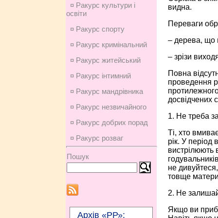
¤ Ракурс культури і
видна.
освіти
Переваги обрі
¤ Ракурс спорту
– дерева, що 
¤ Ракурс кримінальний
– зрізи виход
¤ Ракурс житейський
Повна відсутн
¤ Ракурс інтимний
проведення ро
протилежного 
¤ Ракурс мандрівника
досвідчених 
¤ Ракурс незвичайного
1. Не треба з
¤ Ракурс добрих порад
Ті, хто вмива
¤ Ракурс розваг
рік. У період
вистрілюють в
Пошук
годувальників
не дивуйтеся,
товще материн
2. Не залишай
Якщо ви приби
Архів «РР»: