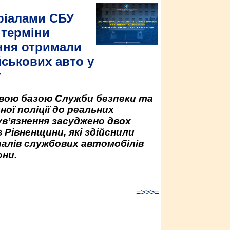
ріалами СБУ
 терміни
ння отримали
йськових авто у
у
овою базою Служби безпеки та
ної поліції до реальних
ув’язнення засуджено двох
 Рівненщини, які здійснили
палів службових автомобілів
ни.
=>>>=