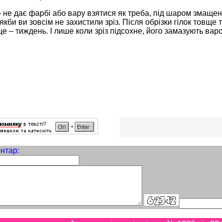
не дає фарбі або вару взятися як треба, під шаром змащен
якби ви зовсім не захистили зріз. Після обрізки гілок товще 
аще – тиждень. І лише коли зріз підсохне, його замазують 
нтар: