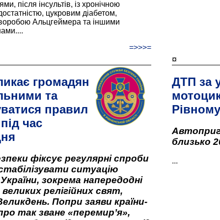
и, після інсультів, із хронічною
остатністю, цукровим діабетом,
хворобою Альцгеймера та іншими
ами....
=>>>=
¤
ликає громадян
ДТП за 
льними та
мотоцик
ватися правил
Рівном
під час
Автоприго
дня
близько 2
зпеки фіксує регулярні спроби
...
стабілізувати ситуацію
 України, зокрема напередодні
 великих релігійних свят,
Великдень. Попри заяви країни-
про так зване «перемир’я»,