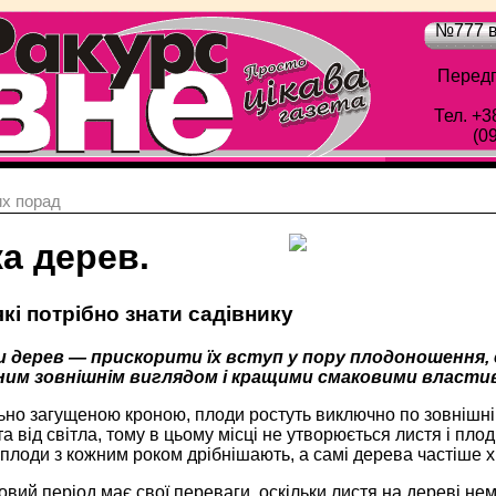
№777 в
Передп
Тел. +3
(0
х порад
а дерев.
які потрібно знати садівнику
и дерев — прискорити їх вступ у пору плодоношення
рним зовнішнім виглядом і кращими смаковими власт
ьно загущеною кроною, плоди ростуть виключно по зовнішні
а від світла, тому в цьому місці не утворюється листя і пло
плоди з кожним роком дрібнішають, а самі дерева частіше х
овий період має свої переваги, оскільки листя на дереві нем