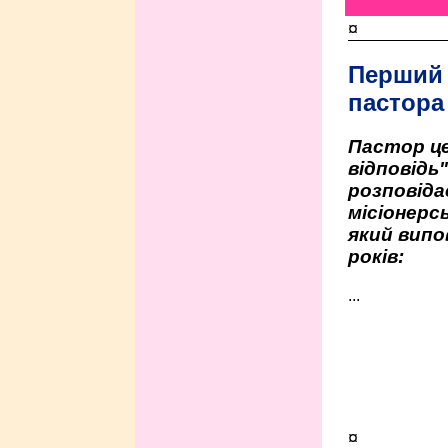
¤
Перший
пастора
Пастор це
відповідь
розповіда
місіонерсь
який випо
років:
...
¤