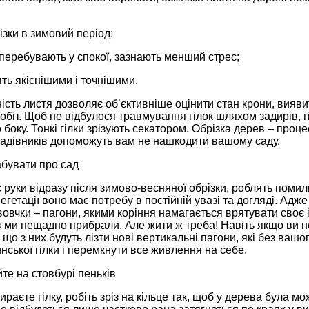
зки в зимовий період:
перебувають у спокої, зазнають менший стрес;
ять якіснішими і точнішими.
ість листя дозволяє об’єктивніше оцінити стан крони, вияви
біт. Щоб не відбулося травмування гілок шляхом задирів, 
боку. Тонкі гілки зрізують секатором. Обрізка дерев – проц
cадівників допоможуть вам не нашкодити вашому саду.
абувати про сад
є руки відразу після зимово-весняної обрізки, роблять поми
 вегетації воно має потребу в постійній увазі та догляді. Адж
овчки – пагони, якими коріння намагається врятувати своє і
 ми нещадно прибрали. Але жити ж треба! Навіть якщо ви не 
 що з них будуть лізти нові вертикальні пагони, які без вашо
ської гілки і перемкнути все живлення на себе.
те на стовбурі пеньків
раєте гілку, робіть зріз на кільце так, щоб у дерева була м