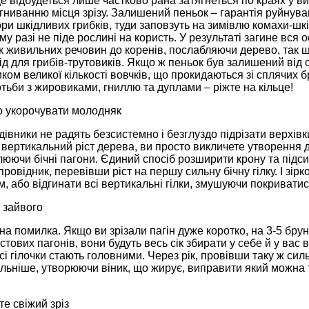
е відбудеться лише частково рана затягнеться по краях у ви
гниванню місця зрізу. Залишений пеньок – гарантія руйнува
ри шкідливих грибків, туди заповзуть на зимівлю комахи-шкі
му разі не піде рослині на користь. У результаті загине вся
к живильних речовин до коренів, послабляючи дерево, так 
ід для грибів-трутовиків. Якщо ж пеньок був залишений від си
ом великої кількості вовчків, що прокидаються зі сплячих б
тьби з жировиками, гниллю та дуплами – ріжте на кільце!
но укорочувати молодняк
дівники не радять безсистемно і безглуздо підрізати верхі
вертикальний ріст дерева, ви просто викличете утворення дв
люючи бічні пагони. Єдиний спосіб розширити крону та підсил
ровідник, перевівши ріст на першу сильну бічну гілку. І зір
, або відгинати всі вертикальні гілки, змушуючи покриват
е зайвого
 помилка. Якщо ви зрізали пагін дуже коротко, на 3-5 бру
остових пагонів, вони будуть весь сік збирати у себе й у вас
сі гілочки стають головними. Через рік, провівши таку ж сильн
ильніше, утворюючи віник, що жирує, виправити який можна
те свіжий зріз