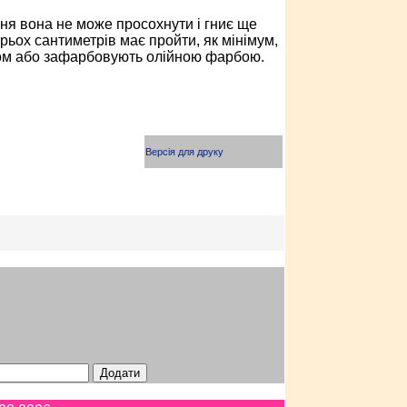
ня вона не може просохнути і гниє ще
трьох сантиметрів має пройти, як мінімум,
варом або зафарбовують олійною фарбою.
Версія для друку