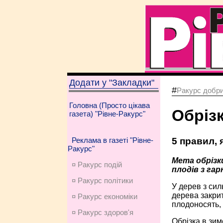
Додати у "Закладки"
#
Ракурс добри
Головна (Просто цікава
Обрізк
газета) "Рівне-Ракурс"
5 правил, 
Реклама в газеті "Рівне-
Ракурс"
Мета обрізк
¤ Ракурс подій
плодів з га
¤ Ракурс політики
У дерев з сил
дерева закрит
¤ Ракурс економiки
плодоносять, 
¤ Ракурс здоров'я
Обрізка в зим