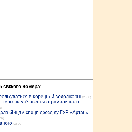
5 свіжого номера:
ролікуватися в Корецькій водолікарні
(2638)
 терміни ув’язнення отримали палії
1)
дала бійцям спецпідрозділу ГУР «Артан»
89)
івного
(2350)