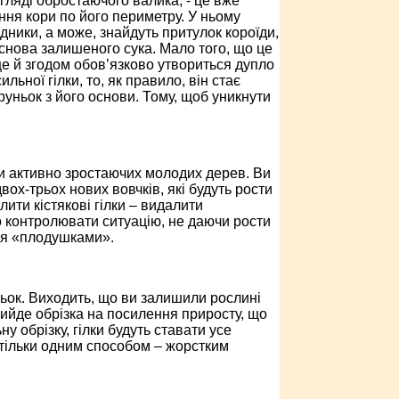
гляді обростаючого валика, - це вже
ння кори по його периметру. У ньому
дники, а може, знайдуть притулок короїди,
 основа залишеного сука. Мало того, що це
ще й згодом обов’язково утвориться дупло
льної гілки, то, як правило, він стає
руньок з його основи. Тому, щоб уникнути
вки активно зростаючих молодих дерев. Ви
ох-трьох нових вовчків, які будуть рости
ити кістякові гілки – видалити
ко контролювати ситуацію, не даючи рости
ися «плодушками».
ньок. Виходить, що ви залишили рослині
 вийде обрізка на посилення приросту, що
у обрізку, гілки будуть ставати усе
 тільки одним способом – жорстким