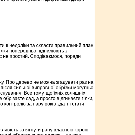
ти її недоліки та скласти правильний план
гілки попередньо підпилюють з
ес не простий. Сподіваємося, поради
лку. Про дерево не можна згадувати раз на
е після сильної виправної обрізки могутньо
снування. Все тому, що їхніх колишніх
обрізаєте сад, а просто відгинаєте гілки,
го контролю за пару років здатні стати
ожливість затягнути рану власною корою.