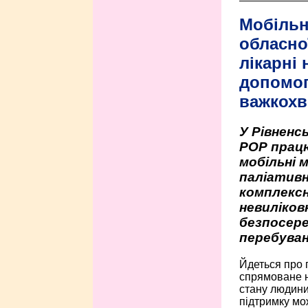
Мобільн
обласно
лікарні
допомо
важкохв
У Рівненсь
РОР працю
мобільні 
паліативн
комплексн
невиліко
безпосере
перебуван
Йдеться про 
спрямоване н
стану людини 
підтримку мо