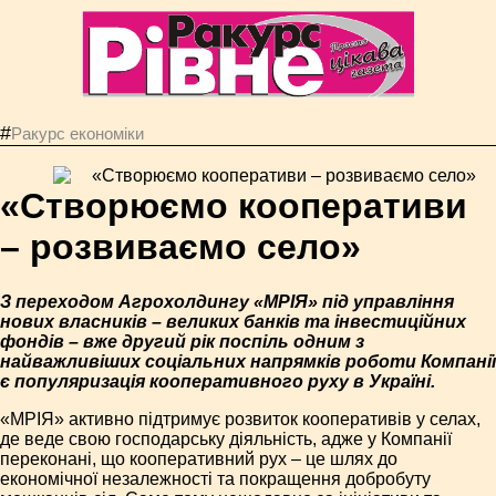
#
Ракурс економiки
«Створюємо кооперативи
– розвиваємо село»
З переходом Агрохолдингу «МРІЯ» під управління
нових власників – великих банків та інвестиційних
фондів – вже другий рік поспіль одним з
найважливіших соціальних напрямків роботи Компанії
є популяризація кооперативного руху в Україні.
«МРІЯ» активно підтримує розвиток кооперативів у селах,
де веде свою господарську діяльність, адже у Компанії
переконані, що кооперативний рух – це шлях до
економічної незалежності та покращення добробуту