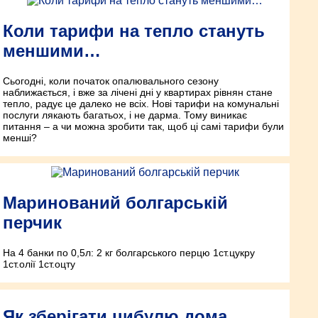
Коли тарифи на тепло стануть
меншими…
Сьогодні, коли початок опалювального сезону
наближається, і вже за лічені дні у квартирах рівнян стане
тепло, радує це далеко не всіх. Нові тарифи на комунальні
послуги лякають багатьох, і не дарма. Тому виникає
питання – а чи можна зробити так, щоб ці самі тарифи були
меншi?
Маринований болгарській
перчик
На 4 банки по 0,5л: 2 кг болгарського перцю 1ст.цукру
1ст.олії 1ст.оцту
Як зберігати цибулю дома