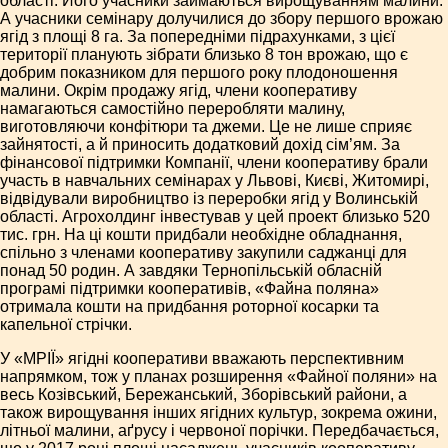
області. Його учасники займаються вирощуванням малини.
А учасники семінару долучилися до збору першого врожаю
ягід з площі 8 га. За попередніми підрахунками, з цієї
території планують зібрати близько 8 тон врожаю, що є
добрим показником для першого року плодоношення
малини. Окрім продажу ягід, члени кооперативу
намагаються самостійно переробляти малину,
виготовляючи конфітюри та джеми. Це не лише сприяє
зайнятості, а й приносить додатковий дохід сім’ям. За
фінансової підтримки Компанії, члени кооперативу брали
участь в навчальних семінарах у Львові, Києві, Житомирі,
відвідували виробництво із переробки ягід у Волинській
області. Агрохолдинг інвестував у цей проект близько 520
тис. грн. На ці кошти придбали необхідне обладнання,
спільно з членами кооперативу закупили саджанці для
понад 50 родин. А завдяки Тернопільській обласній
програмі підтримки кооперативів, «Файна поляна»
отримала кошти на придбання роторної косарки та
капельної стрічки.
У «МРІЇ» ягідні кооперативи вважають перспективним
напрямком, тож у планах розширення «Файної поляни» на
весь Козівський, Бережанський, Зборівський райони, а
також вирощування інших ягідних культур, зокрема ожини,
літньої малини, аґрусу і червоної порічки. Передбачається,