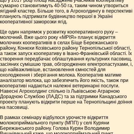
що у 2017 році площі насаджень учасників кооперативу
сумарно становитимуть 40-50 га, таким чином утвориться
ягідний кластер. Більше того, в Агрохолдингу в перспективі
планують підтримати будівництво першої в Україні
кооперативної заморозки ягід.
Ще один напрямок у розвитку кооперативного руху –
молочний. Вже цього року «МРІЯ» планує відкриття
молочних кооперативів в селах Біще Бережанського
району, Конюхи Козівського району Тернопільської області,
а також запуск кооперативу в Івано-Франківській області. Їх
створення передбачає облаштування культурних пасовищ,
засіяних сумішшю трав, обгороджених електропастухами, і,
що найважливіше, встановлення ємностей для
охолодження і зберігання молока. Кооператив матиме
аналізатор молока, що забезпечить його якість, також при
кооперативі надаються належні ветеринарні послуги.
Навесні Агрохолдинг спільно із Львівською Аграрною
Дорадчою Службою (ЛАДС) та за підтримки Канадського
проекту планують відкрити перше на Тернопільщині доїння
на пасовищі.
В рамках семінару відбулося урочисте відкриття
молокоприймального пункту (МПП) у селі Куряни
Бережанського району. Голова Курян Володимир
Вишнівецький каже, що молокоприймальний пункт