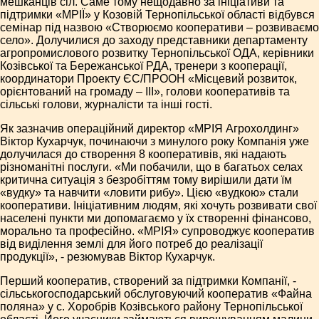
мешканців сіл. Саме тому нещодавно за ініціативи та
підтримки «МРІЇ» у Козовій Тернопільської області відбувся
семінар під назвою «Створюємо кооперативи – розвиваємо
село». Долучилися до заходу представники департаменту
агропромислового розвитку Тернопільської ОДА, керівники
Козівської та Бережанської РДА, тренери з кооперації,
координатори Проекту ЄС/ПРООН «Місцевий розвиток,
орієнтований на громаду – ІІІ», голови кооперативів та
сільські голови, журналісти та інші гості.
Як зазначив операційний директор «МРІЯ Агрохолдинг»
Віктор Кухарчук, починаючи з минулого року Компанія уже
долучилася до створення 8 кооперативів, які надають
різноманітні послуги. «Ми побачили, що в багатьох селах
критична ситуація з безробіттям тому вирішили дати їм
«вудку» та навчити «ловити рибу». Цією «вудкою» стали
кооперативи. Ініціативним людям, які хочуть розвивати свої
населені пункти ми допомагаємо у їх створенні фінансово,
морально та професійно. «МРІЯ» супроводжує кооператив
від виділення землі для його потреб до реалізації
продукції», - резюмував Віктор Кухарчук.
Перший кооператив, створений за підтримки Компанії, -
сільськогосподарський обслуговуючий кооператив «Файна
поляна» у с. Хоробрів Козівського району Тернопільської