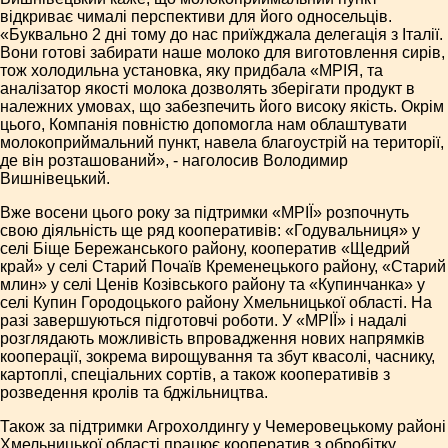
відкриває чималі перспективи для його односельців.
«Буквально 2 дні тому до нас приїжджала делегація з Італії.
Вони готові забирати наше молоко для виготовлення сирів,
тож холодильна установка, яку придбала «МРІЯ, та
аналізатор якості молока дозволять зберігати продукт в
належних умовах, що забезпечить його високу якість. Окрім
цього, Компанія повністю допомогла нам облаштувати
молокоприймальний пункт, навела благоустрій на території,
де він розташований», - наголосив Володимир
Вишнівецький.
Вже восени цього року за підтримки «МРІЇ» розпочнуть
свою діяльність ще ряд кооперативів: «Годувальниця» у
селі Біще Бережанського району, кооператив «Щедрий
край» у селі Старий Почаїв Кременецького району, «Старий
млин» у селі Ценів Козівського району та «Купинчанка» у
селі Купин Городоцького району Хмельницької області. На
разі завершуються підготовчі роботи. У «МРІЇ» і надалі
розглядають можливість впровадження нових напрямків
кооперації, зокрема вирощування та збут квасолі, часнику,
картоплі, спеціальних сортів, а також кооперативів з
розведення кролів та бджільництва.
Також за підтримки Агрохолдингу у Чемеровецькому районі
Хмельницької області працює кооператив з обробітку