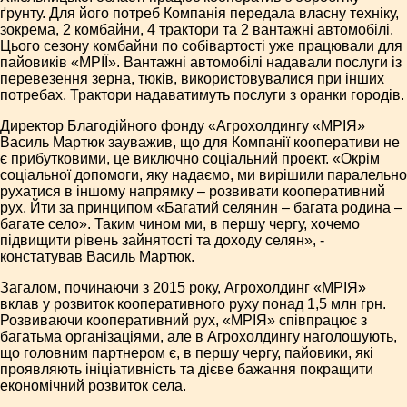
ґрунту. Для його потреб Компанія передала власну техніку,
зокрема, 2 комбайни, 4 трактори та 2 вантажні автомобілі.
Цього сезону комбайни по собівартості уже працювали для
пайовиків «МРІЇ». Вантажні автомобілі надавали послуги із
перевезення зерна, тюків, використовувалися при інших
потребах. Трактори надаватимуть послуги з оранки городів.
Директор Благодійного фонду «Агрохолдингу «МРІЯ»
Василь Мартюк зауважив, що для Компанії кооперативи не
є прибутковими, це виключно соціальний проект. «Окрім
соціальної допомоги, яку надаємо, ми вирішили паралельно
рухатися в іншому напрямку – розвивати кооперативний
рух. Йти за принципом «Багатий селянин – багата родина –
багате село». Таким чином ми, в першу чергу, хочемо
підвищити рівень зайнятості та доходу селян», -
констатував Василь Мартюк.
Загалом, починаючи з 2015 року, Агрохолдинг «МРІЯ»
вклав у розвиток кооперативного руху понад 1,5 млн грн.
Розвиваючи кооперативний рух, «МРІЯ» співпрацює з
багатьма організаціями, але в Агрохолдингу наголошують,
що головним партнером є, в першу чергу, пайовики, які
проявляють ініціативність та дієве бажання покращити
економічний розвиток села.