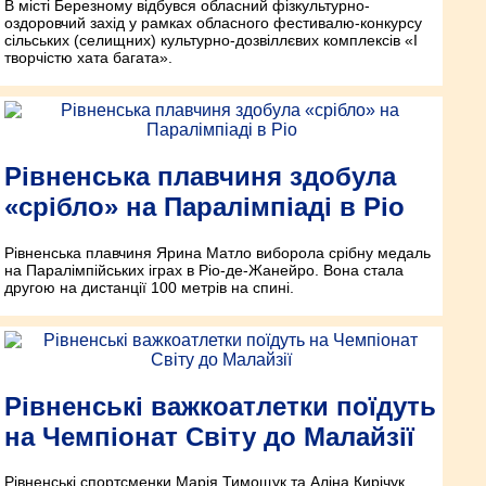
В місті Березному відбувся обласний фізкультурно-
оздоровчий захід у рамках обласного фестивалю-конкурсу
сільських (селищних) культурно-дозвіллєвих комплексів «І
творчістю хата багата».
Рівненська плавчиня здобула
«срібло» на Паралімпіаді в Ріо
Рівненська плавчиня Ярина Матло виборола срібну медаль
на Паралімпійських іграх в Ріо-де-Жанейро. Вона стала
другою на дистанції 100 метрів на спині.
Рівненські важкоатлетки поїдуть
на Чемпіонат Світу до Малайзії
Рівненські спортсменки Марія Тимощук та Аліна Кирічук