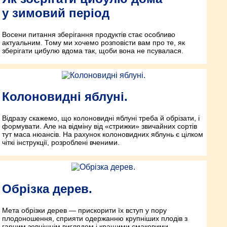
у зимовий період
Восени питання зберігання продуктів стає особливо
актуальним. Тому ми хочемо розповісти вам про те, як
зберігати цибулю вдома так, щоби вона не псувалася.
Колоновидні яблуні.
Відразу скажемо, що колоновидні яблуні треба й обрізати, і
формувати. Але на відміну від «стрижки» звичайних сортів
тут маса нюансів. На рахунок колоновидних яблунь є цілком
чіткі інструкції, розроблені вченими.
Обрізка дерев.
Мета обрізки дерев — прискорити їх вступ у пору
плодоношення, сприяти одержанню крупніших плодів з
гарним зовнішнім виглядом і кращими смаковими