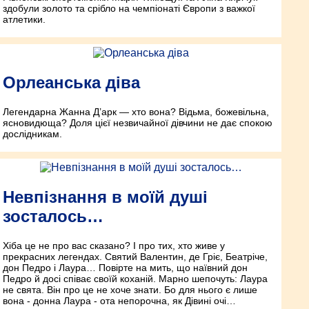
здобули золото та срібло на чемпіонаті Європи з важкої
атлетики.
Орлеанська діва
Легендарна Жанна Д’арк — хто вона? Відь­ма, божевільна,
ясновидюща? Доля цієї незвичайної дівчини не дає спокою
дослідникам.
Невпізнання в моїй душі
зосталось…
Хіба це не про вас сказано? І про тих, хто живе у
прекрасних легендах. Святий Валентин, де Гріє, Беатріче,
дон Педро і Лаура… Повірте на мить, що наївний дон
Педро й досі співає своїй коханій. Марно шепочуть: Лаура
не свята. Він про це не хоче знати. Бо для нього є лише
вона - донна Лаура - ота непорочна, як Дівині очі…