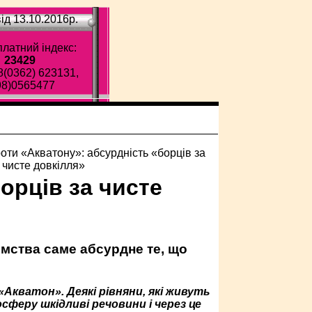
ід 13.10.2016p.
латний індекс:
23429
8(0362) 623131,
98)0565477
орців за чисте
ємства саме абсурдне те, що
Акватон». Деякі рівняни, які живуть
феру шкідливі речовини і через це