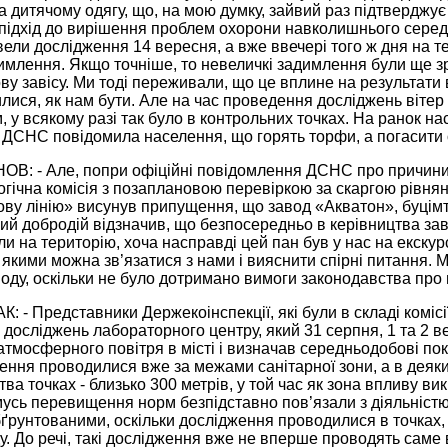
 дитячому одягу, що, на мою думку, зайвий раз підтверджує 
підхід до вирішення проблем охорони навколишнього серед
вели дослідження 14 вересня, а вже ввечері того ж дня на т
млення. Якщо точніше, то невеличкі задимлення були ще зран
ву завісу. Ми тоді переживали, що це вплине на результати 
лися, як нам бути. Але на час проведення досліджень вітер 
, у всякому разі так було в контрольних точках. На ранок нас
 ДСНС повідомила населення, що горять торфи, а погасити
ОВ: - Але, попри офіційні повідомлення ДСНС про причини
гічна комісія з позаплановою перевіркою за скаргою рівняни
ову лінію» висунув припущення, що завод «Акватон», буці
ний добродій відзначив, що безпосередньо в керівництва за
ли на територію, хоча насправді цей пан був у нас на екскурс
 якими можна зв’язатися з нами і вияснити спірні питання. М
оду, оскільки не було дотримано вимоги законодавства про 
К: - Представники Держекоінспекції, які були в складі коміс
 досліджень лабораторного центру, який 31 серпня, 1 та 2 
тмосферного повітря в місті і визначав середньодобові пока
ення проводилися вже за межами санітарної зони, а в деяких
тва точках - близько 300 метрів, у той час як зона впливу ви
омусь перевищення норм безпідставно пов’язали з діяльніст
бґрунтованими, оскільки дослідження проводилися в точках
у. До речі, такі дослідження вже не вперше проводять саме в