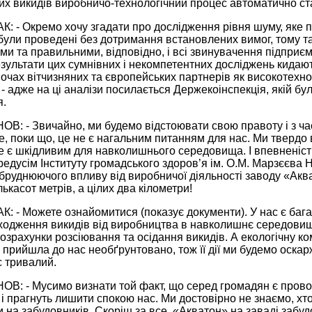
вих викидів виробничо-технологічний процес автоматично с
АК: - Окремо хочу згадати про дослідження рівня шуму, як
були проведені без дотримання встановлених вимог, тому т
и та правильними, відповідно, і всі звинувачення підприєм
езультати цих сумнівних і некомпетентних досліджень кидают
очах вітчизняних та європейських партнерів як високотехнол
- адже на ці аналізи посилається Держ­еко­інспекція, якій 
.
ОВ: - Звичайно, ми будемо відстоювати свою правоту і з ча
е, поки що, це не є нагальним питанням для нас. Ми твердо
 є шкідливим для навколишнього середовища. І впевненість
едусім Інституту громадського здоров’я ім. О.М. Марзєєва 
абруднюючого впливу від виробничої діяльності заводу «Аква
лькасот метрів, а цілих два кілометри!
К: - Можете ознайомитися (показує документи). У нас є багат
одження викидів від виробництва в навколишнє середовище. 
 розрахунки розсіювання та осідання викидів. А екологічну 
 прийшла до нас необґрунтовано, тож її дії ми будемо оскар
с тривалий.
В: - Мусимо визнати той факт, що серед громадян є провока
і прагнуть лишити спокою нас. Ми достовірно не знаємо, хто
и на забудовників. Скоріш за все, «Акватон» на заваді забудо