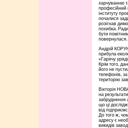
харчуванню та
професійний 
інституту про
почалися зади
розігнав димо
похибка. Ради
бути помітним
повернулася.
Андрій КОРУН
прибула еколо
«Гарячу уряд
Крім того, да
його не пусти
телефонів, за
територію зав
Вікторія НОВА
на результати
забруднення а
що ці дослідж
від підприємс
До того ж, ч
адресу є нео
викидів завод