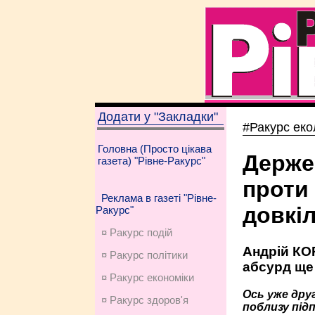
Додати у "Закладки"
#Ракурс еко
Головна (Просто цікава
Держе
газета) "Рівне-Ракурс"
проти 
Реклама в газеті "Рівне-
довкі
Ракурс"
¤ Ракурс подій
Андрій КОР
¤ Ракурс політики
абсурд ще
¤ Ракурс економiки
Ось уже дру
¤ Ракурс здоров'я
поблизу під