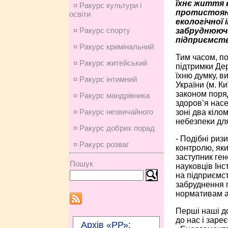
їхнє життя 
¤ Ракурс культури і
протистоянн
освіти
екологічної 
¤ Ракурс спорту
забруднюючих
підприємств
¤ Ракурс кримінальний
Тим часом, по
¤ Ракурс житейський
підтримки Дер
їхню думку, в
¤ Ракурс інтимний
України (м. К
законом поря
¤ Ракурс мандрівника
здоров’я насе
¤ Ракурс незвичайного
зоні два кіло
небезпеки для
¤ Ракурс добрих порад
- Подібні риз
¤ Ракурс розваг
контролю, яки
заступник ге
Пошук
науковців Інс
на підприємст
забруднення п
нормативам а
Перші наші д
до нас і заре
Архів «РР»: