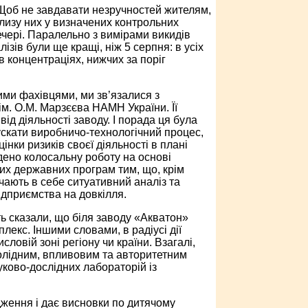
Щоб не завдавати незручностей жителям,
лизу них у визначених контрольних
ечері. Паралельно з вимірами викидів
ізів були ще кращі, ніж 5 серпня: в усіх
 концентраціях, нижчих за поріг
ми фахівцями, ми зв’язалися з
ім. О.М. Марзєєва НАМН України. Її
ід діяльності заводу. І порада ця була
пускати виробничо-технологічний процес,
нки ризиків своєї діяльності в плані
дено колосальну роботу на основі
их державних програм тим, що, крім
чають в себе ситуативний аналіз та
ідприємства на довкілля.
ь сказали, що біля заводу «Акватон»
лекс. Іншими словами, в радіусі дії
словій зоні регіону чи країни. Взагалі,
солідним, впливовим та авторитетним
уково-дослідних лабораторій із
дження і дає висновки по дитячому