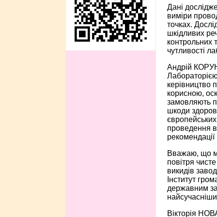
Дані дослідж
виміри провод
точках. Дослі
шкідливих реч
контрольних т
чутливості ла
Андрій КОРУН
Лабораторією 
керівництво п
корисною, оск
замовляють пр
шкоди здоров
європейських 
проведення ви
рекомендації 
Вважаю, що ми
повітря чисте
викидів заводу
Інститут гром
державним зак
найсучасніши
Вікторія НОВА