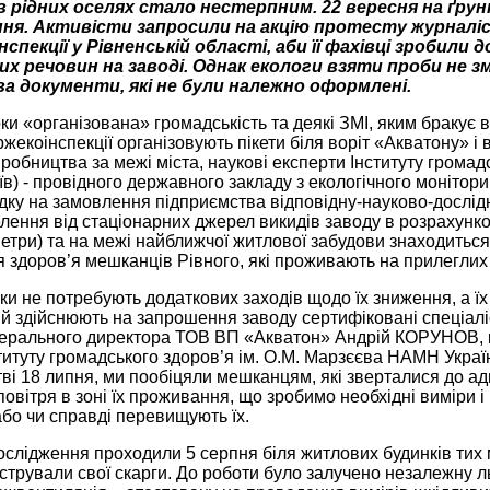
в рідних оселях стало нестерпним. 22 вересня на ґру
я. Активісти запросили на акцію протесту журналіс
інспекції у Рівненській області, аби її фахівці зробили
 речовин на заводі. Однак екологи взяти проби не зм
а документи, які не були належно оформлені.
ки «організована» громадськість та деякі ЗМІ, яким бракує 
жекоінспекції організовують пікети біля воріт «Акватону» 
иробництва за межі міста, наукові експерти Інституту грома
иїв) - провідного державного закладу з екологічного моніто
дку на замовлення підприємства відповідну-науково-дослідн
лення від стаціонарних джерел викидів заводу в розрахунко
метри) та на межі найближчої житлової забудови знаходиться
 здоров’я мешканців Рівного, які проживають на прилеглих
ики не потребують додаткових заходів щодо їх зниження, а ї
й здійснюють на запрошення заводу сертифіковані спеціаліст
нерального директора ТОВ ВП «Акватон» Андрій КОРУНОВ, 
титуту громадського здоров’я ім. О.М. Марзєєва НАМН Україн
ві 18 липня, ми пообіцяли мешканцям, які зверталися до адм
овітря в зоні їх проживання, що зробимо необхідні виміри і
бо чи справді перевищують їх.
ослідження проходили 5 серпня біля житлових будинків тих
єстрували свої скарги. До роботи було залучено незалежну