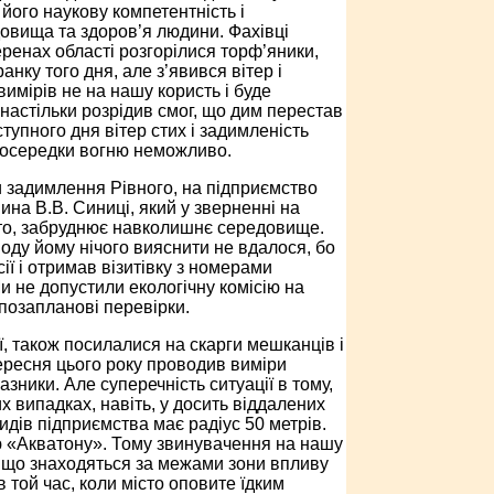
його наукову компетентність і
овища та здоров’я людини. Фахівці
еренах області розгорілися торф’яники,
ку того дня, але з’явився вітер і
вимірів не на нашу користь і буде
настільки розрідив смог, що дим перестав
тупного дня вітер стих і задимленість
 осередки вогню неможливо.
 задимлення Рівного, на підприємство
на В.В. Синиці, який у зверненні на
мто, забруднює навколишнє середовище.
воду йому нічого вияснити не вдалося, бо
ії і отримав візитівку з номерами
и не допустили екологічну комісію на
позапланові перевірки.
ії, також посилалися на скарги мешканців і
вересня цього року проводив виміри
зники. Але суперечність ситуації в тому,
 випадках, навіть, у досить віддалених
кидів підприємства має радіус 50 метрів.
ю «Акватону». Тому звинувачення на нашу
, що знаходяться за межами зони впливу
 той час, коли місто оповите їдким