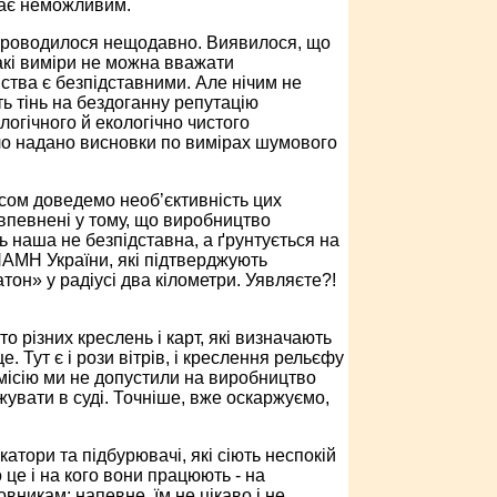
тає неможливим.
е проводилося нещодавно. Виявилося, що
акі виміри не можна вважати
ства є безпідставними. Але нічим не
ь тінь на бездоганну репутацію
огічного й екологічно чистого
було надано висновки по вимірах шумового
сом доведемо необ’єктивність цих
 впевнені у тому, що виробництво
 наша не безпідставна, а ґрунтується на
НАМН України, які підтверджують
тон» у радіусі два кілометри. Уявляєте?!
о різних креслень і карт, які визначають
Тут є і рози вітрів, і креслення рельєфу
комісію ми не допустили на виробництво
жувати в суді. Точніше, вже оскаржуємо,
тори та підбурювачі, які сіють неспокій
 це і на кого вони працюють - на
вникам: напевне, їм не цікаво і не