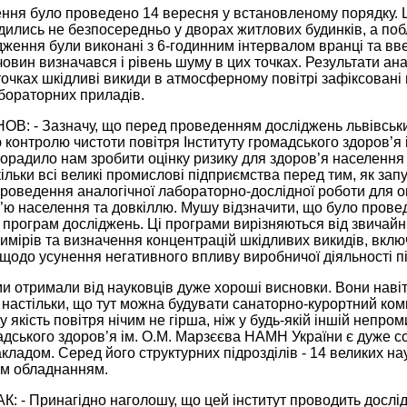
ення було проведено 14 вересня у встановленому порядку. 
ились не безпосередньо у дворах житлових будинків, а поб
дження були виконані з 6-годинним інтервалом вранці та вв
овин визначався і рівень шуму в цих точках. Результати анал
очках шкідливі викиди в атмосферному повітрі зафіксовані в
бораторних приладів.
ОВ: - Зазначу, що перед проведенням досліджень львівськи
контролю чистоти повітря Інституту громадського здоров’я 
орадило нам зробити оцінку ризику для здоров’я населення в
ільки всі великі промислові підприємства перед тим, як за
оведення аналогічної лабораторно-дослідної роботи для оці
’ю населення та довкіллю. Мушу відзначити, що було прове
програм досліджень. Ці програми вирізняються від звичайн
мірів та визначення концентрацій шкідливих викидів, вклю
щодо усунення негативного впливу виробничої діяльності п
 отримали від науковців дуже хороші виснов­ки. Вони навіт
 настільки, що тут можна будувати санаторно-курортний комп
 якість повітря нічим не гірша, ніж у будь-якій іншій непроми
адського здоров’я ім. О.М. Марзєєва НАМН України є дуже 
ладом. Серед його структурних підрозділів - 14 великих на
м обладнанням.
К: - Принагідно наголошу, що цей інститут проводить дослі