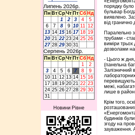
«Енергомонта
Липень 2026p.
порядку було 
бульвар Богда
Пн
Вт
Ср
Чт
Пт
Сб
Нд
виявлено. Заз
1
2
3
4
5
від гранично 
6
7
8
9
10
11
12
13
14
15
16
17
18
19
Паралельно з
трубами - ста
20
21
22
23
24
25
26
виміри трьох 
27
28
29
30
31
дозволами на
Серпень 2026p.
Пн
Вт
Ср
Чт
Пт
Сб
Нд
- Цього ж дня
1
2
(панельна баг
Залізничний в
3
4
5
6
7
8
9
лабораторних
10
11
12
13
14
15
16
перевищують Г
17
18
19
20
21
22
23
межі, набагат
24
25
26
27
28
29
30
лише в район
31
Крім того, о
розташованих
Новини Рівне
«Енергомонтаж
будинків були
згоду на пров
зауваження. А