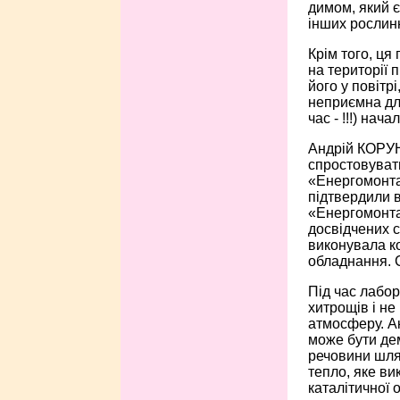
димом, який є
інших рослин
Крім того, ця
на території 
його у повітр
неприємна для
час - !!!) на
Андрій КОРУН
спростовувати
«Енергомонта
підтвердили в
«Енергомонта
досвідчених с
виконувала к
обладнання. С
Під час лабор
хитрощів і не
атмосферу. А
може бути дем
речовини шлях
тепло, яке в
каталітичної 