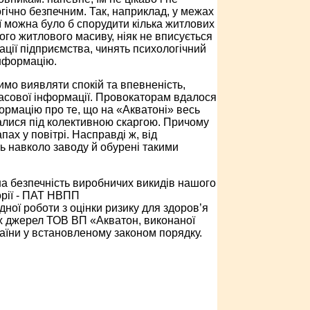
огічно безпечним. Так, наприклад, у межах
 можна було б спорудити кілька житлових
го житлового масиву, ніяк не вписується
тації підприємства, чинять психологічний
нформацію.
симо виявляти спокій та впевненість,
 масової інформації. Провокаторам вдалося
рмацію про те, що на «Акватоні» весь
салися під колективною скаргою. Причому
пах у повітрі. Насправді ж, від
ь навколо заводу й обурені такими
на безпечність виробничих викидів нашого
орії - ПАТ НВПП
ої роботи з оцінки ризику для здоров’я
х джерел ТОВ ВП «Акватон, виконаної
аїни у встановленому законом порядку.