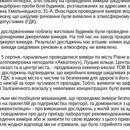
жвентиляція», атестовану на проведення вимірів шкідливих
відібрано проби біля будинків, розташованих за адресами: в
на Хмельницького, 31-А. Внаслідок проведення вимірів жод
начу, що шкідливі речовини були виявлені в атмосферному 
допустимих (ГДК).
 дослідженнями поблизу житлових будинків були проведені
ціонарними джерелами викидів. На той час на заводі працю
джерел викидів. Результат досліджень нас втішив: ніяких ві
 викиди шкідливих речовин в атмосферу, не виявлено.
, 5 серпня, паралельно проводилися виміри по місту Рівне 
атоповерхівка неподалік «Акватону»), Луцьке кільце, Цент
окзал та в центрі міста, - продовжила інженер-еколог ТОВ 
 досліджень підтвердили, що виробничі викиди шкідливих р
ДК, а наше місто є чистим та безпечним для здоров’я його
о нижчій за поріг чутливості приладів. Тобто, виявити чи за
і Залізничного вокзалу у невеликих концентраціях було вия
скільки ми пообіцяли мешканцям, що проведемо виміри безпо
 на прилеглій до підприємства території, то домовилися з 
вентиляція» - про виконання досліджень у жилій зоні за ад
 повідомлені про дату приїзду лабораторії рекомендованими
едення вимірів або ж заявити по свою відмову з цього прив
ле жодної відповіді ми не отримали, що було сприйнято нами