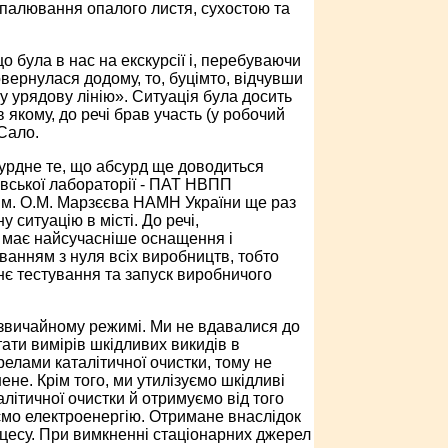
 спалювання опалого листя, сухостою та
о була в нас на екскурсії і, перебуваючи
вернулася додому, то, буцімто, відчувши
чу урядову лінію». Ситуація була досить
якому, до речі брав участь (у робочий
 Сало.
урдне те, що абсурд ще доводиться
івської лабораторії - ПАТ НВПП
ім. О.М. Марзєєва НАМН України ще раз
 ситуацію в місті. До речі,
 має найсучасніше оснащення і
ванням з нуля всіх виробництв, тобто
є тестування та запуск виробничого
 звичайному режимі. Ми не вдавалися до
ати вимірів шкідливих викидів в
лами каталітичної очистки, тому не
не. Крім того, ми утилізуємо шкідливі
ітичної очистки й отримуємо від того
ємо електроенергію. Отримане внаслідок
оцесу. При вимкненні стаціонарних джерел