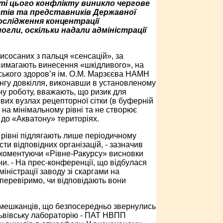
нті цього конфлікту виникло чергове
тів та представників Державної
 дослідження концентрації
огли, оскільки надали адміністрації
висосаних з пальця «сенсацій», за
і вимагають винесення «шкідливого», на
дського здоров’я ім. О.М. Марзєєва НАМН
рингу довкілля, виконавши в установленому
у роботу, вважають, що ризик для
вих вузлах рецепторної сітки (в буферній
 на мінімальному рівні та не створює
 до «Акватону» територіях.
х рівні підлягають лише періодичному
и відповідних організацій, - зазначив
коментуючи «Рівне-Ракурсу» висновки
и. - На прес-конференції, що відбулася
іністрації заводу зі скаргами на
 перевіримо, чи відповідають вони
 мешканців, що безпосередньо звернулись
 львівську лабораторію - ПАТ НВПП