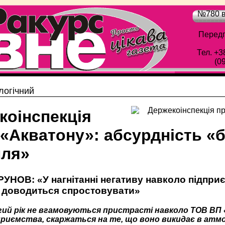
№780 в
Передп
Тел. +3
(0
логічний
коінспекція
«Акватону»: абсурдність «б
лля»
УНОВ: «У нагнітанні негативу навколо підпри
 доводиться спростовувати»
гий рік не вгамовуються пристрасті навколо ТОВ ВП «
приємства, скаржаться на те, що воно викидає в атмос