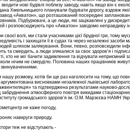
зводити нові будівлі поблизу заводу, навіть якщо він є екол
дана Хмельницького планували будувати дорогу, вздовж якої
 завод «Акватон», що розташований посередині заплановано
овників. Підбурювачі, а це люди, які зацікавлені у дискреди
ей і розповсюджують про «Акватон» завідомо неправдиву і
и своєї волі, ми стали учасниками цієї брудної гри, тому му
ведливість і захищати її в судах та через незалежні засоби
людей шляхом залякування. Вони, певно, розповсюдили інфо
ть та смердить, а люди злякалися за своє здоров’я і підпи
 ті, хто не міг бачити задимлення та відчувати неприємний за
коли нічим не смерділо. Половина наших працівників живут
 звинуваченнями.
нашу розмову, хотів би ще раз наголосити на тому, що пов
 аргументована висновками незалежної львівської лаборат
жвентиляція» та підтверджена результатами науково-дослідн
д забруднення атмосферного повітря викидами стаціонарни
ституту громадського здоров’я ім. О.М. Марзєєва НАМН Укр
ометцентр не каже погоду,
роняє навкруги природу.
ктори теж не відступають -