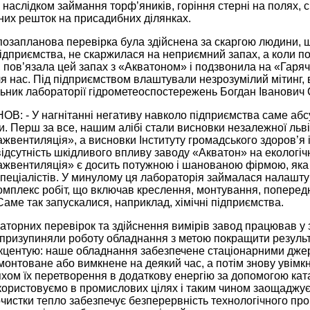
 наслідком займання торф’яників, горіння стерні на полях,
них решток на присадибних ділянках.
 позапланова перевірка була здійснена за скаргою людини, щ
підприємства, не скаржилася на неприємний запах, а коли по
і, пов’язала цей запах з «Акватоном» і подзвонила на «Гаря
 нас. Під підприємством влаштували незрозумілий мітинг, в 
чальник лабораторії гідро­метео­спостережень Богдан Іванович
ОВ: - У нагнітанні негативу навколо підприємства саме абс
. Перш за все, нашим алібі стали висновки незалежної льв
жвентиляція», а висновки Інституту громадського здоров’я 
ідсутність шкідливого впливу заводу «Акватон» на екологічну
жвентиляція» є досить потужною і шанованою фірмою, яка
пеціалістів. У минулому ця лабораторія займалася налашту
омплекс робіт, що включав креслення, монтування, попередн
аме так запускалися, наприклад, хімічні підприємства.
аторних перевірок та здійснення вимірів завод працював у
 призупиняли роботу обладнання з метою покращити результ
кцентую: наше обладнання забезпечене стаціонарними джере
онтоване або вимкнене на деякий час, а потім знову увімкне
ом їх перетворення в додаткову енергію за допомогою катал
икористовуємо в промислових цілях і таким чином заощаджу
очистки тепло забезпечує безперервність технологічного пр