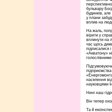
перспективно 
бульвару Бог
будинків, але
у плани забуд
вплив на люд
На жаль, попр
вірити у спра
вплинути на 
час щось дими
підписалися і
«Акватону» ні
голослівними
Підсумовуючи 
підприємства
«Енергомонта
населення ві
науковцями Ін
Нині наш гідр
Він тепер охо
Та й екоінспе