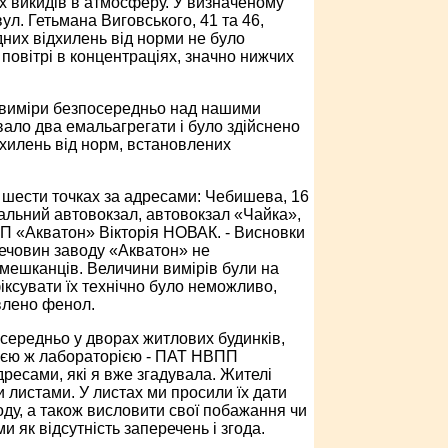
 викидів в атмосферу. У визначеному
ул. Гетьмана Виговського, 41 та 46,
них відхилень від норми не було
повітрі в концентраціях, значно нижчих
 виміри безпосередньо над нашими
вало два емальагрегати і було здійснено
дхилень від норм, встановлених
в шести точках за адресами: Чебишева, 16
ральний автовокзал, автовокзал «Чайка»,
ВП «Акватон» Вікторія ­НОВАК. - Висновки
ечовин заводу «Акватон» не
 мешканців. Величини вимірів були на
фіксувати їх технічно було неможливо,
влено фенол.
середньо у дворах житлових будинків,
цією ж лабораторією - ПАТ НВПП
ресами, які я вже згадувала. Жителі
 листами. У листах ми просили їх дати
оду, а також висловити свої побажання чи
 як відсутність заперечень і згода.