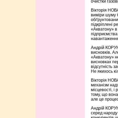
очистки газо
Вікторія НОВ
виміри шуму 
обґрунтованим
підкріплені р
«Акватону» в 
підприємства 
навантаження
Андрій КОРУН
висновків. Ал
«Акватону» не
висновках пер
відсутність з
Не якихось кі
Вікторія НОВА
механізм надх
місцевості, і
тому, що вона
але це проце
Андрій КОРУНО
серед народу 
конкурентів ч