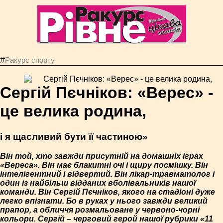
#
Ракурс спорту
Сергій Пєчніков: «Верес» -
це велика родина,
і я щасливий бути її частиною»
Він той, хто завжди присутній на домашніх іграх
«Вереса». Він має блакитні очі і щиру посмішку. Він
інтелігентний і відвертий. Він лікар-травматолог і
один із найбільш відданих вболівальників нашої
команди. Він Сергій Пєчніков, якого на стадіоні дуже
легко впізнати. Бо в руках у нього завжди великий
прапор, а обличчя розмальоване у червоно-чорні
кольори. Сергій – черговий герой нашої рубрики «11