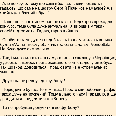
- Але це круто, тому що самі вболівальники чекають і
гадають, що саме на цю гру Сергій Пєчніков намалює? А є
якийсь улюблений образ?
- Напевно, з логотипом нашого міста. Тоді якраз проходив
конкурс, тема була дуже актуальна і я вирішив у такий
спосіб підтримати. Гадаю, гарно вийшло.
- Особисто мені дуже сподобалась і запам’яталась велика
буква «V» на твоєму обличчі, яка означала «V=Vendetta!»
Це було дуже символічно.
- Так, і малювалось це в саму останню хвилину в Чернівцях,
у дзеркалі якогось припаркованого біля стадіону автобуса.
Так що іноді доводиться «працювати» в екстремальних
умовах.
- Дружина не ревнує до футболу?
- Періодично буває. То ж жінки... Просто мій робочий графік
також дуже напружений. Тому вільного часу і так мало, а ще
доводиться приділяти час «Вересу»
- Ти не пробував долучити її до футболу?