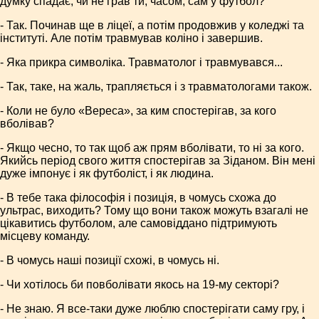
думку спадає, чи не грав ти, часом, сам у футбол?
- Так. Починав ще в ліцеї, а потім продовжив у коледжі та
інституті. Але потім травмував коліно і завершив.
- Яка прикра символіка. Травма­толог і травмувався...
- Так, таке, на жаль, трапляється і з травматологами також.
- Коли не було «Вереса», за ким спостерігав, за кого
вболівав?
- Якщо чесно, то так щоб аж прям вболівати, то ні за кого.
Якийсь період свого життя спостерігав за Зіданом. Він мені
дуже імпонує і як футболіст, і як людина.
- В тебе така філософія і позиція, в чомусь схожа до
ультрас, виходить? Тому що вони також можуть взагалі не
цікавитись футболом, але самовіддано підтримують
місцеву команду.
- В чомусь наші позиції схожі, в чомусь ні.
- Чи хотілось би повболівати якось на 19-му секторі?
- Не знаю. Я все-таки дуже люблю спостерігати саму гру, і