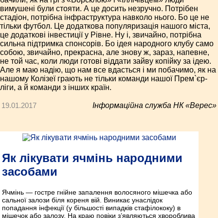
вимушені були стояти. А це досить незручно. Потрібен
стадіон, потрібна інфраструктура навколо нього. Бо це не
тільки футбол. Це додаткова популяризація нашого міста,
це додаткові інвестиції у Рівне. Ну і, звичайно, потрібна
сильна підтримка спонсорів. Бо ідея народного клубу само
собою, звичайно, прекрасна, але знову ж, зараз, напевне,
не той час, коли люди готові віддати зайву копійку за ідею.
Але я маю надію, що нам все вдасться і ми побачимо, як на
нашому Колізеї грають не тільки команди нашої Прем`єр-
ліги, а й команди з інших країн.
19.01.2017
Інформаційна служба НК «Верес»
Як лікувати ячмінь народними
засобами
Ячмінь — гостре гнійне запалення волосяного мішечка або
сальної залози біля кореня вій. Виникає унаслідок
попадання інфекції (у більшості випадків стафілококу) в
мішечок або залозу. На краю повіки з’являються хвороблива