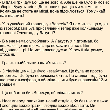
- В плані гри, думаю, ще не зовсім. Але ще не було зимових
зборів. Будуть зміни. Двох нових гравців ми маємо вже.
Команда не стоїть на місці, вона підсилюється. Тому - хай
нам щастить!
- Хто улюблений гравець у «Вересі»? Я пам`ятаю, що один
із твоїх образів був присвячений тепер вже колишньому
гравцеві Олександру Лакусті?
- В мене немаю улюблених. А Лакусту я підтримав, бо
вважаю, що він ще мав, що показати на полі. Він
віддавався грі. Це моя власна думка. Хтось її підтримує,
хтось ні.
- Гра яка найбільше за­пам’ята­лась?
- З «Іллічівцем». Це було незабутньо. Це була не просто
перемога. Це була переломна битва. На стадіоні тоді була
шалена атмосфера, а вболівальники були справжнім 12-м
гравцем
- Що побажав би «Вересу», вболівальникам?
- Насамперед, звичайно, новий стадіон, бо без нього важко.
І хлопцям важко грати, і людям важко вболівати. Ми
бачили, як на грі з «Ворсклою» і «Іллічівцем» люди