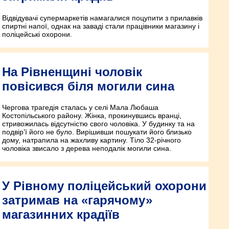
Відвідувачі супермаркетів намагалися поцупити з прилавків
спиртні напої, однак на заваді стали працівники магазину і
поліцейські охорони.
На Рівненщині чоловік
повісився біля могили сина
Чергова трагедія сталась у селі Мала Любаша
Костопільського району. Жінка, прокинувшись вранці,
стривожилась відсутністю свого чоловіка. У будинку та на
подвір’ї його не було. Вирішивши пошукати його близько
дому, натрапила на жахливу картину. Тіло 32-річного
чоловіка звисало з дерева неподалік могили сина.
У Рівному поліцейський охорони
затримав на «гарячому»
магазинних крадіїв