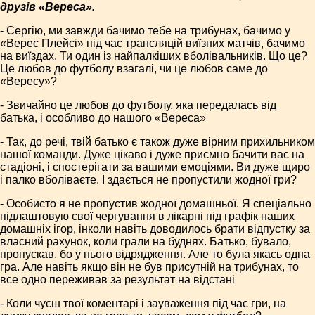
друзів «Вереса».
- Сергію, ми завжди бачимо тебе на трибунах, бачимо у
«Верес Плейсі» під час трансляцій виїзних матчів, бачимо
на виїздах. Ти один із найпалкіших вболівальників. Що це?
Це любов до футболу взагалі, чи це любов саме до
«Вересу»?
- Звичайно це любов до футболу, яка передалась від
батька, і особливо до нашого «Вереса»
- Так, до речі, твій батько є також дуже вірним прихильником
нашої команди. Дуже цікаво і дуже приємно бачити вас на
стадіоні, і спостерігати за вашими емоціями. Ви дуже щиро
і палко вболіваєте. І здається не пропустили жодної гри?
- Особисто я не пропустив жодної домашньої. Я спеціально
підлаштовую свої чергування в лікарні під графік наших
домашніх ігор, інколи навіть доводилось брати відпустку за
власний рахунок, коли грали на буднях. Батько, бувало,
пропускав, бо у нього відрядження. Але то була якась одна
гра. Але навіть якщо він не був присутній на трибунах, то
все одно переживав за результат на відстані
- Коли чуєш твої коментарі і зауваження під час гри, на