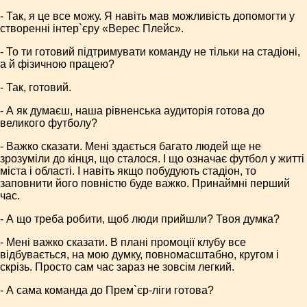
- Так, я це все можу. Я навіть мав можливість допомогти у
створенні інтер`єру «Верес Плейс».
- То ти готовий підтримувати команду не тільки на стадіоні,
а й фізичною працею?
- Так, готовий.
- А як думаєш, наша рівненська аудиторія готова до
великого футболу?
- Важко сказати. Мені здається багато людей ще не
зрозуміли до кінця, що сталося. І що означає футбол у житті
міста і області. І навіть якщо побудують стадіон, то
заповнити його повністю буде важко. Принаймні перший
час.
- А що треба робити, щоб люди прийшли? Твоя думка?
- Мені важко сказати. В плані промоції клубу все
відбувається, на мою думку, повномасштабно, кругом і
скрізь. Просто сам час зараз не зовсім легкий.
- А сама команда до Прем`єр-ліги готова?