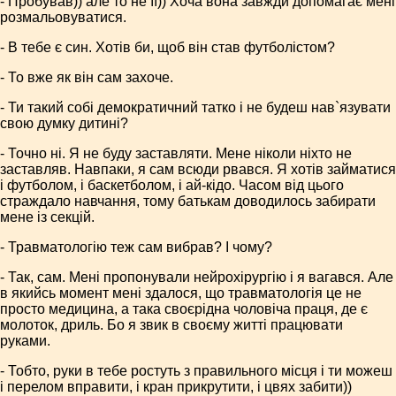
- Пробував)) але то не її)) Хоча вона завжди допомагає мені
розмальовуватися.
- В тебе є син. Хотів би, щоб він став футболістом?
- То вже як він сам захоче.
- Ти такий собі демократичний татко і не будеш нав`язувати
свою думку дитині?
- Точно ні. Я не буду заставляти. Мене ніколи ніхто не
заставляв. Навпаки, я сам всюди рвався. Я хотів займатися
і футболом, і баскетболом, і ай-кідо. Часом від цього
страждало навчання, тому батькам доводилось забирати
мене із секцій.
- Травматологію теж сам вибрав? І чому?
- Так, сам. Мені пропонували нейрохірургію і я вагався. Але
в якийсь момент мені здалося, що травматологія це не
просто медицина, а така своєрідна чоловіча праця, де є
молоток, дриль. Бо я звик в своєму житті працювати
руками.
- Тобто, руки в тебе ростуть з правильного місця і ти можеш
і перелом вправити, і кран прикрутити, і цвях забити))