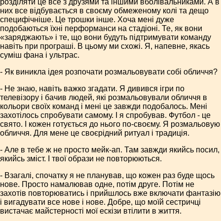
розділяти це все з друзями та іншими вболівальниками. А в
них все відбувається в своєму обмеженому колі та дещо
специфічніше. Це трошки інше. Хоча мені дуже
подобаються їхні перформанси на стадіоні. Те, як вони
«заряджають» і те, що вони будуть підтримувати команду
навіть при програші. В цьому ми схожі. Я, напевне, якась
суміш фана і ультрас.
- Як виникла ідея розпочати розмальовувати собі обличчя?
- Не знаю, навіть важко згадати. Я дивився ігри по
телевізору і бачив людей, які розмальовували обличчя в
кольори своїх команд і мені це завжди подобалось. Мені
захотілось спробувати самому. І я спробував. Футбол - це
свято. І кожен готується до нього по-своєму. Я розмальовую
обличчя. Для мене це своєрідний ритуал і традиція.
- Але в тебе ж не просто мейк-ап. Там завжди якийсь посил,
якийсь зміст. І твої образи не повторюються.
- Взагалі, спочатку я не планував, що кожен раз буде щось
нове. Просто намалював одне, потім друге. Потім не
захотів повторюватись і прийшлось вже включати фантазію
і вигадувати все нове і нове. Добре, що моїй сестричці
вистачає майстерності мої ескізи втілити в життя.