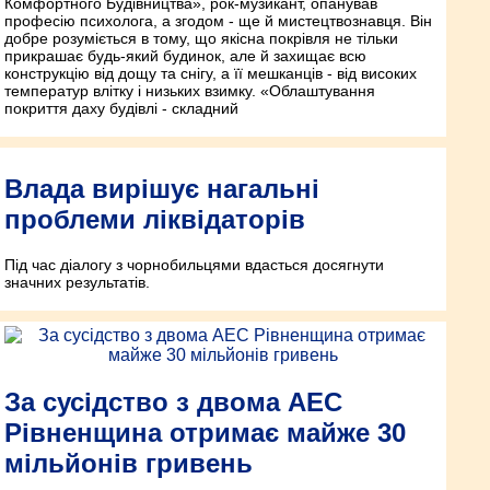
Комфортного Будівництва», рок-музикант, опанував
професію психолога, а згодом - ще й мистецтво­знавця. Він
добре розуміється в тому, що якісна покрівля не тільки
прикрашає будь-який будинок, але й захищає всю
конструкцію від дощу та снігу, а її мешканців - від високих
температур влітку і низьких взимку. «Облаштування
покриття даху будівлі - складний
Влада вирішує нагальні
проблеми ліквідаторів
Під час діалогу з чорнобильцями вдасться досягнути
значних результатів.
За сусідство з двома АЕС
Рівненщина отримає майже 30
мільйонів гривень