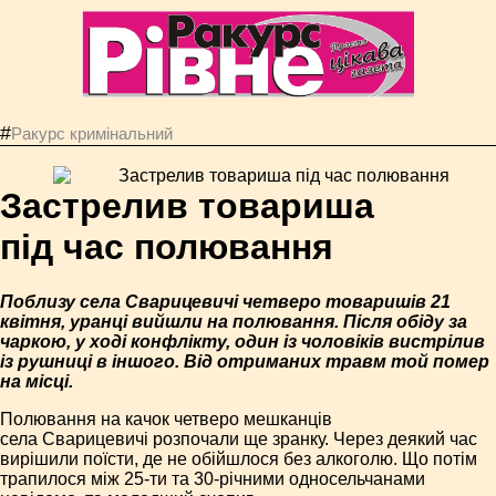
#
Ракурс кримінальний
Застрелив товариша
під час полювання
Поблизу села Сварицевичі четверо товаришів 21
квітня, уранці вийшли на полювання. Після обіду за
чаркою, у ході конфлікту, один із чоловіків вистрілив
із рушниці в іншого. Від отриманих травм той помер
на місці.
Полювання на качок четверо мешканців
села Сварицевичі розпочали ще зранку. Через деякий час
вирішили поїсти, де не обійшлося без алкоголю. Що потім
трапилося між 25-ти та 30-річними односельчанами