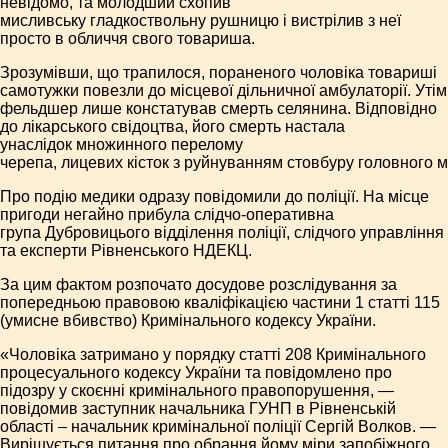
невідомо, та молодший схопив
мисливську гладкоствольну рушницю і вистрілив з неї
просто в обличчя свого товариша.
Зрозумівши, що трапилося, пораненого чоловіка товариші
самотужки повезли до місцевої дільничної амбулаторії. Утім
фельдшер лише констатував смерть селянина. Відповідно
до лікарського свідоцтва, його смерть настала
унаслідок множинного перелому
черепа, лицевих кісток з руйнуванням стовбуру головного м
Про подію медики одразу повідомили до поліції. На місце
пригоди негайно прибула слідчо-оперативна
група Дубровицього відділення поліції, слідчого управління
та експерти Рівненського НДЕКЦ.
За цим фактом розпочато досудове розслідування за
попередньою правовою кваліфікацією частини 1 статті 115
(умисне вбивство) Кримінального кодексу України.
«Чоловіка затримано у порядку статті 208 Кримінального
процесуального кодексу України та повідомлено про
підозру у скоєнні кримінального правопорушення, —
повідомив заступник начальника ГУНП в Рівненській
області – начальник кримінальної поліції Сергій Волков. —
Вирішується питання про обрання йому міри запобіжного