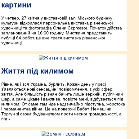
картини
У четвер, 27 квітня у виставковій залі Міського будинку
культури відкрилася персональна виставка рівненської
художниці та фотографа Олени Сєргєєвої. Початок дійства
запланований на 16:00 годину. Мисткиня представить
публіці 64 робот, це вже третя виставка рівненської
художниці.
Життя під килимом
Рівне, як і вся Україна, бурлить. Кожен день у пресі
з’являються нові сенсаційні повідомлення, з усіх сфер
життя. Але більшість рівнян бачить лише верхній, публічний
шар, а саме цікаве і важливе, повірте мені, відбувається під
килимом. От саме там йде надзвичайно підступна, жорстока
і перманентна війна. Це на поверхні Бабат, Немеш чи
Торгун зі своїм будівництвом проти чесної громадськості, а
під к