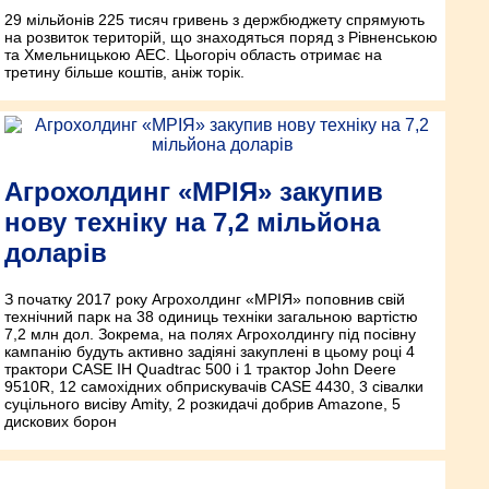
29 мільйонів 225 тисяч гривень з держбюджету спрямують
на розвиток територій, що знаходяться поряд з Рівненською
та Хмельницькою АЕС. Цьогоріч область отримає на
третину більше коштів, аніж торік.
Агрохолдинг «МРІЯ» закупив
нову техніку на 7,2 мільйона
доларів
З початку 2017 року Агрохолдинг «МРІЯ» поповнив свій
технічний парк на 38 одиниць техніки загальною вартістю
7,2 млн дол. Зокрема, на полях Агрохолдингу під посівну
кампанію будуть активно задіяні закуплені в цьому році 4
трактори CASE IH Quadtrac 500 і 1 трактор John Deere
9510R, 12 самохідних обприскувачів CASE 4430, 3 сівалки
суцільного висіву Amity, 2 розкидачі добрив Amazone, 5
дискових борон