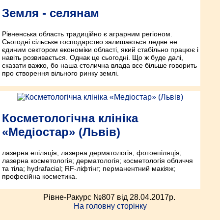
Земля - селянам
Рівненська область традиційно є аграрним регіоном.
Сьогодні сільське господарство залишається ледве не
єдиним сектором економіки області, який стабільно працює і
навіть розвивається. Однак це сьогодні. Що ж буде далі,
сказати важко, бо наша столична влада все більше говорить
про створення вільного ринку землі.
Косметологічна клініка
«Медіостар» (Львів)
лазерна епіляція; лазерна дерматологія; фотоепіляція;
лазерна косметологія; дерматологія; косметологія обличчя
та тіла; hydrafacial; RF-ліфтінг; перманентний макіяж;
професійна косметика.
Рівне-Ракурс №807 від 28.04.2017p.
На головну сторінку