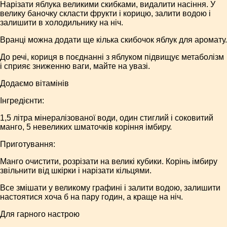
Нарізати яблука великими скибками, видалити насіння. У
велику баночку скласти фрукти і корицю, залити водою і
залишити в холодильнику на ніч.
Вранці можна додати ще кілька скибочок яблук для аромату.
До речі, кориця в поєднанні з яблуком підвищує метаболізм
і сприяє зниженню ваги, майте на увазі.
Додаємо вітамінів
Інгредієнти:
1,5 літра мінералізованої води, один стиглий і соковитий
манго, 5 невеликих шматочків коріння імбиру.
Приготування:
Манго очистити, розрізати на великі кубики. Корінь імбиру
звільнити від шкірки і нарізати кільцями.
Все змішати у великому графині і залити водою, залишити
настоятися хоча б на пару годин, а краще на ніч.
Для гарного настрою