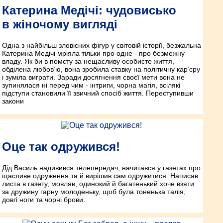
Катерина Медічі: чудовисько
в жіночому вигляді
Одна з найбільш зловісних фігур у світовій історії, безжальна
Катерина Медічі мріяла тільки про одне - про безмежну
владу. Як би в помсту за нещасливу особисте життя,
обділена любов’ю, вона зробила ставку на політичну кар’єру
і зуміла виграти. Заради досягнення своєї мети вона не
зупинялася ні перед чим - інтриги, чорна магія, всілякі
підступи становили її звичний спосіб життя. Переступивши
закони
Оце так одружився!
Дід Василь надивився телепередач, начитався у газетах про
щасливе одруження та й вирішив сам одружитися. Написав
листа в газету, мовляв, одинокий й багатенький хоче взяти
за дружину гарну молоденьку, щоб була тоненька талія,
довгі ноги та чорні брови.