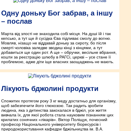
Одну доньку Бог забрав, а іншу
– послав
Марта від злості не знаходила собі місця. На душі їй і так
кепсько, а тут ще й сусідка Єва підливає смолу до вогню.
Мовляв, нізащо не віддавай доньку за сироту, бо після
смерті чоловіка заледве зводиш кінці з кінцями, а тут
добавиться ще один рот. А ще – обручки, весільне вбрання,
кошти за реєстрацію шлюбу в РАГСі, церкві – усе стане її
проблемою, адже діти іще власних заощаджень не мають.
Лікують бджолині продукти
Спожитих протягом року 3 кг меду достатньо для організму,
щоб забезпечити його глюкозою. Так радить зробити
людина, яка з дитинства закохалася в бджіл, усе життя
вивчала їх, для якої робота стала науковим пізнанням цих
крилатих сонячних «лікарів». Віктор Поліщук, почесний
професор Національного університету біоресурсів і
природокористування кафедри бджільництва ім. В.А.