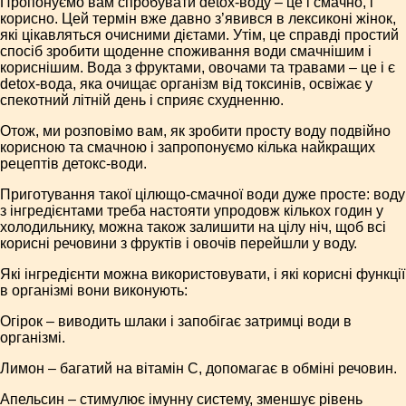
Пропонуємо вам спробувати detox-воду – це і смачно, і
корисно. Цей термін вже давно з’явився в лексиконі жінок,
які цікавляться очисними дієтами. Утім, це справді простий
спосіб зробити щоденне споживання води смачнішим і
кориснішим. Вода з фруктами, овочами та травами – це і є
detox-вода, яка очищає організм від токсинів, освіжає у
спекотний літній день і сприяє схудненню.
Отож, ми розповімо вам, як зробити просту воду подвійно
корисною та смачною і запропонуємо кілька найкращих
рецептів детокс-води.
Приготування такої цілющо-смачної води дуже просте: воду
з інгредієнтами треба настояти упродовж кількох годин у
холодильнику, можна також залишити на цілу ніч, щоб всі
корисні речовини з фруктів і овочів перейшли у воду.
Які інгредієнти можна використовувати, і які корисні функції
в організмі вони виконують:
Огірок – виводить шлаки і запобігає затримці води в
організмі.
Лимон – багатий на вітамін С, допомагає в обміні речовин.
Апельсин – стимулює імунну систему, зменшує рівень