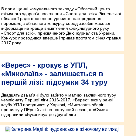
В приміщенні комунального закладу «Обласний центр
фізичного здоров’я населення «Спорт для всіх» Рівненської
обласної ради проведено урочисте нагородження
переможців обласного конкурсу серед засобів масової
інформації на краще висвітлення фізкультурного руху
«Спорт для всіх», присвяченого Дню журналіста України.
Конкурс проводився вперше і тривав протягом січня-травня
2017 року.
«Верес» - крокує в УПЛ,
«Миколаїв» - залишається в
першій лізі: підсумки 34 туру
Двадцять два м’ячі було забито у матчах заключного туру
чемпіонату Першої ліги 2016-2017. «Верес» вже у ранзі
клубу УПЛ поступився у Харкові, «Миколаїв» зберіг
прописку у ПЕршій лізі на наступний сезон, а «Суми» -
відправили «Буковину» до Другої ліги.