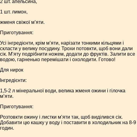
2 шт. апельсина,
1 шт. лимон,
жменя свіжої м’яти.
Приготування:
Усі інгредієнти, крім м’яти, нарізати тонкими кільцями і
скласти у велику посудину. Трохи потовкти, щоб вони дали
сік. М’яту подрібнити ножем, додати до фруктів. Залити все
водою, гарненько перемішати і охолодити. Готово!
Для нирок
Інгредієнти:
1,5-2 л мінеральної води, велика жменя ожини і гілочка
м’яти.
Приготування:
Розтовкти ожину і листки м’яти так, щоб виділився сік.
Добавити цю кашку у воду і поставити в холодильник на 8-9
годин.