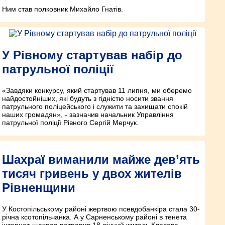
Ним став полковник Михайло Гнатів.
У Рівному стартував набір до
патрульної поліції
«Завдяки конкурсу, який стартував 11 липня, ми оберемо
найдостойніших, які будуть з гідністю носити звання
патрульного поліцейського і служити та захищати спокій
наших громадян», - зазначив начальник Управління
патрульної поліції Рівного Сергій Мерчук.
Шахраї виманили майже дев’ять
тисяч гривень у двох жителів
Рівненщини
У Костопільському районі жертвою псевдобанкіра стала 30-
річна ксотопільчанка. А у Сарненському районі в тенета
інтернет-щахрая потрапив 18-річний житель Клесова.