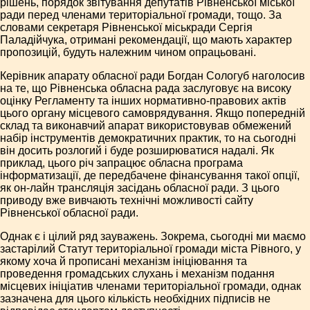
рішень, порядок звітування депутатів Рівненської міської
ради перед членами територіальної громади, тощо. За
словами секретаря Рівненської міськради Сергія
Паладійчука, отримані рекомендації, що мають характер
пропозицій, будуть належним чином опрацьовані.
Керівник апарату обласної ради Богдан Сологуб наголосив
на те, що Рівненська обласна рада заслуговує на високу
оцінку Регламенту та інших нормативно-правових актів
цього органу місцевого самоврядування. Якщо попередній
склад та виконавчий апарат використовував обмежений
набір інструментів демократичних практик, то на сьогодні
він досить розлогий і буде розширюватися надалі. Як
приклад, цього річ запрацює обласна програма
інформатизації, де передбачене фінансування такої опції,
як он-лайн трансляція засідань обласної ради. З цього
приводу вже вивчають технічні можливості сайту
Рівненської обласної ради.
Однак є і цілий ряд зауважень. Зокрема, сьогодні ми маємо
застарілий Статут територіальної громади міста Рівного, у
якому хоча й прописані механізм ініціювання та
проведення громадських слухань і механізм подання
місцевих ініціатив членами територіальної громади, однак
зазначена для цього кількість необхідних підписів не