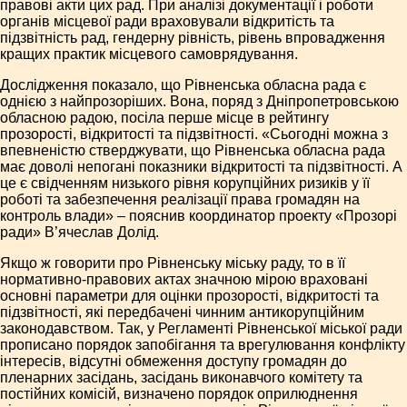
правові акти цих рад. При аналізі документації і роботи
органів місцевої ради враховували відкритість та
підзвітність рад, гендерну рівність, рівень впровадження
кращих практик місцевого самоврядування.
Дослідження показало, що Рівненська обласна рада є
однією з найпрозоріших. Вона, поряд з Дніпропетровською
обласною радою, посіла перше місце в рейтингу
прозорості, відкритості та підзвітності. «Сьогодні можна з
впевненістю стверджувати, що Рівненська обласна рада
має доволі непогані показники відкритості та підзвітності. А
це є свідченням низького рівня корупційних ризиків у її
роботі та забезпечення реалізації права громадян на
контроль влади» – пояснив координатор проекту «Прозорі
ради» В’ячеслав Долід.
Якщо ж говорити про Рівненську міську раду, то в її
нормативно-правових актах значною мірою враховані
основні параметри для оцінки прозорості, відкритості та
підзвітності, які передбачені чинним антикорупційним
законодавством. Так, у Регламенті Рівненської міської ради
прописано порядок запобігання та врегулювання конфлікту
інтересів, відсутні обмеження доступу громадян до
пленарних засідань, засідань виконавчого комітету та
постійних комісій, визначено порядок оприлюднення