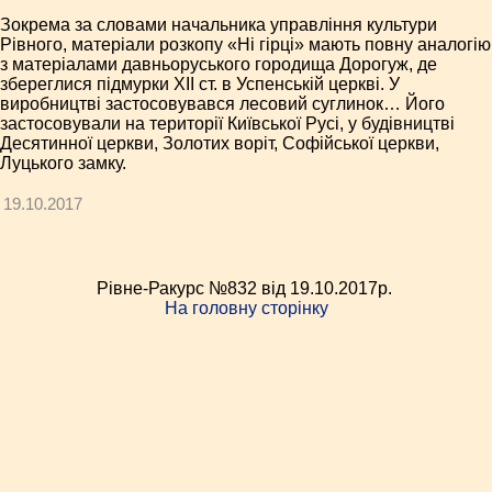
Зокрема за словами начальника управління культури
Рівного, матеріали розкопу «Ні гірці» мають повну аналогію
з матеріалами давньоруського городища Дорогуж, де
збереглися підмурки XII ст. в Успенській церкві. У
виробництві застосовувався лесовий суглинок… Його
застосовували на території Київської Русі, у будівництві
Десятинної церкви, Золотих воріт, Софійської церкви,
Луцького замку.
19.10.2017
Рівне-Ракурс №832 від 19.10.2017p.
На головну сторінку