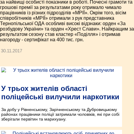
за найвищі особисті показники в роботі. Почесні грамоти та
грошові премії за результатами року отримало чимало
працівників із різних підрозділів «МРІЇ». Окрім того, вісім
співробітників «МРІЇ» отримали з рук представника
Тернопільської ОДА особливі високі відзнаки: орден «За
розбудову України» та орден «Хрест Слави». Найкращим за
результатом сезону став кластер «Поділля» і отримав
нагороду - сертифікат на 400 тис. грн.
30.11.2017
У трьох жителів області
поліцейські вилучили наркотики
За добу у Рівненському, Зарічненському та Дубровицькому
районах працівники поліції затримали чоловіків, які при собі
зберігали первітин та марихуану.