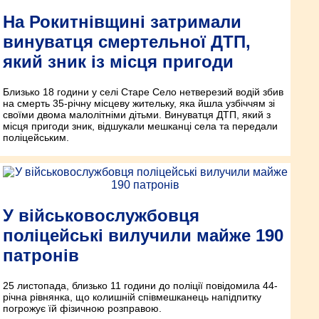
На Рокитнівщині затримали
винуватця смертельної ДТП,
який зник із місця пригоди
Близько 18 години у селі Старе Село нетверезий водій збив
на смерть 35-річну місцеву жительку, яка йшла узбіччям зі
своїми двома малолітніми дітьми. Винуватця ДТП, який з
місця пригоди зник, відшукали мешканці села та передали
поліцейським.
У військовослужбовця
поліцейські вилучили майже 190
патронів
25 листопада, близько 11 години до поліції повідомила 44-
річна рівнянка, що колишній співмешканець напідпитку
погрожує їй фізичною розправою.