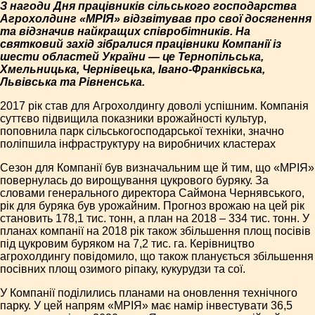
З нагоди Дня працівників сільського господарства
Агрохолдинг «МРІЯ» відзвітував про свої досягнення
та відзначив найкращих співробітників. На
святковий захід зібралися працівники Компанії із
шести областей України — це Тернопільська,
Хмельницька, Чернівецька, Івано-Франківська,
Львівська та Рівненська.
2017 рік став для Агрохолдингу доволі успішним. Компанія
суттєво підвищила показники врожайності культур,
поповнила парк сільськогосподарської техніки, значно
поліпшила інфраструктуру на виробничих кластерах
Сезон для Компанії був визначальним ще й тим, що «МРІЯ»
повернулась до вирощування цукрового буряку. За
словами генерального директора Саймона Чернявського,
рік для буряка був урожайним. Прогноз врожаю на цей рік
становить 178,1 тис. тонн, а план на 2018 – 334 тис. тонн. У
планах компанії на 2018 рік також збільшення площ посівів
під цукровим буряком на 7,2 тис. га. Керівництво
агрохолдингу повідомило, що також планується збільшення
посівних площ озимого ріпаку, кукурудзи та сої.
У Компанії поділились планами на оновлення технічного
парку. У цей напрям «МРІЯ» має намір інвестувати 36,5