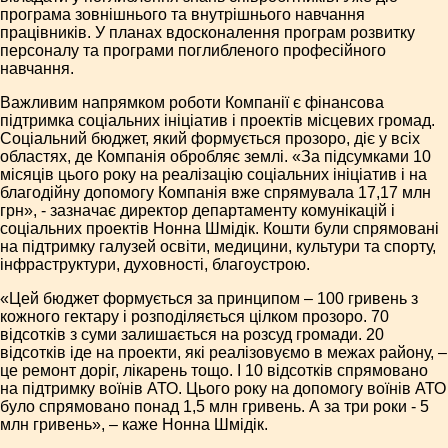
програма зовнішнього та внутрішнього навчання
працівників. У планах вдосконалення програм розвитку
персоналу та програми поглибленого професійного
навчання.
Важливим напрямком роботи Компанії є фінансова
підтримка соціальних ініціатив і проектів місцевих громад.
Соціальний бюджет, який формується прозоро, діє у всіх
областях, де Компанія обробляє землі. «За підсумками 10
місяців цього року на реалізацію соціальних ініціатив і на
благодійну допомогу Компанія вже спрямувала 17,17 млн
грн», - зазначає директор департаменту комунікацій і
соціальних проектів Нонна Шмідік. Кошти були спрямовані
на підтримку галузей освіти, медицини, культури та спорту,
інфраструктури, духовності, благоустрою.
«Цей бюджет формується за принципом – 100 гривень з
кожного гектару і розподіляється цілком прозоро. 70
відсотків з суми залишається на розсуд громади. 20
відсотків іде на проекти, які реалізовуємо в межах району, –
це ремонт доріг, лікарень тощо. І 10 відсотків спрямовано
на підтримку воїнів АТО. Цього року на допомогу воїнів АТО
було спрямовано понад 1,5 млн гривень. А за три роки - 5
млн гривень», – каже Нонна Шмідік.