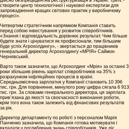
дійсно безпрецедентна реструктуризація в Україні. Третє -
створити центр технологічної і наукової експертизи для
запровадження кращих світових практик у виробничому
процесі».
Четвертим стратегічним напрямком Компанія ставить
перед собою інвестування у розвиток співробітників.
«Знання і відповідальність дорівнює результат. Чим більше
будете знати і цінуватися як професіонали, тим більшим
буде успіх Агрохолдингу», - звертається до працівників
генеральний директор Агрохолдингу «МРІЯ» Саймон
Чернявський.
Варто також зазначити, що Агрохолдинг «Мрія» за останні 3
роки збільшив рівень зарплат співробітників на 35% з
розрахунком інфляційних процесів в країні.
Середньомісячна зарплатня у Компанії становить 10 396
тис. грн. Для порівняння, минулого року цифра сягала 6 913
тис. грн. За словами генерального директора, ця зарплата
прив’язана до якості та своєчасності виконання роботи,
крім того вона також залежить від фінансових результатів
за рік.
Директор департаменту по роботі з персоналом Марія
Панченко зазначила, що Компанія готова мотивувати і
вкладати у поглиблення знань співробітників. Уже діє