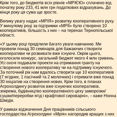
Крім того, до бюджетів всіх рівнів «МРІЄЮ» сплачено від
початку року 233, 41 млн грн податкових відрахувань. До
кінця року ця сума ще зросте.
Велику увагу надає «МРІЯ» розвитку кооперативного руху.
У минулому році за підтримки «МРІЇ» було створено 10
кооперативів, більшість з них – на теренах Тернопільської
області.
«У цьому році приділили багато уваги навчанню. Ми
провели понад 30 семінарів для бажаючих створити
кооперативи чи розвивати вже існуючі. Окрім цього,
оголосили конкурс, загальний бюджет якого 4 млн гривень.
Усі охочі подавали проекти на отримання гранту на
створення нового кооперативу чи на підтримку існуючого.
За поточний рік нам вдалось створити ще 10 кооперативів
(7 ягідних, 1 пасічний та 2 молочних) і отримати вже понад
30 ініціатив на створення нових. Крім того, в планах
Агрохолдингу розвиток вже існуючих кооперативів,
зокрема, будівництво кооперативного цеху заморозки/
сушки/переробки ягід і крафтової сироварні», – каже Нонна
Шмідік.
У рамках відзначення Дня працівників сільського
господарства Агрохолдинг «Мрія» нагородив кращих з них