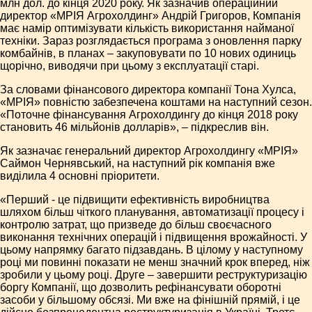
млн дол. до кінця 2020 року. Як зазначив операційний
директор «МРІЯ Агрохолдинг» Андрій Григоров, Компанія
має намір оптимізувати кількість використання найманої
техніки. Зараз розглядається програма з оновлення парку
комбайнів, в планах – закуповувати по 10 нових одиниць
щорічно, виводячи при цьому з експлуатації старі.
За словами фінансового директора компанії Тона Хулса,
«МРІЯ» повністю забезпечена коштами на наступний сезон.
«Поточне фінансування Агрохолдингу до кінця 2018 року
становить 46 мільйонів долларів», – підкреслив він.
Як зазначає генеральний директор Агрохолдингу «МРІЯ»
Саймон Чернявський, на наступний рік компанія вже
виділила 4 основні пріоритети.
«Перший - це підвищити ефективність виробництва
шляхом більш чіткого планування, автоматизації процесу і
контролю затрат, що призведе до більш своєчасного
виконання технічних операцій і підвищення врожайності. У
цьому напрямку багато підзавдань. В цілому у наступному
році ми повинні показати не менш значний крок вперед, ніж
зробили у цьому році. Друге – завершити реструктуризацію
боргу Компанії, що дозволить рефінансувати оборотні
засоби у більшому обсязі. Ми вже на фінішній прямій, і це