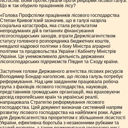
лісгоспів. Вони протестували проти реформи лісової галузі.
Що ж так обурило працівників лісу?
«Голова Профспілки працівників лісового господарства
Степан Кривов’язий зазначив, що в галузі назріла
соціальна катастрофа, яка стала результатом
непродуманих дій в питаннях фінансування
лісогосподарських заходів, втрати Держлісагентством
статусу головного розпорядника бюджетних коштів,
невдалої кадрової політики з боку Міністра аграрної
політики та продовольства України і Кабінету Міністрів
України. Це унеможливило діяльність державних
лісогосподарських підприємств Півдня та Сходу країни.
Заступник голови Державного агентства лісових ресурсів
Володимир Бондар наголосив, що лісова галузь потребує
реформування. Над цим завданням працювала робоча
група з фахівців лісового господарства, науковців,
представників громадських організацій, яка враховуючи
досвід європейських країн та українські реалії,
напрацювала Стратегію реформування лісового
господарства. Цей документ визначав системний напрям
розвитку лісового господарства на найближчі роки. Адже
для Держлісагентства пріоритетом є збільшення лісистості
України, ефективна боротьба з незаконними рубками та
сталий розвиток, а також розмежування господарських і