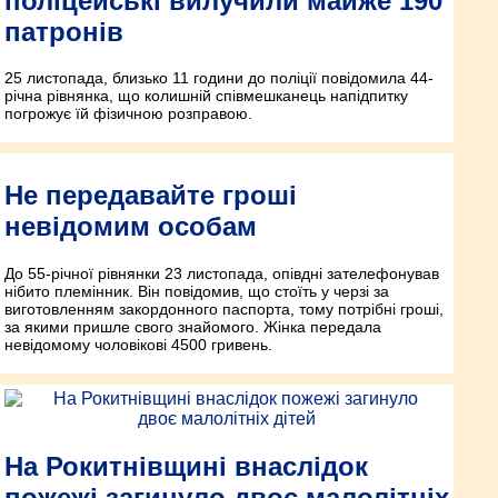
поліцейські вилучили майже 190
патронів
25 листопада, близько 11 години до поліції повідомила 44-
річна рівнянка, що колишній співмешканець напідпитку
погрожує їй фізичною розправою.
Не передавайте гроші
невідомим особам
До 55-річної рівнянки 23 листопада, опівдні зателефонував
нібито племінник. Він повідомив, що стоїть у черзі за
виготовленням закордонного паспорта, тому потрібні гроші,
за якими пришле свого знайомого. Жінка передала
невідомому чоловікові 4500 гривень.
На Рокитнівщині внаслідок
пожежі загинуло двоє малолітніх