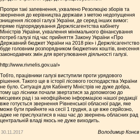
Пропри такі запевнення, ухвалено Резолюцію зборів та
звернення до керівництва держави з метою недопущення
знищення лісової галузі України, де серед інших вимог:
пряме підпорядкування Держлісагентства кабінету
Міністрів України, ухвалення мінімального фінансування
потреб галузі під час прийняття Закону України «Про
Державний бюджет України на 2018 рік» і Держлісагентство
буде головним розпорядником бюджетних коштів, внесення
законодавчих змін для врегулювання діяльності галузі.
http://www.rivnelis.gov.ua/»
Тобто, працівники галузі виступили проти урядового
рішення. Такого ще в історії лісового господарства України
не було. Ситуація для Кабінету Міністрів не дуже добра,
тому що лісники почали звертатися за допомогою до
місцевих рад і за неофіційною інформацією нашої редакції
вже готується звернення Рівненської обласної ради, яке
може бути прийняте на сесії 1 грудня, а це вже серйозно,
адже не прислухатися в наш час до звернень обласних рад
центральній владі якось не дуже виходить.
30.11.2017
Володимир Конєв