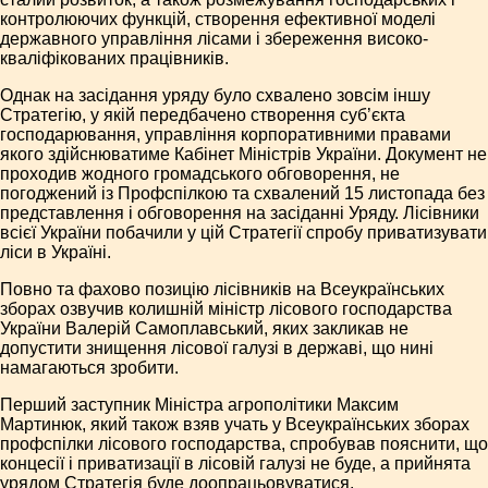
контролюючих функцій, створення ефективної моделі
державного управління лісами і збереження високо­
кваліфікованих працівників.
Однак на засідання уряду було схвалено зовсім іншу
Стратегію, у якій передбачено створення суб’єкта
господарювання, управління корпоративними правами
якого здійснюватиме Кабінет Міністрів України. Документ не
проходив жодного громадського обговорення, не
погоджений із Профспілкою та схвалений 15 листопада без
представлення і обговорення на засіданні Уряду. Лісівники
всієї України побачили у цій Стратегії спробу приватизувати
ліси в Україні.
Повно та фахово позицію лісівників на Всеукраїнських
зборах озвучив колишній міністр лісового господарства
України Валерій Самоплавський, яких закликав не
допустити знищення лісової галузі в державі, що нині
намагаються зробити.
Перший заступник Міністра агрополітики Максим
Мартинюк, який також взяв учать у Всеукраїнських зборах
профспілки лісового господарства, спробував пояснити, що
концесії і приватизації в лісовій галузі не буде, а прийнята
урядом Стратегія буде доопрацьовуватися.