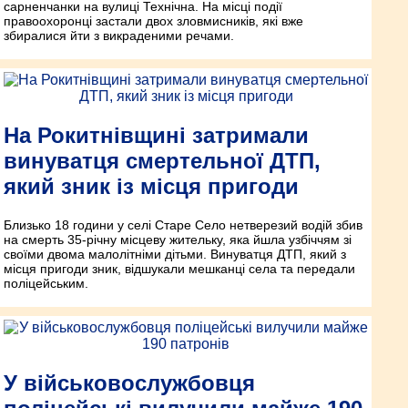
сарненчанки на вулиці Технічна. На місці події
правоохоронці застали двох зловмисників, які вже
збиралися йти з викраденими речами.
На Рокитнівщині затримали
винуватця смертельної ДТП,
який зник із місця пригоди
Близько 18 години у селі Старе Село нетверезий водій збив
на смерть 35-річну місцеву жительку, яка йшла узбіччям зі
своїми двома малолітніми дітьми. Винуватця ДТП, який з
місця пригоди зник, відшукали мешканці села та передали
поліцейським.
У військовослужбовця