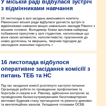
У міській раді відбулася зустріч
з відмінниками навчання
16 листопада в залі засідань виконавчого комітету
Рівненської міської ради відбулася урочиста зустріч із
відмінниками навчання вищих навчальних закладів Рівного з
міським головою. Володимир Хомко висловив найкращі
побажання присутнім у залі студентам, наголосивши що
вони своєю активністю, наполегливістю, прагненням до
нових досягнень та звершень, творчим підходом до
оволодіння знаннями підносять т
16 листопада відбулося
оперативне засідання комісіїї з
питань ТЕБ та НС
Під час засідання комісії розглянуто наступні питання:
Організація роботи по проведенню профілактики та
боротьби із сказом в м. Рівному, здійснення контролю за
проведенням балансоутримувачами багатоквартирних
житлових будинків стану прочищення та ремонту димових
та вентиляційних каналів. Укладання головами ОСББ