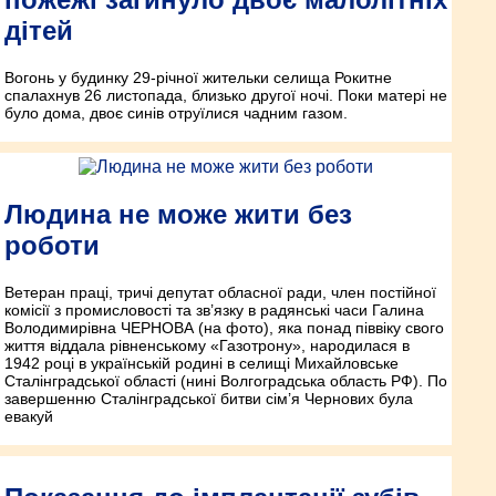
дітей
Вогонь у будинку 29-річної жительки селища Рокитне
спалахнув 26 листопада, близько другої ночі. Поки матері не
було дома, двоє синів отруїлися чадним газом.
Людина не може жити без
роботи
Ветеран праці, тричі депутат обласної ради, член постійної
комісії з промисловості та зв’язку в радянські часи Галина
Володимирівна ЧЕРНОВА (на фото), яка понад піввіку свого
життя віддала рівненському «Газотрону», народилася в
1942 році в українській родині в селищі Михайловське
Сталінградської області (нині Волгоградська область РФ). По
завершенню Сталінградської битви сім’я Чернових була
евакуй