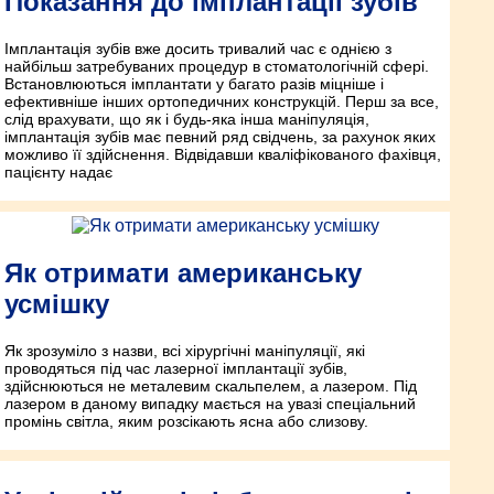
Показання до імплантації зубів
Імплантація зубів вже досить тривалий час є однією з
найбільш затребуваних процедур в стоматологічній сфері.
Встановлюються імплантати у багато разів міцніше і
ефективніше інших ортопедичних конструкцій. Перш за все,
слід врахувати, що як і будь-яка інша маніпуляція,
імплантація зубів має певний ряд свідчень, за рахунок яких
можливо її здійснення. Відвідавши кваліфікованого фахівця,
пацієнту надає
Як отримати американську
усмішку
Як зрозуміло з назви, всі хірургічні маніпуляції, які
проводяться під час лазерної імплантації зубів,
здійснюються не металевим скальпелем, а лазером. Під
лазером в даному випадку мається на увазі спеціальний
промінь світла, яким розсікають ясна або слизову.