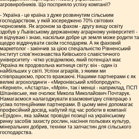
агровиробників. Що посприяло успіху компанії?
- Україна - це країна з дуже розвинутим сільським
господарством, у якій зосереджено 70% світових
чорноземів. Як агроном за фахом - другу вищу освіту
здобув у Львівському державному аграрному університеті -
я відчуваю і знаю, наскільки добре ця земля може родити та
щедро віддячувати своїм господарям. А як фаховий
маркетолог - закінчив за цією спеціальністю Рівненський
інститут слов’янознавства Київського славістичного
університету - чітко усвідомлюю, який потенціал має
Україна як продовольча житниця світу: він - один із
найбільших у світі. Успіхи аграріїв, з якими ми
співпрацюємо, просто вражаючі. Нашими партнерами є як
великі агрохолдинги - «Миронівський хлібопродукт»,
«Кернел», «Астарта», «Мрія», так і менші - наприклад, ПСП
Шпанівське, яке очолює Микола Миколайович Почтарук.
Намагаємося налагоджувати взаємовигідну співпрацю з
усіма потенційними партнерами. В цьому мені допомагає
професійний досвід, набутий під час роботи в компанії
«Ерідон», яка займає провідні позиції на українському
ринку засобів захисту рослин, насіння польових культур,
мінеральних добрив, техніки та запчастин для сільського
господарства.