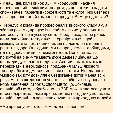
- У наші дні, коли ринок ЗЗР, мікродобрив і насіння
переповнений неякісним товаром, дуже важливо надати
споживачеві гарантії високої якості та екологічної безпеки
на запропонований компанією продукт. Вам це вдається?
- Передусім команда професіоналів високого класу, яку я
збирав роками, працює із засобами захисту рослин, що
застосовуються в усьому світі. Перед виходом на ринок
вони, звичайно, тестуються і перевіряються, щоб
мінімізувати їх негативний вплив на довкілля і, врешті-
решт, на здоров’я людини. Ми не працюємо з гербіцидами,
які є підробленими чи низької якості. Вони, на жаль,
присутні на ринку та мають дуже дешеву ціну, на що
фермери дуже часто ведуться. Але ми намагаємось їх
переконати в необхідності придбання більш якісного
товару, або ж відмовляємось від поставки. Неодмінною
умовою захисту довкілля є бездоганне дотримання всіх
регламентів щодо застосування засобів захисту рослин -
норм внесення, строків, способів тощо. Зокрема,
авіаційний метод обробки полів ЗЗР можна застосовувати
в господарствах тільки при належних погодних умовах і на
певній відстані від населених пунктів та природних водойм
«Ми пропонуємо готові комплексні рішення»