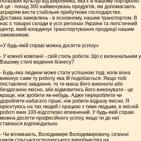
польових культур від виробника, яка є в нашому портфоліо.
А це - понад 300 найменувань продуктів, які допомагають
аграріям вести стабільне прибуткове господарство.
Доставка замовлень - в основному, нашим транспортом. В
нас є товарні склади в усіх регіонах України та логістичний
центр, який координує транспортування продукції нашим
замовникам.
«У будь-якій справі можна досягти успіху»
- У кожної компанії - свій стиль роботи. Що є визначальним у
Вашому стилі ведення бізнесу?
- Будь-яка людини може стати успішною тоді, коли вона
виконує саме ту роботу, яка їй подобається. Якщо тобі
поставлено завдання, то ти маєш його виконати або
бездоганно якісно, або відмовитись його виконувати - це
краще, ніж зробити як-небудь. Адже переробляти чи
доробляти набагато гірше, ніж робити відразу якісно. Я
орієнтуюсь на тих людей і працюю з тими людьми, в якісній
роботі яких 100-відсотково впевнений. У будь-якій справі
можна досягти професійного успіху, якщо ти до неї
ставишся відповідально.
- Чи впливають, Володимире Володимировичу, сезонні
цикли сільськогосподарського виробництва на