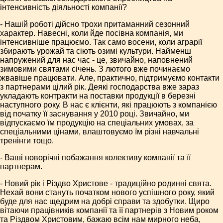
інтенсивність діяльності компанії?
- Нашій роботі дійсно трохи притаманний сезонний
характер. Навесні, коли йде посівна компанія, ми
інтенсивніше працюємо. Так само восени, коли аграрії
збирають урожай та сіють озимі культури. Найменш
напружений для нас час - це, звичайно, наповнений
зимовими святами січень. З лютого вже починаємо
жвавіше працювати. Але, практично, підтримуємо контакти
з партнерами цілий рік. Деякі господарства вже зараз
укладають контракти на поставки продукції в березні
наступного року. В нас є клієнти, які працюють з компанією
від початку її заснування у 2010 році. Звичайно, ми
відпускаємо їм продукцію на спеціальних умовах, за
спеціальними цінами, влаштовуємо їм різні навчальні
тренінги тощо.
- Ваші новорічні побажання колективу компанії та її
партнерам.
- Новий рік і Різдво Христове - традиційно родинні свята.
Нехай вони стануть початком нового успішного року, який
буде для нас щедрим на добрі справи та здобутки. Щиро
вітаючи працівників компанії та її партнерів з Новим роком
та Різдвом Христовим, бажаю всім нам мирного неба,