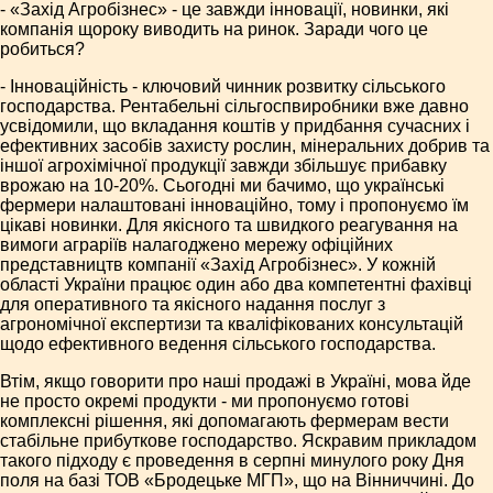
- «Захід Агробізнес» - це завжди інновації, новинки, які
компанія щороку виводить на ринок. Заради чого це
робиться?
- Інноваційність - ключовий чинник розвитку сільського
господарства. Рентабельні сільгоспвиробники вже давно
усвідомили, що вкладання коштів у придбання сучасних і
ефективних засобів захисту рослин, мінеральних добрив та
іншої агрохімічної продукції завжди збільшує прибавку
врожаю на 10-20%. Сьогодні ми бачимо, що українські
фермери налаштовані інноваційно, тому і пропонуємо їм
цікаві новинки. Для якісного та швидкого реагування на
вимоги аграріїв налагоджено мережу офіційних
представництв компанії «Захід Агробізнес». У кожній
області України працює один або два компетентні фахівці
для оперативного та якісного надання послуг з
агрономічної експертизи та кваліфікованих консультацій
щодо ефективного ведення сільського господарства.
Втім, якщо говорити про наші продажі в Україні, мова йде
не просто окремі продукти - ми пропонуємо готові
комплексні рішення, які допомагають фермерам вести
стабільне прибуткове господарство. Яскравим прикладом
такого підходу є проведення в серпні минулого року Дня
поля на базі ТОВ «Бродецьке МГП», що на Вінниччині. До