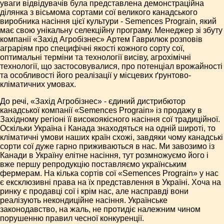
уваги відвідувачів була представлена демонстраційна
ділянка з вісьмома сортами сої великого канадського
виробника насіння цієї культури - Semences Prograin, який
має свою унікальну селекційну програму. Менеджер зі збуту
компанії «Захід Агробізнес» Артем Гаврилюк розповів
аграріям про специфічні якості кожного сорту сої,
оптимальні терміни та технології висіву, агрохімічні
технології, що застосовувалися, про потенціал врожайності
та особливості його реалізації у місцевих ґрунтово-
кліматичних умовах.
До речі, «Захід Агробізнес» - єдиний дистрибютор
канадської компанії «Semences Prograin» із продажу в
Західному регіоні її високоякісного насіння сої традиційної.
Оскільки Україна і Канада знаходяться на одній широті, то
кліматичні умови наших країн схожі, завдяки чому канадські
сорти сої дуже гарно приживаються в нас. Ми завозимо із
Канади в Україну елітне насіння, тут розмножуємо його і
вже першу репродукцію поставляємо українським
фермерам. На кілька сортів сої «Semences Prograin» у нас
є ексклюзивні права на їх представлення в Україні. Хоча на
ринку є продавці сої і крім нас, але насправді вони
реалізують некондиційне насіння. Українське
законодавство, на жаль, не протидіє належним чином
порушенню правил чесної конкуренції.