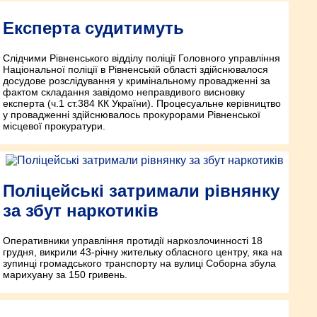
Експерта судитимуть
Слідчими Рівненського відділу поліції Головного управління
Національної поліції в Рівненській області здійснювалося
досудове розслідування у кримінальному провадженні за
фактом складання завідомо неправдивого висновку
експерта (ч.1 ст.384 КК України). Процесуальне керівництво
у провадженні здійснювалось прокурорами Рівненської
місцевої прокуратури.
Поліцейські затримали рівнянку
за збут наркотиків
Оперативники управління протидії наркозлочинності 18
грудня, викрили 43-річну жительку обласного центру, яка на
зупинці громадського транспорту на вулиці Соборна збула
марихуану за 150 гривень.