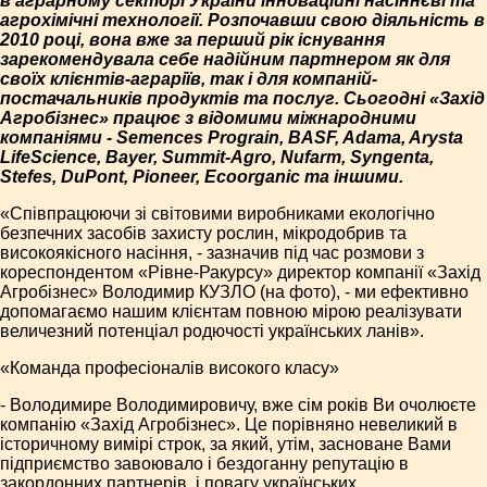
в аграрному секторі України інноваційні насіннєві та
агрохімічні технології. Розпочавши свою діяльність в
2010 році, вона вже за перший рік існування
зарекомендувала себе надійним партнером як для
своїх клієнтів-аграріїв, так і для компаній-
постачальників продуктів та послуг. Сьогодні «Захід
Агробізнес» працює з відомими міжнародними
компаніями - Semences Prograin, BASF, Adama, Arysta
LifeScience, Bayer, Summit-Agro, Nufarm, Syngenta,
Stefes, DuPont, Pioneer, Ecoorganic та іншими.
«Співпрацюючи зі світовими виробниками екологічно
безпечних засобів захисту рослин, мікродобрив та
високоякісного насіння, - зазначив під час розмови з
кореспондентом «Рівне-Ракурсу» директор компанії «Захід
Агробізнес» Володимир КУЗЛО (на фото), - ми ефективно
допомагаємо нашим клієнтам повною мірою реалізувати
величезний потенціал родючості українських ланів».
«Команда професіоналів високого класу»
- Володимире Володимировичу, вже сім років Ви очолюєте
компанію «Захід Агробізнес». Це порівняно невеликий в
історичному вимірі строк, за який, утім, засноване Вами
підприємство завоювало і бездоганну репутацію в
закордонних партнерів, і повагу українських