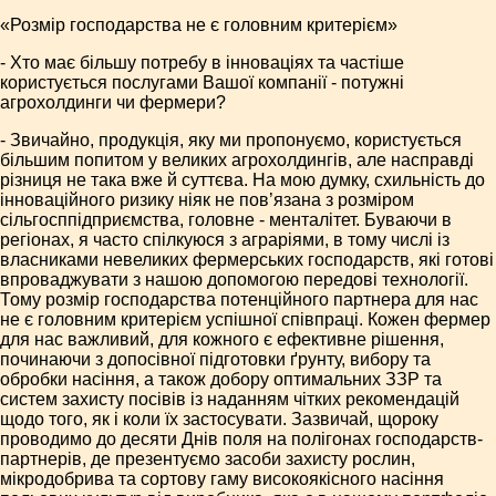
«Розмір господарства не є головним критерієм»
- Хто має більшу потребу в інноваціях та частіше
користується послугами Вашої компанії - потужні
агрохолдинги чи фермери?
- Звичайно, продукція, яку ми пропонуємо, користується
більшим попитом у великих агрохолдингів, але насправді
різниця не така вже й суттєва. На мою думку, схильність до
інноваційного ризику ніяк не пов’язана з розміром
сільгосппідприємства, головне - менталітет. Буваючи в
регіонах, я часто спілкуюся з аграріями, в тому числі із
власниками невеликих фермерських господарств, які готові
впроваджувати з нашою допомогою передові технології.
Тому розмір господарства потенційного партнера для нас
не є головним критерієм успішної співпраці. Кожен фермер
для нас важливий, для кожного є ефективне рішення,
починаючи з допосівної підготовки ґрунту, вибору та
обробки насіння, а також добору оптимальних ЗЗР та
систем захисту посівів із наданням чітких рекомендацій
щодо того, як і коли їх застосувати. Зазвичай, щороку
проводимо до десяти Днів поля на полігонах господарств-
партнерів, де презентуємо засоби захисту рослин,
мікродобрива та сортову гаму високоякісного насіння