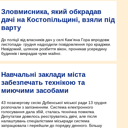
Зловмисника, який обкрадав
дачі на Костопільщині, взяли під
варту
До поліції від власників дач у селі Кам’яна Гора впродовж
листопада- грудня надходили повідомлення про крадіжки.
Невідомий, шляхом розбиття вікон, проникав усередину
будинків і викрадав чуже майно.
Навчальні заклади міста
забезпечать технікою та
миючими засобами
43 позачергову сесію Дубенської міської ради 13 грудня
розпочали з запізненням. Система електронного
голосування дала збій, сталась технічна помилка.
Депутатам довелось реєструватись двічі, але після
налаштувань спеціалістами міськради система
запрацювала і перейшли до порядку денного. Більшу