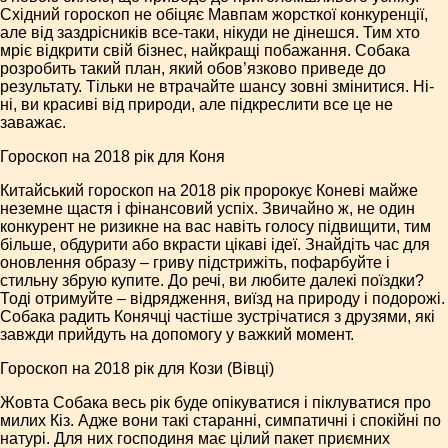
Східний гороскоп не обіцяє Мавпам жорсткої конкуренції,
але від заздрісників все-таки, нікуди не дінешся. Тим хто
мріє відкрити свій бізнес, найкращі побажання. Собака
розробить такий план, який обов’язково приведе до
результату. Тільки не втрачайте шансу зовні змінитися. Ні-
ні, ви красиві від природи, але підкреслити все це не
заважає.
Гороскоп на 2018 рік для Коня
Китайський гороскоп на 2018 рік пророкує Коневі майже
неземне щастя і фінансовий успіх. Звичайно ж, не один
конкурент не ризикне на вас навіть голосу підвищити, тим
більше, обдурити або вкрасти цікаві ідеї. Знайдіть час для
оновлення образу – гриву підстрижіть, пофарбуйте і
стильну збрую купите. До речі, ви любите далекі поїздки?
Тоді отримуйте – відрядження, виїзд на природу і подорожі.
Собака радить Конячці частіше зустрічатися з друзями, які
завжди прийдуть на допомогу у важкий момент.
Гороскоп на 2018 рік для Кози (Вівці)
Жовта Собака весь рік буде опікуватися і піклуватися про
милих Кіз. Адже вони такі старанні, симпатичні і спокійні по
натурі. Для них господиня має цілий пакет приємних