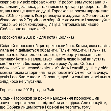
сюрпризів у всіх сферах життя. У роботі вам уготована, як
начальницька посада, так і місія секретаря-референта. Що
ж, вам все це дуже до душі. Гороскоп за роком народження
на 2018 рік радить Козі реалізувати задумане. Хочете стати
бізнесменом? Терміново збирайте документи і закуповуйте
товар. Боїтеся конкуренції? Ну, а підтримка впливової
Собаки вас не надихає?
Гороскоп на 2018 рік для Кота (Кролика)
Східний гороскоп обіцяє прекрасний час Котам, яких навіть
лапа не піднімається образити. Тільки гладити, і тільки за
шерсткою. Без теплого молока, комфорту і домашнього
затишку Коти не залишаться, навіть якщо іноді випустять
свої кігтики в бік покровительки року. Адже, Собака
обожнює їх за незлобливість, м’якість і спокій душі. Ну, хіба
можна таким створінням не допомогти? Отже, Котів очікує
успіх і особисте щастя. Головне, щоб ви самі вони всі цього
з-під носа не упустили.
Гороскоп на 2018 рік для Змії
Східний гороскоп за роком народження пророкує Змії
звичне перевтілення – від кобри до ящірки. Але врахуйте,
що Собака лицемірства і брехні не терпить, тому