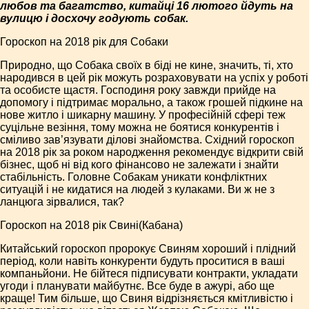
любов та багатство, китайці 16 лютого йдуть на
вулицю і досхочу годують собак.
Гороскоп на 2018 рік для Собаки
Природно, що Собака своїх в біді не кине, значить, ті, хто
народився в цей рік можуть розраховувати на успіх у роботі
та особисте щастя. Господиня року завжди прийде на
допомогу і підтримає морально, а також грошей підкине на
нове житло і шикарну машину. У професійній сфері теж
суцільне везіння, тому можна не боятися конкурентів і
сміливо зав’язувати ділові знайомства. Східний гороскоп
на 2018 рік за роком народження рекомендує відкрити свій
бізнес, щоб ні від кого фінансово не залежати і знайти
стабільність. Головне Собакам уникати конфліктних
ситуацій і не кидатися на людей з кулаками. Ви ж не з
ланцюга зірвалися, так?
Гороскоп на 2018 рік Свині(Кабана)
Китайський гороскоп пророкує Свиням хороший і плідний
період, коли навіть конкуренти будуть проситися в ваші
компаньйони. Не бійтеся підписувати контракти, укладати
угоди і планувати майбутнє. Все буде в ажурі, або ще
краще! Тим більше, що Свиня відрізняється кмітливістю і