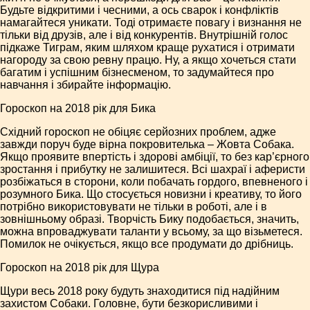
Будьте відкритими і чесними, а ось сварок і конфліктів
намагайтеся уникати. Тоді отримаєте повагу і визнання не
тільки від друзів, але і від конкурентів. Внутрішній голос
підкаже Тиграм, яким шляхом краще рухатися і отримати
нагороду за свою ревну працю. Ну, а якщо хочеться стати
багатим і успішним бізнесменом, то задумайтеся про
навчання і збирайте інформацію.
Гороскоп на 2018 рік для Бика
Східний гороскоп не обіцяє серйозних проблем, адже
завжди поруч буде вірна покровителька – Жовта Собака.
Якщо проявите впертість і здорові амбіції, то без кар’єрного
зростання і прибутку не залишитеся. Всі шахраї і аферисти
розбіжаться в сторони, коли побачать гордого, впевненого і
розумного Бика. Що стосується новизни і креативу, то його
потрібно використовувати не тільки в роботі, але і в
зовнішньому образі. Творчість Бику подобається, значить,
можна впроваджувати таланти у всьому, за що візьметеся.
Помилок не очікується, якщо все продумати до дрібниць.
Гороскоп на 2018 рік для Щура
Щури весь 2018 року будуть знаходитися під надійним
захистом Собаки. Головне, бути безкорисливими і