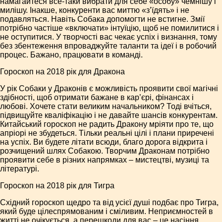
намагайтеся все-таки вибрати для себе «особу» чемнішу і
милішу. Інакше, конкуренти вас миттю «з’їдять» і не
подавляться. Навіть Собака допомогти не встигне. Змії
потрібно частіше «включати» інтуїцію, щоб не помилитися і
не оступитися. У творчості вас чекає успіх і визнання, тому
без збентеження впроваджуйте таланти та ідеї і в робочий
процес. Бажано, працювати в команді.
Гороскоп на 2018 рік для Дракона
У рік Собаки у Драконів є можливість проявити свої магічні
здібності, щоб отримати бажане в кар’єрі, фінансах і
любові. Хочете стати великим начальником? Тоді вчіться,
підвищуйте кваліфікацію і не давайте шансів конкурентам.
Китайський гороскоп не радить Дракону мріяти про те, що
апріорі не збудеться. Тільки реальні цілі і плани приречені
на успіх. Ви будете літати всюди, благо дорога відкрита і
розчищений шлях Собакою. Творчим Драконам потрібно
проявити себе в різних напрямках – мистецтві, музиці та
літературі.
Гороскоп на 2018 рік для Тигра
Східний гороскоп щедро та від усієї душі подбає про Тигра,
який буде цілеспрямованим і сміливим. Неприємностей в
житті не очікується, а перешкоди для вас – це насіння.