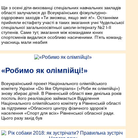
Ще з осені діти-вихованці спеціальних навчальних закладів
області залучалися до Всеукраїнських фізкультурно-
оздоровчих заходів «Ти зможеш, якщо зміг я!». Останніми
прийняли естафету участі в таких змагання учні Чудельської
спеціальної загальноосвітньої школи-інтернату №2 І-ІІ
ступенів. Саме тут, змагання між командами юних
спортсменів видалися особливо насиченими. П’ять команд-
учасниць мали неабия
«Робимо як олімпійці!»
Всеукраїнський проект Національного олімпійського
комітету України «Do like Olympians» («Роби як олімпійці»)
знову збирає дітей. В Рівненській області вже декілька років
поспіль його реалізацією займається Відділення
Національного олімпійського комітету в Рівненській області
за підтримки «Обласного центру фізичного здоров’я
населення «Спорт для всіх» Рівненської обласної ради.
Цього разу захід був