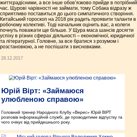
життєрадісними, а все інше обов’язково прийде в потрібний
час. Щурові чарівності не займати, тому Собака відразу ж
сприятливо поставиться до цього симпатичного створіння.
Китайський гороскоп на 2018 рік радить проявити таланти в
робочому колективі. Тоді начальник оцінить вас, а колеги
почнуть поважати ще більше. У Щура маса шансів досягти
успіху в різних сферах діяльності – економічної, юридичної
та літературної. Головне, за все братися з розумом і
розстановкою, а не поспішати з висновками.
28.12.2017
Юрій Вірт: «Займаюся
улюбленою справою»
Головний тренер Народного Клубу «Верес» Юрій ВІРТ
розповів інформаційній службі, де проводитиме відпустку та
чого очікує від прийдешнього року.