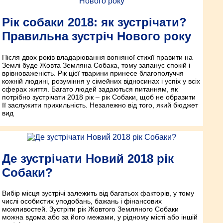
Рік собаки 2018: як зустрічати?
Правильна зустріч Нового року
Після двох років владарювання вогняної стихії правити на
Землі буде Жовта Земляна Собака, тому запанує спокій і
врівноваженість. Рік цієї тварини принесе благополуччя
кожній людині, розуміння у сімейних відносинах і успіх у всіх
сферах життя. Багато людей задаються питанням, як
потрібно зустрічати 2018 рік – рік Собаки, щоб не образити
її заслужити прихильність. Незалежно від того, який бюджет
вид
Де зустрічати Новий 2018 рік
Собаки?
Вибір місця зустрічі залежить від багатьох факторів, у тому
числі особистих уподобань, бажань і фінансових
можливостей. Зустріти рік Жовтого Земляного Собаки
можна вдома або за його межами, у рідному місті або іншій