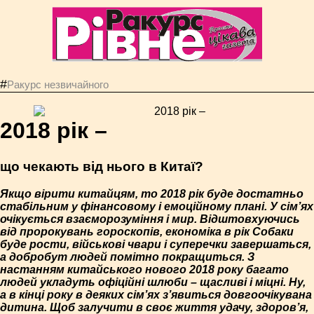
#
Ракурс незвичайного
2018 рік –
що чекають від нього в Китаї?
Якщо вірити китайцям, то 2018 рік буде достатньо
стабільним у фінансовому і емоційному плані. У сім’ях
очікується взаєморозуміння і мир. Відштовхуючись
від пророкувань гороскопів, економіка в рік Собаки
буде рости, військові чвари і суперечки завершаться,
а добробут людей помітно покращиться. З
настанням китайського нового 2018 року багато
людей укладуть офіційні шлюби – щасливі і міцні. Ну,
а в кінці року в деяких сім’ях з’явиться довгоочікувана
дитина. Щоб залучити в своє життя удачу, здоров’я,