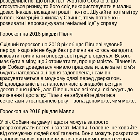
розсудливістю, що вітається Жовтою Собакою. Що
стосується ризику, то його слід використовувати в малих
дозах. Інакше, вкладете гроші і тю-тю…Шукайте потім вітру
в полі. Комерційна жилка у Свині є, тому потрібно її
розвивати і впроваджувати геніальні ідеї у справу.
Гороскоп на 2018 рік для Півня
Східний гороскоп на 2018 рік обіцяє Півневі чудовий
період, якщо він не буде без причини на когось нападати,
клювати і випинати вперед свої груди в орденах. Всього
має бути в міру, щоб отримати те, про що мрієте. Півневі в
рік Собаки доведеться чимало працювати, але зате і сім’я
будуть нагодована, і рідня задоволена, і сам він
красуватиметься в модному одязі перед дзеркалом.
Відповідальність та наполегливість знадобиться для
досягнення цілей, але Півень знає всі ходи, які ведуть до
визнання і достатку. Тільки не забувайте ділитися
секретами з господинею року – вона допоможе, чим може.
Гороскоп на 2018 рік для Мавпи
У рік Собаки на удачу і щастя можуть запросто
розраховувати веселі і завзяті Мавпи. Головне, не ховайте
від оточуючих людей свої таланти. Вони можуть розкритися
з новою силою, що приведе до приголомшливого успіху.