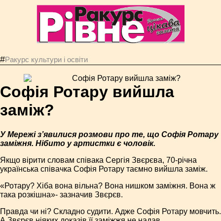
#
Ракурс культури і освіти
Софія Ротару вийшла
заміж?
У Мережі з’явилися розмови про те, що Софія Ротару
заміжня. Нібито у артистки є чоловік.
Якщо вірити словам співака Сергія Звєрєва, 70-річна
українська співачка Софія Ротару таємно вийшла заміж.
«Ротару? Хіба вона вільна? Вона нишком заміжня. Вона ж
така розкішна»- зазначив Звєрєв.
Правда чи ні? Складно судити. Адже Софія Ротару мовчить.
А Звєрєв ніяких доказів її заміжжя не надав.