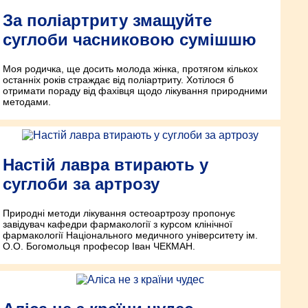
За поліартриту змащуйте
суглоби часниковою сумішшю
Моя родичка, ще досить молода жінка, протягом кількох
останніх років страждає від поліартриту. Хотілося б
отримати пораду від фахівця щодо лікування природними
методами.
Настій лавра втирають у
суглоби за артрозу
Природні методи лікування остеоартрозу пропонує
завідувач кафедри фармакології з курсом клінічної
фармакології Національного медичного університету ім.
О.О. Богомольця професор Іван ЧЕКМАН.