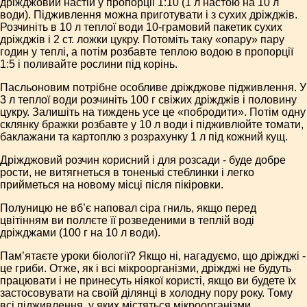
дріжджовий настій у пропорції 1:10 (1 л настою на 10 л
води). Підживлення можна приготувати і з сухих дріжджів.
Розчиніть в 10 л теплої води 10-грамовий пакетик сухих
дріжджів і 2 ст. ложки цукру. Потоміть таку «опару» пару
годин у теплі, а потім розбавте теплою водою в пропорції
1:5 і поливайте рослини під корінь.
Пасльоновим потрібне особливе дріжджове підживлення. У
3 л теплої води розчиніть 100 г свіжих дріжджів і половину
цукру. Залишіть на тиждень усе це «побродити». Потім одну
склянку бражки розбавте у 10 л води і підживлюйте томати,
баклажани та картоплю з розрахунку 1 л під кожний кущ.
Дріжджовий розчин корисний і для розсади - буде добре
рости, не витягнеться в тоненькі стеблинки і легко
прийметься на новому місці після пікіровки.
Полуницю не вб’є наповал сіра гниль, якщо перед
цвітінням ви поллєте її розведеними в теплій воді
дріжджами (100 г на 10 л води).
Пам’ятаєте уроки біології? Якщо ні, нагадуємо, що дріжджі -
це гриби. Отже, як і всі мікроорганізми, дріжджі не будуть
працювати і не принесуть ніякої користі, якщо ви будете їх
застосовувати на своїй ділянці в холодну пору року. Тому
всі підживлення, у яких містяться мікроорганізми,