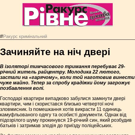
#
Ракурс кримінальний
Зачиняйте на ніч двері
В ізоляторі тимчасового тримання перебуває 29-
річний житель райцентру. Молодика 22 лютого,
застали на «гарячому», коли той наготовив винести
чуже майно. Тепер за спробу крадіжки йому загрожує
позбавлення волі.
Господарі квартири випадково забулися замкнути двері
квартири, чим і скористався близько четвертої ночі
зловмисник. Із помешкання хотів викрасти 11 одиниць
камуфльованого одягу та особисті документи. Однак від
підозрілого шуму прокинувся 19-річний син, який розбудив
батьків і затримав злодія до приїзду поліцейських.