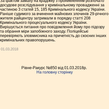
За фактом замаху на крадіжку з проникненням розпочато
досудове розслідування у кримінальному провадженні за
частиною 3 статей 15, 185 Кримінального кодексу України.
Раніше судимого за вчинення майнових злочинів 29-річного
жителя райцентру затримали в порядку статті 208
Кримінального процесуального кодексу України.
Вирішується питання про повідомлення йому про підозру
та обрання міри запобіжного заходу. Поліцейські
перевіряють зловмисника на причетність до скоєних інших
кримінальних правопорушень.
01.03.2018
Рівне-Ракурс №850 від 01.03.2018p.
На головну сторінку