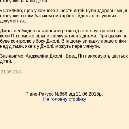
стосунки заради дітей:
«Важливо, щоб у кожного з шести дітей були здорові і міцні
стосунки з їхнім батьком і матір’ю» - йдеться в судових
документах.
Джолі необхідно встановити розклад літніх зустрічей і час,
коли Пітт зможе вільно спілкуватися з дітьми. При цьому не
буде контролю з боку Джолі. В іншому випадку право опіки
над дітьми, яке є у Джолі, можуть переглянути.
Зазначимо, Анджеліна Джолі і Бред Пітт виховують шістьох
дітей.
21.06.2018
Рівне-Ракурс №866 від 21.06.2018p.
На головну сторінку