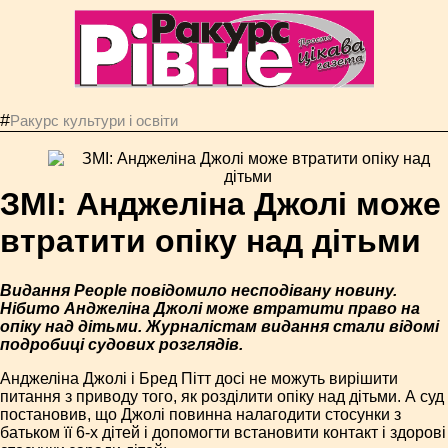
#
Ракурс культури і освіти
ЗМІ: Анджеліна Джолі може
втратити опіку над дітьми
Видання People повідомило несподівану новину.
Нібито Анджеліна Джолі може втратити право на
опіку над дітьми. Журналістам видання стали відомі
подробиці судових розглядів.
Анджеліна Джолі і Бред Пітт досі не можуть вирішити
питання з приводу того, як розділити опіку над дітьми. А суд
постановив, що Джолі повинна налагодити стосунки з
батьком її 6-х дітей і допомогти встановити контакт і здорові