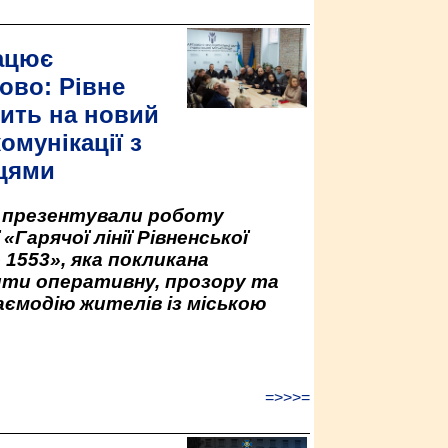
ацює
ово: Рівне
ить на новий
омунікації з
цями
у презентували роботу
«Гарячої лінії Рівненської
 1553», яка покликана
ити оперативну, прозору та
аємодію жителів із міською
=>>>=