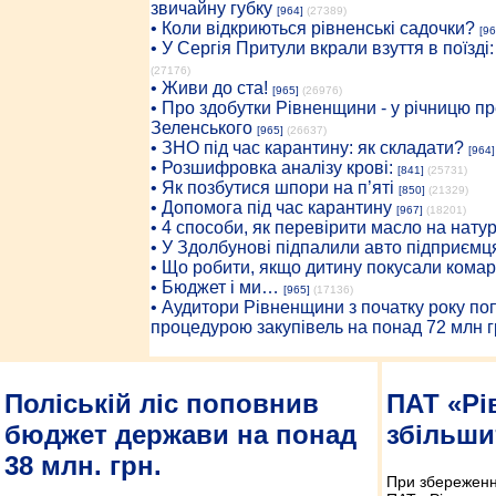
звичайну губку
[964]
(27389)
• Коли відкриються рівненські садочки?
[96
• У Сергія Притули вкрали взуття в поїзді
(27176)
• Живи до ста!
[965]
(26976)
• Про здобутки Рівненщини - у річницю 
Зеленського
[965]
(26637)
• ЗНО під час карантину: як складати?
[964]
• Розшифровка аналізу крові:
[841]
(25731)
• Як позбутися шпори на п’яті
[850]
(21329)
• Допомога під час карантину
[967]
(18201)
• 4 способи, як перевірити масло на нату
• У Здолбунові підпалили авто підприємц
• Що робити, якщо дитину покусали комар
• Бюджет і ми…
[965]
(17136)
• Аудитори Рівненщини з початку року п
процедурою закупівель на понад 72 млн г
Поліській ліс поповнив
ПАТ «Рі
бюджет держави на понад
збільшит
38 млн. грн.
При збереженні