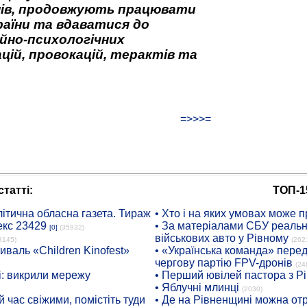
нів, продовжують працювати
аїни та вдаватися до
йно-психологічних
цій, провокацій, терактів та
=>>>=
татті:
ТОП-1
ітична обласна газета. Тираж
• Хто і на яких умовах може п
екс 23429
• За матеріалами СБУ реальні
[0]
(35932)
військових авто у Рівному
8145)
(262
иваль «Children Kinofest»
• «Українська команда» пере
чергову партію FPV-дронів
(24
: викрили мережу
• Перший ювілей пастора з Р
• Яблучні млинці
(2030)
 час свіжими, помістіть туди
• Де на Рівненщині можна отр