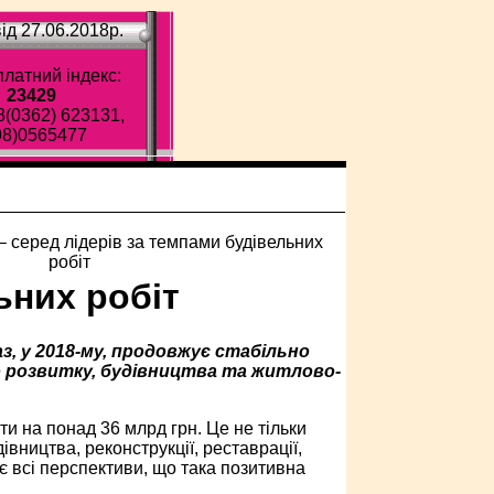
ід 27.06.2018p.
латний індекс:
23429
8(0362) 623131,
98)0565477
ьних робіт
аз, у 2018-му, продовжує стабільно
о розвитку, будівництва та житлово-
ти на понад 36 млрд грн. Це не тільки
дівництва, реконструкції, реставрації,
 є всі перспективи, що така позитивна