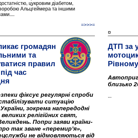
остатністю, цукровим діабетом,
хворобою Альцгеймера та іншими
ами....
=>>>=
¤
ликає громадян
ДТП за 
льними та
мотоцик
ватися правил
Рівном
під час
Автоприго
дня
близько 2
зпеки фіксує регулярні спроби
...
стабілізувати ситуацію
 України, зокрема напередодні
 великих релігійних свят,
Великдень. Попри заяви країни-
про так зване «перемир’я»,
ецслужби не відмовляються від