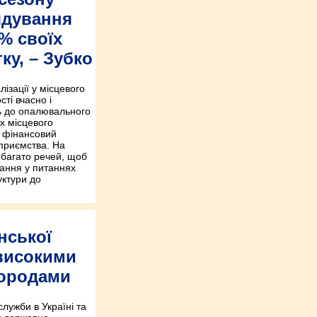
ядування
% своїх
ку, – Зубко
ізації у місцевого
ті вчасно і
ь до опалювального
ах місцевого
 фінансовий
дприємства. На
 багато речей, щоб
ання у питаннях
уктури до
нської
 високими
ородами
служби в Україні та