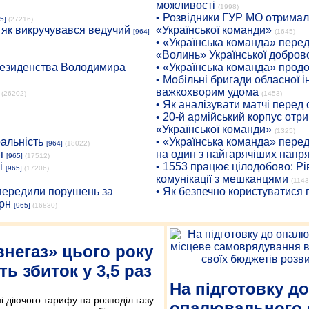
можливості
(1998)
• Розвідники ГУР МО отримали
5]
(27216)
: як викручувався ведучий
«Української команди»
[964]
(1645)
• «Українська команда» пере
«Волинь» Української доброво
президенства Володимира
• «Українська команда» про
• Мобільні бригади обласної 
важкохворим удома
(26202)
(1453)
• Як аналізувати матчі перед
• 20-й армійський корпус от
«Української команди»
(1325)
ральність
• «Українська команда» пере
[964]
(18022)
я
на один з найгарячіших напр
[965]
(17512)
і
• 1553 працює цілодобово: Рі
[965]
(17206)
комунікації з мешканцями
(1143
опередили порушень за
• Як безпечно користуватися
рн
[965]
(16830)
внегаз» цього року
ь збиток у 3,5 раз
На підготовку до
 діючого тарифу на розподіл газу
опалювального 