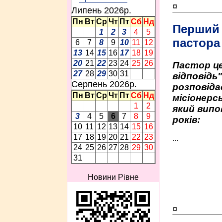
¤
Липень 2026p.
Пн
Вт
Ср
Чт
Пт
Сб
Нд
Перший
1
2
3
4
5
пастора
6
7
8
9
10
11
12
13
14
15
16
17
18
19
20
21
22
23
24
25
26
Пастор це
27
28
29
30
31
відповідь
Серпень 2026p.
розповіда
Пн
Вт
Ср
Чт
Пт
Сб
Нд
місіонерсь
1
2
який випо
3
4
5
6
7
8
9
років:
10
11
12
13
14
15
16
17
18
19
20
21
22
23
...
24
25
26
27
28
29
30
31
Новини Рівне
¤