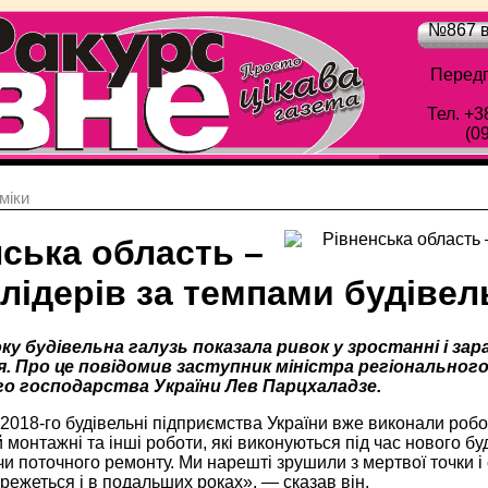
№867 в
Передп
Тел. +3
(0
мiки
ська область –
лідерів за темпами будівел
у будівельна галузь показала ривок у зростанні і зар
. Про це повідомив заступник міністра регіональног
о господарства України Лев Парцхаладзе.
 2018-го будівельні підприємства України вже виконали робо
й монтажні та інші роботи, які виконуються під час нового бу
чи поточного ремонту. Ми нарешті зрушили з мертвої точки і
режеться і в подальших роках», — сказав він.