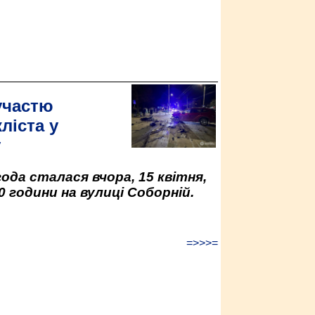
участю
ліста у
у
да сталася вчора, 15 квітня,
0 години на вулиці Соборній.
=>>>=