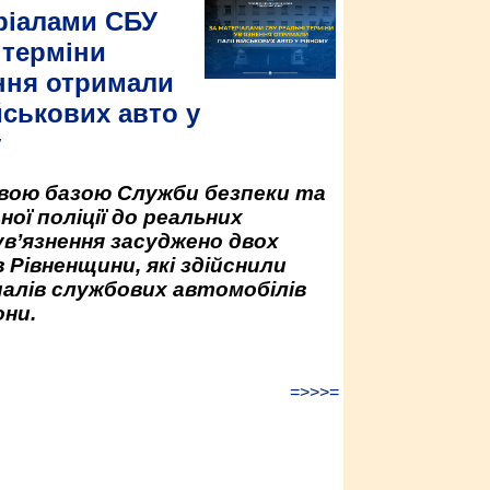
ріалами СБУ
 терміни
ння отримали
йськових авто у
у
овою базою Служби безпеки та
ної поліції до реальних
ув’язнення засуджено двох
 Рівненщини, які здійснили
палів службових автомобілів
ни.
=>>>=