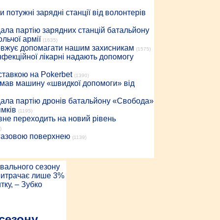
 потужні зарядні станції від волонтерів
дала партію зарядних станцій батальйону
льчої армії
(1635)
довжує допомагати нашим захисникам
(1575)
інфекційної лікарні надають допомогу
 ставкою на Pokerbet
(1390)
римав машину «швидкої допомоги» від
дала партію дронів батальйону «Свобода»
ямків
(1195)
вне переходить на новий рівень
)
 газовою поверхнею
(1139)
сезону