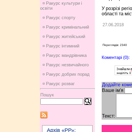
¤ Ракурс культури і
освіти
У розрізі рег
області та мі
¤ Ракурс спорту
27.06.2018
¤ Ракурс кримінальний
¤ Ракурс житейський
Переглядів: 2340
¤ Ракурс інтимний
¤ Ракурс мандрівника
Коментарі (0):
¤ Ракурс незвичайного
¤ Ракурс добрих порад
¤ Ракурс розваг
Додайте коме
Ваше ім'я
Пошук
Текст:
Архів «РР»: