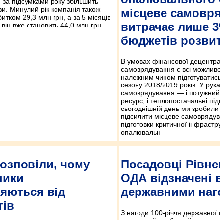
 за підсумками року збільшить
ази. Минулий рік компанія також
місцеве самовр
битком 29,3 млн грн, а за 5 місяців
витрачає лише 3
 він вже становить 44,0 млн грн.
бюджетів розвит
В умовах фінансової децентрал
самоврядування є всі можливос
належним чином підготуватис
сезону 2018/2019 років. У рук
самоврядування — і потужний
ресурс, і теплопостачальні пі
сьогоднішній день ми зробили
підсилити місцеве самоврядув
підготовки критичної інфрастр
опалювальн
озповіли, чому
Посадовці Рівне
ники
ОДА відзначені
яються від
державними наг
тів
З нагоди 100-річчя державної 