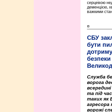
серцевою нед
деменцією, 
важкими стан
¤
СБУ зак
бути пи
дотриму
безпеки 
Велико
Служба бе
ворога де
всередині
та під час
таких як 
агресора 
ворожі сп