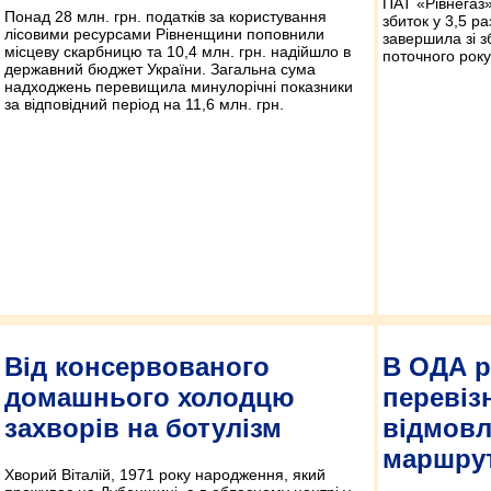
ПАТ «Рівнегаз»
Понад 28 млн. грн. податків за користування
збиток у 3,5 р
лісовими ресурсами Рівненщини поповнили
завершила зі з
місцеву скарбницю та 10,4 млн. грн. надійшло в
поточного року
державний бюджет України. Загальна сума
надходжень перевищила минулорічні показники
за відповідний період на 11,6 млн. грн.
Від консервованого
В ОДА р
домашнього холодцю
перевіз
захворів на ботулізм
відмовл
маршру
Хворий Віталій, 1971 року народження, який