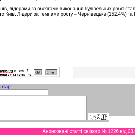
іонів, лідерами за обсягами виконання будівельних робіт ст
сто Київ. Лідери за темпами росту – Чернівецька (152,4%) та 
нтар:
Анонсовані статті свіжого № 1226 від 03.