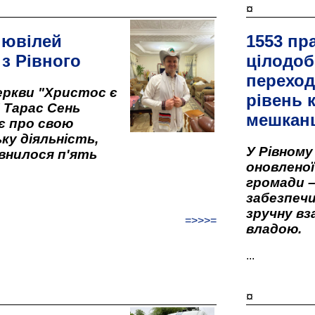
¤
 ювілей
1553 пр
 з Рівного
цілодоб
переход
ркви "Христос є
рівень к
" Тарас Сень
мешкан
є про свою
ку діяльність,
У Рівном
внилося п'ять
оновленої 
громади –
забезпеч
зручну вз
=>>>=
владою.
...
¤