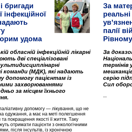
і бригади
За мате
ї інфекційної
реальні
 надають
ув’язне
гу
палії ві
орим удома
Рівном
кій обласній інфекційній лікарні
За доказ
ють дві спеціалізовані
Національ
мультидисциплінарні
термінів 
і команди (МДК), які надають
мешканців
у допомогу пацієнтам із
серію під
вними захворюваннями
Сил оборо
дньо за місцем їхнього
...
ня.
паліативну допомогу — лікування, що не
а одужання, а має на меті полегшення
та покращення якості її життя. Таку
жуть отримати пацієнти з онкологічними
и, після інсультів, із хронічною