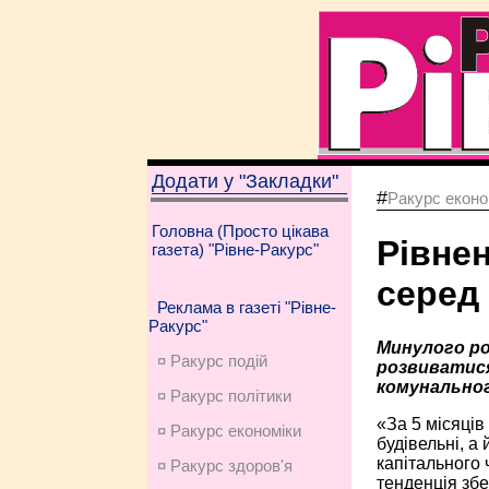
Додати у "Закладки"
#
Ракурс еконо
Головна (Просто цікава
Рівнен
газета) "Рівне-Ракурс"
серед 
Реклама в газеті "Рівне-
Ракурс"
Минулого рок
¤ Ракурс подій
розвиватися
комунальног
¤ Ракурс політики
«За 5 місяців
¤ Ракурс економiки
будівельні, а 
капітального 
¤ Ракурс здоров'я
тенденція збе