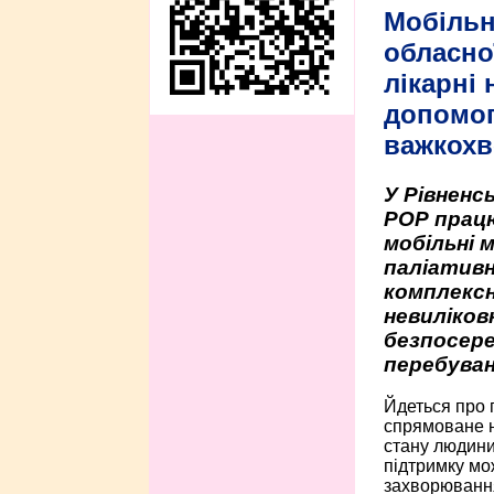
Мобільн
обласно
лікарні
допомо
важкохв
У Рівненсь
РОР працю
мобільні 
паліативн
комплексн
невиліко
безпосере
перебуван
Йдеться про 
спрямоване н
стану людини 
підтримку мо
захворюванням