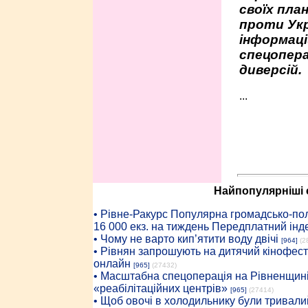
своїх пла
проти Укр
інформаці
спецопера
диверсій.
...
Найпопулярніші с
• Рiвне-Ракурс Популярна громадсько-пол
16 000 екз. на тиждень Передплатний інд
• Чому не варто кип’ятити воду двічі
[964]
(2
• Рівнян запрошують на дитячий кінофест
онлайн
[965]
(27432)
• Масштабна спецоперація на Рівненщині
«реабілітаційних центрів»
[965]
(27414)
• Щоб овочі в холодильнику були тривалий