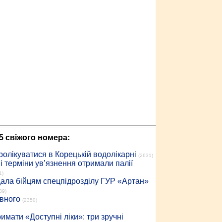
5 свіжого номера:
ролікуватися в Корецькій водолікарні
(2631)
 терміни ув’язнення отримали палії
1)
дала бійцям спецпідрозділу ГУР «Артан»
89)
івного
(2350)
имати «Доступні ліки»: три зручні