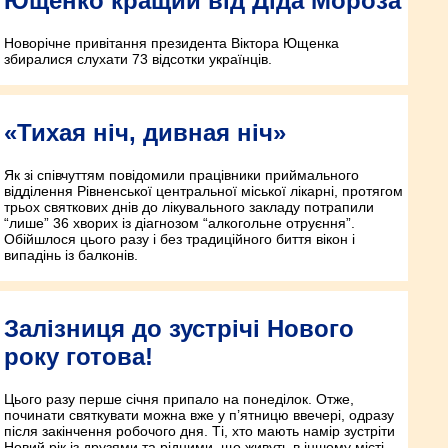
Ющенко кращий від Діда Мороза
Новорічне привітання президента Віктора Ющенка
збиралися слухати 73 відсотки українців.
«Тихая ніч, дивная ніч»
Як зі співчуттям повідомили працівники приймального
відділення Рівненської центральної міської лікарні, протягом
трьох святкових днів до лікувального закладу потрапили
“лише” 36 хворих із діагнозом “алкогольне отруєння”.
Обійшлося цього разу і без традиційного биття вікон і
випадінь із балконів.
Залізниця до зустрічі Нового
року готова!
Цього разу перше січня припало на понеділок. Отже,
починати святкувати можна вже у п’ятницю ввечері, одразу
після закінчення робочого дня. Ті, хто мають намір зустріти
Новий рік із друзями та рідними, що живуть в іншому місті,