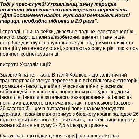
Тоді у прес-службі Укрзалізниці зміну тарифів
пояснили збитковістю пасажирських перевезень:
“Для досягнення навіть нульової рентабельності
тарифи необхідно підняти в 2,9 раза”.
І справді, ціни на рейки, дизельне пальне, електроенергію,
масло, мазут, шпали залізобетонні, цемент і таке інше,
потрібне для функціонування галузі і підтримки шляхів та
станцій у належному стані, зростають з року в рік, тож хтось
повинен компенсувати ці!
витрати Укрзалізниці?
Зважте й на те, - каже Віталій Козлюк, - що залізничний
транспорт забезпечує перевезення всіх пільгових категорій
громадян - інвалідів війни, учасників війни, учасників
бойових дій, пенсіонерів, чорнобильців, студентів, дітей-
інвалідів, інвалідів загального захворювання та інших як
потягами далекого сполучення, так і приміського (всього -
26 категорій). І хоча витрати ці повинна компенсувати
держава, та залізниця отримує з бюджету країни заледве 26
відсотків витраченого. От і виходить, що залізниця щороку
зазнає збитків на суму 2- 2,5 мільярда гривень.
Очікується, що підвищення тарифів на пасажирські