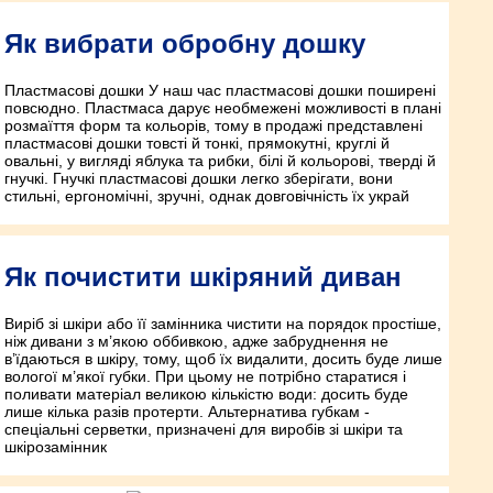
Як вибрати обробну дошку
Пластмасові дошки У наш час пластмасові дошки поширені
повсюдно. Пластмаса дарує необмежені можливості в плані
розмаїття форм та кольорів, тому в продажі представлені
пластмасові дошки товсті й тонкі, прямокутні, круглі й
овальні, у вигляді яблука та рибки, білі й кольорові, тверді й
гнучкі. Гнучкі пластмасові дошки легко зберігати, вони
стильні, ергономічні, зручні, однак довговічність їх украй
Як почистити шкіряний диван
Виріб зі шкіри або її замінника чистити на порядок простіше,
ніж дивани з м’якою оббивкою, адже забруднення не
в’їдаються в шкіру, тому, щоб їх видалити, досить буде лише
вологої м’якої губки. При цьому не потрібно старатися і
поливати матеріал великою кількістю води: досить буде
лише кілька разів протерти. Альтернатива губкам -
спеціальні серветки, призначені для виробів зі шкіри та
шкірозамінник