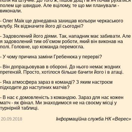
поля на штучне. До того ж, пішов дощ і м’яч почав рухатися
полем ще швидше. Але вцілому, те що ми планували -
виконали.
- Олег Маїк ще донедавна захищав кольори черкаського
клубу. Як відзначите його дії сьогодні?
- Задоволений його діями. Так, нападник має забивати. Але
я задоволений тим об’ємом роботи, який він виконав на
полі. Головне, що команда перемогла.
- У чому причина заміни Гребенюка у перерві?
- Він допрацьовував в обороні. До нього немає жодних
претензій. Просто, хотілося більше бачити його і в атаці.
- Яка атмосфера зараз в команді? З яким настроєм
підходите до наступних матчів?
- В нас є домовленість з командою. Зараз для нас кожен
матч - як фінал. Ми знаходимося не на своєму місці у
турнірній таблиці.
20.09.2018
Інформаційна служба НК «Верес»