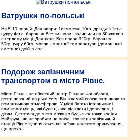
Ватрушки по-польські
На 5-10 порцій: Для опари: 1ст.молока 10гр. дріжджів 1ст.л.
цукру 4ст.л. борошна Все змішали і залишили на 30 хвилин
в теплому місці. Для тіста: Вся опара 320гр. борошна
50гр.цукру 60гр. масла кімнатної температури (домашньої
сметани) дрібка солі
Подорож залізничним
транспортом в місто Рівне.
Місто Рівне - це обласний центр Рівненської області,
розташований на річці Устя. Він відомий своєю затишною та
романтичною атмосферою. У місті багато історичних і
пам'ятних місць, які буде цікаво відвідати і дорослим, і
дітям. Дістатися до міста можна з будь-якої точки країни.
Найзручніше це зробити на поїзді, так як на залізничній
станції Рівне зупиняються всі поїзди далекого прямування,
що прохо