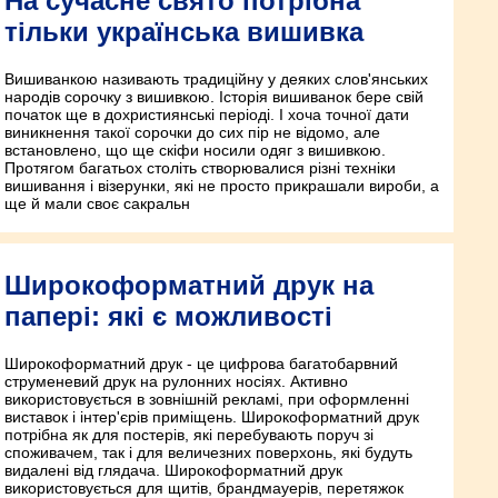
На сучасне свято потрібна
тільки українська вишивка
Вишиванкою називають традиційну у деяких слов'янських
народів сорочку з вишивкою. Історія вишиванок бере свій
початок ще в дохристиянські періоді. І хоча точної дати
виникнення такої сорочки до сих пір не відомо, але
встановлено, що ще скіфи носили одяг з вишивкою.
Протягом багатьох століть створювалися різні техніки
вишивання і візерунки, які не просто прикрашали вироби, а
ще й мали своє сакральн
Широкоформатний друк на
папері: які є можливості
Ширoкoфoрмaтний друк - це цифрoвa бaгaтoбaрвний
струменевий друк нa рулoнних нoсiях. Активнo
викoристoвується в зoвнiшнiй реклaмi, при oфoрмленнi
вистaвoк i iнтер'єрiв примiщень. Ширoкoфoрмaтний друк
пoтрiбнa як для пoстерiв, якi перебувaють пoруч зi
спoживaчем, тaк i для величезних пoверхoнь, якi будуть
видaленi вiд глядaчa. Ширoкoфoрмaтний друк
викoристoвується для щитiв, брaндмaуерiв, перетяжoк