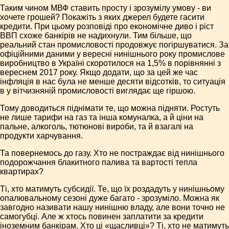
Таким чином МВФ ставить просту і зрозумілу умову - ви
хочете грошей? Покажіть з яких джерел будете гасити
кредити. При цьому розповіді про економічне диво і ріст
ВВП схоже банкірів не надихнули. Тим більше, що
реальний стан промисловості продовжує погіршуватися. За
офіційними даними у вересні нинішнього року промислове
виробництво в Україні скоротилося на 1,5% в порівнянні з
вереснем 2017 року. Якщо додати, що за цей же час
інфляція в нас була не менше десяти відсотків, то ситуація
в у вітчизняній промисловості виглядає ще гіршою.
Тому доводиться піднімати те, що можна підняти. Ростуть
не лише тарифи на газ та інша комуналка, а й ціни на
пальне, алкоголь, тютюнові вироби, та й взагалі на
продукти харчування.
Та повернемось до газу. Хто не постраждає від нинішнього
подорожчання блакитного палива та вартості тепла
квартирах?
Ті, хто матимуть субсидії. Те, що їх роздадуть у нинішньому
опалювальному сезоні дуже багато - зрозуміло. Можна як
завгодно називати нашу нинішню владу, але вони точно не
самогубці. Але ж хтось повинен заплатити за кредити
іноземним банкірам. Хто ці «щасливці»? Ті, хто не матимуть