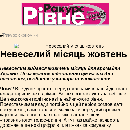
#
Ракурс економiки
Невеселий місяць жовтень
Невеселим видався жовтень місяць для громадян
України. Позачергове підвищення цін на газ для
населення, особисто у автора викликало шок.
Чому? Все дуже просто - перед виборами в нашій державі
влада тарифи не піднімає. Бо не проголосують за неї і все.
Це знає кожен політик навіть найнижчого рівня.
Представникам влади потрібно в цей період розповідати
про успіхи і, саме головне, малювати перед виборцями
картини «казкового завтра», яке настане після
«правильного» голосування. А тут газ майже на чверть
дорожче, а це нові цифри в платіжках за комуналку.