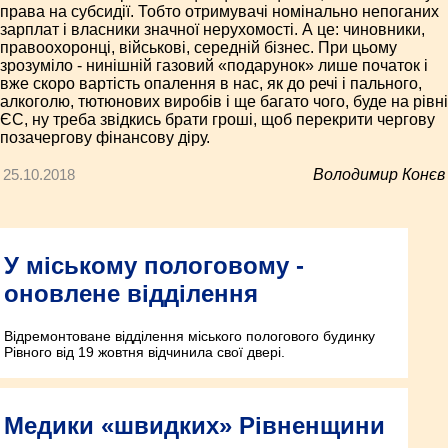
права на субсидії. Тобто отримувачі номінально непоганих
зарплат і власники значної нерухомості. А це: чиновники,
правоохоронці, військові, середній бізнес. При цьому
зрозуміло - нинішній газовий «подарунок» лише початок і
вже скоро вартість опалення в нас, як до речі і пального,
алкоголю, тютюнових виробів і ще багато чого, буде на рівні
ЄС, ну треба звідкись брати гроші, щоб перекрити чергову
позачергову фінансову діру.
25.10.2018
Володимир Конєв
У міському пологовому -
оновлене відділення
Відремонтоване відділення міського пологового будинку
Рівного від 19 жовтня відчинила свої двері.
Медики «швидких» Рівненщини