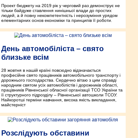
Проект бюджету на 2019 рік у черговий раз демонструє не
тільки байдуже ставлення нинішньої влади до простих
людей, а й повну некомпетентність і нерозуміння урядом
елементарних основ економіки та принципів її роботи.
День автомобіліста – свято
близьке всім
28 жовтня в нашій країні повсюдно відзначається
професійне свято працівників автомобільного транспорту і
дорожнього господарства. Сердечно вітаю з цим справді
народним святом усіх автомобілістів і дорожників області,
працівників Рівненської обласної організації ТСО України та
її структурного підрозділу – Рівненської автошколи ТСОУ.
Найкоротші терміни навчання, висока якість викладання,
майстерніст
Розслідують обставини