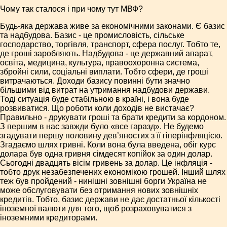
Чому так сталося і при чому тут МВФ?
Будь-яка держава живе за економічними законами. Є базис
та надбудова. Базис - це промисловість, сільське
господарство, торгівля, транспорт, сфера послуг. Тобто те,
де гроші заробляють. Надбудова - це державний апарат,
освіта, медицина, культура, правоохоронна система,
збройні сили, соціальні виплати. Тобто сфери, де гроші
витрачаються. Доходи базису повинні бути значно
більшими від витрат на утримання надбудови держави.
Тоді ситуація буде стабільною в країні, і вона буде
розвиватися. Що роботи коли доходів не вистачає?
Правильно - друкувати гроші та брати кредити за кордоном.
З першим в нас завжди було «все гаразд». Не будемо
згадувати першу половину дев’яностих з її гіперінфляцією.
Згадаємо шлях гривні. Коли вона була введена, обіг курс
долара був одна гривня сімдесят копійок за один долар.
Сьогодні двадцять вісім гривень за долар. Це інфляція -
тобто друк незабезпечених економікою грошей. Інший шлях
теж був пройдений - нинішні зовнішні борги Україна не
може обслуговувати без отримання нових зовнішніх
кредитів. Тобто, базис держави не дає достатньої кількості
іноземної валюти для того, щоб розраховуватися з
іноземними кредиторами.