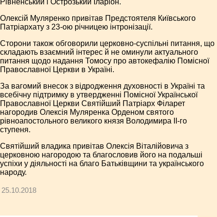
Рівненський і Острозький Іларіон.
Олексій Муляренко привітав Предстоятеля Київського
Патріархату з 23-ою річницею інтронізації.
Сторони також обговорили церковно-суспільні питання, що
складають взаємний інтерес й не оминули актуального
питання щодо надання Томосу про автокефалію Помісної
Православної Церкви в Україні.
За вагомий внесок з відродження духовності в Україні та
всебічну підтримку в утвердженні Помісної Української
Православної Церкви Святійший Патріарх Філарет
нагородив Олексія Муляренка Орденом святого
рівноапостольного великого князя Володимира ІІ-го
ступеня.
Святійший владика привітав Олексія Віталійовича з
церковною нагородою та благословив його на подальші
успіхи у діяльності на благо Батьківщини та українського
народу.
25.10.2018