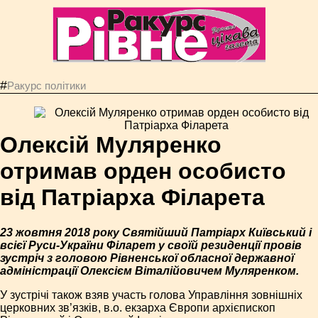
#
Ракурс політики
Олексій Муляренко
отримав орден особисто
від Патріарха Філарета
23 жовтня 2018 року Святійший Патріарх Київський і
всієї Руси-України Філарет у своїй резиденції провів
зустріч з головою Рівненської обласної державної
адміністрації Олексієм Віталійовичем Муляренком.
У зустрічі також взяв участь голова Управління зовнішніх
церковних зв’язків, в.о. екзарха Європи архієпископ