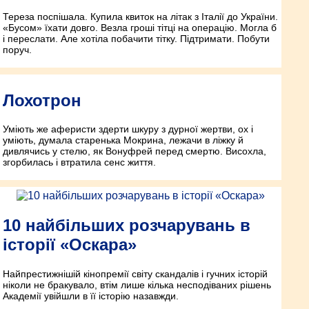
Тереза поспішала. Купила квиток на літак з Італії до України.
«Бусом» їхати довго. Везла гроші тітці на операцію. Могла б
і переслати. Але хотіла побачити тітку. Підтримати. Побути
поруч.
Лохотрон
Уміють же аферисти здерти шкуру з дурної жертви, ох і
уміють, думала старенька Мокрина, лежачи в ліжку й
дивлячись у стелю, як Вонуфрей перед смертю. Висохла,
згорбилась і втратила сенс життя.
10 найбільших розчарувань в
історії «Оскара»
Найпрестижнішій кінопремії світу скандалів і гучних історій
ніколи не бракувало, втім лише кілька несподіваних рішень
Академії увійшли в її історію назавжди.