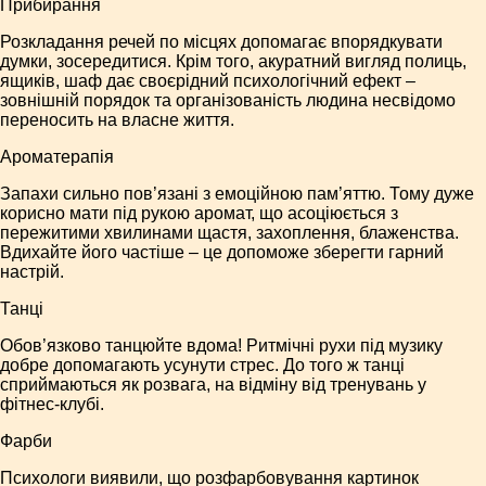
Прибирання
Розкладання речей по місцях допомагає впорядкувати
думки, зосередитися. Крім того, акуратний вигляд полиць,
ящиків, шаф дає своєрідний психологічний ефект –
зовнішній порядок та організованість людина несвідомо
переносить на власне життя.
Ароматерапія
Запахи сильно пов’язані з емоційною пам’яттю. Тому дуже
корисно мати під рукою аромат, що асоціюється з
пережитими хвилинами щастя, захоплення, блаженства.
Вдихайте його частіше – це допоможе зберегти гарний
настрій.
Танці
Обов’язково танцюйте вдома! Ритмічні рухи під музику
добре допомагають усунути стрес. До того ж танці
сприймаються як розвага, на відміну від тренувань у
фітнес-клубі.
Фарби
Психологи виявили, що розфарбовування картинок