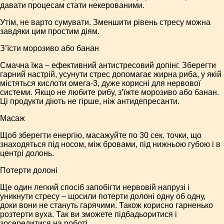
давати процесам стати некерованими.
Утім, не варто сумувати. Зменшити рівень стресу можна
завдяки цим простим діям.
З’їсти морозиво або банан
Смачна їжа – ефективний антистресовий допінг. Зберегти
гарний настрій, усунути стрес допомагає жирна риба, у якій
містяться кислоти омега-3, дуже корисні для нервової
системи. Якщо не любите рибу, з’їжте морозиво або банан.
Ці продукти діють не гірше, ніж антидепресанти.
Масаж
Щоб зберегти енергію, масажуйте по 30 сек. точки, що
знаходяться під носом, між бровами, під нижньою губою і в
центрі долонь.
Потерти долоні
Ще один легкий спосіб запобігти нервовій напрузі і
уникнути стресу – щосили потерти долоні одну об одну,
доки вони не стануть гарячими. Також корисно гарненько
розтерти вуха. Так ви зможете підбадьоритися і
зосередитися на роботі.