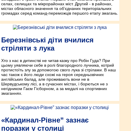
селах, селищах та мікрорайонах міст. Другий - в районах,
містах обласного значення та об’єднаних територіальних
громадах серед команд-переможців першого етапу змагань.
Березнівські діти вчилися
стріляти з лука
Хто з нас в дитинстві не читав казку про Робін Гуда? При
цьому уявляючи себе в ролі благородного лучника, котрий
протистоїть злу за допомогою свого лука зі стрілами. В наш
час також є його люди схожі на героя середньовічних
англійських балад, але проживають вони не в
Шервудському лісі, а в сучасних містах, і борються не з
негідником Гаєм Гісборном, а за медалі на спортивних
змаганнях.
«Кардинал-Рівне” зазнає
поразки у столиці