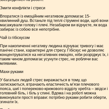
Змити конфлікти і стреси
Впоратися із емоційним негативом допомагає 15-
хвилинний душ. Встаньте під теплі струмені води, щоб вони
масажували голову і плечі. Незабаром ви відчуєте, як вода
забирає із собою все непотрібне.
Чай із гібіскусом
При накопиченні негативу людина відчуває тривогу і має
панічні стани, характерні для стресу. Гібіскус не дозволяє
концентруватися на негативних емоціях, ніби розріджує їх, і
таким чином допомагає усунути стрес, не роблячи вас
млявими.
Махи руками
У багатьох людей стрес виражається в тому, що
затискаються, втрачають еластичність м’язи плечового
пояса, шиї і попереково-крижового відділу хребта – звідси і
головний біль, і біль у спині. Вдома і на роботі можна
виконувати прості вправи: потрібно руками робити оберти,
згинати їх.