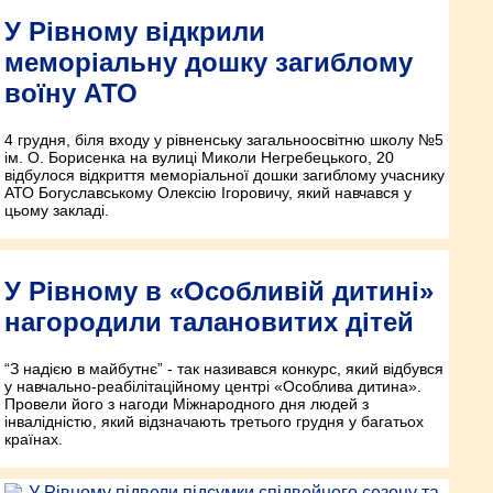
У Рівному відкрили
меморіальну дошку загиблому
воїну АТО
4 грудня, біля входу у рівненську загальноосвітню школу №5
ім. О. Борисенка на вулиці Миколи Негребецького, 20
відбулося відкриття меморіальної дошки загиблому учаснику
АТО Богуславському Олексію Ігоровичу, який навчався у
цьому закладі.
У Рівному в «Особливій дитині»
нагородили талановитих дітей
“З надією в майбутнє” - так називався конкурс, який відбувся
у навчально-реабілітаційному центрі «Особлива дитина».
Провели його з нагоди Міжнародного дня людей з
інвалідністю, який відзначають третього грудня у багатьох
країнах.