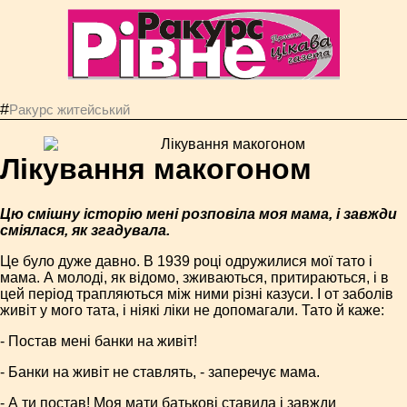
#
Ракурс житейський
Лікування макогоном
Цю смішну історію мені розповіла моя мама, і завжди
сміялася, як згадувала.
Це було дуже давно. В 1939 році одружилися мої тато і
мама. А молоді, як відомо, зживаються, притираються, і в
цей період трапляються між ними різні казуси. І от заболів
живіт у мого тата, і ніякі ліки не допомагали. Тато й каже:
- Постав мені банки на живіт!
- Банки на живіт не ставлять, - заперечує мама.
- А ти постав! Моя мати батькові ставила і завжди