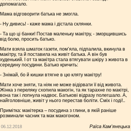
допомагало.
Мама відговорити батька не змогла.
- Ну дивись! - каже мама і дістала склянки.
- Та що ці банки! Постав маленьку макітру, - зморщившись
від болю, просить батько.
Мати взяла шматок газети, пом’яла, підпалила, вкинула в
макітру, та й поставила на живіт батька. А він був
худенький. І от та макітра стала втягувати шкіру з живота в
середину посудини. Батько кричить:
- Знімай, бо й кишки втягне в цю кляту макітру!
Мати хоче зняти, та ніяк не може відірвати її від живота.
Жінка з переляку схопила макогін, та як тарахне по макітрі,
вона так і лопнула надвоє. Батькові відразу полегшало. А,
найголовніше, живіт у нього перестав боліти. Сміх і годі!..
Примітка: макітерка – посудина з глини, в якій раніше
розминали часник та мак макогоном.
06.12.2018
Раїса Кам’янецька