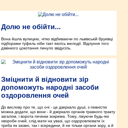
Долю не обійти...
Вона йшла вулицею, чітко відбиваючи по львівській бруківці
підборами туфель ніби такт якоїсь мелодії. Відлуння того
дзвінкого цокотання линуло звідусіль.
Зміцнити й відновити зір
допоможуть народні засоби
оздоровлення очей
До вислову про те, що очі - це дзеркало душі, з певністю
можна додати, що вони - й дзеркало органів травного тракту
загалом, і ворота печінки зокрема. Тому, лікуючи будь-які
хвороби очей, слід мати на увазі, що оздоровлювати їх
треба як ззовні, так і зсередини, й не тільки органи зору, а й