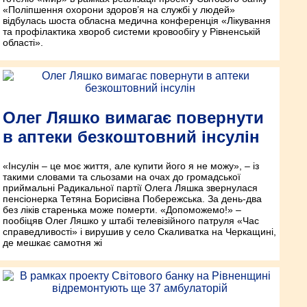
«Поліпшення охорони здоров’я на службі у людей»
відбулась шоста обласна медична конференція «Лікування
та профілактика хвороб системи кровообігу у Рівненській
області».
Олег Ляшко вимагає повернути
в аптеки безкоштовний інсулін
«Інсулін – це моє життя, але купити його я не можу», – із
такими словами та сльозами на очах до громадської
приймальні Радикальної партії Олега Ляшка звернулася
пенсіонерка Тетяна Борисівна Побережська. За день-два
без ліків старенька може померти. «Допоможемо!» –
пообіцяв Олег Ляшко у штабі телевізійного патруля «Час
справедливості» і вирушив у село Скаливатка на Черкащині,
де мешкає самотня жі