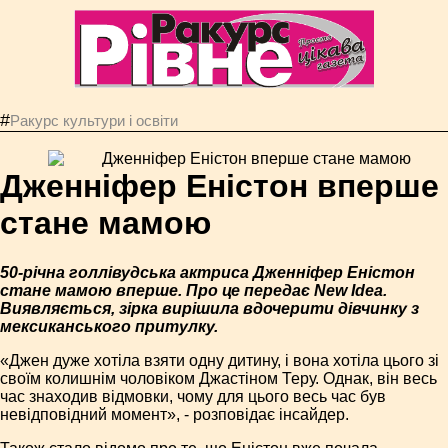
#
Ракурс культури і освіти
Дженніфер Еністон вперше
стане мамою
50-річна голлівудська актриса Дженніфер Еністон
стане мамою вперше. Про це передає New Idea.
Виявляється, зірка вирішила вдочерити дівчинку з
мексиканського притулку.
«Джен дуже хотіла взяти одну дитину, і вона хотіла цього зі
своїм колишнім чоловіком Джастіном Теру. Однак, він весь
час знаходив відмовки, чому для цього весь час був
невідповідний момент», - розповідає інсайдер.