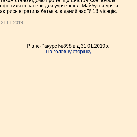
Також стало відомо про те, що Еністон вже почала
оформляти папери для удочеріння. Майбутня дочка
актриси втратила батьків, в даний час їй 13 місяців.
31.01.2019
Рівне-Ракурс №898 від 31.01.2019p.
На головну сторінку