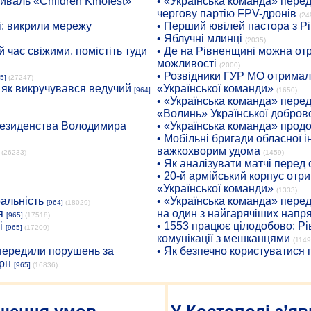
иваль «Children Kinofest»
• «Українська команда» пере
чергову партію FPV-дронів
(24
: викрили мережу
• Перший ювілей пастора з Р
• Яблучні млинці
(2035)
 час свіжими, помістіть туди
• Де на Рівненщині можна отр
можливості
(2000)
• Розвідники ГУР МО отримали
5]
(27247)
: як викручувався ведучий
«Української команди»
[964]
(1650)
• «Українська команда» пере
«Волинь» Української доброво
президенства Володимира
• «Українська команда» про
• Мобільні бригади обласної 
важкохворим удома
(26233)
(1459)
• Як аналізувати матчі перед
• 20-й армійський корпус от
«Української команди»
(1333)
ральність
• «Українська команда» пере
[964]
(18029)
я
на один з найгарячіших напр
[965]
(17518)
і
• 1553 працює цілодобово: Рі
[965]
(17209)
комунікації з мешканцями
(1149
опередили порушень за
• Як безпечно користуватися
рн
[965]
(16836)