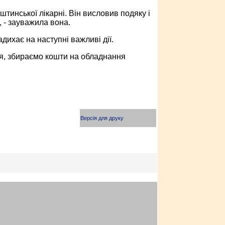
тинської лікарні. Він висловив подяку і
, - зауважила вона.
дихає на наступні важливі дії.
я, збираємо кошти на обладнання
Версія для друку