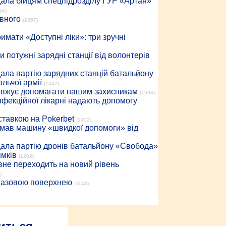
дала бійцям спецпідрозділу ГУР «Артан»
94)
івного
(2357)
имати «Доступні ліки»: три зручні
 потужні зарядні станції від волонтерів
дала партію зарядних станцій батальйону
льчої армії
(1642)
довжує допомагати нашим захисникам
(1594)
інфекційної лікарні надають допомогу
 ставкою на Pokerbet
(1402)
римав машину «швидкої допомоги» від
дала партію дронів батальйону «Свобода»
ямків
(1202)
вне переходить на новий рівень
)
 газовою поверхнею
(1143)