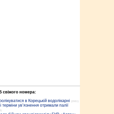
5 свіжого номера:
ролікуватися в Корецькій водолікарні
(2661)
 терміни ув’язнення отримали палії
3)