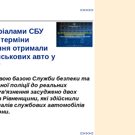
=>>>=
ріалами СБУ
 терміни
ння отримали
йськових авто у
у
овою базою Служби безпеки та
ної поліції до реальних
ув’язнення засуджено двох
 Рівненщини, які здійснили
палів службових автомобілів
ни.
=>>>=