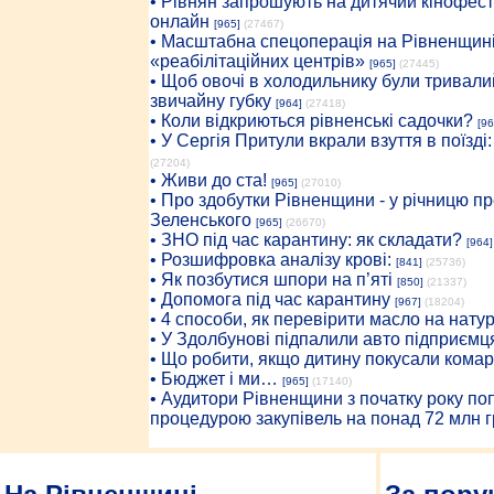
• Рівнян запрошують на дитячий кінофест
онлайн
[965]
(27467)
• Масштабна спецоперація на Рівненщині
«реабілітаційних центрів»
[965]
(27445)
• Щоб овочі в холодильнику були тривалий
звичайну губку
[964]
(27418)
• Коли відкриються рівненські садочки?
[96
• У Сергія Притули вкрали взуття в поїзді
(27204)
• Живи до ста!
[965]
(27010)
• Про здобутки Рівненщини - у річницю 
Зеленського
[965]
(26670)
• ЗНО під час карантину: як складати?
[964]
• Розшифровка аналізу крові:
[841]
(25736)
• Як позбутися шпори на п’яті
[850]
(21337)
• Допомога під час карантину
[967]
(18204)
• 4 способи, як перевірити масло на нату
• У Здолбунові підпалили авто підприємц
• Що робити, якщо дитину покусали комар
• Бюджет і ми…
[965]
(17140)
• Аудитори Рівненщини з початку року п
процедурою закупівель на понад 72 млн г