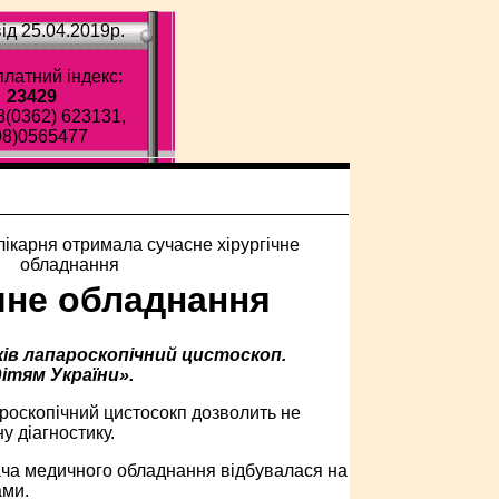
ід 25.04.2019p.
латний індекс:
23429
8(0362) 623131,
98)0565477
ічне обладнання
ків лапароскопічний цистоскоп.
ітям України».
ароскопічний цистосокп дозволить не
у діагностику.
дача медичного обладнання відбувалася на
ами.