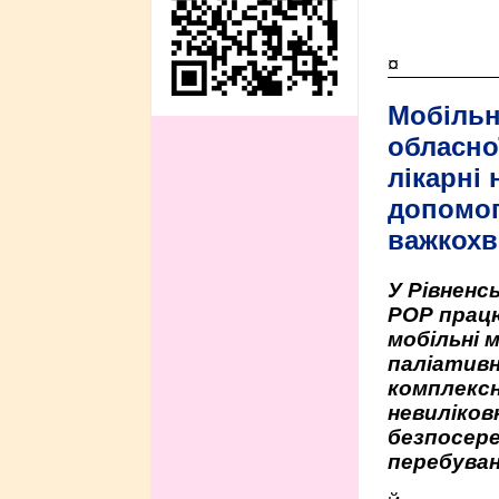
¤
Мобільн
обласно
лікарні
допомо
важкохв
У Рівненсь
РОР працю
мобільні 
паліативн
комплексн
невиліко
безпосере
перебуван