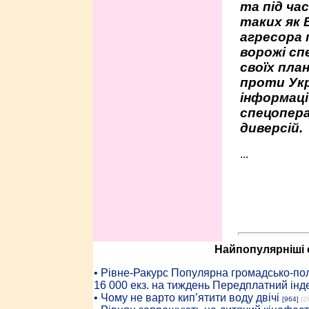
та під час
таких як 
агресора 
ворожі сп
своїх пла
проти Укр
інформаці
спецопера
диверсій.
...
Найпопулярніші с
• Рiвне-Ракурс Популярна громадсько-пол
16 000 екз. на тиждень Передплатний інд
• Чому не варто кип’ятити воду двічі
[964]
(2