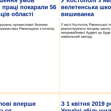
шення умов
У Костополі з’я
 праці покарали 56
велетенська шко
ців області
вишиванка
рушень промислової безпеки
У місті Костопіль Рівненської о
дприємствах Рівненщини з початку
реконструюють місцеву школу
непривабливої будівлі це буд
навчальний заклад.
лові вперше
З 1 квітня 2019 р
ться
Україні збільши