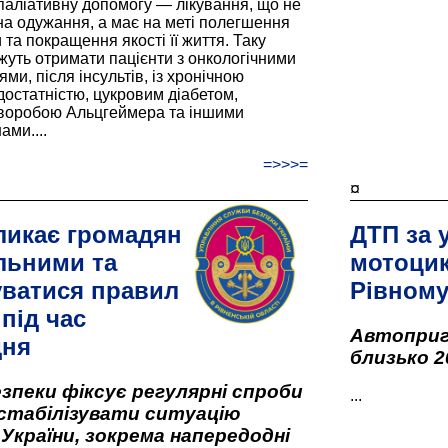
паліативну допомогу — лікування, що не
а одужання, а має на меті полегшення
та покращення якості її життя. Таку
жуть отримати пацієнти з онкологічними
и, після інсультів, із хронічною
остатністю, цукровим діабетом,
хворобою Альцгеймера та іншими
ами....
=>>>=
¤
ликає громадян
ДТП за 
льними та
мотоцик
ватися правил
Рівном
під час
Автоприго
дня
близько 2
зпеки фіксує регулярні спроби
...
стабілізувати ситуацію
 України, зокрема напередодні