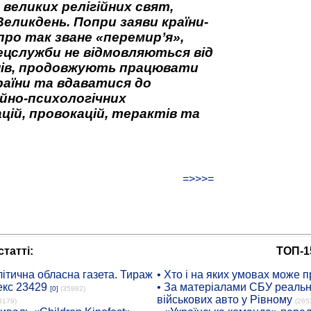
 великих релігійних свят,
Великдень. Попри заяви країни-
про так зване «перемир’я»,
ецслужби не відмовляються від
нів, продовжують працювати
аїни та вдаватися до
йно-психологічних
цій, провокацій, терактів та
=>>>=
татті:
ТОП-1
ітична обласна газета. Тираж
• Хто і на яких умовах може п
екс 23429
• За матеріалами СБУ реальні
[0]
(35982)
військових авто у Рівному
8179)
(265