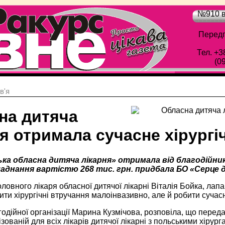
№910 в
Передп
Тел. +3
(0
в'я
на дитяча
ня отримала сучасне хірург
ька обласна дитяча лікарня» отримала від благодійни
аднання вартістю 268 тис. грн. придбала БО «Серце д
ловного лікаря обласної дитячої лікарні Віталія Бойка, лап
ити хірургічні втручання малоінвазивно, але й робити сучасн
одійної організації Марина Кузмічова, розповіла, що пере
ізованій для всіх лікарів дитячої лікарні з польськими хірург