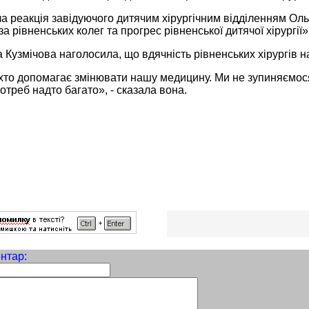
 реакція завідуючого дитячим хірургічним відділенням Ольш
за рівненських колег та прогрес рівненської дитячої хірургії»
Кузмічова наголосила, що вдячність рівненських хірургів на
 хто допомагає змінювати нашу медицину. Ми не зупиняємос
потреб надто багато», - сказала вона.
нтар: