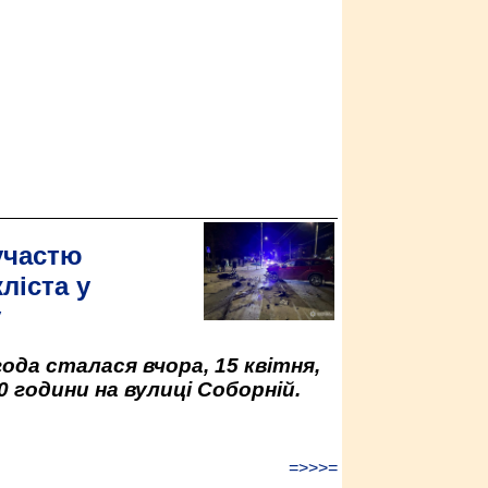
участю
ліста у
у
да сталася вчора, 15 квітня,
0 години на вулиці Соборній.
=>>>=