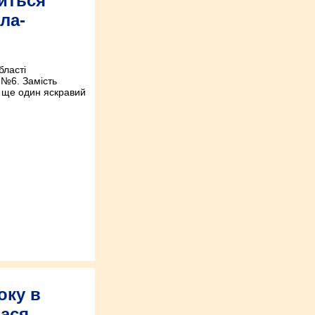
виться
ла-
бласті
 №6. Замість
е ще один яскравий
оку в
лася