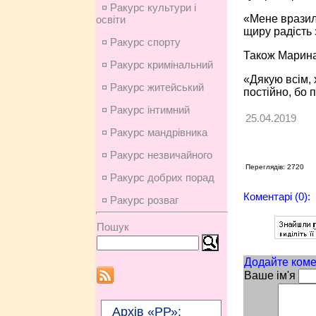
¤ Ракурс культури і
«Мене вразила
освіти
щиру радість 
¤ Ракурс спорту
Також Марина 
¤ Ракурс кримінальний
«Дякую всім,
¤ Ракурс житейський
постійно, бо 
¤ Ракурс інтимний
25.04.2019
¤ Ракурс мандрівника
¤ Ракурс незвичайного
Переглядів: 2720
¤ Ракурс добрих порад
Коментарі (0):
¤ Ракурс розваг
Пошук
Додайте коме
Ваше ім'я
Архів «РР»: