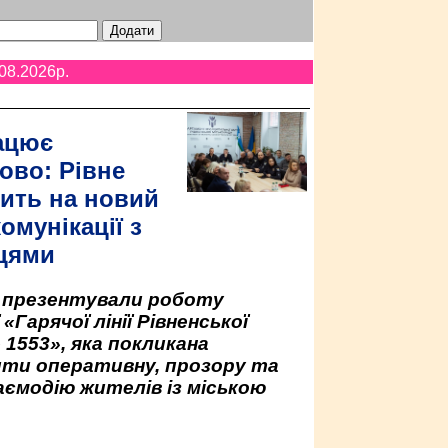
08.2026p.
ацює
ово: Рівне
ить на новий
омунікації з
цями
у презентували роботу
«Гарячої лінії Рівненської
 1553», яка покликана
ити оперативну, прозору та
аємодію жителів із міською