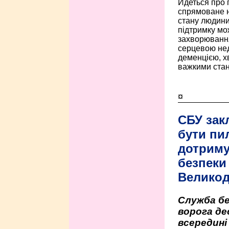
Йдеться про 
спрямоване н
стану людини 
підтримку мо
захворюванням
серцевою нед
деменцією, 
важкими стан
¤
СБУ зак
бути пи
дотриму
безпеки 
Велико
Служба бе
ворога де
всередині