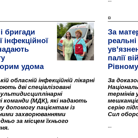
¤
і бригади
За мате
ї інфекційної
реальні
 надають
ув’язне
гу
палії ві
орим удома
Рівном
кій обласній інфекційній лікарні
За доказ
ють дві спеціалізовані
Національ
мультидисциплінарні
термінів 
і команди (МДК), які надають
мешканців
у допомогу пацієнтам із
серію під
вними захворюваннями
Сил оборо
дньо за місцем їхнього
...
ня.