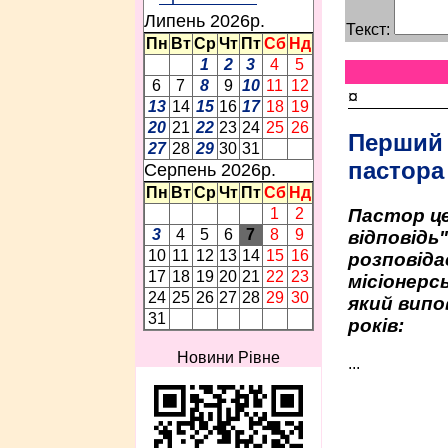
Липень 2026p.
Текст:
Пн
Вт
Ср
Чт
Пт
Сб
Нд
1
2
3
4
5
6
7
8
9
10
11
12
¤
13
14
15
16
17
18
19
20
21
22
23
24
25
26
Перший
27
28
29
30
31
пастора
Серпень 2026p.
Пн
Вт
Ср
Чт
Пт
Сб
Нд
Пастор це
1
2
3
4
5
6
7
8
9
відповідь
10
11
12
13
14
15
16
розповіда
17
18
19
20
21
22
23
місіонерсь
24
25
26
27
28
29
30
який випо
31
років:
Новини Рівне
...