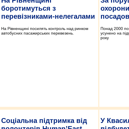
На Рівненщині
За пору
боротимуться з
охорони
перевізниками-нелегалами
посадов
На Рівненщині посилять контроль над ринком
Понад 2000 по
автобусних пасажирських перевезень.
усунено на пі
року
Соціальна підтримка від
У Кваси
волонтерів Human’East
відбуде