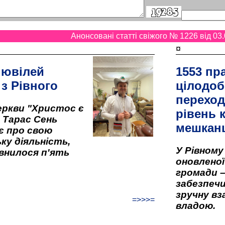
Анонсовані статті свіжого № 1226 від 03.
¤
 ювілей
1553 пр
 з Рівного
цілодоб
переход
ркви "Христос є
рівень к
" Тарас Сень
мешкан
є про свою
ку діяльність,
У Рівном
внилося п'ять
оновленої 
громади –
забезпеч
зручну вз
=>>>=
владою.
...