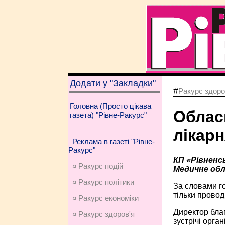
Додати у "Закладки"
#
Ракурс здоро
Головна (Просто цікава
Облас
газета) "Рівне-Ракурс"
лікар
Реклама в газеті "Рівне-
Ракурс"
КП «Рівненс
¤ Ракурс подій
Медичне обл
¤ Ракурс політики
За словами го
тільки провод
¤ Ракурс економiки
Директор благ
¤ Ракурс здоров'я
зустрічі орган