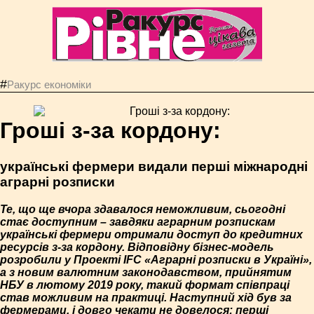
#
Ракурс економiки
Гроші з-за кордону:
українські фермери видали перші міжнародні
аграрні розписки
Те, що ще вчора здавалося неможливим, сьогодні
стає доступним – завдяки аграрним розпискам
українські фермери отримали доступ до кредитних
ресурсів з-за кордону. Відповідну бізнес-модель
розробили у Проекті IFC «Аграрні розписки в Україні»,
а з новим валютним законодавством, прийнятим
НБУ в лютому 2019 року, такий формат співпраці
став можливим на практиці. Наступний хід був за
фермерами, і довго чекати не довелося: перші