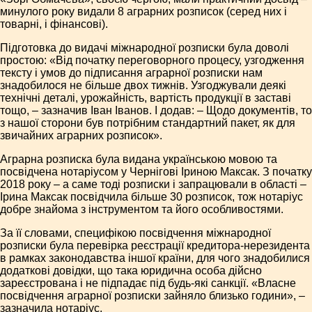
минулого року видали 8 аграрних розписок (серед них і
товарні, і фінансові).
Підготовка до видачі міжнародної розписки була доволі
простою: «Від початку переговорного процесу, узгодження
тексту і умов до підписання аграрної розписки нам
знадобилося не більше двох тижнів. Узгоджували деякі
технічні деталі, урожайність, вартість продукції в заставі
тощо, – зазначив Іван Іванов. І додав: – Щодо документів, то
з нашої сторони був потрібним стандартний пакет, як для
звичайних аграрних розписок».
Аграрна розписка була видана українською мовою та
посвідчена нотаріусом у Чернігові Іриною Максак. З початку
2018 року – а саме тоді розписки і запрацювали в області –
Ірина Максак посвідчила більше 30 розписок, тож нотаріус
добре знайома з інструментом та його особливостями.
За її словами, специфікою посвідчення міжнародної
розписки була перевірка реєстрації кредитора-нерезидента
в рамках законодавства іншої країни, для чого знадобилися
додаткові довідки, що така юридична особа дійсно
зареєстрована і не підпадає під будь-які санкції. «Власне
посвідчення аграрної розписки зайняло близько години», –
зазначила нотаріус.