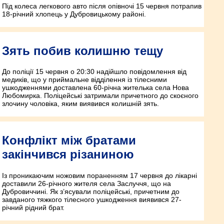
Під колеса легкового авто після опівночі 15 червня потрапив
18-річний хлопець у Дубровицькому районі.
Зять побив колишню тещу
До поліції 15 червня о 20:30 надійшло повідомлення від
медиків, що у приймальне відділення із тілесними
ушкодженнями доставлена 60-річна жителька села Нова
Любомирка. Поліцейські затримали причетного до скоєного
злочину чоловіка, яким виявився колишній зять.
Конфлікт між братами
закінчився різаниною
Із проникаючим ножовим пораненням 17 червня до лікарні
доставили 26-річного жителя села Заслуччя, що на
Дубровиччині. Як з’ясували поліцейські, причетним до
завданого тяжкого тілесного ушкодження виявився 27-
річний рідний брат.