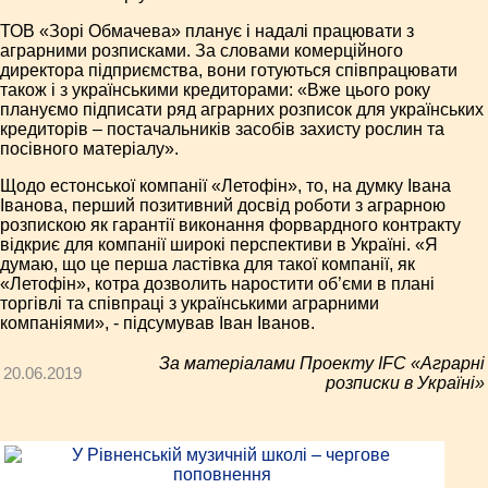
ТОВ «Зорі Обмачева» планує і надалі працювати з
аграрними розписками. За словами комерційного
директора підприємства, вони готуються співпрацювати
також і з українськими кредиторами: «Вже цього року
плануємо підписати ряд аграрних розписок для українських
кредиторів – постачальників засобів захисту рослин та
посівного матеріалу».
Щодо естонської компанії «Летофін», то, на думку Івана
Іванова, перший позитивний досвід роботи з аграрною
розпискою як гарантії виконання форвардного контракту
відкриє для компанії широкі перспективи в Україні. «Я
думаю, що це перша ластівка для такої компанії, як
«Летофін», котра дозволить наростити об’єми в плані
торгівлі та співпраці з українськими аграрними
компаніями», - підсумував Іван Іванов.
За матеріалами Проекту IFC «Аграрні
20.06.2019
розписки в Україні»