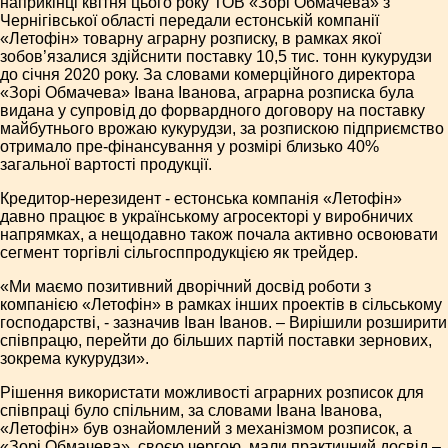
наприкінці квітня цього року ТОВ «Зорі Обмачева» з
Чернігівської області передали естонській компанії
«Летофін» товарну аграрну розписку, в рамках якої
зобов’язалися здійснити поставку 10,5 тис. тонн кукурудзи
до січня 2020 року. За словами комерційного директора
«Зорі Обмачева» Івана Іванова, аграрна розписка була
видана у супровід до форвардного договору на поставку
майбутнього врожаю кукурудзи, за розпискою підприємство
отримало пре-фінансування у розмірі близько 40%
загальної вартості продукції.
Кредитор-нерезидент - естонська компанія «Летофін»
давно працює в українському агросекторі у виробничих
напрямках, а нещодавно також почала активно освоювати
сегмент торгівлі сільгосппродукцією як трейдер.
«Ми маємо позитивний дворічний досвід роботи з
компанією «Летофін» в рамках інших проектів в сільському
господарстві, - зазначив Іван Іванов. – Вирішили розширити
співпрацю, перейти до більших партій поставки зернових,
зокрема кукурудзи».
Рішення використати можливості аграрних розписок для
співпраці було спільним, за словами Івана Іванова,
«Летофін» був ознайомлений з механізмом розписок, а
«Зорі Обмачева», своєю чергою, мали практичний досвід –