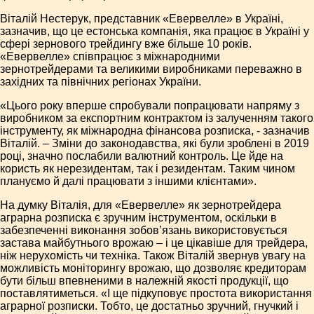
Віталій Нестерук, представник «Евервелле» в Україні,
зазначив, що це естонська компанія, яка працює в Україні у
сфері зернового трейдингу вже більше 10 років.
«Евервелле» співпрацює з міжнародними
зернотрейдерами та великими виробниками переважно в
західних та північних регіонах України.
«Цього року вперше спробували попрацювати напряму з
виробником за експортним контрактом із залученням такого
інструменту, як міжнародна фінансова розписка, - зазначив
Віталій. – Зміни до законодавства, які були зроблені в 2019
році, значно послабили валютний контроль. Це йде на
користь як нерезидентам, так і резидентам. Таким чином
плануємо й далі працювати з іншими клієнтами».
На думку Віталія, для «Евервелле» як зернотрейдера
аграрна розписка є зручним інструментом, оскільки в
забезпеченні виконання зобов’язань використовується
застава майбутнього врожаю – і це цікавіше для трейдера,
ніж нерухомість чи техніка. Також Віталій звернув увагу на
можливість моніторингу врожаю, що дозволяє кредиторам
бути більш впевненими в належній якості продукції, що
поставлятиметься. «І ще підкуповує простота використання
аграрної розписки. Тобто, це достатньо зручний, гнучкий і