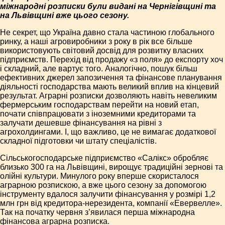
міжнародні розписки були видані на Чернігівщині та
на Львівщині вже цього сезону.
Не секрет, що Україна давно стала частиною глобального
ринку, а наші агровиробники з року в рік все більше
використовують світовий досвід для розвитку власних
підприємств. Перехід від продажу «з поля» до експорту хоч
і складний, але вартує того. Аналогічно, пошук більш
ефективних джерел запозичення та фінансове планування
діяльності господарства мають великий вплив на кінцевий
результат. Аграрні розписки дозволяють навіть невеликим
фермерським господарствам перейти на новий етап,
почати співпрацювати з іноземними кредиторами та
залучати дешевше фінансування на рівні з
агрохолдингами. І, що важливо, це не вимагає додаткової
складної підготовки чи штату спеціалістів.
Сільськогосподарське підприємство «Салікс» обробляє
близько 300 га на Львівщині, вирощує традиційні зернові та
олійні культури. Минулого року вперше скористалося
аграрною розпискою, а вже цього сезону за допомогою
інструменту вдалося залучити фінансування у розмірі 1,2
млн грн від кредитора-нерезидента, компанії «Евервелле».
Так на початку червня з’явилася перша міжнародна
фінансова аграрна розписка.