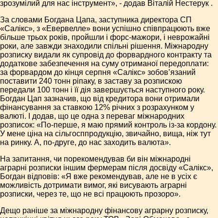
зрозумілий для нас інструмент», - додав Віталій Нестерук .
За словами Богдана Цапа, заступника директора СП
«Салікс», з «Евервелле» вони успішно співпрацюють вже
більше трьох років, пройшли і форс-мажори, і неврожайні
роки, але завжди знаходили спільні рішення. Міжнародну
розписку видали як супровід до форвардного контракту та
додаткове забезпечення на суму отриманої передоплати:
за форвардом до кінця серпня «Салікс» зобов’язаний
поставити 240 тонн ріпаку, в заставу за розпискою
передали 100 тонн і її дія завершується наступного року.
Богдан Цап зазначив, що від кредитора вони отримали
фінансування за ставкою 12% річних з розрахунком у
валюті. І додав, що це одна з переваг міжнародних
розписок: «По-перше, я маю прямий контроль із-за кордону.
У мене ціна на сільгосппродукцію, звичайно, вища, ніж тут
на ринку. А, по-друге, до нас заходить валюта».
На запитання, чи порекомендував би він міжнародні
аграрні розписки іншим фермерам після досвіду «Салікс»,
Богдан відповів: «Я вже рекомендував, але не в усіх є
можливість дотримати вимог, які висувають аграрні
розписки, через те, що не всі працюють прозоро».
Дещо раніше за міжнародну фінансову аграрну розписку,