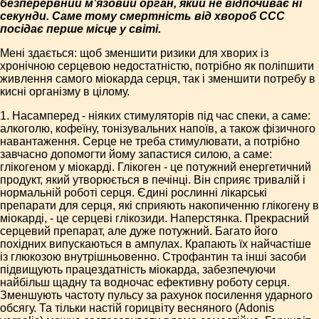
безперервний м’язовий орган, який не відпочиває ні
секунди. Саме тому смертність від хвороб ССС
посідає перше місце у світі.
Мені здається: щоб зменшити ризики для хворих із
хронічною серцевою недостатністю, потрібно як поліпшити
живлення самого міокарда серця, так і зменшити потребу в
кисні організму в цілому.
1. Насамперед - ніяких стимуляторів під час спеки, а саме:
алкоголю, кофеїну, тонізувальних напоїв, а також фізичного
навантаження. Серце не треба стимулювати, а потрібно
завчасно допомогти йому запастися силою, а саме:
глікогеном у міокарді. Глікоген - це потужний енергетичний
продукт, який утворюється в печінці. Він сприяє тривалій і
нормальній роботі серця. Єдині рослинні лікарські
препарати для серця, які сприяють накопиченню глікогену в
міокарді, - це серцеві глікозиди. Наперстянка. Прекрасний
серцевий препарат, але дуже потужний. Багато його
похідних випускаються в ампулах. Крапають їх найчастіше
із глюкозою внутрішньовенно. Строфантин та інші засоби
підвищують працездатність міокарда, забезпечуючи
найбільш щадну та водночас ефективну роботу серця.
Зменшують частоту пульсу за рахунок посилення ударного
обсягу. Та тільки настій горицвіту весняного (Adonis