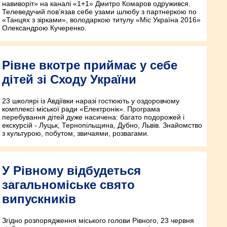
навиворіт» на каналі «1+1» Дмитро Комаров одружився.
Телеведучий пов’язав себе узами шлюбу з партнеркою по
«Танцях з зірками», володаркою титулу «Міс Україна 2016»
Олександрою Кучеренко.
Рівне вкотре приймає у себе
дітей зі Сходу України
23 школярі із Авдіївки наразі гостюють у оздоровчому
комплексі міської ради «Електронік». Програма
перебування дітей дуже насичена: багато подорожей і
екскурсій - Луцьк, Тернопільщина, Дубно, Львів. Знайомство
з культурою, побутом, звичаями, розвагами.
У Рівному відбудеться
загальноміське свято
випускників
Згідно розпорядження міського голови Рівного, 23 червня