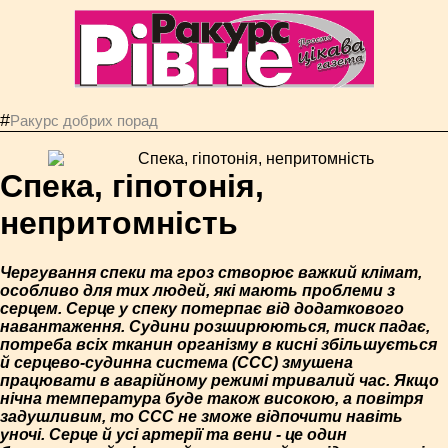
#
Ракурс добрих порад
Спека, гіпотонія,
непритомність
Чергування спеки та гроз створює важкий клімат,
особливо для тих людей, які мають проблеми з
серцем. Серце у спеку потерпає від додаткового
навантаження. Судини розширюються, тиск падає,
потреба всіх тканин організму в кисні збільшується
й серцево-судинна система (ССС) змушена
працювати в аварійному режимі тривалий час. Якщо
нічна температура буде також високою, а повітря
задушливим, то ССС не зможе відпочити навіть
уночі. Серце й усі артерії та вени - це один