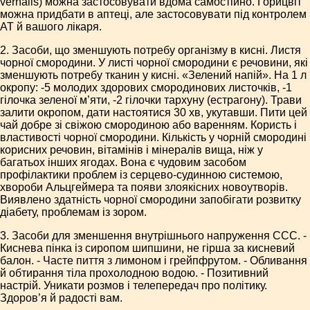
vernalis) можна застосовувати вдома самостійно. Горицвіт
можна придбати в аптеці, але застосовувати під контролем
АТ й вашого лікаря.
2. Засоби, що зменшують потребу організму в кисні. Листя
чорної смородини. У листі чорної смородини є речовини, які
зменшують потребу тканин у кисні. «Зелений напій». На 1 л
окропу: -5 молодих здорових смородинових листочків, -1
гілочка зеленої м’яти, -2 гілочки тархуну (естрагону). Трави
залити окропом, дати настоятися 30 хв, укутавши. Пити цей
чай добре зі свіжою смородиною або варенням. Користь і
властивості чорної смородини. Кількість у чорній смородині
корисних речовин, вітамінів і мінералів вища, ніж у
багатьох інших ягодах. Вона є чудовим засобом
профілактики проблем із серцево-судинною системою,
хвороби Альцгеймера та появи злоякісних новоутворів.
Виявлено здатність чорної смородини запобігати розвитку
діабету, проблемам із зором.
3. Засоби для зменшення внутрішнього напруження ССС. -
Киснева пінка із сиропом шипшини, не гірша за кисневий
балон. - Часте пиття з лимоном і грейпфрутом. - Обливання
й обтирання тіла прохолодною водою. - Позитивний
настрій. Уникати розмов і телепередач про політику.
Здоров’я й радості вам.