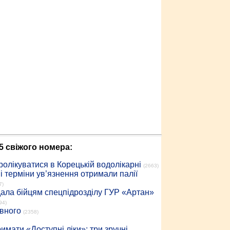
5 свіжого номера:
ролікуватися в Корецькій водолікарні
(2663)
 терміни ув’язнення отримали палії
7)
дала бійцям спецпідрозділу ГУР «Артан»
94)
івного
(2358)
имати «Доступні ліки»: три зручні