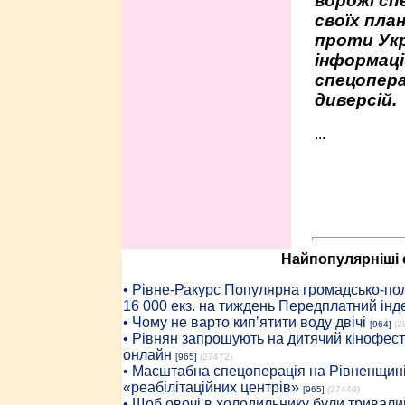
ворожі сп
своїх пла
проти Укр
інформаці
спецопера
диверсій.
...
Найпопулярніші с
• Рiвне-Ракурс Популярна громадсько-пол
16 000 екз. на тиждень Передплатний інд
• Чому не варто кип’ятити воду двічі
[964]
(2
• Рівнян запрошують на дитячий кінофест
онлайн
[965]
(27472)
• Масштабна спецоперація на Рівненщині
«реабілітаційних центрів»
[965]
(27449)
• Щоб овочі в холодильнику були тривалий