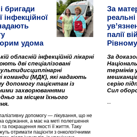
і бригади
За мате
ї інфекційної
реальні
 надають
ув’язне
гу
палії ві
орим удома
Рівном
кій обласній інфекційній лікарні
За доказ
ють дві спеціалізовані
Національ
мультидисциплінарні
термінів 
і команди (МДК), які надають
мешканців
у допомогу пацієнтам із
серію під
вними захворюваннями
Сил оборо
дньо за місцем їхнього
...
ня.
паліативну допомогу — лікування, що не
а одужання, а має на меті полегшення
та покращення якості її життя. Таку
жуть отримати пацієнти з онкологічними