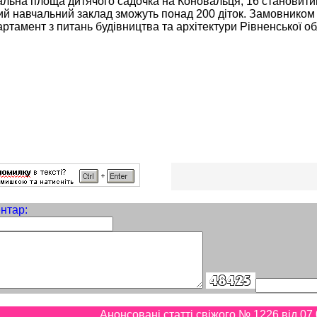
альна площа дитячого садочка на Коновальця, 16 становити
ий навчальний заклад зможуть понад 200 діток. Замовником 
ртамент з питань будівництва та архітектури Рівненської о
нтар:
Анонсовані статті свіжого № 1226 від 07.