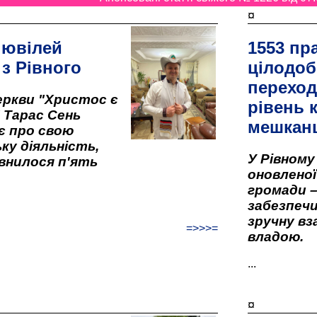
¤
 ювілей
1553 пр
 з Рівного
цілодоб
переход
ркви "Христос є
рівень к
" Тарас Сень
мешкан
є про свою
ку діяльність,
У Рівном
внилося п'ять
оновленої 
громади –
забезпеч
зручну вз
=>>>=
владою.
...
¤