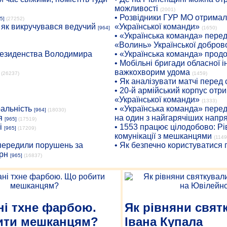
можливості
(2001)
• Розвідники ГУР МО отримали
5]
(27252)
: як викручувався ведучий
«Української команди»
[964]
(1650)
• «Українська команда» пере
«Волинь» Української доброво
президенства Володимира
• «Українська команда» про
• Мобільні бригади обласної 
важкохворим удома
(26237)
(1459)
• Як аналізувати матчі перед
• 20-й армійський корпус от
«Української команди»
(1333)
ральність
• «Українська команда» пере
[964]
(18030)
я
на один з найгарячіших напр
[965]
(17519)
і
• 1553 працює цілодобово: Рі
[965]
(17209)
комунікації з мешканцями
(1149
опередили порушень за
• Як безпечно користуватися
рн
[965]
(16837)
ні тхне фарбою.
Як рівняни свят
ити мешканцям?
Івана Купала