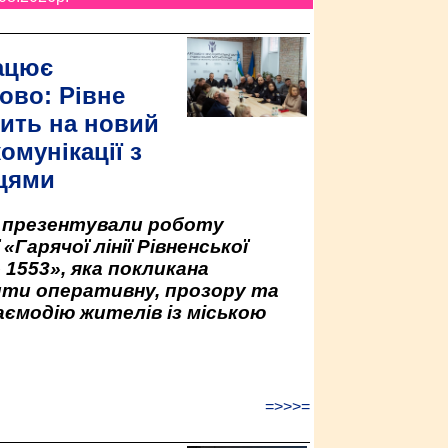
ацює
ово: Рівне
ить на новий
омунікації з
цями
у презентували роботу
«Гарячої лінії Рівненської
 1553», яка покликана
ити оперативну, прозору та
аємодію жителів із міською
=>>>=