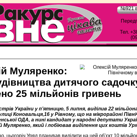
№921 в
Передп
Тел. +3
(0
ій Муляренко:
удівництва дитячого садочк
но 25 мільйонів гривень
істрів України у п’ятницю, 5 липня, виділив 22 мільй
улиці Коновальця,16 у Рівному, що на мікрорайоні Півн
нської ОДА, а нині кандидат у народні депутати Украї
й Муляренко, який і лобіював виділення цих коштів Ур
, цьогоріч Уряд планував виділити на цей об’єкт 10 мільйо