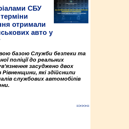
ріалами СБУ
 терміни
ння отримали
йськових авто у
у
овою базою Служби безпеки та
ної поліції до реальних
ув’язнення засуджено двох
 Рівненщини, які здійснили
палів службових автомобілів
ни.
=>>>=