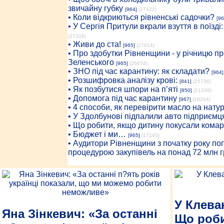
звичайну губку
[964]
(27422)
• Коли відкриються рівненські садочки?
[96
• У Сергія Притули вкрали взуття в поїзді
(27208)
• Живи до ста!
[965]
(27014)
• Про здобутки Рівненщини - у річницю 
Зеленського
[965]
(26674)
• ЗНО під час карантину: як складати?
[964]
• Розшифровка аналізу крові:
[841]
(25736)
• Як позбутися шпори на п’яті
[850]
(21338)
• Допомога під час карантину
[967]
(18204)
• 4 способи, як перевірити масло на нату
• У Здолбунові підпалили авто підприємц
• Що робити, якщо дитину покусали комар
• Бюджет і ми…
[965]
(17140)
• Аудитори Рівненщини з початку року п
процедурою закупівель на понад 72 млн г
У Клева
Яна Зінкевич: «За останні
Що роб