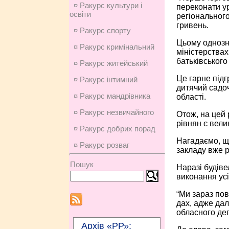
¤ Ракурс культури і
переконати ур
освіти
регіонального
гривень.
¤ Ракурс спорту
Цьому однозн
¤ Ракурс кримінальний
міністерствах
батьківського 
¤ Ракурс житейський
Це гарне підг
¤ Ракурс інтимний
дитячий садоч
¤ Ракурс мандрівника
області.
¤ Ракурс незвичайного
Отож, на цей 
рівнян є вели
¤ Ракурс добрих порад
Нагадаємо, що
¤ Ракурс розваг
закладу вже 
Пошук
Наразі будів
виконання ус
“Ми зараз пов
дах, адже дал
обласного деп
Архів «РР»: