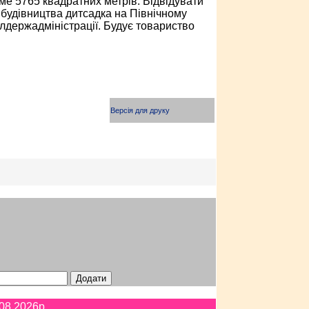
ме 5765 квадратних метрів. Відвідувати
будівництва дитсадка на Північному
блдержадміністрації. Будує товариство
Версія для друку
08.2026p.