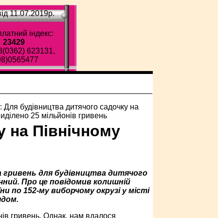
ід 11.07.2019p.
латний індекс:
23429
8(0362) 623131,
98)0565477
у на Північному
она гривень для будівництва дитячого
ічний. Про це повідомив колишній
ни по 152-му виборчому окрузі у місті
ядом.
нів гривень. Однак, нам вдалося