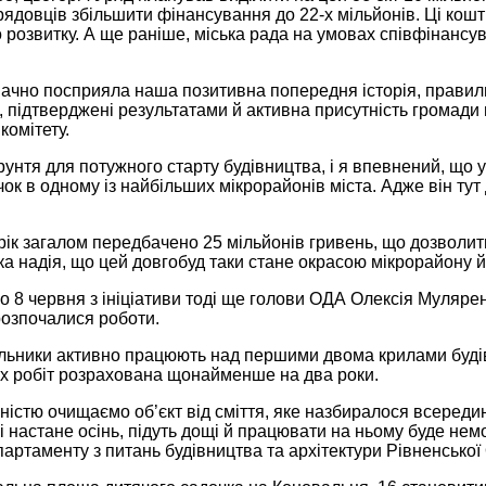
ядовців збільшити фінансування до 22-х мільйонів. Ці кошт
 розвитку. А ще раніше, міська рада на умовах співфінансу
ачно посприяла наша позитивна попередня історія, правиль
, підтверджені результатами й активна присутність громади
комітету.
рунтя для потужного старту будівництва, і я впевнений, що
ок в одному із найбільших мікрорайонів міста. Адже він тут 
рік загалом передбачено 25 мільйонів гривень, що дозволит
ка надія, що цей довгобуд таки стане окрасою мікрорайону й 
 8 червня з ініціативи тоді ще голови ОДА Олексія Мулярен
розпочалися роботи.
ельники активно працюють над першими двома крилами будів
іх робіт розрахована щонайменше на два роки.
ністю очищаємо об’єкт від сміття, яке назбиралося всередин
і настане осінь, підуть дощі й працювати на ньому буде нем
артаменту з питань будівництва та архітектури Рівненсько