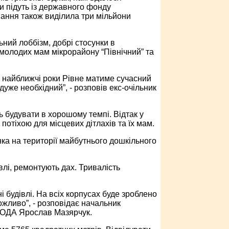
и підуть із державного фонду
вання також виділила три мільйони
ний лоббізм, добрі стосунки в
 молодих мам мікрорайону “Північний” та
 у найближчі роки Рівне матиме сучасний
дуже необхідний”, - розповів екс-очільник
ь будувати в хорошому темпі. Відтак у
потіхою для місцевих дітлахів та їх мам.
ка на території майбутнього дошкільного
лі, ремонтують дах. Тривалість
і будівлі. На всіх корпусах буде зроблено
ожливо”, - розповідає начальник
ї ОДА Ярослав Мазярчук.