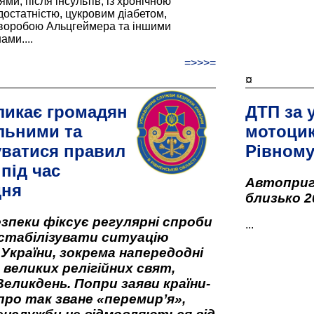
и, після інсультів, із хронічною
остатністю, цукровим діабетом,
хворобою Альцгеймера та іншими
ами....
=>>>=
¤
ликає громадян
ДТП за 
льними та
мотоцик
ватися правил
Рівном
під час
Автоприго
дня
близько 2
зпеки фіксує регулярні спроби
...
стабілізувати ситуацію
 України, зокрема напередодні
 великих релігійних свят,
Великдень. Попри заяви країни-
про так зване «перемир’я»,