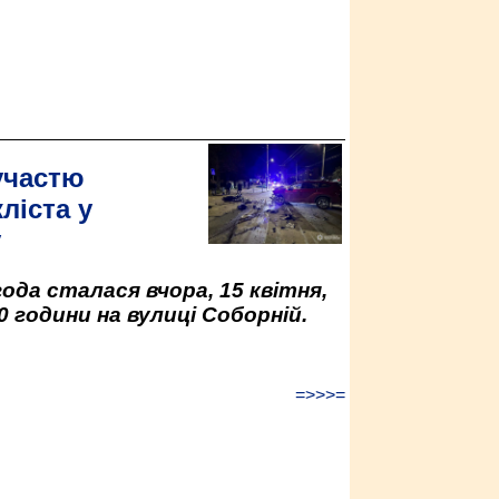
участю
ліста у
у
да сталася вчора, 15 квітня,
0 години на вулиці Соборній.
=>>>=