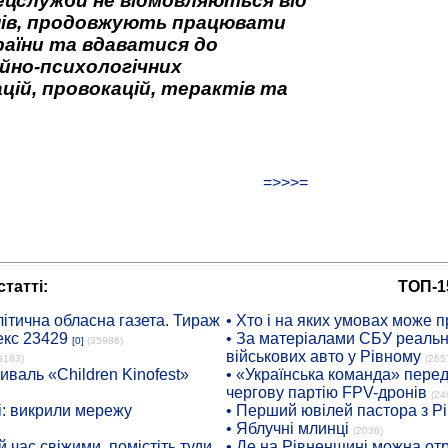
ецслужби не відмовляються від
нів, продовжують працювати
аїни та вдаватися до
йно-психологічних
цій, провокацій, терактів та
=>>>=
татті:
ТОП-1
ітична обласна газета. Тираж
• Хто і на яких умовах може п
екс 23429
• За матеріалами СБУ реальні
[0]
(35986)
військових авто у Рівному
8183)
(265
иваль «Children Kinofest»
• «Українська команда» пере
чергову партію FPV-дронів
(24
: викрили мережу
• Перший ювілей пастора з Р
• Яблучні млинці
(2036)
 час свіжими, помістіть туди
• Де на Рівненщині можна отр