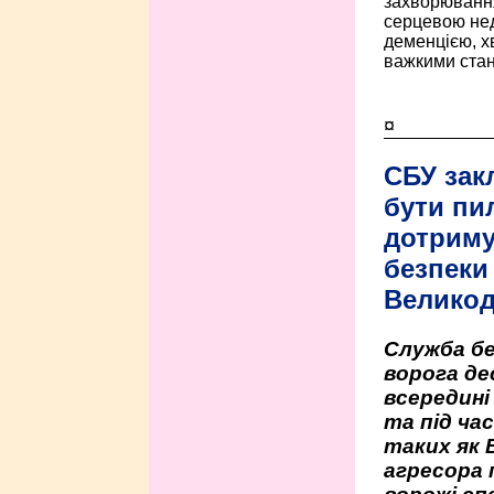
захворюванням
серцевою нед
деменцією, 
важкими стан
¤
СБУ зак
бути пи
дотриму
безпеки 
Велико
Служба бе
ворога де
всередині
та під час
таких як 
агресора 