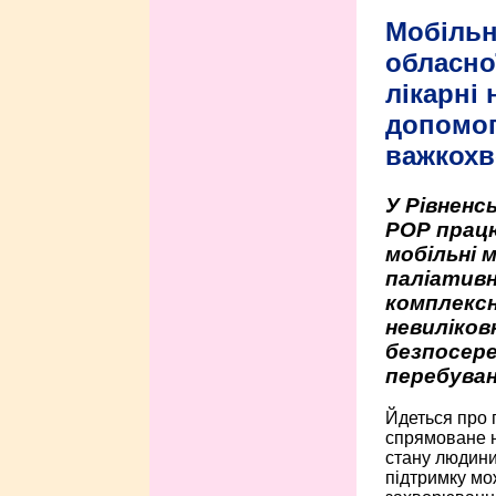
Мобільн
обласно
лікарні
допомо
важкохв
У Рівненсь
РОР працю
мобільні 
паліативн
комплексн
невиліко
безпосере
перебуван
Йдеться про 
спрямоване н
стану людини 
підтримку мо