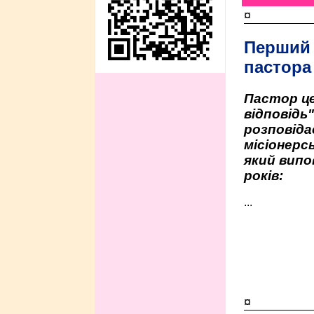
¤
Перший
пастора
Пастор це
відповідь
розповіда
місіонерсь
який випо
років:
...
¤