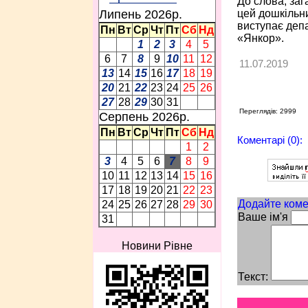
До слова, заг
цей дошкільн
Липень 2026p.
виступає депа
Пн
Вт
Ср
Чт
Пт
Сб
Нд
«Янкор».
1
2
3
4
5
6
7
8
9
10
11
12
11.07.2019
13
14
15
16
17
18
19
20
21
22
23
24
25
26
27
28
29
30
31
Переглядів: 2999
Серпень 2026p.
Пн
Вт
Ср
Чт
Пт
Сб
Нд
Коментарі (0):
1
2
3
4
5
6
7
8
9
10
11
12
13
14
15
16
17
18
19
20
21
22
23
Додайте коме
24
25
26
27
28
29
30
Ваше ім'я
31
Новини Рівне
Текст: