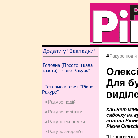
Додати у "Закладки"
#
Ракурс подій
Головна (Просто цікава
Олекс
газета) "Рівне-Ракурс"
Для б
Реклама в газеті "Рівне-
виділе
Ракурс"
¤ Ракурс подій
Кабінет мін
¤ Ракурс політики
садочку на в
голова Рівне
¤ Ракурс економiки
Рівне Олексі
¤ Ракурс здоров'я
“Першочергово