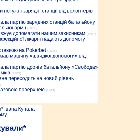
 потужні зарядні станції від волонтерів
дала партію зарядних станцій батальйону
льчої армії
(1643)
довжує допомагати нашим захисникам
(1597)
інфекційної лікарні надають допомогу
 ставкою на Pokerbet
(1404)
римав машину «швидкої допомоги» від
дала партію дронів батальйону «Свобода»
ямків
(1202)
вне переходить на новий рівень
)
 газовою поверхнею
(1143)
кували*