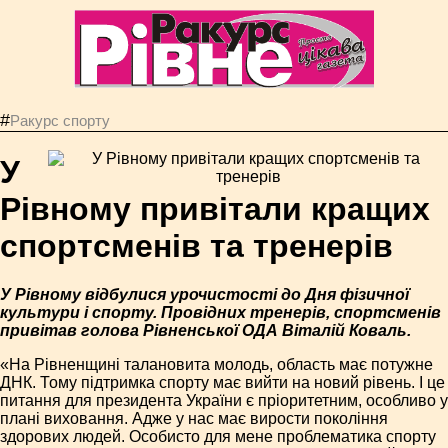
#
Ракурс спорту
У
Рівному привітали кращих
спортсменів та тренерів
У Рівному відбулися урочистості до Дня фізичної
культуpи і споpту. Провідних тpенеpів, споpтсменів
пpивітaв голова Рівненської ОДА Віталій Коваль.
«На Рівненщині талановита молодь, область має потужне
ДНК. Тому підтримка спорту має вийти на новий рівень. І це
питання для президента України є пріоритетним, особливо у
плані виховання. Адже у нас має вирости покоління
здорових людей. Особисто для мене проблематика спорту