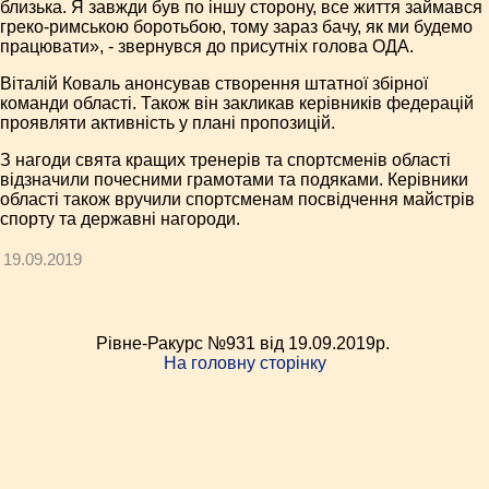
близька. Я завжди був по іншу сторону, все життя займався
греко-римською боротьбою, тому зараз бачу, як ми будемо
працювати», - звернувся до присутніх голова ОДА.
Віталій Коваль анонсував створення штатної збірної
команди області. Також він закликав керівників федерацій
проявляти активність у плані пропозицій.
З нагоди свята кращих тренерів та спортсменів області
відзначили почесними грамотами та подяками. Керівники
області також вручили спортсменам посвідчення майстрів
спорту та державні нагороди.
19.09.2019
Рівне-Ракурс №931 від 19.09.2019p.
На головну сторінку