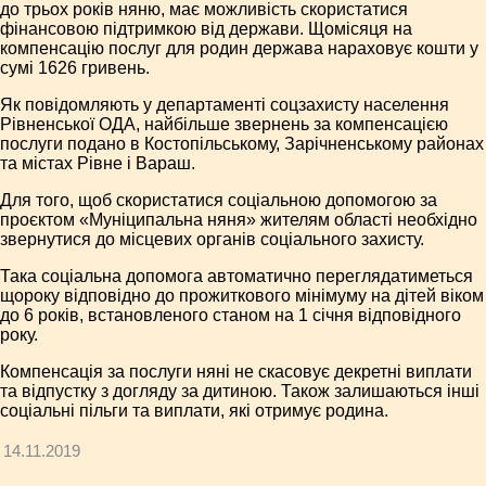
до трьох років няню, має можливість скористатися
фінансовою підтримкою від держави. Щомісяця на
компенсацію послуг для родин держава нараховує кошти у
сумі 1626 гривень.
Як повідомляють у департаменті соцзахисту населення
Рівненської ОДА, найбільше звернень за компенсацією
послуги подано в Костопільському, Зарічненському районах
та містах Рівне і Вараш.
Для того, щоб скористатися соціальною допомогою за
проєктом «Муніципальна няня» жителям області необхідно
звернутися до місцевих органів соціального захисту.
Така соціальна допомога автоматично переглядатиметься
щороку відповідно до прожиткового мінімуму на дітей віком
до 6 років, встановленого станом на 1 січня відповідного
року.
Компенсація за послуги няні не скасовує декретні виплати
та відпустку з догляду за дитиною. Також залишаються інші
соціальні пільги та виплати, які отримує родина.
14.11.2019