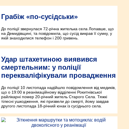
Грабіж «по-сусідськи»
До поліції звернулася 72-річна жителька села Лопавше, що
на Демидівщині, та повідомила, що сусід викрав її сумку, у
якій знаходилися телефон і 200 гривень.
Удар штахетиною виявився
смертельним: у поліції
перекваліфікували провадження
До поліції 10 листопада надійшло повідомлення від медиків,
що о 19:00 в реанімаційному відділенні Рокитнівської
райлікарні помер 20-річний житель Старого Села. Тяжкі
тілесні ушкодження, які призвели до смерті, йому завдав
другого листопада 18-річний юнак із сусіднього села.