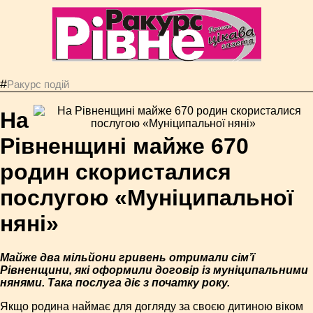
#
Ракурс подій
На
Рівненщині майже 670
родин скористалися
послугою «Муніципальної
няні»
Майже два мільйони гривень отримали сім’ї
Рівненщини, які оформили договір із муніципальними
нянями. Така послуга діє з початку року.
Якщо родина наймає для догляду за своєю дитиною віком