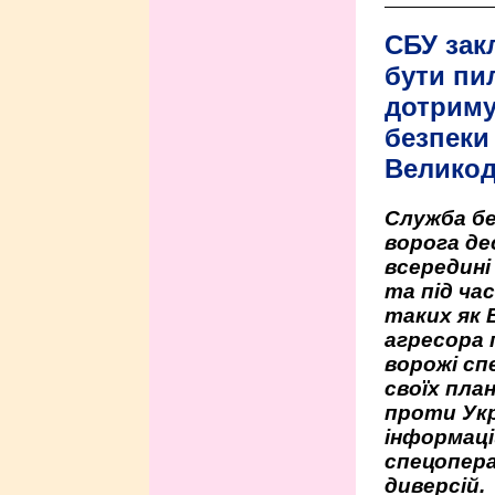
СБУ зак
бути пи
дотриму
безпеки 
Велико
Служба бе
ворога де
всередині
та під час
таких як 
агресора 
ворожі сп
своїх пла
проти Укр
інформаці
спецопера
диверсій.