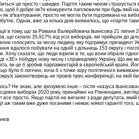
биться це просто і швидко. Партія таким чином страхується 
о, щоб її добре ім?я конкуренти паплюжили при будь-якій на
 як зґвалтування, просто не могла бути підтримана на вибо
бутнє. Однак, вже за кілька днів виявилось, що «партія так
ації в тому, що за Романа Валерійовича Іванісова 21 липня 
в, що склало 35,91?% від усіх виборців, які прийшли до дільн
вони голосують за чесну людину, яку підтримує президент 
ння вдалося побувати на одній з дільниць 153 округу і посп
. Хочу сказати, що люди вірили в те, що вони обрали гідног
нді «ЗЕ» побудує нову чесну і справедливу Україну. Що ми м
та, як це б зробив парламентарій в європейській країні. Йо
 що було б логічно, хоча б з точки зору політичного виживан
окрузі законотворець не провів прес-конференції, на якій би 
ось? Не знаю, але зрозуміло інше – після «казуса Іванісов
сцевих виборах 2020 року, принаймні на Рівненщині, вигляд
т все просто. Якщо партія не виганяє з ради депутата, який 
ії аж таким вже дуже поганими і немає ніякої гарантії того, 
онєв