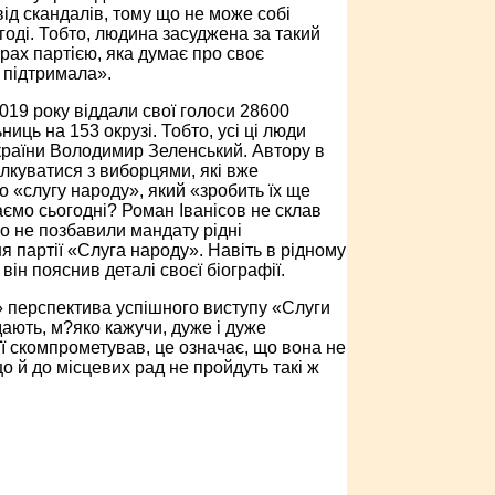
від скандалів, тому що не може собі
годі. Тобто, людина засуджена за такий
рах партією, яка думає про своє
и підтримала».
2019 року віддали свої голоси 28600
иць на 153 окрузі. Тобто, усі ці люди
України Володимир Зеленський. Автору в
ілкуватися з виборцями, які вже
о «слугу народу», який «зробить їх ще
аємо сьогодні? Роман Іванісов не склав
го не позбавили мандату рідні
ня партії «Слуга народу». Навіть в рідному
він пояснив деталі своєї біографії.
а» перспектива успішного виступу «Слуги
ають, м?яко кажучи, дуже і дуже
її скомпрометував, це означає, що вона не
що й до місцевих рад не пройдуть такі ж