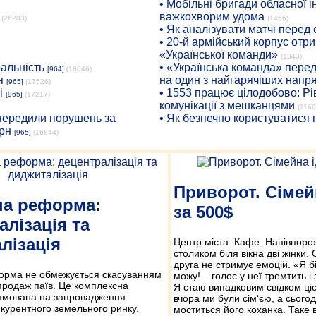
• Мобільні бригади обласної 
важкохворим удома
(26283)
(1466)
• Як аналізувати матчі перед
• 20-й армійський корпус от
«Української команди»
(1343)
ральність
• «Українська команда» пере
[964]
(18046)
я
на один з найгарячіших напр
[965]
(17526)
і
• 1553 працює цілодобово: Рі
[965]
(17217)
комунікації з мешканцями
(1160
опередили порушень за
• Як безпечно користуватися
рн
[965]
(16844)
Приворот. Сімей
на реформа:
за 500$
алізація та
лізація
Центр міста. Кафе. Напівпорож
столиком біля вікна дві жінки.
друга не стримує емоцій. «Я б
орма не обмежується скасуванням
можу! – голос у неї тремтить і
продаж паїв. Це комплексна
Я стаю випадковим свідком ці
ямована на запровадження
вчора ми були сім‘єю, а сьогод
нкурентного земельного ринку.
моститься його коханка. Таке в