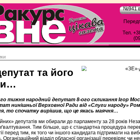
№941 в
Передп
Тел. +3
(0
ики
епутат та його
ги…
го тижня народний депутат 8-ого скликання Ігор Мо
тат нинішньої Верховної Ради від «Слуги народу» Рома
я, то спочатку вирішив, що це якась маячня…
йних» депутатів ми обирали до парламенту за 28 років Неза
зґвалтування. Тим більше, що є стандартна процедура перев
тії перед тим, як того чи іншого кандидата підтримати на в
. Організаційний відділ обласної організації перевіряє чи 