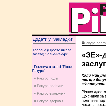
Додати у "Закладки"
#
Ракурс політ
Головна (Просто цікава
«ЗЕ»-д
газета) "Рівне-Ракурс"
заслу
Реклама в газеті "Рівне-
Ракурс"
Коли минуло
¤ Ракурс подій
те, що депу
зґвалтуванн
¤ Ракурс політики
Різних «досто
¤ Ракурс економiки
що сиділи за 
політичні пар
¤ Ракурс здоров'я
досить проста