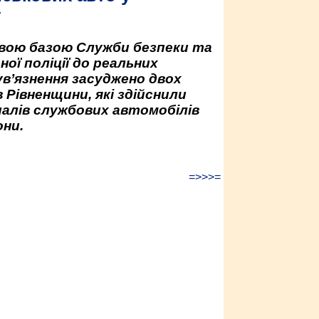
у
овою базою Служби безпеки та
ної поліції до реальних
ув’язнення засуджено двох
 Рівненщини, які здійснили
палів службових автомобілів
ни.
=>>>=