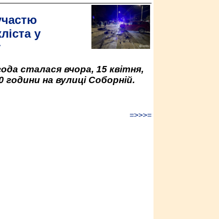
участю
ліста у
у
да сталася вчора, 15 квітня,
0 години на вулиці Соборній.
=>>>=