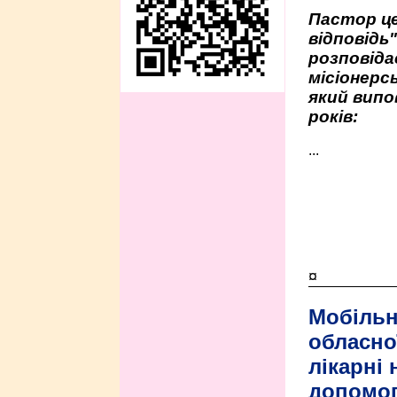
Пастор це
відповідь
розповіда
місіонерсь
який випо
років:
...
¤
Мобільн
обласно
лікарні
допомо