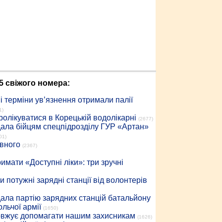
5 свіжого номера:
 терміни ув’язнення отримали палії
1)
ролікуватися в Корецькій водолікарні
(2677)
дала бійцям спецпідрозділу ГУР «Артан»
01)
івного
(2367)
имати «Доступні ліки»: три зручні
 потужні зарядні станції від волонтерів
дала партію зарядних станцій батальйону
льчої армії
(1650)
довжує допомагати нашим захисникам
(1626)