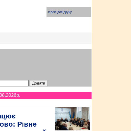
Версія для друку
08.2026p.
ацює
ово: Рівне