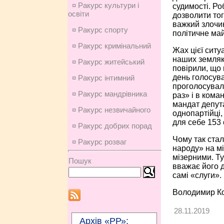
¤ Ракурс культури і
судимості. Ро
освіти
дозволити тог
важкий злочин
¤ Ракурс спорту
політичне май
¤ Ракурс кримінальний
Жах цієї ситу
наших землякі
¤ Ракурс житейський
повірили, що 
день голосува
¤ Ракурс інтимний
проголосували
¤ Ракурс мандрівника
раз» і в кома
мандат депута
¤ Ракурс незвичайного
однопартійці,
для себе 153 
¤ Ракурс добрих порад
Чому так стал
¤ Ракурс розваг
народу» на мі
мізерними. Ту
Пошук
вважає його д
самі «слуги».
Володимир К
28.11.2019
Архів «РР»: