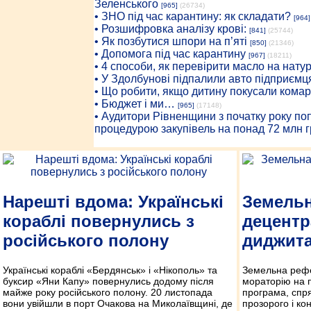
Зеленського
[965]
(26734)
• ЗНО під час карантину: як складати?
[964]
• Розшифровка аналізу крові:
[841]
(25744)
• Як позбутися шпори на п’яті
[850]
(21346)
• Допомога під час карантину
[967]
(18211)
• 4 способи, як перевірити масло на нату
• У Здолбунові підпалили авто підприємц
• Що робити, якщо дитину покусали комар
• Бюджет і ми…
[965]
(17148)
• Аудитори Рівненщини з початку року п
процедурою закупівель на понад 72 млн г
Нарешті вдома: Українські
Земель
кораблі повернулись з
децентр
російського полону
диджита
Українські кораблі «Бердянськ» і «Нікополь» та
Земельна реф
буксир «Яни Капу» повернулись додому після
мораторію на 
майже року російського полону. 20 листопада
програма, спр
вони увійшли в порт Очакова на Миколаївщині, де
прозорого і ко