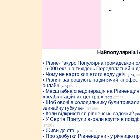
...
Найпопулярніші с
• Рiвне-Ракурс Популярна громадсько-пол
16 000 екз. на тиждень Передплатний інд
• Чому не варто кип’ятити воду двічі
[964]
(2
• Рівнян запрошують на дитячий кінофест
онлайн
[965]
(27526)
• Масштабна спецоперація на Рівненщині
«реабілітаційних центрів»
[965]
(27509)
• Щоб овочі в холодильнику були тривалий
звичайну губку
[964]
(27466)
• Коли відкриються рівненські садочки?
[96
• У Сергія Притули вкрали взуття в поїзді
(27253)
• Живи до ста!
[965]
(27073)
• Про здобутки Рівненщини - у річницю 