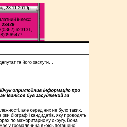
ід 28.11.2019p.
латний індекс:
23429
8(0362) 623131,
98)0565477
сійчук оприлюднив інформацію про
н Іванісов був засуд­жений за
лежності, але серед них не було таких,
ірки біографії кандидатів, яку проводять
иборах по мажоритарному округу. Вона
немає у громадянина якоїсь погашеної