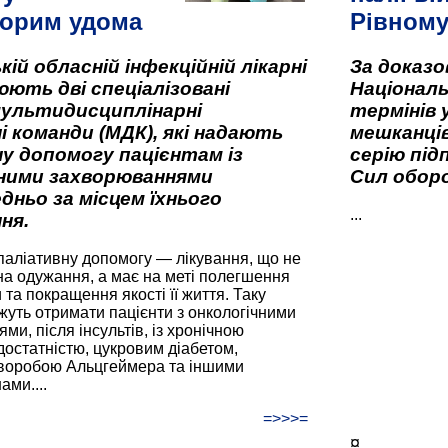
орим удома
Рівном
кій обласній інфекційній лікарні
За доказ
ють дві спеціалізовані
Національ
мультидисциплінарні
термінів 
і команди (МДК), які надають
мешканців
у допомогу пацієнтам із
серію під
вними захворюваннями
Сил оборо
дньо за місцем їхнього
...
ня.
паліативну допомогу — лікування, що не
а одужання, а має на меті полегшення
та покращення якості її життя. Таку
жуть отримати пацієнти з онкологічними
и, після інсультів, із хронічною
остатністю, цукровим діабетом,
хворобою Альцгеймера та іншими
ами....
=>>>=
¤