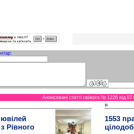
нтар:
Анонсовані статті свіжого № 1226 від 07.
¤
 ювілей
1553 пр
 з Рівного
цілодоб