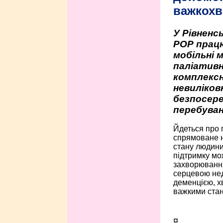
важкохв
У Рівненсь
РОР працю
мобільні 
паліативн
комплексн
невиліко
безпосере
перебуван
Йдеться про 
спрямоване н
стану людини 
підтримку мо
захворюванням
серцевою нед
деменцією, 
важкими стан
¤