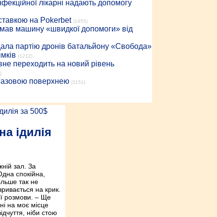
інфекційної лікарні надають допомогу
 ставкою на Pokerbet
(1455)
римав машину «швидкої допомоги» від
дала партію дронів батальйону «Свобода»
ямків
(1212)
вне переходить на новий рівень
)
 газовою поверхнею
(1151)
на ідилія
ній зал. За
 Одна спокійна,
ільше так не
 зривається на крик.
єї розмови. – Ще
ні на моє місце
ідчуття, ніби стою