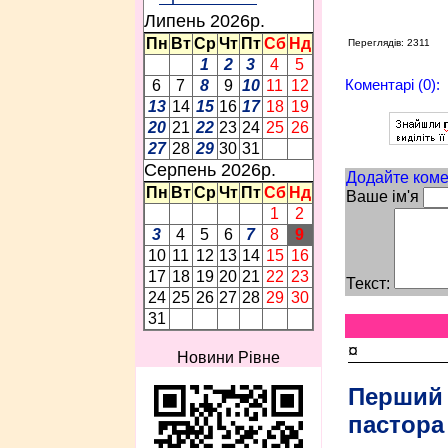
Липень 2026p.
Пн
Вт
Ср
Чт
Пт
Сб
Нд
Переглядів: 2311
1
2
3
4
5
Коментарі (0):
6
7
8
9
10
11
12
13
14
15
16
17
18
19
20
21
22
23
24
25
26
27
28
29
30
31
Серпень 2026p.
Додайте коме
Пн
Вт
Ср
Чт
Пт
Сб
Нд
Ваше ім'я
1
2
3
4
5
6
7
8
9
10
11
12
13
14
15
16
17
18
19
20
21
22
23
Текст:
24
25
26
27
28
29
30
31
¤
Новини Рівне
Перший
пастора