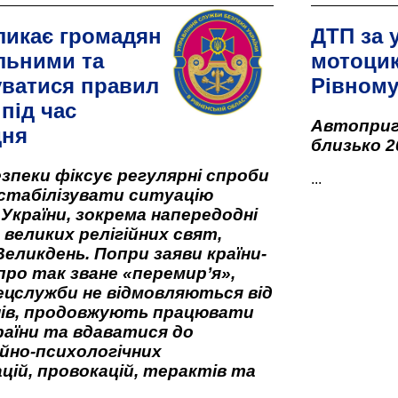
ликає громадян
ДТП за 
льними та
мотоцик
ватися правил
Рівном
під час
Автоприго
дня
близько 2
зпеки фіксує регулярні спроби
...
стабілізувати ситуацію
 України, зокрема напередодні
 великих релігійних свят,
Великдень. Попри заяви країни-
про так зване «перемир’я»,
ецслужби не відмовляються від
нів, продовжують працювати
аїни та вдаватися до
йно-психологічних
цій, провокацій, терактів та