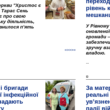
переход
ркви "Христос є
рівень к
" Тарас Сень
мешкан
є про свою
ку діяльність,
У Рівном
внилося п'ять
оновленої 
громади –
забезпеч
зручну вз
=>>>=
владою.
...
¤
і бригади
За мате
ї інфекційної
реальні
 надають
ув’язне
гу
палії ві