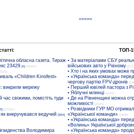
=>>>=
татті:
ТОП-1
ітична обласна газета. Тираж
• За матеріалами СБУ реальні
екс 23429
військових авто у Рівному
[0]
(36097)
(272
• Хто і на яких умовах може п
8235)
иваль «Children Kinofest»
• «Українська команда» пере
чергову партію FPV-дронів
(25
: викрили мережу
• Перший ювілей пастора з Р
• Яблучні млинці
(2043)
 час свіжими, помістіть туди
• Де на Рівненщині можна отр
можливості
(2010)
• Розвідники ГУР МО отримали
5]
(27301)
: як викручувався ведучий
«Української команди»
[964]
(1660)
• «Українська команда» пере
«Волинь» Української доброво
президенства Володимира
• «Українська команда» про