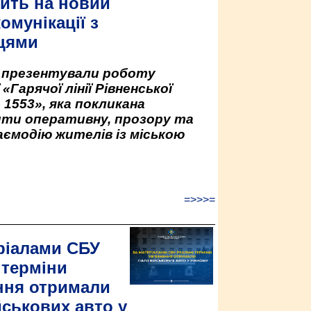
ить на новий
омунікації з
цями
у презентували роботу
«Гарячої лінії Рівненської
 1553», яка покликана
ити оперативну, прозору та
аємодію жителів із міською
=>>>=
ріалами СБУ
 терміни
ння отримали
йськових авто у