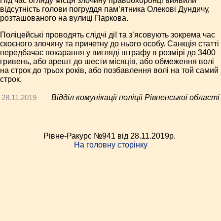
Під час огляду місця злочину правоохоронці виявили
відсутність голови погруддя пам’ятника Олекові Дундичу,
розташованого на вулиці Паркова.
Поліцейські проводять слідчі дії та з’ясовують зокрема час
скоєного злочину та причетну до нього особу. Санкція статті
передбачає покарання у вигляді штрафу в розмірі до 3400
гривень, або арешт до шести місяців, або обмеження волі
на строк до трьох років, або позбавлення волі на той самий
строк.
28.11.2019
Відділ комунікації поліції Рівненської області
Рівне-Ракурс №941 від 28.11.2019p.
На головну сторінку