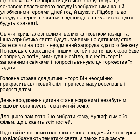
Що стосується сервіровки дитячого столу, то краще
яскравою пластикового посуду із зображеними на ній
улюбленими героями дітей годі й шукати. Підберіть до
посуду паперові серветки з відповідною тематикою, і діти
будуть в захваті.
Свічки, кришталеві келихи, великі квіткові композиції та
інша атрибутика свята будуть зайвими на дитячому столі.
Зате свічки на торті - неодмінний запорука вдалого бенкету.
Попередьте своїх дітей і інших гостей про те, що скоро буде
сюрприз, а потім, вимкнувши світло, піднесіть торт із
запаленими свічками і попросіть винуватця торжества їх
задути.
Головна страва для дитини - торт. Він неодмінно
прикрасить святковий стіл і принесе масу веселощів і
радості дітям.
День народження дитини стане яскравим і незабутнім,
якщо ви організуєте тематичний вечір.
Для цього вам потрібно вибрати казку, мультфільм або
фільм, що цікавить всіх гостей.
Підготуйте костюми головних героїв, придумайте конкурси,
що відображають тематику свята, а також прикрасьте