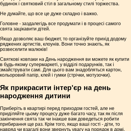
будинок і святковий стіл в загальному стилі торжества.
Не думайте, що все це дуже складно і важко.
Головне - заздалегідь все продумати і в процесі самого
свята зацікавити дітей.
Якщо дозволяє ваш бюджет, то організуйте прихід додому
ряджених артистів, клоунів. Вони точно знають, як
розвеселити малюків!
Святкові ковпаки на День народження ви можете як купити
в будь-якому супермаркеті, у відділі подарунків, так і
змайструвати самі. Для цього вам знадобляться картон,
кольоровий папір, клей і гумки (стрічки, мотузочки).
Як прикрасити інтер'єр на день
народження дитини
Приберіть в квартирі перед приходом гостей, але не
приділяйте цьому процесу дуже багато часу, так як після
закінчення свята так чи інакше вам доведеться робити
прибирання ще раз. Крім того, якщо ваші гості - діти, то
навряд чи взагалі вони звернуть увагу на порядок в домі.