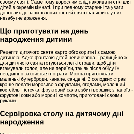
своєму святі. Саме тому дорослим слід накривати стіл для
дітей в окремій кімнаті. І при певному старанні та уваги
дорослих до запитів юних гостей свято залишить у них
незабутнє враження.
Що приготувати на день
народження дитини
Рецепти дитячого свята варто обговорити і з самою
дитиною. Адже фантазія дітей невичерпна. Традиційно ж
для дитячого свята готуються легкі страви, щоб діти
вгамували голод, але не переїли, так як після обіду їм
неодмінно захочеться пограти. Можна приготувати
маленькі бутерброди, канапе, сандвічі. З солодких страв
краще подати морозиво з фруктами, ягодами, молочний
коктейль, тістечка, фруктовий салат, збиті вершки; з напоїв -
фруктові соки або морси і компоти, приготовані своїми
руками.
Сервіровка столу на дитячому дні
народження