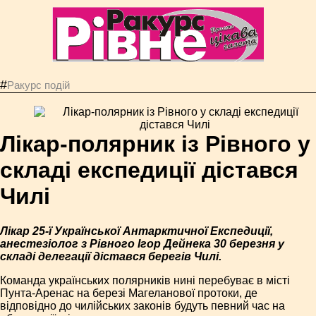
#
Ракурс подій
Лікар-полярник із Рівного у
складі експедиції дістався
Чилі
Лікар 25-ї Української Антарктичної Експедиції,
анестезіолог з Рівного Ігор Дейнека 30 березня у
складі делегації дістався берегів Чилі.
Команда українських полярників нині перебуває в місті
Пунта-Аренас на березі Магеланової протоки, де
відповідно до чилійських законів будуть певний час на