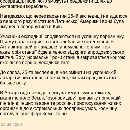
обсервації, після чого зможуть продовжити шлях до
Антарктиди кораблем.
Нагадаємо, що через карантин 25-ій експедиції не вдалося
з першого разу дістатися Латинської Америки і вона була
змушена повернутися в Київ.
Учасники експедиції сподіваються на успішну перезмінку.
Цьому наразі сприяє навіть глобальне потепління. В
Антарктиці цей рік видався аномально теплим, тож
акваторія станції буде вільною від криги впродовж усього
квітня. Бо у “нормальні” роки станція закривається кригою
вже після першої декади квітня”.
До слова, 25-та експедиція має змінити на українській
антарктичній станції своїх колег, які там працюють вже
більше року.
В Антарктиді вчені досліджуватимуть зміни клімату,
магнітне поле Землі, “озонову діру”, динаміку популяцій
пінгвінів, інших тварин та рослин, пристосування живих
організмів до екстремальних полярних умов, космічну
погоду в іоносфері Землі тощо.
02.04.2020