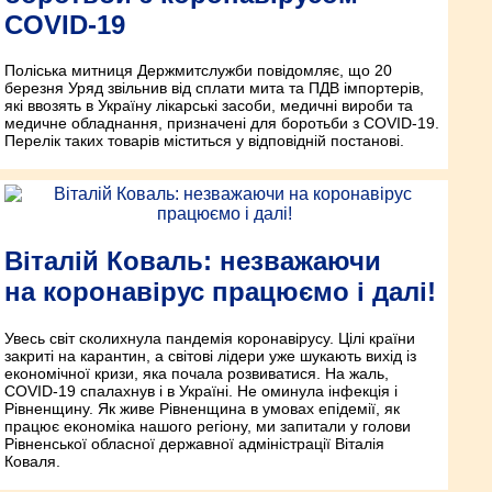
COVID-19
Поліська митниця Держмитслужби повідомляє, що 20
березня Уряд звільнив від сплати мита та ПДВ імпортерів,
які ввозять в Україну лікарські засоби, медичні вироби та
медичне обладнання, призначені для боротьби з COVID-19.
Перелік таких товарів міститься у відповідній постанові.
Віталій Коваль: незважаючи
на коронавірус працюємо і далі!
Увесь світ сколихнула пандемія коронавірусу. Цілі країни
закриті на карантин, а світові лідери уже шукають вихід із
економічної кризи, яка почала розвиватися. На жаль,
COVID-19 спалахнув і в Україні. Не оминула інфекція і
Рівненщину. Як живе Рівненщина в умовах епідемії, як
працює економіка нашого регіону, ми запитали у голови
Рівненської обласної державної адміністрації Віталія
Коваля.