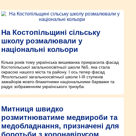
На Костопільщині сільську
школу розмалювали у
національні кольори
Кілька років тому українська вишиванка прикрасила фасад
Костопільської загальноосвітньої школи №5, яка стала
окрасою нашого міста та району. І ось тепер фасад
Яполотьської загальноосвітньої школи І-ІІІ ступенів
замайорів жовто-блакитними національними барвами та
радує зображенням українського тризуба.
Митниця швидко
розмитнюватиме медвироби та
медобладнання, призначені для
боротьби з коронавірусом