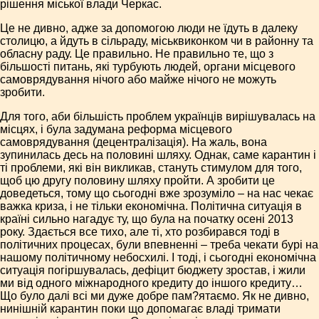
рішення міської влади Черкас.
Це не дивно, адже за допомогою люди не їдуть в далеку
столицю, а йдуть в сільраду, міськвиконком чи в районну та
обласну раду. Це правильно. Не правильно те, що з
більшості питань, які турбують людей, органи місцевого
самоврядування нічого або майже нічого не можуть
зробити.
Для того, аби більшість проблем українців вирішувалась на
місцях, і була задумана реформа місцевого
самоврядування (децентралізація). На жаль, вона
зупинилась десь на половині шляху. Однак, саме карантин і
ті проблеми, які він викликав, стануть стимулом для того,
щоб цю другу половину шляху пройти. А зробити це
доведеться, тому що сьогодні вже зрозуміло – на нас чекає
важка криза, і не тільки економічна. Політична ситуація в
країні сильно нагадує ту, що була на початку осені 2013
року. Здається все тихо, але ті, хто розбирався тоді в
політичних процесах, були впевненні – треба чекати бурі на
нашому політичному небосхилі. І тоді, і сьогодні економічна
ситуація погіршувалась, дефіцит бюджету зростав, і жили
ми від одного міжнародного кредиту до іншого кредиту…
Що було далі всі ми дуже добре пам?ятаємо. Як не дивно,
нинішній карантин поки що допомагає владі тримати