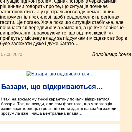
ситуацію під контролем. Однак, історія з черкаськими
рішеннями говорить про те, що ситуація починає
загострюватись, а у центральної влади немає інших
інструментів ніж силові, щоб невдоволення в регіонах
гасити. Це погано. Хоча поки що ситуація стабільна, але
починається передвиборча кампанія, а це вже серйозне
випробування, враховуючи те, що від тих людей, які
прийдуть у місцеву владу за підсумками місцевих виборів
буде залежати дуже і дуже багато…
07.05.2020
Володимир Конєв
Базари, що відкриваються…
І так, на восьмому тижні карантину почали відкриватися
базари. Так, не всюди, але сам факт того, що у торговців
закінчився терпець і гроші, що вони здатні на крайні заходи,
зрозуміла вже і наша центральна влада…