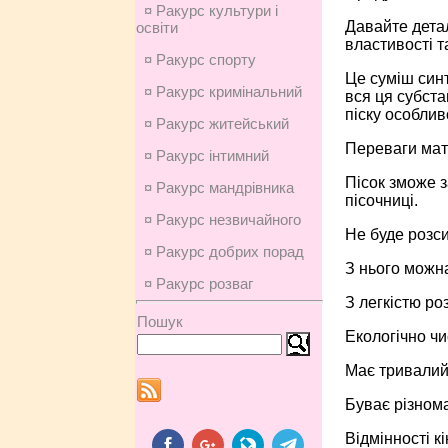
¤ Ракурс культури і
Давайте детал
освіти
властивості та
¤ Ракурс спорту
Це суміш синт
¤ Ракурс кримінальний
вся ця субста
піску особливо
¤ Ракурс житейський
Переваги мат
¤ Ракурс інтимний
Пісок зможе з
¤ Ракурс мандрівника
пісочниці.
¤ Ракурс незвичайного
Не буде розси
¤ Ракурс добрих порад
З нього можна
¤ Ракурс розваг
З легкістю ро
Пошук
Екологічно чи
Має тривалий 
Буває різнома
Відмінності к