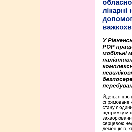
обласно
лікарні
допомо
важкохв
У Рівненсь
РОР працю
мобільні 
паліативн
комплексн
невиліко
безпосере
перебуван
Йдеться про 
спрямоване н
стану людини 
підтримку мо
захворюванням
серцевою нед
деменцією, 