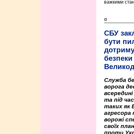
важкими стан
¤
СБУ зак
бути пи
дотриму
безпеки 
Велико
Служба бе
ворога де
всередині
та під час
таких як 
агресора 
ворожі сп
своїх пла
проти Укр