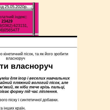
ід 25.05.2020p.
латний індекс:
23429
8(0362) 623131,
98)0565477
ити власноруч
уміш для ігор і веселих навчальних
айний пляжний вологий пісок, але
’який, як ніби тече крізь пальці,
гає форму під час ліплення.
ого піску і синтетичної добавки.
а інших країн.