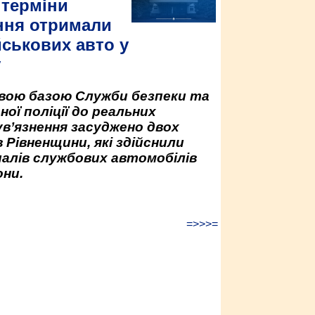
 терміни
ння отримали
йськових авто у
у
овою базою Служби безпеки та
ної поліції до реальних
ув’язнення засуджено двох
 Рівненщини, які здійснили
палів службових автомобілів
ни.
=>>>=