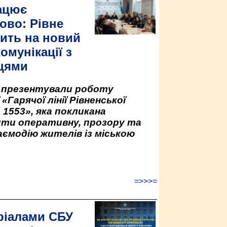
ацює
ово: Рівне
ить на новий
омунікації з
цями
у презентували роботу
«Гарячої лінії Рівненської
 1553», яка покликана
ити оперативну, прозору та
аємодію жителів із міською
=>>>=
ріалами СБУ