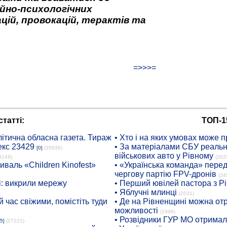
йно-психологічних
цій, провокацій, терактів та
=>>>=
татті:
ТОП-1
ітична обласна газета. Тираж
• Хто і на яких умовах може п
екс 23429
• За матеріалами СБУ реальні
[0]
(35936)
військових авто у Рівному
8149)
(262
иваль «Children Kinofest»
• «Українська команда» пере
чергову партію FPV-дронів
(24
: викрили мережу
• Перший ювілей пастора з Р
• Яблучні млинці
(2031)
 час свіжими, помістіть туди
• Де на Рівненщині можна отр
можливості
(1998)
• Розвідники ГУР МО отримали
5]
(27221)