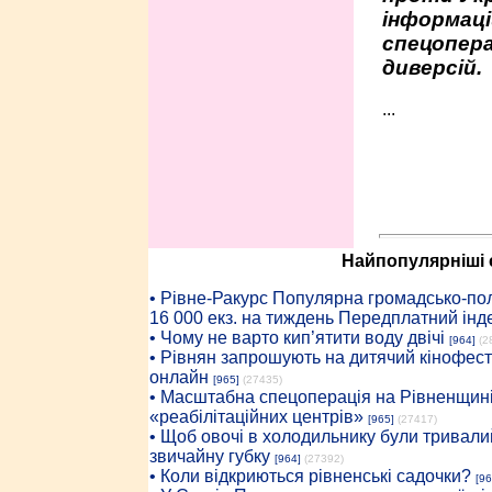
інформаці
спецопера
диверсій.
...
Найпопулярніші с
• Рiвне-Ракурс Популярна громадсько-пол
16 000 екз. на тиждень Передплатний інд
• Чому не варто кип’ятити воду двічі
[964]
(2
• Рівнян запрошують на дитячий кінофест
онлайн
[965]
(27435)
• Масштабна спецоперація на Рівненщині
«реабілітаційних центрів»
[965]
(27417)
• Щоб овочі в холодильнику були тривалий
звичайну губку
[964]
(27392)
• Коли відкриються рівненські садочки?
[96