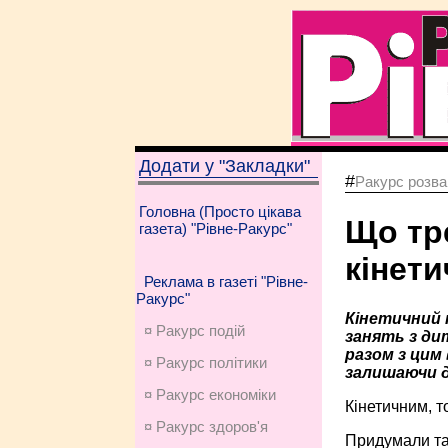
Додати у "Закладки"
#
Ракурс розва
Головна (Просто цікава
Що тр
газета) "Рівне-Ракурс"
кінети
Реклама в газеті "Рівне-
Ракурс"
Кінетичний п
¤ Ракурс подій
занять з ди
разом з цим 
¤ Ракурс політики
залишаючи д
¤ Ракурс економiки
Кінетичним, т
¤ Ракурс здоров'я
Придумали так