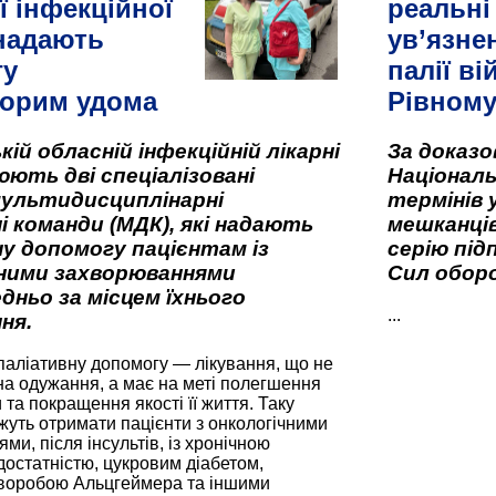
ї інфекційної
реальні
 надають
ув’язне
гу
палії ві
орим удома
Рівном
кій обласній інфекційній лікарні
За доказ
ють дві спеціалізовані
Національ
мультидисциплінарні
термінів 
і команди (МДК), які надають
мешканців
у допомогу пацієнтам із
серію під
вними захворюваннями
Сил оборо
дньо за місцем їхнього
...
ня.
паліативну допомогу — лікування, що не
а одужання, а має на меті полегшення
та покращення якості її життя. Таку
жуть отримати пацієнти з онкологічними
и, після інсультів, із хронічною
остатністю, цукровим діабетом,
хворобою Альцгеймера та іншими