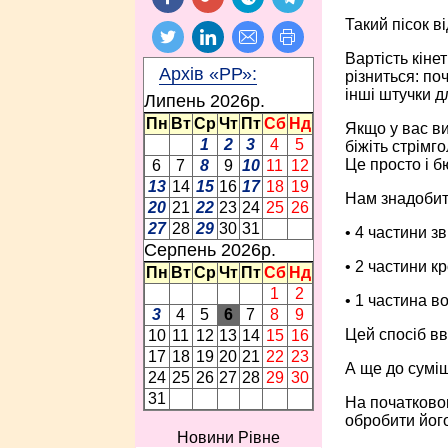
Такий пісок в
Вартість кіне
Архів «РР»:
різниться: по
інші штучки д
Липень 2026p.
Пн
Вт
Ср
Чт
Пт
Сб
Нд
Якщо у вас ви
1
2
3
4
5
біжіть стрімг
Це просто і б
6
7
8
9
10
11
12
13
14
15
16
17
18
19
Нам знадобит
20
21
22
23
24
25
26
27
28
29
30
31
• 4 частини з
Серпень 2026p.
• 2 частини к
Пн
Вт
Ср
Чт
Пт
Сб
Нд
1
2
• 1 частина в
3
4
5
6
7
8
9
Цей спосіб в
10
11
12
13
14
15
16
17
18
19
20
21
22
23
А ще до сумі
24
25
26
27
28
29
30
31
На початковом
обробити його
Новини Рівне