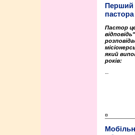
Перший
пастора
Пастор це
відповідь
розповіда
місіонерсь
який випо
років:
...
¤
Мобільн