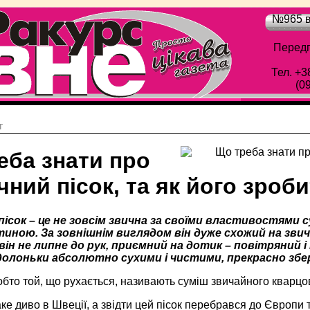
№965 в
Передп
Тел. +3
(0
г
еба знати про
чний пісок, та як його зроб
ісок – це не зовсім звична за своїми властивостями с
тиною. За зовнішнім виглядом він дуже схожий на звич
він не липне до рук, приємний на дотик – повітряний і м
олоньки абсолютно сухими і чистими, прекрасно збері
обто той, що рухається, називають суміш звичайного кварцов
е диво в Швеції, а звідти цей пісок перебрався до Європи т