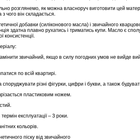
ьно розглянемо, як можна власноруч виготовити цей матеріа
 з чого він складається.
етичної добавки (силіконового масла) і звичайного кварцово
нція здатна плавно рухатись і триматись купи. Масло є спол
ї консистенції.
еріалу:
амінити звичайний, якщо в силу погодних умов не вийде ви
патися по всій квартирі.
 споруджувати різні фігурки, цифри і букви, а також будуват
зрізається пластиковим ножем.
стий.
термін експлуатації – 3 роки.
нітних кольорів.
інетичного піску від звичайного