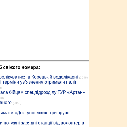
5 свіжого номера:
ролікуватися в Корецькій водолікарні
(2646)
 терміни ув’язнення отримали палії
5)
дала бійцям спецпідрозділу ГУР «Артан»
90)
івного
(2350)
имати «Доступні ліки»: три зручні
 потужні зарядні станції від волонтерів