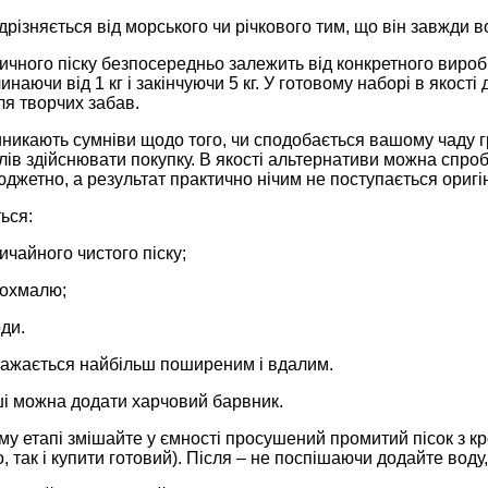
ідрізняється від морського чи річкового тим, що він завжди 
тичного піску безпосередньо залежить від конкретного виро
чинаючи від 1 кг і закінчуючи 5 кг. У готовому наборі в якост
ля творчих забав.
никають сумніви щодо того, чи сподобається вашому чаду г
олів здійснювати покупку. В якості альтернативи можна спро
юджетно, а результат практично нічим не поступається оригі
ься:
вичайного чистого піску;
рохмалю;
оди.
важається найбільш поширеним і вдалим.
ші можна додати харчовий барвник.
у етапі змішайте у ємності просушений промитий пісок з кр
, так і купити готовий). Після – не поспішаючи додайте вод