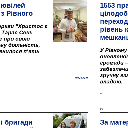
 ювілей
1553 пр
 з Рівного
цілодоб
переход
ркви "Христос є
рівень к
" Тарас Сень
мешкан
є про свою
ку діяльність,
У Рівном
внилося п'ять
оновленої 
громади –
забезпеч
зручну вз
=>>>=
владою.
...
¤
і бригади
За мате