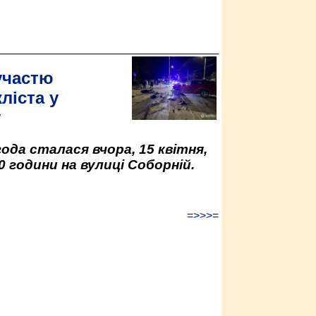
участю
ліста у
у
да сталася вчора, 15 квітня,
0 години на вулиці Соборній.
=>>>=