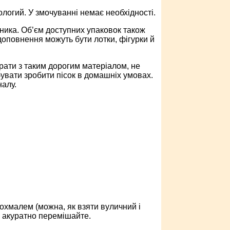
вологий. У змочуванні немає необхідності.
бника. Об’єм доступних упаковок також
і доповнення можуть бути лотки, фігурки й
рати з таким дорогим матеріалом, не
бувати зробити пісок в домашніх умовах.
налу.
охмалем (можна, як взяти вуличний і
у, акуратно перемішайте.