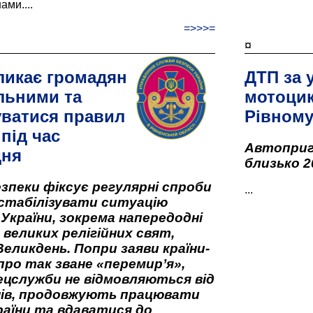
ами....
=>>>=
¤
ликає громадян
ДТП за 
льними та
мотоцик
ватися правил
Рівном
під час
Автоприго
дня
близько 2
зпеки фіксує регулярні спроби
...
стабілізувати ситуацію
 України, зокрема напередодні
 великих релігійних свят,
Великдень. Попри заяви країни-
про так зване «перемир’я»,
ецслужби не відмовляються від
нів, продовжують працювати
аїни та вдаватися до