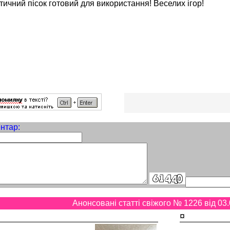
нетичний пісок готовий для використання! Веселих ігор!
нтар:
Анонсовані статті свіжого № 1226 від 03.
¤