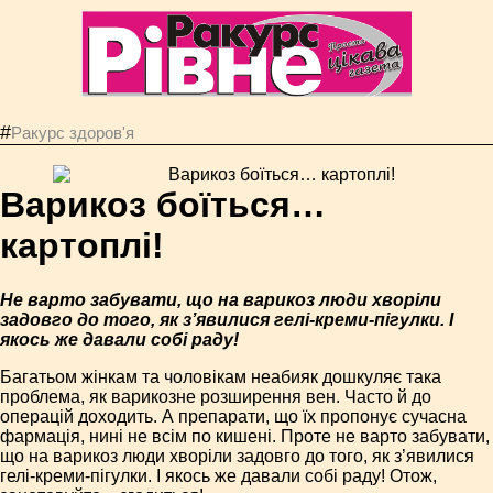
#
Ракурс здоров'я
Варикоз боїться…
картоплі!
Не варто забувати, що на варикоз люди хворіли
задовго до того, як з’явилися гелі-креми-пігулки. І
якось же давали собі раду!
Багатьом жінкам та чоловікам неабияк дошкуляє така
проблема, як варикозне розширення вен. Часто й до
операцій доходить. А препарати, що їх пропонує сучасна
фармація, нині не всім по кишені. Проте не варто забувати,
що на варикоз люди хворіли задовго до того, як з’явилися
гелі-креми-пігулки. І якось же давали собі раду! Отож,