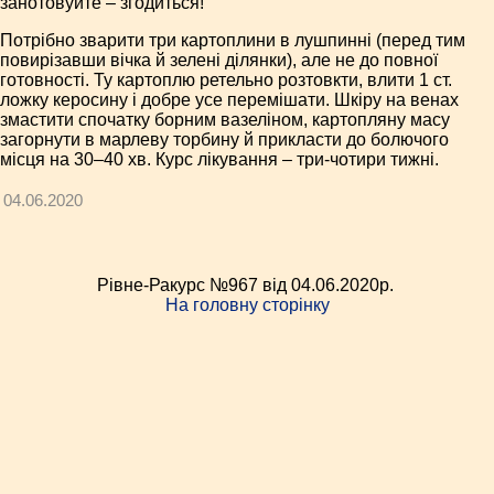
занотовуйте – згодиться!
Потрібно зварити три картоплини в лушпинні (перед тим
повирізавши вічка й зелені ділянки), але не до повної
готовності. Ту картоплю ретельно розтовкти, влити 1 ст.
ложку керосину і добре усе перемішати. Шкіру на венах
змастити спочатку борним вазеліном, картопляну масу
загорнути в марлеву торбину й прикласти до болючого
місця на 30–40 хв. Курс лікування – три-чотири тижні.
04.06.2020
Рівне-Ракурс №967 від 04.06.2020p.
На головну сторінку