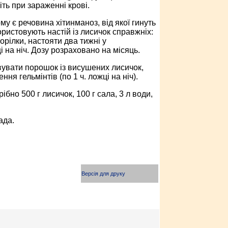
іть при зараженні крові.
му є речовина хітинманоз, від якої гинуть
ористовують настій із лисичок справжніх:
орілки, настояти два тижні у
 на ніч. Дозу розраховано на місяць.
овувати порошок із висушених лисичок,
ня гельмінтів (по 1 ч. ложці на ніч).
ібно 500 г лисичок, 100 г сала, 3 л води,
ада.
Версія для друку