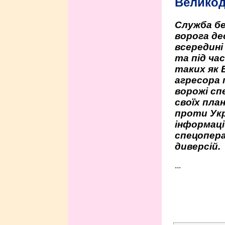
Велико
Служба бе
ворога де
всередині
та під час
таких як 
агресора 
ворожі сп
своїх пла
проти Укр
інформаці
спецопера
диверсій.
...