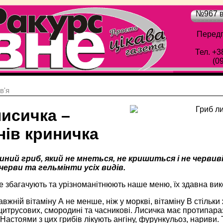
№967 в
Передп
Тел. +3
(0
в'я
лисичка –
нів криничка
иний гриб, який не мнеться, не кришиться і не червиві
черви та гельмінти усіх видів.
 збагачують та урізноманітнюють наше меню, їх здавна вик
вжній вітаміну А не менше, ніж у моркві, вітаміну В стільки ж
цитрусових, смородині та часникові. Лисичка має протипараз
 Настоями з цих грибів лікують ангіну, фурункульоз, нариви.