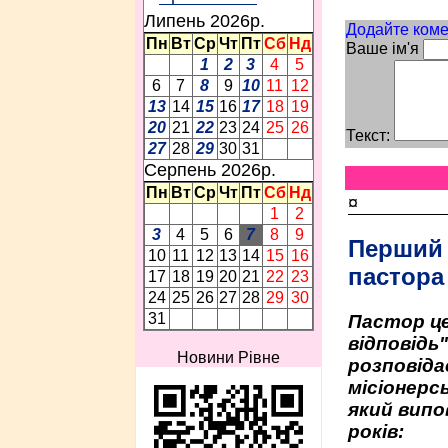
Липень 2026p.
Додайте коме
Пн
Вт
Ср
Чт
Пт
Сб
Нд
Ваше ім'я
1
2
3
4
5
6
7
8
9
10
11
12
13
14
15
16
17
18
19
20
21
22
23
24
25
26
Текст:
27
28
29
30
31
Серпень 2026p.
Пн
Вт
Ср
Чт
Пт
Сб
Нд
¤
1
2
3
4
5
6
7
8
9
Перший
10
11
12
13
14
15
16
пастора
17
18
19
20
21
22
23
24
25
26
27
28
29
30
31
Пастор це
відповідь
Новини Рівне
розповіда
місіонерсь
який випо
років: