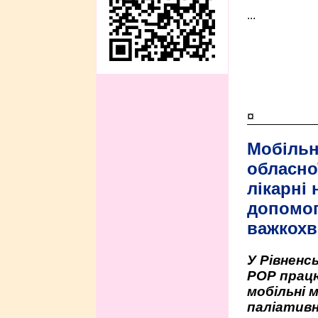
...
¤
Мобільн
обласно
лікарні
допомо
важкохв
У Рівненсь
РОР працю
мобільні 
паліативн