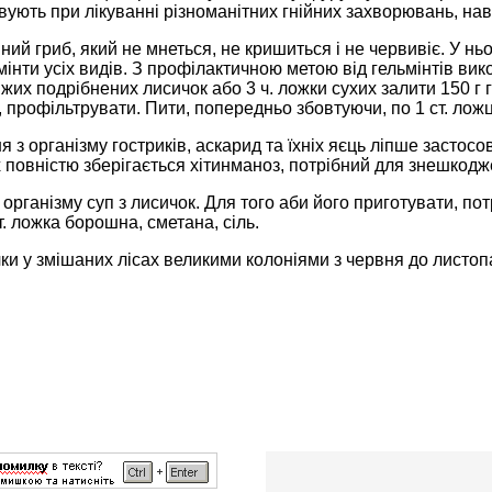
совують при лікуванні різноманітних гнійних захворювань, нав
ний гриб, який не мнеться, не кришиться і не червивіє. У ньо
мінти усіх видів. З профілактичною метою від гельмінтів вик
віжих подрібнених лисичок або 3 ч. ложки сухих залити 150 г г
 профільтрувати. Пити, попередньо збовтуючи, по 1 ст. ложці
 з організму гостриків, аскарид та їхніх яєць ліпше застос
х повністю зберігається хітинманоз, потрібний для знешкоджен
організму суп з лисичок. Для того аби його приготувати, потр
т. ложка борошна, сметана, сіль.
ки у змішаних лісах великими колоніями з червня до листоп