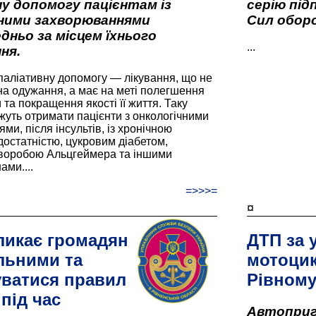
у допомогу пацієнтам із
серію під
вними захворюваннями
Сил оборо
дньо за місцем їхнього
...
ня.
паліативну допомогу — лікування, що не
а одужання, а має на меті полегшення
та покращення якості її життя. Таку
жуть отримати пацієнти з онкологічними
и, після інсультів, із хронічною
остатністю, цукровим діабетом,
хворобою Альцгеймера та іншими
ами....
=>>>=
¤
ликає громадян
ДТП за 
льними та
мотоцик
ватися правил
Рівном
під час
Автоприго