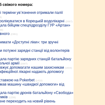
5 свіжого номера:
 терміни ув’язнення отримали палії
4)
ролікуватися в Корецькій водолікарні
(2667)
дала бійцям спецпідрозділу ГУР «Артан»
99)
івного
(2361)
имати «Доступні ліки»: три зручні
 потужні зарядні станції від волонтерів
дала партію зарядних станцій батальйону
льчої армії
(1647)
довжує допомагати нашим захисникам
(1604)
інфекційної лікарні надають допомогу
 ставкою на Pokerbet
(1410)
римав машину «швидкої допомоги» від
дала партію дронів батальйону «Свобода»
ямків
(1206)
вне переходить на новий рівень