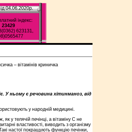
ід 04.06.2020p.
латний індекс:
23429
8(0362) 623131,
98)0565477
є. У ньому є речовина хітинманоз, від
ористовують у народній медицині.
, як у телячій печінці, а вітаміну С не
итарні властивості, виводить з організму
 Такі настої покращують функцію печінки,