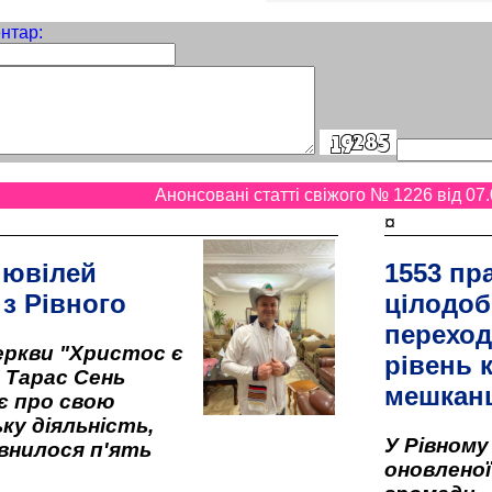
нтар:
Анонсовані статті свіжого № 1226 від 07.
¤
 ювілей
1553 пр
 з Рівного
цілодоб
переход
ркви "Христос є
рівень к
" Тарас Сень
мешкан
є про свою
ку діяльність,
У Рівном
внилося п'ять
оновленої 