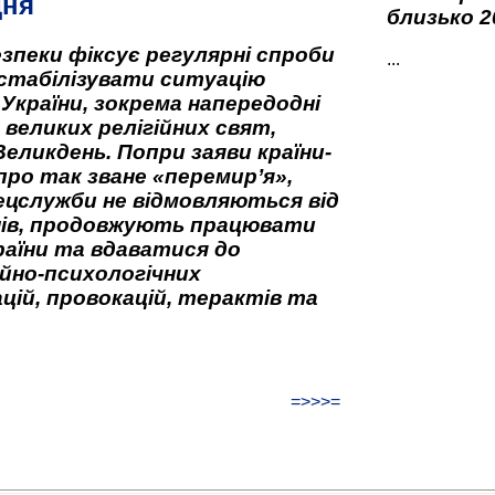
дня
близько 2
зпеки фіксує регулярні спроби
...
стабілізувати ситуацію
 України, зокрема напередодні
 великих релігійних свят,
Великдень. Попри заяви країни-
про так зване «перемир’я»,
ецслужби не відмовляються від
нів, продовжують працювати
аїни та вдаватися до
йно-психологічних
цій, провокацій, терактів та
=>>>=