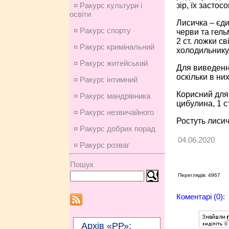
зір, їх засто
¤ Ракурс культури і
освіти
Лисичка – єди
¤ Ракурс спорту
черви та гель
2 ст. ложки с
¤ Ракурс кримінальний
холодильнику,
¤ Ракурс житейський
Для виведення
оскільки в ни
¤ Ракурс інтимний
Корисний для 
¤ Ракурс мандрівника
цибулина, 1 с
¤ Ракурс незвичайного
Ростуть лисич
¤ Ракурс добрих порад
04.06.2020
¤ Ракурс розваг
Пошук
Переглядів: 4967
Коментарі (0):
Архів «РР»: