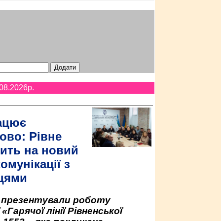
08.2026p.
ацює
ово: Рівне
ить на новий
омунікації з
цями
у презентували роботу
«Гарячої лінії Рівненської