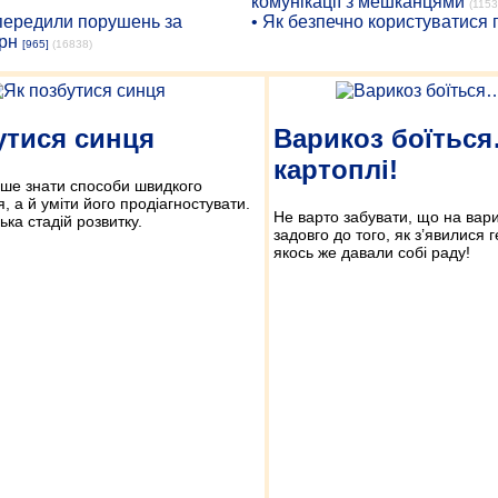
комунікації з мешканцями
(1153
опередили порушень за
• Як безпечно користуватися
рн
[965]
(16838)
утися синця
Варикоз боїтьс
картоплі!
ише знати способи швидкого
, а й уміти його продіагностувати.
Не варто забувати, що на вар
ька стадій розвитку.
задовго до того, як з’явилися г
якось же давали собі раду!