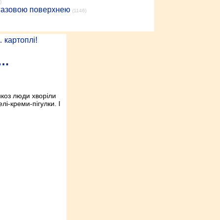
)
 газовою поверхнею
(1146)
я…
икоз люди хворіли
елі-креми-пігулки. І