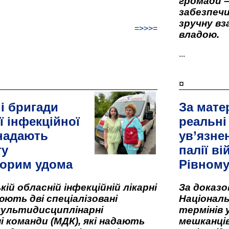
громади –
забезпеч
зручну вз
=>>>=
владою.
...
¤
і бригади
За мате
ї інфекційної
реальні
 надають
ув’язне
гу
палії ві
орим удома
Рівном
кій обласній інфекційній лікарні
За доказ
ють дві спеціалізовані
Національ
мультидисциплінарні
термінів 
і команди (МДК), які надають
мешканців