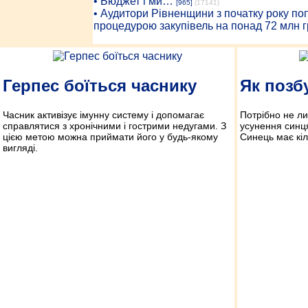
• Бюджет і ми…
[965]
(17141)
• Аудитори Рівненщини з початку року п
процедурою закупівель на понад 72 млн г
Герпес боїться часнику
Як позб
Часник активізує імунну систему і допомагає
Потрібно не л
справлятися з хронічними і гострими недугами. З
усунення синця
цією метою можна приймати його у будь-якому
Синець має кіл
вигляді.