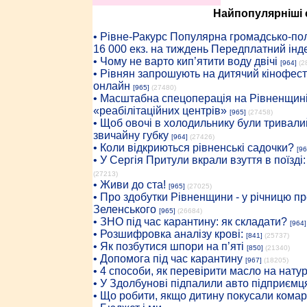
Найпопулярніші с
• Рiвне-Ракурс Популярна громадсько-пол
16 000 екз. на тиждень Передплатний інд
• Чому не варто кип’ятити воду двічі
[964]
(2
• Рівнян запрошують на дитячий кінофест
онлайн
[965]
(27480)
• Масштабна спецоперація на Рівненщині
«реабілітаційних центрів»
[965]
(27458)
• Щоб овочі в холодильнику були тривалий
звичайну губку
[964]
(27426)
• Коли відкриються рівненські садочки?
[96
• У Сергія Притули вкрали взуття в поїзді
(27213)
• Живи до ста!
[965]
(27025)
• Про здобутки Рівненщини - у річницю 
Зеленського
[965]
(26684)
• ЗНО під час карантину: як складати?
[964]
• Розшифровка аналізу крові:
[841]
(25737)
• Як позбутися шпори на п’яті
[850]
(21340)
• Допомога під час карантину
[967]
(18205)
• 4 способи, як перевірити масло на нату
• У Здолбунові підпалили авто підприємц
• Що робити, якщо дитину покусали комар