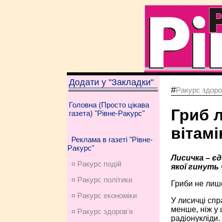
Додати у "Закладки"
#
Ракурс здоро
Головна (Просто цікава
Гриб 
газета) "Рівне-Ракурс"
вітамі
Реклама в газеті "Рівне-
Ракурс"
Лисичка – єд
¤ Ракурс подій
якої гинуть 
¤ Ракурс політики
Гриби не лише
¤ Ракурс економiки
У лисичці спра
менше, ніж у 
¤ Ракурс здоров'я
радіонукліди.