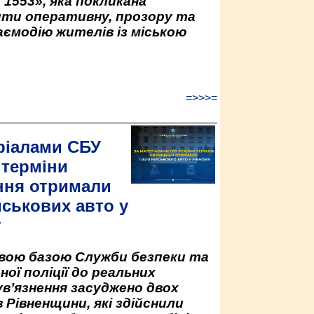
 1553», яка покликана
ити оперативну, прозору та
аємодію жителів із міською
=>>>=
ріалами СБУ
 терміни
ння отримали
йськових авто у
у
овою базою Служби безпеки та
ної поліції до реальних
ув’язнення засуджено двох
 Рівненщини, які здійснили