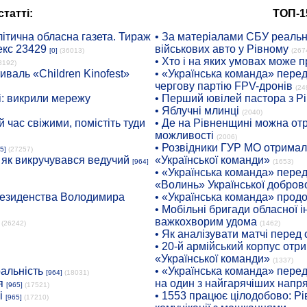
татті:
ТОП-1
ітична обласна газета. Тираж
• За матеріалами СБУ реальні
екс 23429
військових авто у Рівному
[0]
(36013)
(267
• Хто і на яких умовах може п
8192)
иваль «Children Kinofest»
• «Українська команда» пере
чергову партію FPV-дронів
(24
: викрили мережу
• Перший ювілей пастора з Р
• Яблучні млинці
(2040)
 час свіжими, помістіть туди
• Де на Рівненщині можна отр
можливості
(2006)
• Розвідники ГУР МО отримали
5]
(27257)
: як викручувався ведучий
«Української команди»
[964]
(1653)
• «Українська команда» пере
«Волинь» Української доброво
президенства Володимира
• «Українська команда» про
• Мобільні бригади обласної 
важкохворим удома
(26242)
(1462)
• Як аналізувати матчі перед
• 20-й армійський корпус от
«Української команди»
(1337)
ральність
• «Українська команда» пере
[964]
(18031)
я
на один з найгарячіших напр
[965]
(17521)
і
• 1553 працює цілодобово: Рі
[965]
(17210)