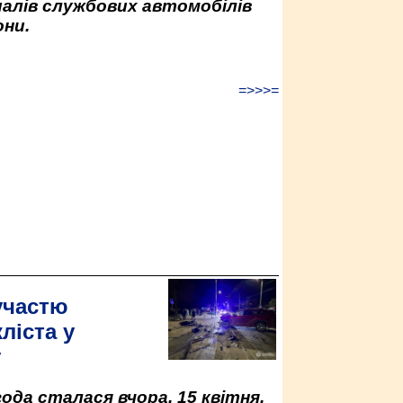
палів службових автомобілів
ни.
=>>>=
участю
ліста у
у
да сталася вчора, 15 квітня,