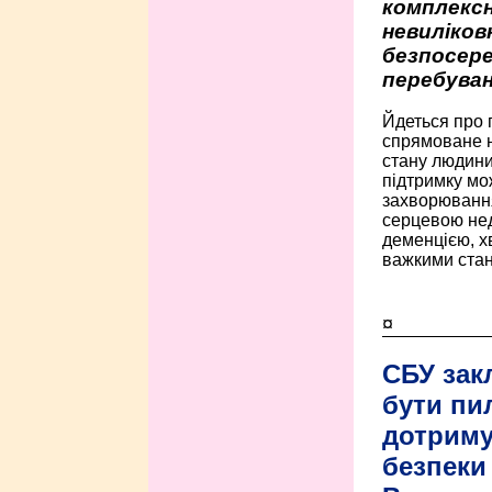
комплексн
невиліко
безпосере
перебуван
Йдеться про 
спрямоване н
стану людини 
підтримку мо
захворюванням
серцевою нед
деменцією, 
важкими стан
¤
СБУ зак
бути пи
дотриму
безпеки 