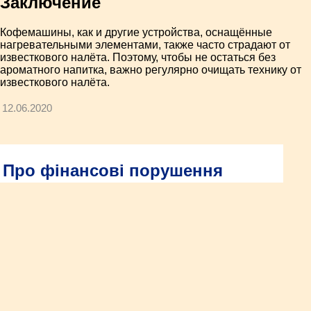
Заключение
Кофемашины, как и другие устройства, оснащённые
нагревательными элементами, также часто страдают от
известкового налёта. Поэтому, чтобы не остаться без
ароматного напитка, важно регулярно очищать технику от
известкового налёта.
12.06.2020
Про фінансові порушення
аудитори просять повідомляти
на «телефон довіри»
Управління Західного офісу Держаудитслужби у Рівненській
області повідомляє про функціонування «телефону довіри»,
за яким громадяни протягом робочого дня можуть
повідомляти про відомі їм випадки зловживань і фінансових
порушень при витрачанні бюджетних коштів, використанні
державного чи комунального майна