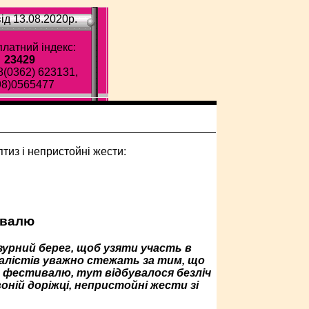
ід 13.08.2020p.
латний індекс:
23429
8(0362) 623131,
98)0565477
ивалю
азурний берег, щоб узяти участь в
налістів уважно стежать за тим, що
ю фестивалю, тут відбувалося безліч
оній доріжці, непристойні жести зі