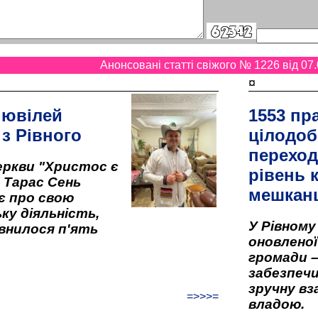
Анонсовані статті свіжого № 1226 від 07.
¤
 ювілей
1553 пр
 з Рівного
цілодоб
переход
ркви "Христос є
рівень к
" Тарас Сень
мешкан
є про свою
ку діяльність,
У Рівном
внилося п'ять
оновленої 
громади –
забезпеч
зручну вз
=>>>=
владою.