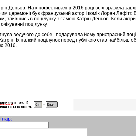
рін Деньов. На кінофестивалі в 2016 році всіх вразила зав
им церемонії був французький актор і комік Лоран Лафітт. Ві
м, злившись в поцілунку з самою Катрін Деньов. Коли актрис
 очікуванні поцілунку.
гнула ведучого до себе і подарувала йому пристрасний поці
Катрін. Їх палкий поцілунок перед публікою став найбільш 
ю 2016.
нтар: