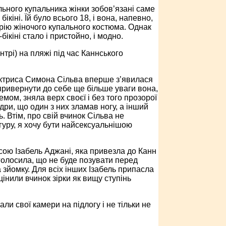
льного купальника жінки зобов’язані саме
ікіні. Їй було всього 18, і вона, напевно,
орію жіночого купального костюма. Однак
кіні стало і пристойно, і модно.
трі) на пляжі під час Каннського
актриса Симона Сільва вперше з’явилася
привернути до себе ще більше уваги вона,
ом, зняла верх своєї і без того прозорої
дри, що один з них зламав ногу, а інший
 Втім, про свій вчинок Сільва не
ігуру, я хочу бути найсексуальнішою
сою Ізабель Аджані, яка привезла до Канн
оголосила, що не буде позувати перед
 зйомку. Для всіх інших Ізабель припасла
інили вчинок зірки як вищу ступінь
 свої камери на підлогу і не тільки не