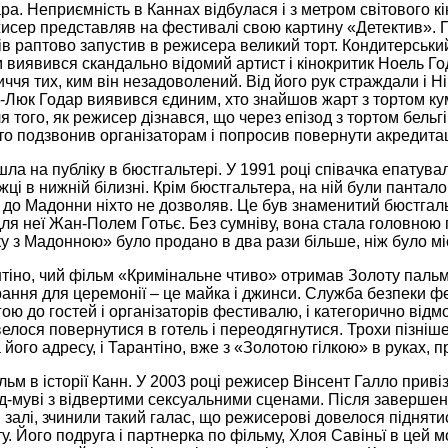
ра. Неприємність в Каннах відбулася і з метром світового
исер представляв на фестивалі свою картину «Детектив». П
ів раптово запустив в режисера великий торт. Кондитерськи
виявився скандально відомий артист і кінокритик Ноель Год
ччя тих, ким він незадоволений. Від його рук страждали і Нік
Люк Годар виявився єдиним, хто знайшов жарт з тортом кум
я того, як режисер дізнався, що через епізод з тортом бельг
то подзвонив організаторам і попросив повернути акредита
а на публіку в бюстгальтері. У 1991 році співачка епатувал
жці в нижній білизні. Крім бюстгальтера, на ній були пантало
бі до Мадонни ніхто не дозволяв. Це був знаменитий бюстга
я неї Жан-Полем Готьє. Без сумніву, вона стала головною п
у з Мадонною» було продано в два рази більше, ніж було міс
тіно, чий фільм «Кримінальне чтиво» отримав Золоту пальмо
ання для церемонії – це майка і джинси. Служба безпеки 
гою до гостей і організаторів фестивалю, і категорично відм
елося повернутися в готель і переодягнутися. Трохи пізніше
його адресу, і Тарантіно, вже з «Золотою гілкою» в руках, п
ьм в історії Канн. У 2003 році режисер Вінсент Галло прив
д-муві з відвертими сексуальними сценами. Після завершення 
залі, зчинили такий галас, що режисерові довелося підняти
у. Його подруга і партнерка по фільму, Хлоя Савіньї в цей