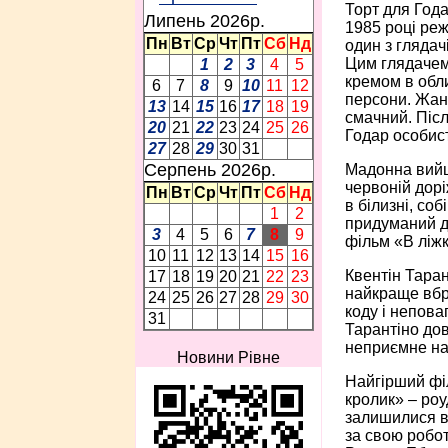
Торт для Года
Липень 2026p.
1985 році реж
Пн
Вт
Ср
Чт
Пт
Сб
Нд
один з глядач
Цим глядачем 
1
2
3
4
5
кремом в обли
6
7
8
9
10
11
12
персони. Жан-
13
14
15
16
17
18
19
смачний. Післ
20
21
22
23
24
25
26
Годар особис
27
28
29
30
31
Серпень 2026p.
Мадонна вийшл
червоній дорі
Пн
Вт
Ср
Чт
Пт
Сб
Нд
в білизні, со
1
2
придуманий дл
3
4
5
6
7
8
9
фільм «В ліжк
10
11
12
13
14
15
16
Квентін Таран
17
18
19
20
21
22
23
найкраще вбр
24
25
26
27
28
29
30
коду і непова
31
Тарантіно дов
неприємне на 
Новини Рівне
Найгірший філ
кролик» – роу
залишилися в 
за свою робот