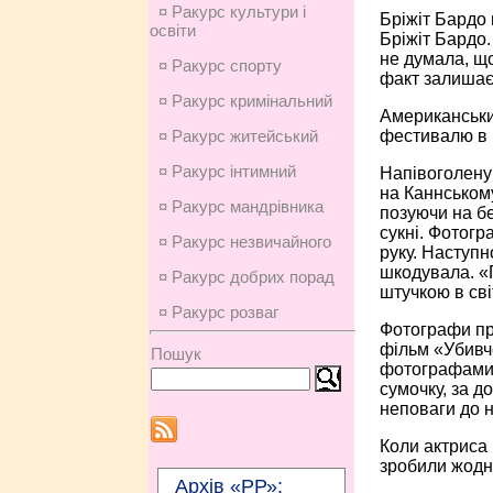
¤ Ракурс культури і
Бріжіт Бардо 
освіти
Бріжіт Бардо. 
не думала, що
¤ Ракурс спорту
факт залишаєт
¤ Ракурс кримінальний
Американський
фестивалю в 
¤ Ракурс житейський
¤ Ракурс інтимний
Напівоголену
на Каннському
¤ Ракурс мандрівника
позуючи на бе
сукні. Фотогр
¤ Ракурс незвичайного
руку. Наступн
шкодувала. «П
¤ Ракурс добрих порад
штучкою в сві
¤ Ракурс розваг
Фотографи про
фільм «Убивче
Пошук
фотографами б
сумочку, за д
неповаги до н
Коли актриса 
зробили жодно
Архів «РР»: