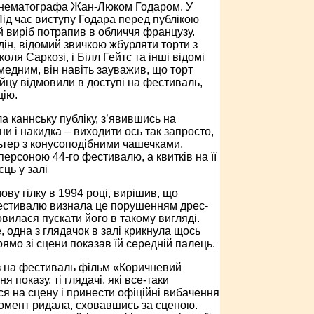
 кінематографа Жан-Люком Годаром. У
ід час виступу Годара перед публікою
й виріб потрапив в обличчя французу.
ін, відомий звичкою жбурляти торти з
оля Саркозі, і Білл Гейтс та інші відомі
едним, він навіть зауважив, що торт
ійцу відмовили в доступі на фестиваль,
цію.
а каннську публіку, з’явившись на
ни і накидка – виходити ось так запросто,
льтер з конусоподібними чашечками,
ерсоною 44-го фестивалю, а квитків на її
ць у залі
ву гілку в 1994 році, вирішив, що
фестивалю визнала це порушенням дрес-
овилася пускати його в такому вигляді.
, одна з глядачок в залі крикнула щось
рямо зі сцени показав їй середній палець.
із на фестиваль фільм «Коричневий
показу, ті глядачі, які все-таки
ся на сцену і принести офіційні вибачення
 момент ридала, сховавшись за сценою.