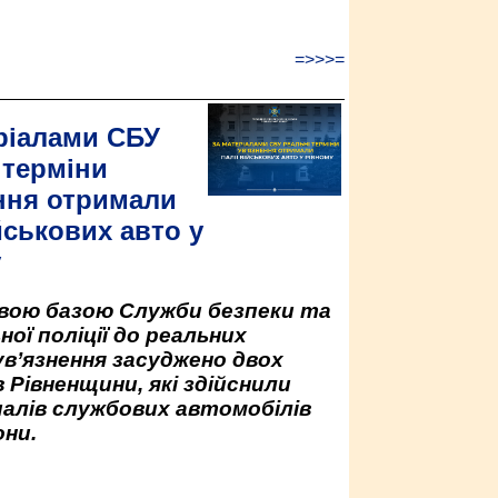
=>>>=
ріалами СБУ
 терміни
ння отримали
йськових авто у
у
овою базою Служби безпеки та
ної поліції до реальних
ув’язнення засуджено двох
 Рівненщини, які здійснили
палів службових автомобілів
ни.