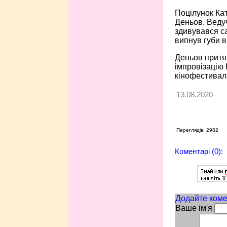
Поцілунок Кат
Деньов. Ведуч
здивувався са
випнув губи в
Деньов притя
імпровізацію 
кінофестивал
13.08.2020
Переглядів: 2982
Коментарі (0):
Додайте коме
Ваше ім'я