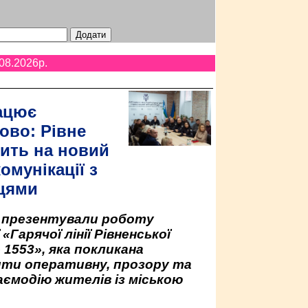
08.2026p.
ацює
ово: Рівне
ить на новий
омунікації з
цями
у презентували роботу
«Гарячої лінії Рівненської
 1553», яка покликана
ити оперативну, прозору та
аємодію жителів із міською