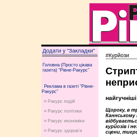
Додати у "Закладки"
#Курйози
Головна (Просто цікава
Стрипт
газета) "Рівне-Ракурс"
непри
Реклама в газеті "Рівне-
Ракурс"
найгучніші
¤ Ракурс подій
Щороку, в тр
¤ Ракурс політики
Каннському 
¤ Ракурс економiки
відбуваєтьс
курйозів і 
¤ Ракурс здоров'я
сцени, тигр