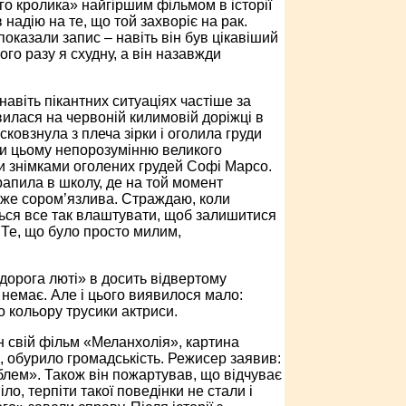
го кролика» найгіршим фільмом в історії
адію на те, що той захворіє на рак.
оказали запис – навіть він був цікавіший
го разу я схудну, а він назавжди
авіть пікантних ситуаціях частіше за
вилася на червоній килимовій доріжці в
сковзнула з плеча зірки і оголила груди
аги цьому непорозумінню великого
іли знімками оголених грудей Софі Марсо.
апила в школу, де на той момент
дуже сором’язлива. Страждаю, коли
ься все так влаштувати, щоб залишитися
. Те, що було просто милим,
дорога люті» в досить відвертому
і немає. Але і цього виявилося мало:
 кольору трусики актриси.
н свій фільм «Меланхолія», картина
, обурило громадськість. Режисер заявив:
роблем». Також він пожартував, що відчуває
о, терпіти такої поведінки не стали і