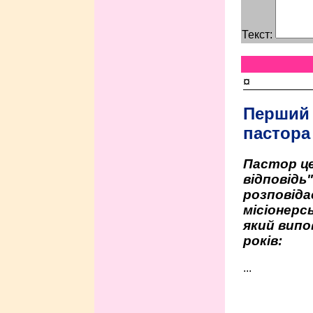
Текст:
¤
Перший
пастора
Пастор це
відповідь
розповіда
місіонерсь
який випо
років:
...