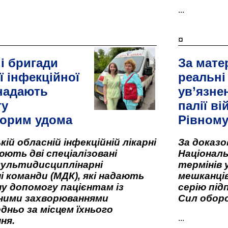
...
¤
і бригади
За мате
ї інфекційної
реальні
 надають
ув’язне
гу
палії ві
орим удома
Рівном
кій обласній інфекційній лікарні
За доказ
ють дві спеціалізовані
Національ
мультидисциплінарні
термінів 
і команди (МДК), які надають
мешканців
у допомогу пацієнтам із
серію під
вними захворюваннями
Сил оборо
дньо за місцем їхнього
...
ня.