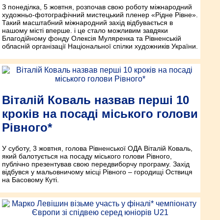
З понеділка, 5 жовтня, розпочав свою роботу міжнародний
художньо-фотографічний мистецький пленер «Рідне Рівне».
Такий масштабний міжнародний захід відбувається в
нашому місті вперше. і це стало можливим завдяки
Благодійному фонду Олексія Муляренка та Рівненській
обласній організації Національної спілки художників України.
Віталій Коваль назвав перші 10
кроків на посаді міського голови
Рівного*
У суботу, 3 жовтня, голова Рівненської ОДА Віталій Коваль,
який балотується на посаду міського голови Рівного,
публічно презентував свою передвиборчу програму. Захід
відбувся у мальовничому місці Рівного – городищі Оствиця
на Басовому Куті.