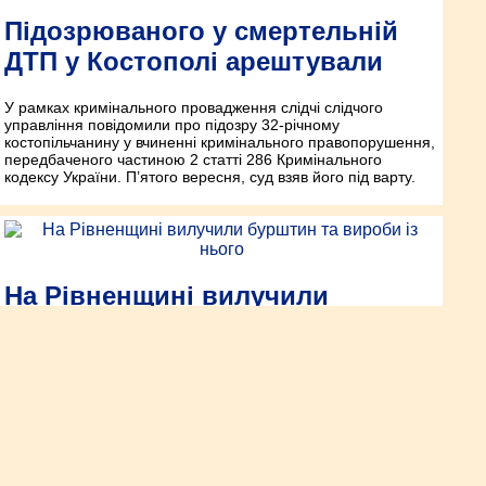
Підозрюваного у смертельній
ДТП у Костополі арештували
У рамках кримінального провадження слідчі слідчого
управління повідомили про підозру 32-річному
костопільчанину у вчиненні кримінального правопорушення,
передбаченого частиною 2 статті 286 Кримінального
кодексу України. П’ятого вересня, суд взяв його під варту.
На Рівненщині вилучили
бурштин та вироби із нього
Третього жовтня у рамках кримінального провадження
поліцейські Володимирецького відділення поліції за
процесуального керівництва Сарненської місцевої
прокуратури провели п’ять санкціонованих обшуків у селищі
Володимирець та один – у населеному пункті району.