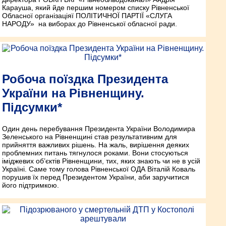
Карауша, який йде першим номером списку Рівненської
Обласної організаціяї ПОЛІТИЧНОЇ ПАРТІЇ «СЛУГА
НАРОДУ» на виборах до Рівненської обласної ради.
Робоча поїздка Президента
України на Рівненщину.
Підсумки*
Один день перебування Президента України Володимира
Зеленського на Рівненщині став результативним для
прийняття важливих рішень. На жаль, вирішення деяких
проблемних питань тягнулося роками. Вони стосуються
іміджевих об’єктів Рівненщини, тих, яких знають чи не в усій
Україні. Саме тому голова Рівненської ОДА Віталій Коваль
порушив їх перед Президентом України, аби заручитися
його підтримкою.