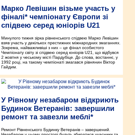
Марко Левішин візьме участь у
фіналі* чемпіонату Європи зі
спідвею серед юніорів U21
Минулого тижня зірка рівненського спідвею Марко Левішин
взяв участь у декількох престижних міжнародних змаганнях.
Зокрема, найважливіші з них – це фінал особистого
Чемпіонату світу зі спідвею серед юніорів U21, що відбувся
2 жовтня у чеському місті Пардубіце. До слова, востаннє, у
1992 році, на такому чемпіонаті змагався рівнянин Віктор
Гайдим.
У Рівному незабаром відкриють
Будинок Ветеранів: завершили
ремонт та завезли меблі*
Ремонт Рівненського Будинку Ветеранів – завершений.
Незабаром у цьому просторі будуть збиратися учасники та