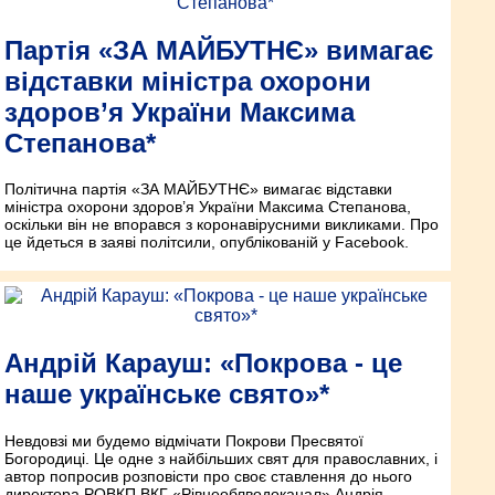
Партія «ЗА МАЙБУТНЄ» вимагає
відставки міністра охорони
здоров’я України Максима
Степанова*
Політична партія «ЗА МАЙБУТНЄ» вимагає відставки
міністра охорони здоров’я України Максима Степанова,
оскільки він не впорався з коронавірусними викликами. Про
це йдеться в заяві політсили, опублікованій у Facebook.
Андрій Карауш: «Покрова - це
наше українське свято»*
Невдовзі ми будемо відмічати Покрови Пресвятої
Богородиці. Це одне з найбільших свят для православних, і
автор попросив розповісти про своє ставлення до нього
директора РОВКП ВКГ «Рівнеоблводоканал» Андрія