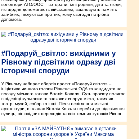
волонтери АТО/ООС – ветерани, їхні родини, діти та люди,
які щодня допомагають військовим, вшановують пам’ять
загиблих, піклуються про тих, кому сьогодні потрібна
допомога.
#Подаруй_світло: вихідними у
Рівному підсвітили одразу дві
історичні споруди
У Рівному набирає обертів проєкт «Подаруй світло» –
ініціатива чинного голови Рівненської ОДА та кандидата на
посаду міського голови Віталія Коваля. Суть проєкту полягає
в підсвітці культових та знакових споруд міста, таких як
театр, музей, собор та інші. Після освітлення міської
архітектури, в планах Віталія Коваля перейти до підсвічення
вулиць, пішохідних переходів та всіх темних куточків Рівног