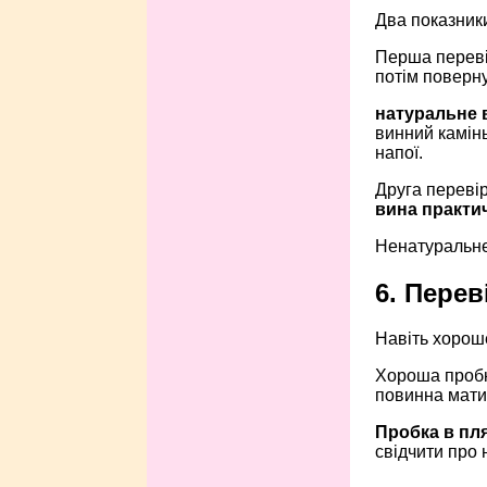
Два показники
Перша переві
потім поверну
натуральне 
винний камінь
напої.
Друга перевір
вина практи
Ненатуральне 
6. Перев
Навіть хороше
Хороша пробка
повинна мати
Пробка в пл
свідчити про