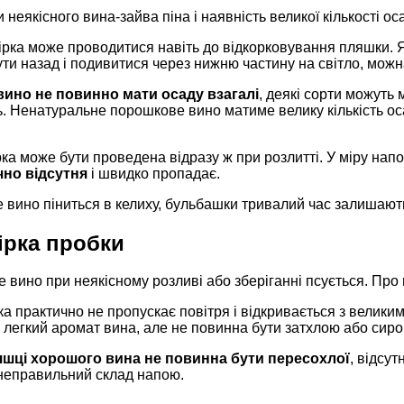
 неякісного вина-зайва піна і наявність великої кількості оса
рка може проводитися навіть до відкорковування пляшки. Я
ти назад і подивитися через нижню частину на світло, мож
вино не повинно мати осаду взагалі
, деякі сорти можуть 
. Ненатуральне порошкове вино матиме велику кількість оса
ка може бути проведена відразу ж при розлитті. У міру на
чно відсутня
і швидко пропадає.
вино піниться в келиху, бульбашки тривалий час залишаютьс
ірка пробки
 вино при неякісному розливі або зберіганні псується. Про
 практично не пропускає повітря і відкривається з велики
 легкий аромат вина, але не повинна бути затхлою або сиро
яшці хорошого вина не повинна бути пересохлої
, відсут
 неправильний склад напою.