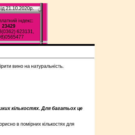
ід 21.10.2020p.
латний індекс:
23429
8(0362) 623131,
98)0565477
ких кількостях. Для багатьох це
орисно в помірних кількостях для