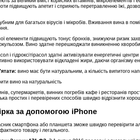
ують за великий вміст корисних вітамінів, мікроелементів і 
лоти підвищують апетит і сприяють перетравленню їжі, дозв
губним для багатьох вірусів і мікробів. Вживання вина в помі
ння.
пої елементи підвищують тонус бронхів, знижуючи ризик за
беркульозом. Вино здатне перешкоджати виникненню хвороби
ол і гідроксітірасол здатні активізувати енергетичні центри 
ивно використовувати відкладені жири, даючи організму ен
ятати:
вино має бути натуральним, а кількість випитого нап
ити вино на натуральність
нів, супермаркетів, винних погребів кафе і ресторанів прос
ілька простих і перевірених способів швидко відрізнити хоро
ірка за допомогою iPhone
асник смартфона або планшета зможе швидко перевірити алк
фактного товару і легального.