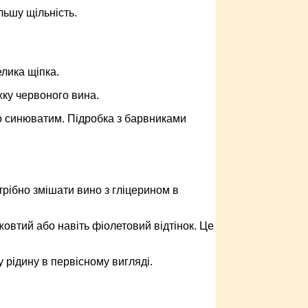
льшу щільність.
лика щіпка.
ку червоного вина.
бо синюватим. Підробка з барвниками
трібно змішати вино з гліцерином в
овтий або навіть фіолетовий відтінок. Це
у рідину в первісному вигляді.