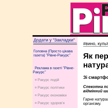
Додати у "Закладки"
#вино, куль
Головна (Просто цікава
Як пер
газета) "Рівне-Ракурс"
натура
Реклама в газеті "Рівне-
Ракурс"
Зі смартфо
¤ Ракурс подій
Спекотна по
¤ Ракурс політики
відмінний ш
¤ Ракурс економiки
Гарне натурал
¤ Ракурс здоров'я
організму.