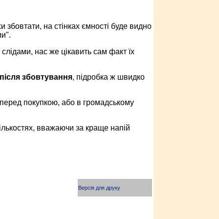
хи збовтати, на стінках ємності буде видно
и".
лідами, нас же цікавить сам факт їх
 після збовтування
, підробка ж швидко
і перед покупкою, або в громадському
кількостях, вважаючи за краще напій
Версія для друку