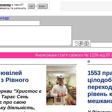
нтар:
Анонсовані статті свіжого № 1226 від 07.
¤
 ювілей
1553 пр
 з Рівного
цілодоб
переход
ркви "Христос є
рівень к
" Тарас Сень
мешкан
є про свою
ку діяльність,