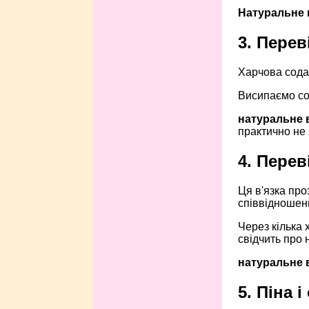
Натуральне 
3. Пере
Харчова сода
Висипаємо со
натуральне в
практично не з
4. Перев
Ця в'язка про
співвідношенн
Через кілька 
свідчить про 
натуральне 
5. Піна і