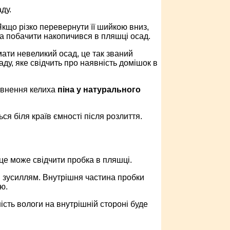
ду.
кщо різко перевернути її шийкою вниз,
на побачити накопичився в пляшці осад.
мати невеликий осад, це так званий
ду, яке свідчить про наявність домішок в
повнення келиха
піна у натурального
я біля країв ємності після розлиття.
 це може свідчити пробка в пляшці.
м зусиллям. Внутрішня частина пробки
ю.
ність вологи на внутрішній стороні буде