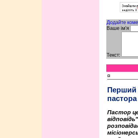
Додайте коме
Ваше ім'я
Текст:
¤
Перший
пастора
Пастор це
відповідь
розповіда
місіонерсь