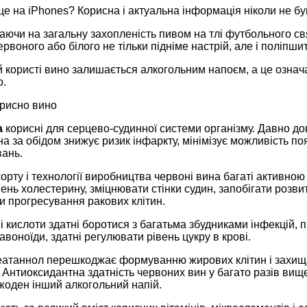
це на iPhones? Корисна і актуальна інформація ніколи не б
аючи на загальну захопленість пивом на тлі футбольного св
ервоного або білого не тільки підніме настрій, але і поліпшит
й користі вино залишається алкогольним напоєм, а це означ
о.
орисно вино
а
корисні для серцево-судинної системи організму. Давно 
а за обідом знижує ризик інфаркту, мінімізує можливість поя
ань.
орту і технології виробництва червоні вина багаті активно
ень холестерину, зміцнювати стінки судин, запобігати розвит
и прогресування ракових клітин.
і кислоти здатні боротися з багатьма збудниками інфекцій
воноїди, здатні регулювати рівень цукру в крові.
еатаннол перешкоджає формуванню жирових клітин і захища
Антиоксидантна здатність червоних вин у багато разів вище,
жоден інший алкогольний напій.