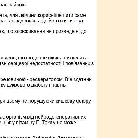
уває зайвою.
ята, для людини корисніше пити саме
ь стан здоров'я, а де його взяти -
тут
.
ає, що зловживання не призведе ні до
доведено, що щоденне вживання келиха
ви серцевої недостатності і пов'язаних з
ю речовиною - ресвератолом. Він здатний
ку цукрового діабету і навіть
, при цьому не порушуючи кишкову флору
є організм від нейродегенеративних
 ніж у вітаміну E. Таким не може