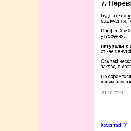
7. Перев
Будь-яке вино
розлучення. 
Професійний с
утворення.
натуральне в
стікає з внутр
Ось такі неск
закладі відра
Не соромтеся 
іншим алкого
21.10.2020
Коментарі (0):