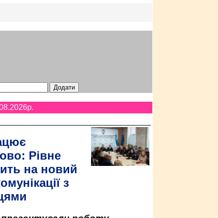
08.2026p.
ацює
ово: Рівне
ить на новий
омунікації з
цями