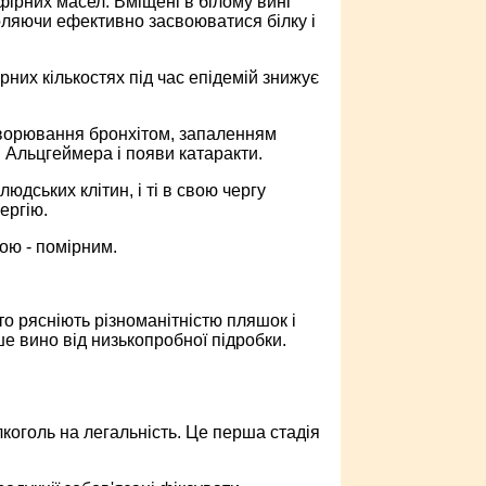
ефірних масел. Вміщені в білому вині
оляючи ефективно засвоюватися білку і
рних кількостях під час епідемій знижує
хворювання бронхітом, запаленням
 Альцгеймера і появи катаракти.
людських клітин, і ті в свою чергу
ергію.
ою - помірним.
то рясніють різноманітністю пляшок і
ше вино від низькопробної підробки.
оголь на легальність. Це перша стадія