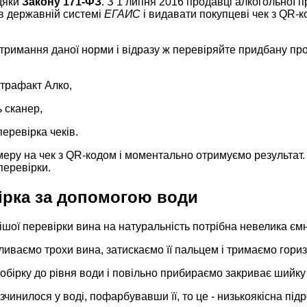
дяки
Закону 171-ФЗ
. З 1 липня 2016 продавці алкогольної п
в державній системі
ЕГАИС
і видавати покупцеві чек з QR-к
римання даної норми і відразу ж перевіряйте придбану про
трафакт Алко,
 сканер,
еревірка чеків.
еру на чек з QR-кодом і моментально отримуємо результат. 
перевірки.
вірка за допомогою води
шої перевірки вина на натуральність потрібна невелика ємн
ливаємо трохи вина, затискаємо її пальцем і тримаємо гори
бірку до рівня води і повільно прибираємо закриває шийку
чинилося у воді, пофарбувавши її, то це - низькоякісна підр