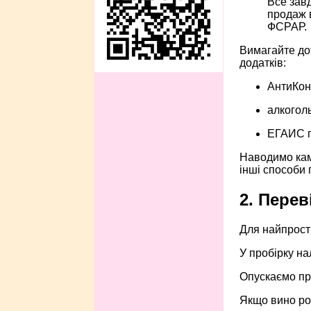
Все зав
продаж 
ФСРАР.
Вимагайте дот
додатків:
АнтиКон
алкоголь
ЕГАИС п
Наводимо кам
інші способи 
2. Пере
Для найпрості
У пробірку на
Опускаємо про
Якщо вино роз