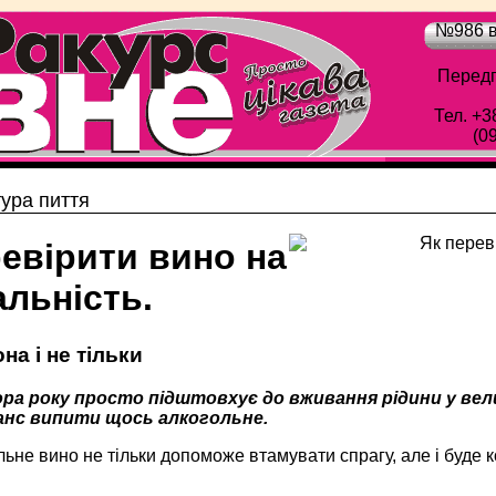
№986 в
Передп
Тел. +3
(0
тура пиття
евірити вино на
льність.
на і не тільки
ра року просто підштовхує до вживання рідини у вели
анс випити щось алкогольне.
ьне вино не тільки допоможе втамувати спрагу, але і буде к