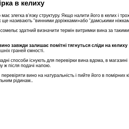
ірка в келиху
 має злегка в'язку структуру. Якщо налити його в келих і тро
Їх ще називають "винними доріжками»або "дамськими ніжкам
омельє здатний визначити термін витримки вина за такими с
ино завжди залишає помітні тягнуться сліди на келиху
ішніх граней ємності.
ладні способи існують для перевірки вина вдома, в магазин
зу ж після подачі напою.
перевіряти вино на натуральність і пийте його в помірних 
льним рідинам..