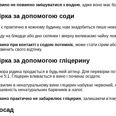
вино не повинно змішуватися з водою
, адже воно має бі
вірка за допомогою соди
 є практично в кожному будинку, нам знадобиться лише неве
ду на блюдце або дно склянки і зверху виливаємо чайну лож
ино при контакті з содою потемніє
, може стати сірим а
мінить свого відтінку.
ірка за допомогою гліцерину
зора рідина продається в будь-якій аптеці. Для перевірки по
і 5:1. Гліцерин вливається в вино і починає осідати.
хвилин в ненатуральному вини гліцерин набуває червоний, ж
наявність ненатуральних барвників в напої.
вино практично не забарвлює гліцерин
, залишаючи в'язк
 осад