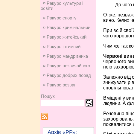
¤ Ракурс культури і
До чого 
освіти
Отже, незваж
¤ Ракурс спорту
вино. Келих ч
¤ Ракурс кримінальний
При всій свої
чого хорошог
¤ Ракурс житейський
Чим же так к
¤ Ракурс інтимний
Червоні вин
¤ Ракурс мандрівника
червоного вин
¤ Ракурс незвичайного
нею захворюв
¤ Ракурс добрих порад
Залежно від с
знижувати рів
¤ Ракурс розваг
сповільнюват
Пошук
Вміщені у вин
людини. А фла
Речовина піц
захворювань. 
похвалитися 
Архів «РР»: