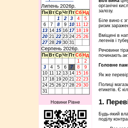
Білі вина
цін
органічні кис
Липень 2026p.
залозу.
Пн
Вт
Ср
Чт
Пт
Сб
Нд
1
2
3
4
5
Біле вино є з
6
7
8
9
10
11
12
ризик зараже
13
14
15
16
17
18
19
Вміщені в на
20
21
22
23
24
25
26
легенів і ту
27
28
29
30
31
Серпень 2026p.
Речовини тірас
Пн
Вт
Ср
Чт
Пт
Сб
Нд
починають акт
1
2
Головне пам'
3
4
5
6
7
8
9
10
11
12
13
14
15
16
Як же перевір
17
18
19
20
21
22
23
Полиці магази
24
25
26
27
28
29
30
етикетів. Є к
31
1. Перев
Новини Рівне
Будь-який вл
поділу контра