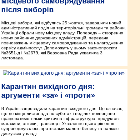
місцевого самоврядування
після виборів
Місцеві вибори, які відбулись 25 жовтня, завершили новий
адміністративний поділ на територіальні громади та райони.
Українці обрали нову місцеву владу. Попереду – створення
нових районних державних адміністрацій, передача
повноважень місцевому самоврядуванню та налагодження
сервісу адмінпослуг. Допоможуть у цьому законопроєкти
№3651-д і №2679, які Верховна Рада ухвалила 3
листопада.
Карантин вихідного дня:
аргументи «за» і «проти»
В Україні запровадили карантин вихідного дня. Це означає,
що до кінця листопада по суботах і неділях повноцінно
працюватиме тільки критична інфраструктура: продуктові
магазини, аптеки, транспорт. Ухвалення цього рішення
супроводжувалось протестами малого бізнесу та палкою
дискусією у владі.