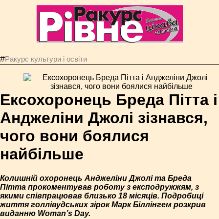
#
Ракурс культури і освіти
Ексохоронець Бреда Пітта і
Анджеліни Джолі зізнався,
чого вони боялися
найбільше
Колишній охоронець Анджеліни Джолі та Бреда
Пітта прокоментував роботу з експодружжям, з
якими співпрацював близько 18 місяців. Подробиці
життя голлівудських зірок Марк Біллінгем розкрив
виданню Woman’s Day.