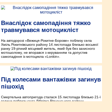
Внаслідок самопадіння тяжко
травмувався мотоцикліст
На автодорозі «Вежиця-Рокитне-Борове» поблизу села
Хміль Рокитнівського району 14 листопада близько восьмої
ранку 19-річний місцевий житель, який був без захисного
мотошолому, не впорався з керуванням та допустив
самопадіння із мотоцикла «Lonkin».
Під колесами вантажівки загинув
пішохід
Смертельна автопригода сталася 15 листопада близько 21-ї
години поблизу села Дібрівка Рівненського району.
Рівне-Ракурс №991 від 19.11.2020p.