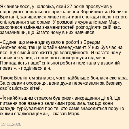
Як виявилося, у чоловіка, який 27 років прослужив у
підрозділі спеціального призначення Збройних сил Великої
Британії, залишилися лише позитивні спогади після тісного
спілкування з акторами. У розмові з журналістами Марк
захопився вмінням знаменитостей розподіляти свій час,
зазначивши, що багато чому в них навчився.
«Єдине, що мене здивувало в роботі з Бредом і
Анджеліною, так це їх тайм-менеджмент. У них був час на
все: від сімейного життя до благодійності. Я багато чому
навчився у них, а вони щось почерпнули від мене.
Принадність нашої спільної роботи полягала у взаємній
повазі», - поділився він.
Також Біллінгем зізнався, чого найбільше боялася експара.
За словами охоронця, вони дуже переживали за безпеку
своїх шістьох дітей.
«Їх найбільшим страхом був ризик викрадення дітей. Це
питання пов’язане з великими грошима, так що вони
завжди турбувалися про те, хто саме знаходиться поруч з
їхніми спадкоємцями», - сказав Марк.
19.11.2020