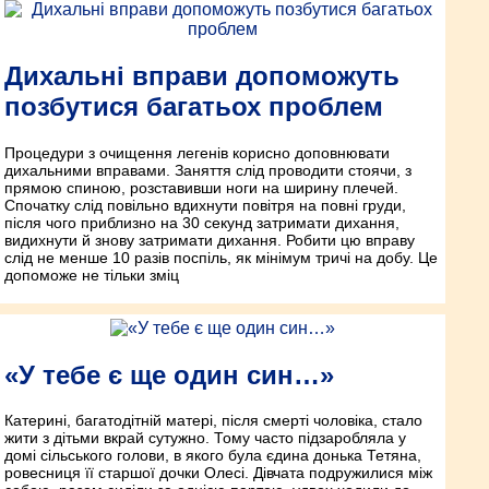
Дихальні вправи допоможуть
позбутися багатьох проблем
Процедури з очищення легенів корисно доповнювати
дихальними вправами. Заняття слід проводити стоячи, з
прямою спиною, розставивши ноги на ширину плечей.
Спочатку слід повільно вдихнути повітря на повні груди,
після чого приблизно на 30 секунд затримати дихання,
видихнути й знову затримати дихання. Робити цю вправу
слід не менше 10 разів поспіль, як мінімум тричі на добу. Це
допоможе не тільки зміц
«У тебе є ще один син…»
Катерині, багатодітній матері, після смерті чоловіка, стало
жити з дітьми вкрай сутужно. Тому часто підзаробляла у
домі сільського голови, в якого була єдина донька Тетяна,
ровесниця її старшої дочки Олесі. Дівчата подружилися між