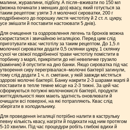
малини, журавлини, підбілу. А після–вживати по 150 мл
(можна починати з менших доз) квасу, який готується за
таким рецептом: узяти 3 л молочної сироватки, 200 г
подрібненого до порошку листя чистотілу й 2 ст. л. цукру,
усе змішати й поставити настоювати 5 днів).
Для очищення та оздоровлення легень та бронхів можна
скористатися і звичайною інгаляцією. Перед цим слід
приготувати квас чистотілу за таким рецептом. До 1,5 л
молочної сироватки додати 0,5 склянки цукру, 1 склянку
сухої чи свіжої подрібненої трави чистотілу помістити в
торбинку з марлі, прикріпити до неї невеличке грузило
(камінчик) й опустити на дно банки. Якщо сироватка під час
утворення сиру перегрівалася–молочні бактерії загинули,
тому слід додати 1 ч. л. сметани, у якій завжди містяться
здорові молочні бактерії. Банку накрити 2-3 шарами марлі й
поставити в тепле темне місце на 2-3 тижні. За цей час
сформуються потужні молочнокислі бактерії, продукти
життєдіяльності яких мають здатність оновлювати й
очищати всі поверхні, на які потрапляють. Квас слід
зберігати в холодильнику.
Для проведення інгаляції потрібно налити в каструльку
певну кількість квасу, нагріти й подихати над ним протягом
5-10 хвилин. Під час процедури робіть глибокі вдихи й