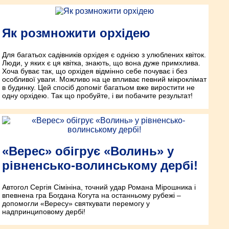
Як розмножити орхідею
Для багатьох садівників орхідея є однією з улюблених квіток.
Люди, у яких є ця квітка, знають, що вона дуже примхлива.
Хоча буває так, що орхідея відмінно себе почуває і без
особливої уваги. Можливо на це впливає певний мікроклімат
в будинку. Цей спосіб допоміг багатьом вже виростити не
одну орхідею. Так що пробуйте, і ви побачите результат!
«Верес» обігрує «Волинь» у
рівненсько-волинському дербі!
Автогол Сергія Сімініна, точний удар Романа Мірошника і
впевнена гра Богдана Когута на останньому рубежі –
допомогли «Вересу» святкувати перемогу у
надпринциповому дербі!