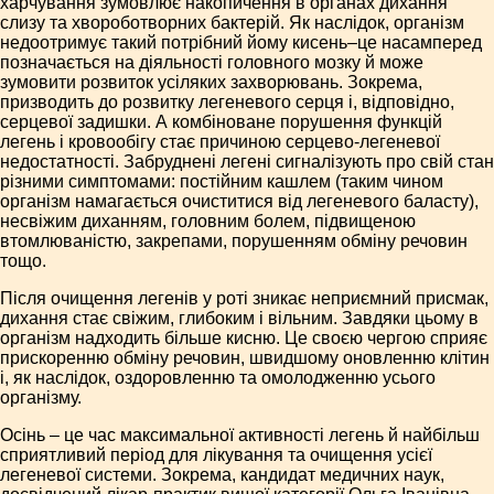
харчування зумовлює накопичення в органах дихання
слизу та хвороботворних бактерій. Як наслідок, організм
недоотримує такий потрібний йому кисень–це насамперед
позначається на діяльності головного мозку й може
зумовити розвиток усіляких захворювань. Зокрема,
призводить до розвитку легеневого серця і, відповідно,
серцевої задишки. А комбіноване порушення функцій
легень і кровообігу стає причиною серцево-легеневої
недостатності. Забруднені легені сигналізують про свій стан
різними симптомами: постійним кашлем (таким чином
організм намагається очиститися від легеневого баласту),
несвіжим диханням, головним болем, підвищеною
втомлюваністю, закрепами, порушенням обміну речовин
тощо.
Після очищення легенів у роті зникає неприємний присмак,
дихання стає свіжим, глибоким і вільним. Завдяки цьому в
організм надходить більше кисню. Це своєю чергою сприяє
прискоренню обміну речовин, швидшому оновленню клітин
і, як наслідок, оздоровленню та омолодженню усього
організму.
Осінь – це час максимальної активності легень й найбільш
сприятливий період для лікування та очищення усієї
легеневої системи. Зокрема, кандидат медичних наук,