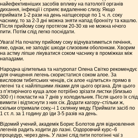
найефективніших засобів впливу на патології органів
дихання, інфекції і сприяє видаленню слизу. Якщо
приймати 1-2 рази на день натщесерце по 1 ч. л. соку
часнику, то за 2-3 дні можна зняти напад бронхіту та кашлю.
Після прийому соку протягом 20-30 хв не можна нічого
пити. Потім слід легко поснідати.
Увага! На початку прийому соку відчуватиметься печіння,
яке, однак, не заподіє шкоди слизовим оболонкам. Хворим
на астму ліпше лікуватися соком часнику в проміжках між
нападами.
Народна цілителька та натуропат Олена Світко рекомендує
для очищення легень скористатися соком алое. За
висловом тибетських ченців, сік алое «цілиться» прямо в
легені та є найліпшими ліками для цього органа. Для цього
з п’ятирічного куща алое потрібно зрізати листки (близько
300 г) і покласти на 7 днів у холодильник. Після цього їх слід
вимити і відтиснути з них сік. Додати кагору–стільки ж,
скільки отримали соку,–і 1 склянку меду. Приймати засіб по
1 ст. л. за 1 годину до їди 3-5 разів на день.
Відомий учений, академік Борис Болотов для відновлення
легенів радить ходити до лазні. Оздоровчий курс–6
процедур, через день. У лазні слід пити потогінні чаї з