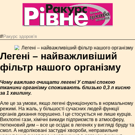
#
Ракурс здоров'я
Легені – найважливіший
фільтр нашого організму
Чому важливо очищати легені У стані спокою
тканини організму споживають близько 0,3 л кисню
за 1 хвилину.
Але це за умови, якщо легені функціонують в нормальному
режимі. На жаль, у більшості сучасних людей функції
органів дихання порушено. І це стосується не лише курців.
Вихлопні гази, хімічні викиди підприємств в атмосферу,
тютюновий дим – все це осідає в легенях у вигляді бруду та
смол. А недоліковані застудні хвороби, неправильне