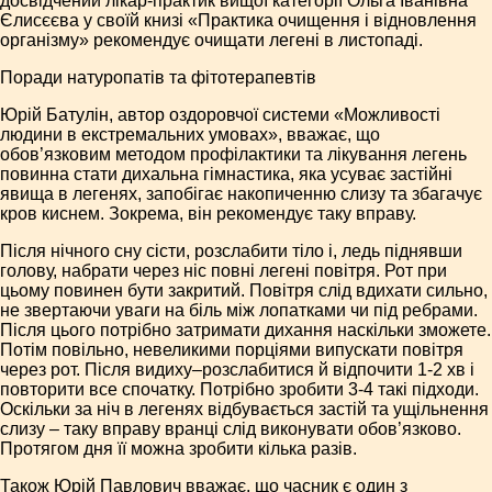
досвідчений лікар-практик вищої категорії Ольга Іванівна
Єлисєєва у своїй книзі «Практика очищення і відновлення
організму» рекомендує очищати легені в листопаді.
Поради натуропатів та фітотерапевтів
Юрій Батулін, автор оздоровчої системи «Можливості
людини в екстремальних умовах», вважає, що
обов’язковим методом профілактики та лікування легень
повинна стати дихальна гімнастика, яка усуває застійні
явища в легенях, запобігає накопиченню слизу та збагачує
кров киснем. Зокрема, він рекомендує таку вправу.
Після нічного сну сісти, розслабити тіло і, ледь піднявши
голову, набрати через ніс повні легені повітря. Рот при
цьому повинен бути закритий. Повітря слід вдихати сильно,
не звертаючи уваги на біль між лопатками чи під ребрами.
Після цього потрібно затримати дихання наскільки зможете.
Потім повільно, невеликими порціями випускати повітря
через рот. Після видиху–розслабитися й відпочити 1-2 хв і
повторити все спочатку. Потрібно зробити 3-4 такі підходи.
Оскільки за ніч в легенях відбувається застій та ущільнення
слизу – таку вправу вранці слід виконувати обов’язково.
Протягом дня її можна зробити кілька разів.
Також Юрій Павлович вважає, що часник є один з