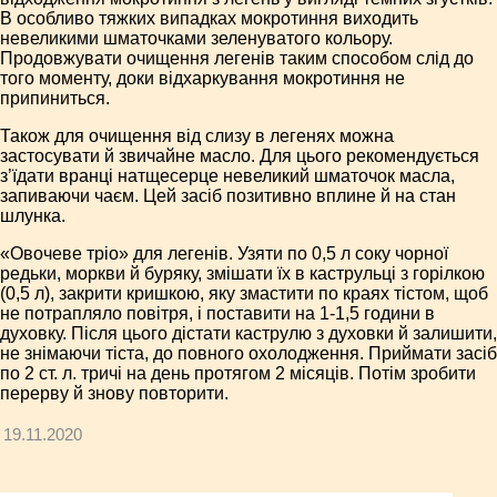
В особливо тяжких випадках мокротиння виходить
невеликими шматочками зеленуватого кольору.
Продовжувати очищення легенів таким способом слід до
того моменту, доки відхаркування мокротиння не
припиниться.
Також для очищення від слизу в легенях можна
застосувати й звичайне масло. Для цього рекомендується
з’їдати вранці натщесерце невеликий шматочок масла,
запиваючи чаєм. Цей засіб позитивно вплине й на стан
шлунка.
«Овочеве тріо» для легенів. Узяти по 0,5 л соку чорної
редьки, моркви й буряку, змішати їх в каструльці з горілкою
(0,5 л), закрити кришкою, яку змастити по краях тістом, щоб
не потрапляло повітря, і поставити на 1-1,5 години в
духовку. Після цього дістати каструлю з духовки й залишити,
не знімаючи тіста, до повного охолодження. Приймати засіб
по 2 ст. л. тричі на день протягом 2 місяців. Потім зробити
перерву й знову повторити.
19.11.2020