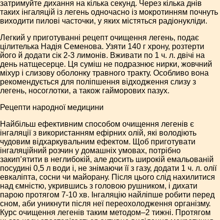
затримуйте дихання на кілька секунд. Через кілька днів
таких інгаляцій із легень одночасно із мокротинням почнуть
виходити пилові часточки, у яких містяться радіонукліди.
Легкий у приготуванні рецепт очищення легень, подає
цілителька Надія Семенова. Узяти 140 г хрону, розтерти
його й додати сік 2-3 лимонів. Вживати по 1 ч. л. двічі на
день натщесерце. Ця суміш не подразнює нирки, жовчний
міхур і слизову оболонку травного тракту. Особливо вона
рекомендується для поліпшення відходження слизу з
легень, носоглотки, а також гайморових пазух.
Рецепти народної медицини
Найбільш ефективним способом очищення легенів є
інгаляції з використанням ефірних олій, які володіють
чудовим відхаркувальним ефектом. Щоб приготувати
інгаляційний розчин у домашніх умовах, потрібно
закип’ятити в неглибокій, але досить широкій емальованій
посудині 0,5 л води і, не знімаючи її з газу, додати 1 ч. л. олії
евкаліпта, сосни чи майорану. Після цього слід нахилитися
над ємністю, укрившись з головою рушником, і дихати
парою протягом 7-10 хв. Інгаляцію найліпше робити перед
сном, аби уникнути після неї переохолодження організму.
Курс очищення легенів таким методом–2 тижні. Протягом