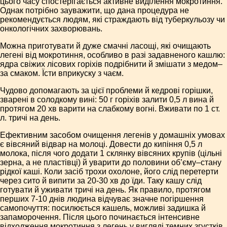
цього часу спостерігається активне виділення мокротиння.
Однак потрібно зауважити, що дана процедура не
рекомендується людям, які страждають від туберкульозу чи
онкологічних захворювань.
Можна приготувати й дуже смачні ласощі, які очищають
легені від мокротиння, особливо в разі задавненого кашлю:
ядра свіжих лісових горіхів подрібнити й змішати з медом–
за смаком. Їсти вприкуску з чаєм.
Чудово допомагають за цієї проблеми й кедрові горішки,
зварені в солодкому вині: 50 г горіхів залити 0,5 л вина й
протягом 20 хв варити на слабкому вогні. Вживати по 1 ст.
л. тричі на день.
Ефективним засобом очищення легенів у домашніх умовах
є вівсяний відвар на молоці. Довести до кипіння 0,5 л
молока, після чого додати 1 склянку вівсяних крупів (цільні
зерна, а не пластівці) й уварити до половини об’єму–стану
рідкої каші. Коли засіб трохи охолоне, його слід перетерти
через сито й випити за 20-30 хв до їди. Таку кашу слід
готувати й уживати тричі на день. Як правило, протягом
перших 7-10 днів людина відчуває значне погіршення
самопочуття: посилюється кашель, можливі задишка й
запаморочення. Після цього починається інтенсивне
відходження мокротиння з легень у вигляді темних згустків.