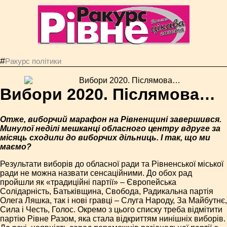
#
Ракурс політики
Вибори 2020. Післямова…
Отже, виборчий марафон на Рівненщині завершився.
Минулої неділі мешканці обласного центру вдруге за
місяць сходили до виборчих дільниць. І так, що ми
маємо?
Результати виборів до обласної ради та Рівненської міської
ради не можна назвати сенсаційними. До обох рад
пройшли як «традиційні партії» – Європейська
Солідарність, Батьківщина, Свобода, Радикальна партія
Олега Ляшка, так і нові гравці – Слуга Народу, За Майбутнє,
Сила і Честь, Голос. Окремо з цього списку треба відмітити
партію Рівне Разом, яка стала відкриттям нинішніх виборів.