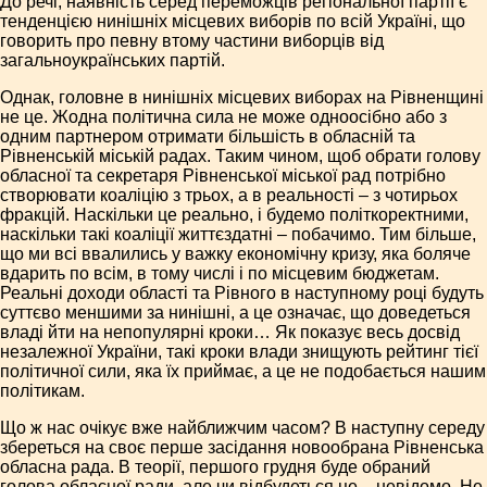
До речі, наявність серед переможців регіональної партії є
тенденцією нинішніх місцевих виборів по всій Україні, що
говорить про певну втому частини виборців від
загальноукраїнських партій.
Однак, головне в нинішніх місцевих виборах на Рівненщині
не це. Жодна політична сила не може одноосібно або з
одним партнером отримати більшість в обласній та
Рівненській міській радах. Таким чином, щоб обрати голову
обласної та секретаря Рівненської міської рад потрібно
створювати коаліцію з трьох, а в реальності – з чотирьох
фракцій. Наскільки це реально, і будемо політкоректними,
наскільки такі коаліції життєздатні – побачимо. Тим більше,
що ми всі ввалились у важку економічну кризу, яка боляче
вдарить по всім, в тому числі і по місцевим бюджетам.
Реальні доходи області та Рівного в наступному році будуть
суттєво меншими за нинішні, а це означає, що доведеться
владі йти на непопулярні кроки… Як показує весь досвід
незалежної України, такі кроки влади знищують рейтинг тієї
політичної сили, яка їх приймає, а це не подобається нашим
політикам.
Що ж нас очікує вже найближчим часом? В наступну середу
збереться на своє перше засідання новообрана Рівненська
обласна рада. В теорії, першого грудня буде обраний
голова обласної ради, але чи відбудеться це – невідомо. Не