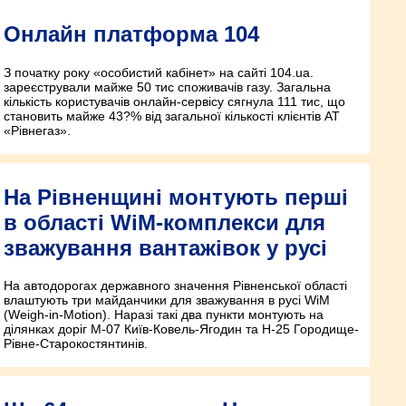
Онлайн платформа 104
З початку року «особистий кабінет» на сайті 104.ua.
зареєстрували майже 50 тис споживачів газу. Загальна
кількість користувачів онлайн-сервісу сягнула 111 тис, що
становить майже 43?% від загальної кількості клієнтів АТ
«Рівнегаз».
На Рівненщині монтують перші
в області WіM-комплекси для
зважування вантажівок у русі
На автодорогах державного значення Рівненської області
влаштують три майданчики для зважування в русі WiM
(Weigh-in-Motion). Наразі такі два пункти монтують на
ділянках доріг М-07 Київ-Ковель-Ягодин та Н-25 Городище-
Рівне-Старокостянтинів.