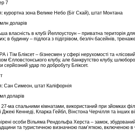
ер 7
: курортна зона Велике Небо (Біг Скай), штат Монтана
 млн доларів
ша власність в клубі Йеллоустоун – приватна територія для
их; в будинку – підлога з підігрівом, безліч басейнів, трена
А і Тім Бліксет – бізнесмен у сфері нерухомості та «лісовий
ком Єлловстонського клубу, але банкрутство клубу, шлюборо
ки серйозний удар по добробуту Бліксет.
т
: Сан Симеон, штат Каліфорнія
 мл доларів
з 27-ма спальними кімнатами, використаний при зйомках фі
і Джекі Кеннеді, Кларка Гейбл, Вінстона Черчілля та інших ві
вірені особи Вільяма Рендольфа Херста – замок, збудован
адщини та туристичною визначною пам’яткою, включеною в ч