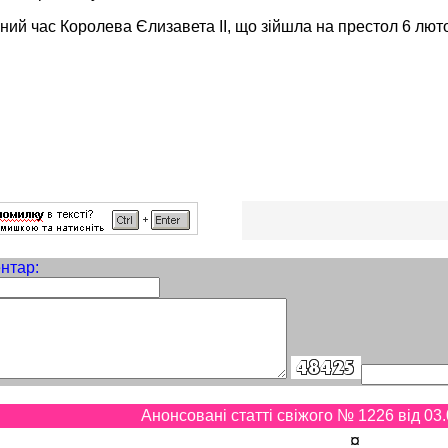
ний час Королева Єлизавета II, що зійшла на престол 6 лют
нтар:
Анонсовані статті свіжого № 1226 від 03.
¤