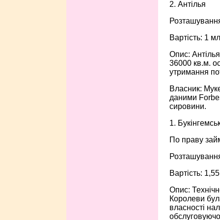
2. Антілья
Розташування:
Вартість: 1 м
Опис: Антілья
36000 кв.м. 
утримання пот
Власник: Муке
даними Forbes
сировини.
1. Букінгемсь
По праву займ
Розташування
Вартість: 1,5
Опис: Технічн
Королеви була
власності нал
обслуговуючог