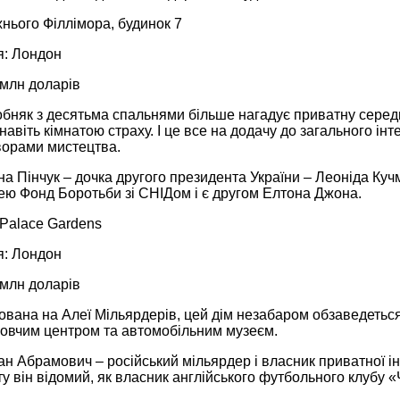
нього Філлімора, будинок 7
: Лондон
 млн доларів
обняк з десятьма спальнями більше нагадує приватну серед
 навіть кімнатою страху. І це все на додачу до загального і
ворами мистецтва.
а Пінчук – дочка другого президента України – Леоніда Куч
ею Фонд Боротьби зі СНІДом і є другом Елтона Джона.
 Palace Gardens
: Лондон
 млн доларів
ована на Алеї Мільярдерів, цей дім незабаром обзаведетьс
ровчим центром та автомобільним музеєм.
н Абрамович – російський мільярдер і власник приватної ін
ту він відомий, як власник англійського футбольного клубу «