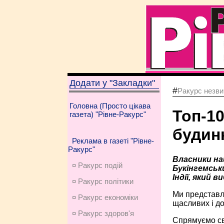
Додати у "Закладки"
#
Ракурс незви
Головна (Просто цікава
Топ-1
газета) "Рівне-Ракурс"
будинк
Реклама в газеті "Рівне-
Ракурс"
Власники най
¤ Ракурс подій
Букінгемськи
Індії, який 
¤ Ракурс політики
Ми представля
¤ Ракурс економiки
щасливих і до
¤ Ракурс здоров'я
Спрямуємо св