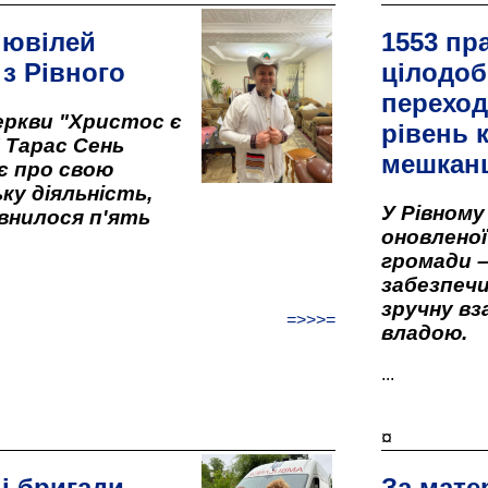
 ювілей
1553 пр
 з Рівного
цілодоб
переход
ркви "Христос є
рівень к
" Тарас Сень
мешкан
є про свою
ку діяльність,
У Рівном
внилося п'ять
оновленої 
громади –
забезпеч
зручну вз
=>>>=
владою.
...
¤
і бригади
За мате