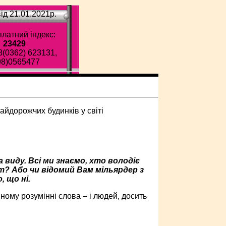
ід 21.01.2021p.
латний індекс:
23429
8(0362) 623131,
98)0565477
 виду. Всі ми знаємо, хто володіє
ет? Або чи відомий Вам мільярдер з
, що ні.
ому розумінні слова – і людей, досить