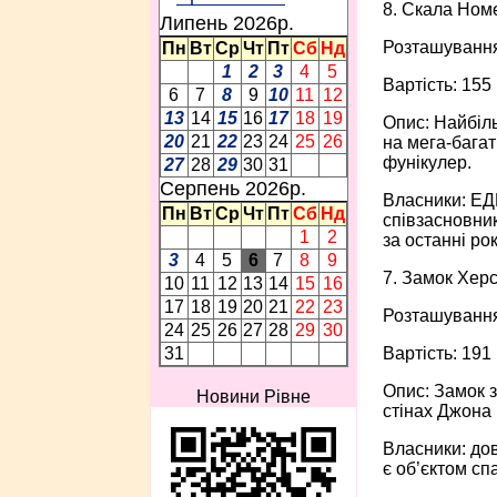
8. Скала Ном
Липень 2026p.
Розташування
Пн
Вт
Ср
Чт
Пт
Сб
Нд
1
2
3
4
5
Вартість: 155
6
7
8
9
10
11
12
13
14
15
16
17
18
19
Опис: Найбіль
20
21
22
23
24
25
26
на мега-багат
фунікулер.
27
28
29
30
31
Серпень 2026p.
Власники: ЕДР
Пн
Вт
Ср
Чт
Пт
Сб
Нд
співзасновни
1
2
за останні ро
3
4
5
6
7
8
9
7. Замок Херс
10
11
12
13
14
15
16
17
18
19
20
21
22
23
Розташування
24
25
26
27
28
29
30
Вартість: 191
31
Опис: Замок 
Новини Рівне
стінах Джона 
Власники: до
є об’єктом сп