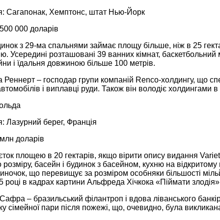
: Сагапонак, Хемптонс, штат Нью-Йорк
 500 000 доларів
инок з 29-ма спальнями займає площу більше, ніж в 25 гекта
ю. Усередині розташовані 39 ванних кімнат, баскетбольний 
ейни і їдальня довжиною більше 100 метрів.
 Реннерт – господар групи компаній Renco-холдингу, що спе
втомобілів і виплавці руди. Також він володіє холдингами в м
польда
: Лазурний берег, Франція
 млн доларів
ток площею в 20 гектарів, якщо вірити опису видання Varie
розміру, басейн і будинок з басейном, кухню на відкритому 
диночок, що перевищує за розміром особняки більшості міл
 році в кадрах картини Альфреда Хічкока «Піймати злодія»
 Сафра – бразильський філантроп і вдова ліванського банкір
у сімейної пари після пожежі, що, очевидно, була викликан