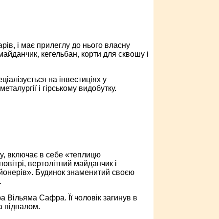
рів, і має прилеглу до нього власну
майданчик, кегельбан, корти для сквошу і
ціалізується на інвестиціях у
еталургії і гірському видобутку.
ty, включає в себе «теплицю
повітрі, вертолітний майданчик і
ьйонерів». Будинок знаменитий своєю
.
а Вільяма Сафра. Її чоловік загинув в
а підпалом.