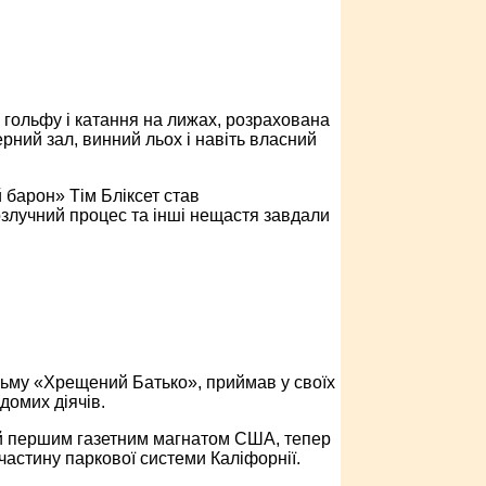
 гольфу і катання на лижах, розрахована
жерний зал, винний льох і навіть власний
 барон» Тім Бліксет став
злучний процес та інші нещастя завдали
льму «Хрещений Батько», приймав у своїх
домих діячів.
ий першим газетним магнатом США, тепер
астину паркової системи Каліфорнії.