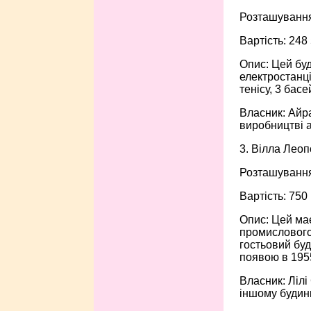
Розташування
Вартість: 248
Опис: Цей буд
електростанці
тенісу, 3 бас
Власник: Айра
виробництві а
3. Вілла Лео
Розташування
Вартість: 750
Опис: Цей має
промислового 
гостьовий бу
появою в 1955
Власник: Лілі
іншому будинк