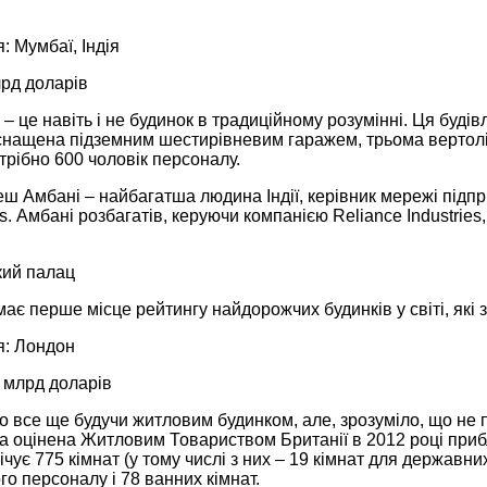
 Мумбаї, Індія
лрд доларів
 – це навіть і не будинок в традиційному розумінні. Ця буд
оснащена підземним шестирівневим гаражем, трьома вертол
рібно 600 чоловік персоналу.
ш Амбані – найбагатша людина Індії, керівник мережі підпр
. Амбані розбагатів, керуючи компанією Reliance Industries,
кий палац
ає перше місце рейтингу найдорожчих будинків у світі, які 
: Лондон
5 млрд доларів
о все ще будучи житловим будинком, але, зрозуміло, що не п
 оцінена Житловим Товариством Британії в 2012 році прибл
ічує 775 кімнат (у тому числі з них – 19 кімнат для державних
о персоналу і 78 ванних кімнат.