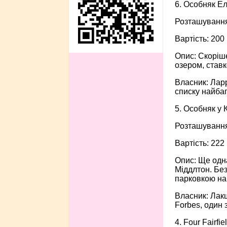
6. Особняк Е
Розташування
Вартість: 200
Опис: Скоріше
озером, ставк
Власник: Ларр
списку найбаг
5. Особняк у 
Розташування
Вартість: 222
Опис: Ще одна
Міддлтон. Бе
парковкою на 
Власник: Лакшм
Forbes, один 
4. Four Fairfi