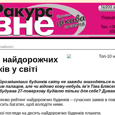
№999 в
Передп
Тел. +3
(0
чайного
0 найдорожчих
ів у світі
розкішніших будинків світу не завжди знаходяться на
м палацом, але чи відомо кому-небудь ім’я Тіма Блікс
вибудував 27-поверхову будівлю тільки для себе? Думаю
ємо рейтинг найдорожчих будинків – сучасних замків в повн
сить багатих, щоб володіти ними.
ої погляди на десять найдорожчих будинків планети.