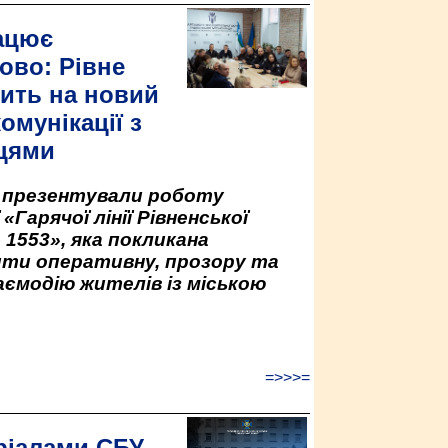
ацює
ово: Рівне
ить на новий
омунікації з
цями
у презентували роботу
«Гарячої лінії Рівненської
 1553», яка покликана
ити оперативну, прозору та
аємодію жителів із міською
=>>>=
ріалами СБУ