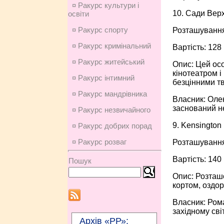
¤ Ракурс культури і
10. Сади Верх
освіти
¤ Ракурс спорту
Розташування
¤ Ракурс кримінальний
Вартість: 128
¤ Ракурс житейський
Опис: Цей ос
кінотеатром і
¤ Ракурс інтимний
безцінними т
¤ Ракурс мандрівника
Власник: Олен
заснований н
¤ Ракурс незвичайного
9. Kensington
¤ Ракурс добрих порад
¤ Ракурс розваг
Розташування
Вартість: 140
Пошук
Опис: Розташ
кортом, оздо
Власник: Рома
західному сві
Архів «РР»: