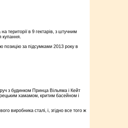
на території в 9 гектарів, з штучним
я купання.
тю позицію за підсумками 2013 року в
руч з будинком Принца Вільяма і Кейт
урецьким хамамом, критим басейном і
вого виробника сталі, і, згідно все того ж