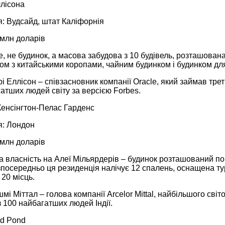
ллісона
: Вудсайд, штат Каліфорнія
 млн доларів
, не будинок, а масова забудова з 10 будівель, розташована 
ом з китайськими коропами, чайним будинком і будинком дл
і Еллісон – співзасновник компанії Oracle, який займав тре
атших людей світу за версією Forbes.
Кенсінгтон-Пелас Гарденс
: Лондон
 млн доларів
 власність на Алеї Мільярдерів – будинок розташований по
зпосередньо ця резиденція налічує 12 спалень, оснащена т
20 місць.
і Міттал – голова компанії Arcelor Mittal, найбільшого світо
з 100 найбагатших людей Індії.
eld Pond