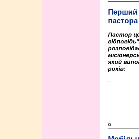
Перший
пастора
Пастор це
відповідь
розповіда
місіонерсь
який випо
років:
...
¤
Мобільн