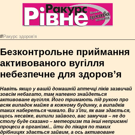
#
Ракурс здоров'я
Безконтрольне приймання
активованого вугілля
небезпечне для здоров’я
Навіть якщо у вашій домашній аптечці ліків зазвичай
зовсім небагато, там напевно знайдеться
активоване вугілля. Його тримають під рукою про
всяк випадок майже в кожному будинку, а випадків
таких набереться чимало. Ви з’їли, як вам здається,
щось несвіже, випили зайвого, вас замучив – не до
столу буде сказано – метеоризм та інші неприємні
процеси в організмі... йти до лікаря по таких
дрібницях здається зайвим, а ось активоване