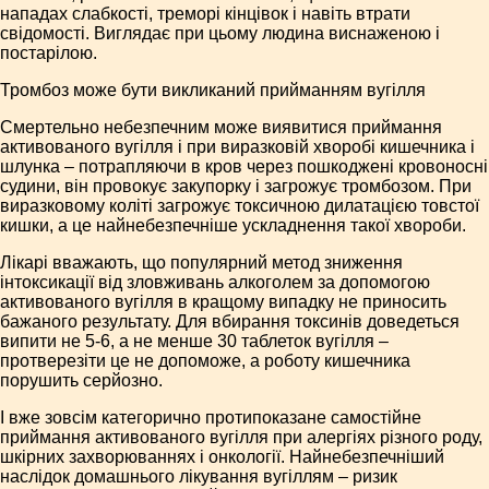
нападах слабкості, треморі кінцівок і навіть втрати
свідомості. Виглядає при цьому людина виснаженою і
постарілою.
Тромбоз може бути викликаний прийманням вугілля
Смертельно небезпечним може виявитися приймання
активованого вугілля і при виразковій хворобі кишечника і
шлунка – потрапляючи в кров через пошкоджені кровоносні
судини, він провокує закупорку і загрожує тромбозом. При
виразковому коліті загрожує токсичною дилатацією товстої
кишки, а це найнебезпечніше ускладнення такої хвороби.
Лікарі вважають, що популярний метод зниження
інтоксикації від зловживань алкоголем за допомогою
активованого вугілля в кращому випадку не приносить
бажаного результату. Для вбирання токсинів доведеться
випити не 5-6, а не менше 30 таблеток вугілля –
протверезіти це не допоможе, а роботу кишечника
порушить серйозно.
І вже зовсім категорично протипоказане самостійне
приймання активованого вугілля при алергіях різного роду,
шкірних захворюваннях і онкології. Найнебезпечніший
наслідок домашнього лікування вугіллям – ризик