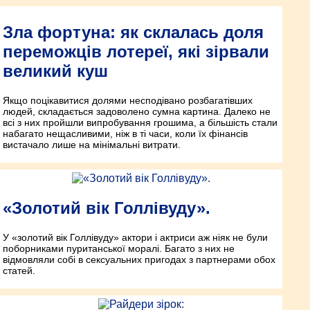
Зла фортуна: як склалась доля
переможців лотереї, які зірвали
великий куш
Якщо поцікавитися долями несподівано розбагатівших
людей, складається задоволено сумна картина. Далеко не
всі з них пройшли випробування грошима, а більшість стали
набагато нещасливими, ніж в ті часи, коли їх фінансів
вистачало лише на мінімальні витрати.
«Золотий вік Голлівуду».
У «золотий вік Голлівуду» актори і актриси аж ніяк не були
поборниками пуританської моралі. Багато з них не
відмовляли собі в сексуальних пригодах з партнерами обох
статей.