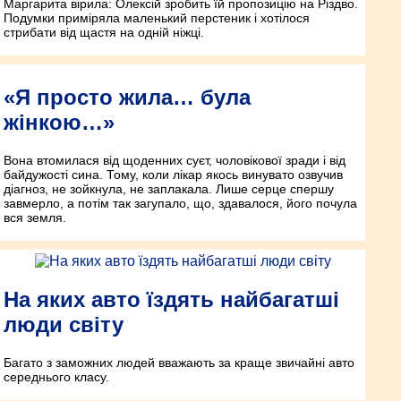
Маргарита вірила: Олексій зробить їй пропозицію на Різдво.
Подумки приміряла маленький перстеник і хотілося
стрибати від щастя на одній ніжці.
«Я просто жила… була
жінкою…»
Вона втомилася від щоденних суєт, чоловікової зради і від
байдужості сина. Тому, коли лікар якось винувато озвучив
діагноз, не зойкнула, не заплакала. Лише серце спершу
завмерло, а потім так загупало, що, здавалося, його почула
вся земля.
На яких авто їздять найбагатші
люди світу
Багато з заможних людей вважають за краще звичайні авто
середнього класу.