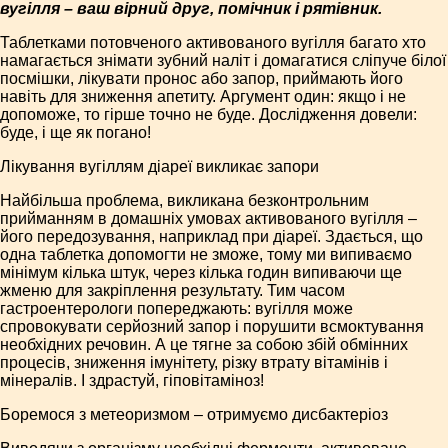
вугілля – ваш вірний друг, помічник і рятівник.
Таблетками потовченого активованого вугілля багато хто
намагається знімати зубний наліт і домагатися сліпуче білої
посмішки, лікувати пронос або запор, приймають його
навіть для зниження апетиту. Аргумент один: якщо і не
допоможе, то гірше точно не буде. Дослідження довели:
буде, і ще як погано!
Лікування вугіллям діареї викликає запори
Найбільша проблема, викликана безконтрольним
прийманням в домашніх умовах активованого вугілля –
його передозування, наприклад при діареї. Здається, що
одна таблетка допомогти не зможе, тому ми випиваємо
мінімум кілька штук, через кілька годин випиваючи ще
жменю для закріплення результату. Тим часом
гастроентерологи попереджають: вугілля може
спровокувати серйозний запор і порушити всмоктування
необхідних речовин. А це тягне за собою збій обмінних
процесів, зниження імунітету, різку втрату вітамінів і
мінералів. І здрастуй, гіповітаміноз!
Боремося з метеоризмом – отримуємо дисбактеріоз