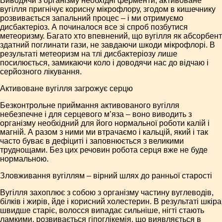
Виводячи з організму необхідні ферменти, активоване
вугілля пригнічує корисну мікрофлору, згодом в кишечнику
розвивається запальний процес – і ми отримуємо
дисбактеріоз. А починалося все зі спроб позбутися
метеоризму. Багато хто впевнений, що вугілля як абсорбент
здатний поглинати гази, не завдаючи шкоди мікрофлорі. В
результаті метеоризм на тлі дисбактеріозу лише
посилюється, замикаючи коло і доводячи нас до відчаю і
серйозного лікування.
Активоване вугілля загрожує серцю
Безконтрольне приймання активованого вугілля
небезпечне і для серцевого м’яза – воно виводить з
організму необхідний для його нормальної роботи калій і
магній. А разом з ними ми втрачаємо і кальцій, який і так
часто буває в дефіциті і заповнюється з великими
труднощами. Без цих речовин робота серця вже не буде
нормальною.
Зловживання вугіллям – вірний шлях до ранньої старості
Вугілля захоплює з собою з організму частину вуглеводів,
білків і жирів, йде і корисний холестерин. В результаті шкіра
швидше старіє, волосся випадає сильніше, нігті стають
ламкими, розвивається гіпоглікемія, що виявляється в