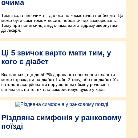
очима
Темні кола під очима – далеко не косметична проблема. Це
може бути симптомом досить небезпечних захворювань.
Тому при появі синців під очима варто відразу звернутися
до лікаря.
Ці 5 звичок варто мати тим, у
кого є діабет
Вважається, що до 50?% дорослого населення планети
може страждати на діабет 1 або 2 типу, або предіабет. Усі
патології асоційовані з порушенням обміну речовин і
впливають на те, як тіло використовує цукор у крові.
Різдвяна симфонія у ранковому
поїзді